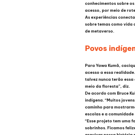
conhecimentos sobre os p
acesso, por meio de rote
As experiências conectam
sobre temas como vida a
de metaverso.
Povos indíge
Para Yawa Kumã, cacique
acesso a essa realidade
talvez nunca terão essa
meio da floresta”, diz.
De acordo com Bruce Kuik
indígena. “Muitos jovens
caminho para mostrarmos
escolas e a comunidade a
“Esse projeto tem uma f
sobrinhos. Ficamos feli
arquivar nossa história