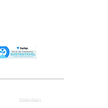
 octaEra partners
h Agroforestry
on to offer
averse in investments
metaverse octaera
Privacy Policy