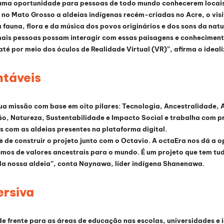
ma oportunidade para pessoas de todo mundo conhecerem locais d
s no Mato Grosso a aldeias indígenas recém-criadas no Acre, o vis
fauna, flora e da música dos povos originários e dos sons da natu
 mais pessoas possam interagir com essas paisagens e conheciment
té por meio dos óculos de Realidade Virtual (VR)”, afirma o ideal
ntáveis
a missão com base em oito pilares: Tecnologia, Ancestralidade, A
o, Natureza, Sustentabilidade e Impacto Social e trabalha com pro
s com as aldeias presentes na plataforma digital.
 de construir o projeto junto com o Octavio. A octaEra nos dá a o
emos de valores ancestrais para o mundo. É um projeto que tem tud
da nossa aldeia”, conta Naynawa, líder indígena Shanenawa.
rsiva
 frente para as áreas de educação nas escolas, universidades e i