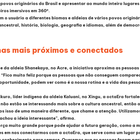
ovos originários do Brasil e apresentar ao mundo inteiro lugares re
iros imersivos em 360º.
 o usuário a diferentes biomas e aldeias de vários povos originár
ncestral, história, biologia, geografia e idiomas, além de democr
nas mais próximos e conectados
 da aldeia Shanekaya, no Acre, a iniciativa aproxima as pessoas
. “Fico muito feliz porque as pessoas que não conseguem comparece
 oportunidade, podem ver como é a nossa rotina e a vida das pes
uro, líder indígena da aldeia Kaluani, no Xingu, a octaEra fortale
 não estão se interessando mais sobre a cultura ancestral, então o
 isso de uma maneira diferente, que chame a atenção. Utilizamos
chou a ideia interessante”, afirma.
orça muito grande porque pode ajudar a futura geração, como a min
zes em nos conectarmos com a octaEra, que serve como um lugar p
 e conhecimento para sempre. Queremos que as pessoas façam parte 