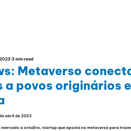
CIAL PLATFORM
EDUCATION HUB
PRESENTATIO
 2023
3 min read
s: Metaverso conect
 a povos originários e
a
de abril de 2023
 mercado a octaEra, startup que aposta no metaverso para trazer