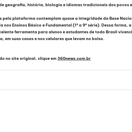
e geografia, história, biologia e idiomas tradicionais dos povos 
 pela plataforma contemplam quase a integridade da Base Naci
a nos Ensinos Básico e Fundamental (1ª a 9ª série). Dessa forma, a 
lente ferramenta para alunos e estudantes de todo Brasil vivenc
la, em suas casas e nos celulares que levam no bolso.
o no site original, clique em 
360news.com.br