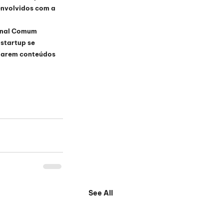
envolvidos com a 
onal Comum 
startup se 
iarem conteúdos 
See All