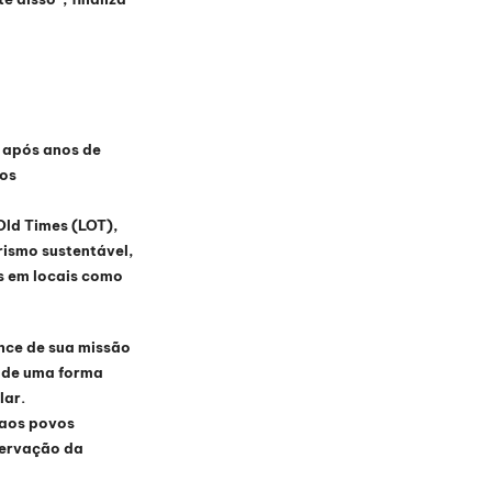
 após anos de 
os 
ld Times (LOT), 
ismo sustentável, 
s em locais como 
nce de sua missão 
 de uma forma 
lar.
 aos povos 
servação da 