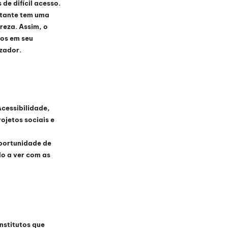
e difícil acesso. 
itante tem uma 
reza. Assim, o 
os em seu 
izador.
cessibilidade, 
jetos sociais e 
portunidade de 
o a ver com as 
nstitutos que 