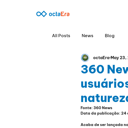
360º B2B
SO
All Posts
News
Blog
octaEra
May 23,
360 New
usuários
naturez
Fonte: 360 News
Data da publicação: 24 
Acaba de ser lançada no