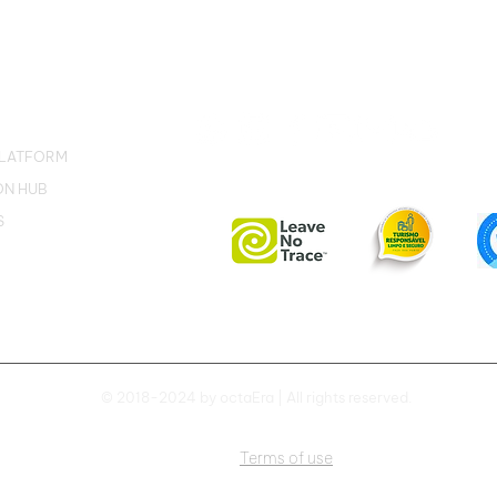
Correio da Amazônia: In
GS:
the Environment Week,
wit
octaEra launches an
Carb
immersive experience in
met
the Amazon
PLATFORM
ON HUB
S
© 2018-2024 by octaEra | All rights reserved.
Terms of use