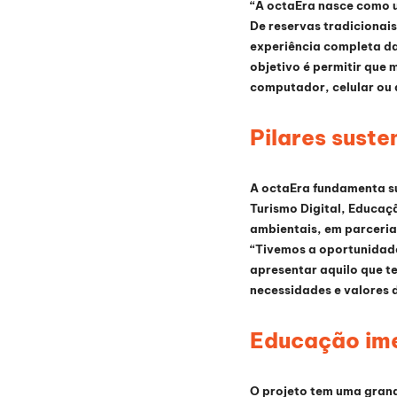
“A octaEra nasce como u
De reservas tradicionai
experiência completa da 
objetivo é permitir que
computador, celular ou a
Pilares suste
A octaEra fundamenta su
Turismo Digital, Educaçã
ambientais, em parceria
“Tivemos a oportunidade
apresentar aquilo que t
necessidades e valores 
Educação ime
O projeto tem uma grande