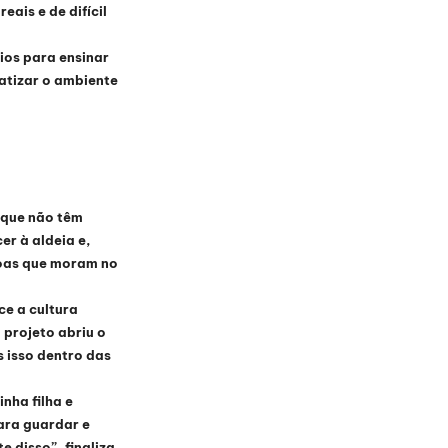
ais e de difícil 
ios para ensinar 
atizar o ambiente 
 que não têm 
r à aldeia e, 
soas que moram no 
ce a cultura 
 projeto abriu o 
 isso dentro das 
ha filha e 
ara guardar e 
disso”, finaliza 