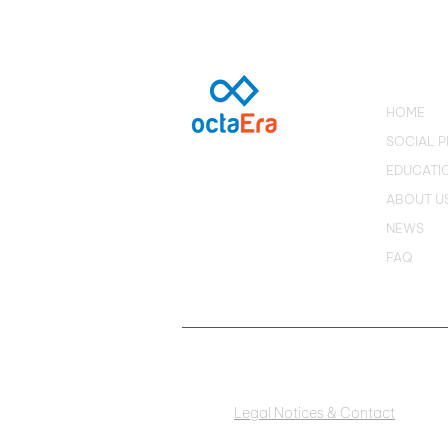
Disruptive Businesses:
Metaverse platform
connects users to people
from Brazil
HOME
SOCIAL 
EDUCATI
ABOUT U
NEWS
FAQ
Legal Notices & Contact