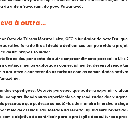
nça da aldeia Yawarani, do povo Yawanawá.
leva à outra…
 por Octavio Tristan Morato Leite, CEO e fundador da octaEra, que
porativo fora do Brasil decidiu dedicar seu tempo e vida a projet
ca de um propósito maior.
taEra se deu por conta de outro empreendimento pessoal: o Like O
ra destinos menos explorados comercialmente, desenvolvendo tur
 a natureza e conectando os turistas com as comunidades nativa
a Amazônia.
ma das expedições, Octavio percebeu que poderia expandir o alca
ida, compartilhando suas experiências e aprendizados das viagens
is pessoas e que pudesse conectá-las de maneira imersiva e singu
por meio de assinaturas. Metade da receita líquida será revertida
s com o objetivo de contribuir para a proteção das culturas e pre