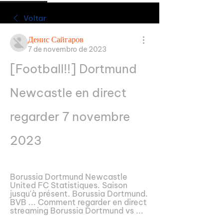
Voltar
Денис Сайгаров
7 de novembro de 2023
[Football!!] Dortmund 
Newcastle en direct 
regarder 7 novembre 
2023
Borussia Dortmund Newcastle 
United FC Statistiques. Saison 
jusqu'à présent. Borussia Dortmund. 
BVB ... Comment regarder en direct 
streaming Borussia Dortmund vs ...