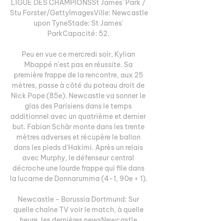
LIGUE DES CHAMPIONSSt James' Park / 
Stu Forster/GettyImagesVille: Newcastle 
upon TyneStade: St James' 
ParkCapacité: 52. 

Peu en vue ce mercredi soir, Kylian 
Mbappé n'est pas en réussite. Sa 
première frappe de la rencontre, aux 25 
mètres, passe à côté du poteau droit de 
Nick Pope (85e). Newcastle va sonner le 
glas des Parisiens dans le temps 
additionnel avec un quatrième et dernier 
but. Fabian Schär monte dans les trente 
mètres adverses et récupère le ballon 
dans les pieds d'Hakimi. Après un relais 
avec Murphy, le défenseur central 
décroche une lourde frappe qui file dans 
la lucarne de Donnarumma (4-1, 90e + 1). 

Newcastle - Borussia Dortmund: Sur 
quelle chaîne TV voir le match, à quelle 
heure, les dernières newsNewcastle 