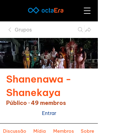
Grupos
Shanenawa -
Shanekaya
Público
·
49 membros
Entrar
Discussão
Mídia
Membros
Sobre