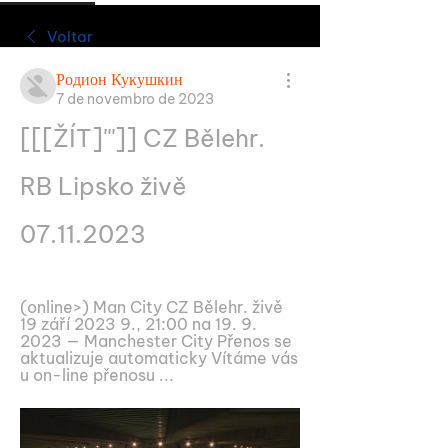
Voltar
Родион Кукушкин
7 de novembro de 2023
[[[ŽÍT]''']] CZ Bělehr. 
RB Lipsko živě 
07.11.2023
(online>) Man City CZ Bělehr. živě 
19 září 2023 9., 21:00 na 19. 9. 
2023 — Manchester City Přenos se 
aktualizuje automaticky Vítáme vás 
u on-line přenosu ...