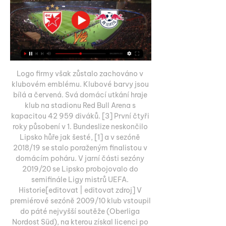
Logo firmy však zůstalo zachováno v 
klubovém emblému. Klubové barvy jsou 
bílá a červená. Svá domácí utkání hraje 
klub na stadionu Red Bull Arena s 
kapacitou 42 959 diváků. [3] První čtyři 
roky působení v 1. Bundeslize neskončilo 
Lipsko hůře jak šesté, [1] a v sezóně 
2018/19 se stalo poraženým finalistou v 
domácím poháru. V jarní části sezóny 
2019/20 se Lipsko probojovalo do 
semifinále Ligy mistrů UEFA. 
Historie[editovat | editovat zdroj] V 
premiérové sezóně 2009/10 klub vstoupil 
do páté nejvyšší soutěže (Oberliga 
Nordost Süd), na kterou získal licenci po 