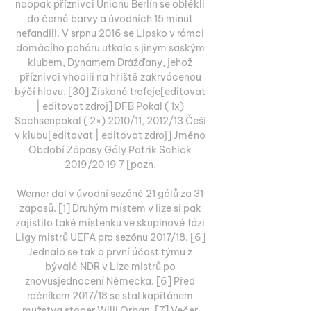
naopak příznivci Unionu Berlín se oblékli 
do černé barvy a úvodních 15 minut 
nefandili. V srpnu 2016 se Lipsko v rámci 
domácího poháru utkalo s jiným saským 
klubem, Dynamem Drážďany, jehož 
příznivci vhodili na hřiště zakrvácenou 
býčí hlavu. [30] Získané trofeje[editovat 
| editovat zdroj] DFB Pokal ( 1x) 
Sachsenpokal ( 2×) 2010/11, 2012/13 Češi 
v klubu[editovat | editovat zdroj] Jméno 
Období Zápasy Góly Patrik Schick 
2019/20 19 7 [pozn. 

Werner dal v úvodní sezóně 21 gólů za 31 
zápasů. [1] Druhým místem v lize si pak 
zajistilo také místenku ve skupinové fázi 
Ligy mistrů UEFA pro sezónu 2017/18. [6] 
Jednalo se tak o první účast týmu z 
bývalé NDR v Lize mistrů po 
znovusjednocení Německa. [6] Před 
ročníkem 2017/18 se stal kapitánem 
mužstva stoper Willi Orban. [7] Večer 