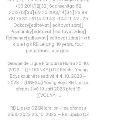
+33 2011/12[32] Sachsenliga 62 
2012/13[33] 69 25 2013/14[34] 23 99 
+81 75 82 +61 14 49 48 +1 44 11. 42 +25 
Odkazy[editovat | editovat zdroj] 
Poznámky[editovat | editovat zdroj] 
Reference[editovat | editovat zdroj] ↑ a b 
c d e f g h RB Leipzig: 10 years, four 
promotions, one goal. 

Groupe de Ligue Francaise Huma 25. 10. 
2023 — ((HODINKY)) CZ Bělehr. Young 
Boys koukněte se živě 4 4. 10. 2023 — 
2023 — (DNES#) Young Boys RB Lipsko 
přenos živě 19 září 2023 před 19 
((VOLNÝ, ...

RB Lipsko CZ Bělehr. on-line přenosu 
25.10.2023 25. 10. 2023 — RB Lipsko CZ 
Bělehr. on-line přenosu 25.10.2023 
Sledovat živě před 8 hodinami — Ke 
svému letošnímu třetímu zápasu v 