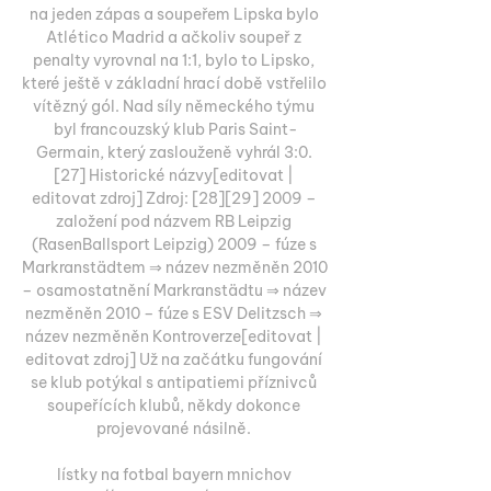
na jeden zápas a soupeřem Lipska bylo 
Atlético Madrid a ačkoliv soupeř z 
penalty vyrovnal na 1:1, bylo to Lipsko, 
které ještě v základní hrací době vstřelilo 
vítězný gól. Nad síly německého týmu 
byl francouzský klub Paris Saint-
Germain, který zaslouženě vyhrál 3:0. 
[27] Historické názvy[editovat | 
editovat zdroj] Zdroj: [28][29] 2009 – 
založení pod názvem RB Leipzig 
(RasenBallsport Leipzig) 2009 – fúze s 
Markranstädtem ⇒ název nezměněn 2010 
– osamostatnění Markranstädtu ⇒ název 
nezměněn 2010 – fúze s ESV Delitzsch ⇒ 
název nezměněn Kontroverze[editovat | 
editovat zdroj] Už na začátku fungování 
se klub potýkal s antipatiemi příznivců 
soupeřících klubů, někdy dokonce 
projevované násilně. 

lístky na fotbal bayern mnichov 