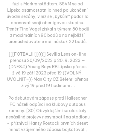
fúzi s Markranstädtem. SSVM se od 
Lipska osamostatnilo hned po ukončení 
úvodní sezóny, v níž se „býkům“ podařilo 
opanovat svoji oberligovou skupinu. 
Trenér Tino Vogel získal s týmem 80 bodů 
z maximálních 90 bodů a na nejbližší 
pronásledovatele měl náskok 22 bodů. 

[[[FOTBAL!!!]](((] Sevilla Lens on-line 
přenosu 20/09/2023 p 20. 9. 2023 — 
(DNES#) Young Boys RB Lipsko přenos 
živě 19 září 2023 před 19 ((VOLNÝ, 
UVOLNIT=)) Man City CZ Bělehr. přenos 
živý 19 před 19 hodinami ...

Po debutovém zápase proti Hallescher 
FC házeli odpůrci na klubový autobus 
kameny. [30] Obvyklejšími se ale staly 
nenásilné projevy nesympatií na stadionu 
– příznivci Hansy Rostock prvních deset 
minut vzájemného zápasu bojkotovali, 