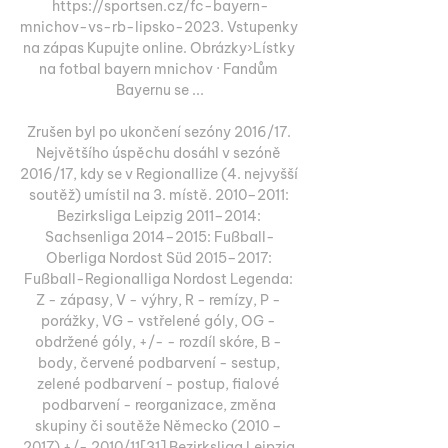
https://sportsen.cz/fc-bayern-
mnichov-vs-rb-lipsko-2023. Vstupenky 
na zápas Kupujte online. Obrázky›Lístky 
na fotbal bayern mnichov · Fandům 
Bayernu se ...

Zrušen byl po ukončení sezóny 2016/17. 
Největšího úspěchu dosáhl v sezóně 
2016/17, kdy se v Regionallize (4. nejvyšší 
soutěž) umístil na 3. místě. 2010–2011: 
Bezirksliga Leipzig 2011–2014: 
Sachsenliga 2014–2015: Fußball-
Oberliga Nordost Süd 2015–2017: 
Fußball-Regionalliga Nordost Legenda: 
Z - zápasy, V - výhry, R - remízy, P - 
porážky, VG - vstřelené góly, OG - 
obdržené góly, +/- - rozdíl skóre, B - 
body, červené podbarvení - sestup, 
zelené podbarvení - postup, fialové 
podbarvení - reorganizace, změna 
skupiny či soutěže Německo (2010 – 
2017) +/- 2010/11[31] Bezirksliga Leipzig 