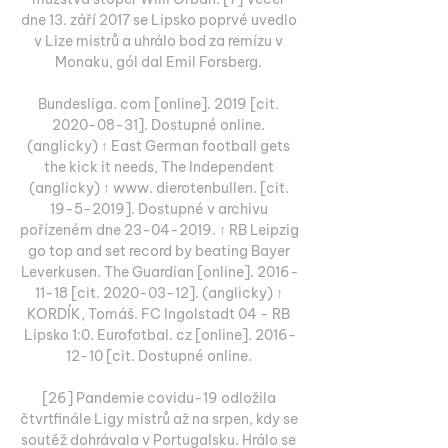
dne 13. září 2017 se Lipsko poprvé uvedlo 
v Lize mistrů a uhrálo bod za remízu v 
Monaku, gól dal Emil Forsberg. 

Bundesliga. com [online]. 2019 [cit. 
2020-08-31]. Dostupné online. 
(anglicky) ↑ East German football gets 
the kick it needs, The Independent 
(anglicky) ↑ www. dierotenbullen. [cit. 
19-5-2019]. Dostupné v archivu 
pořízeném dne 23-04-2019. ↑ RB Leipzig 
go top and set record by beating Bayer 
Leverkusen. The Guardian [online]. 2016-
11-18 [cit. 2020-03-12]. (anglicky) ↑ 
KORDÍK, Tomáš. FC Ingolstadt 04 - RB 
Lipsko 1:0. Eurofotbal. cz [online]. 2016-
12-10 [cit. Dostupné online. 

[26] Pandemie covidu-19 odložila 
čtvrtfinále Ligy mistrů až na srpen, kdy se 
soutěž dohrávala v Portugalsku. Hrálo se 