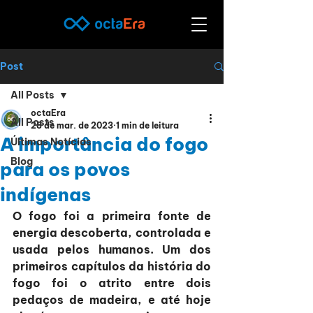
Post
All Posts
octaEra
All Posts
28 de mar. de 2023
1 min de leitura
A importância do fogo
Últimas Notícias
Blog
para os povos
indígenas
O fogo foi a primeira fonte de 
energia descoberta, controlada e 
usada pelos humanos. Um dos 
primeiros capítulos da história do 
fogo foi o atrito entre dois 
pedaços de madeira, e até hoje 