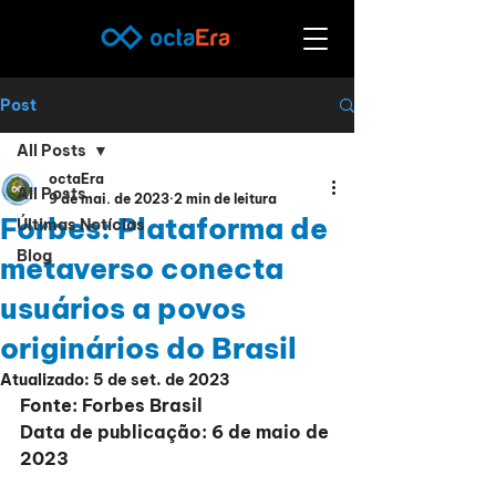
Post
All Posts
octaEra
All Posts
9 de mai. de 2023
2 min de leitura
Forbes: Plataforma de
Últimas Notícias
Blog
metaverso conecta
usuários a povos
originários do Brasil
Atualizado:
5 de set. de 2023
Fonte: Forbes Brasil
Data de publicação: 6 de maio de 
2023   