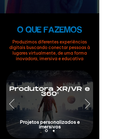
O QUE FAZEMOS
Produzimos diferentes experiências
digitais buscando conectar pessoas à
lugares virtualmente, de uma forma
inovadora, imersiva e educativa
Produtora XR/VR e
360º
Projetos personalizados e
imersivos