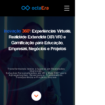
Inovação
360º
: Experiências Virtuais,
Realidade Extendida (XR/VR) e
Gamificação para Educação,
Empresas, Negócios e Projetos
Transformando Ideias e lugares em Realidades
Imersivas:
Soluções Personalizadas em VR e Web 360º para
Apresentações, Governança, Treinamentos,
Transparência e Projetos Sociais