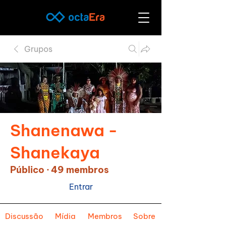
Grupos
Shanenawa -
Shanekaya
Público
·
49 membros
Entrar
Discussão
Mídia
Membros
Sobre