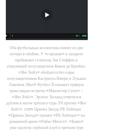
Оба футбольных коллектива имеют по две 
потери в обойме. У «горожан» в лазарете 
пребывают голкипер Зак Стеффен и 
атакующий полузащитник Кевин де Брюйне. 
«Янг Бойз» обойдется без пары 
полузащитников Кастриота Имери и Лукаша 
Лакомия. Матч! Футбол 3 покажет прямую 
трансляцию встречи «Манчестер Сити» - 
«Янг Бойз». Эрлинг Холанд отметился 
дублем в матче третьего тура ЛЧ против «Янг 
Бойз». com Црвена Звезда РБ Лейпциг 
«Црвена Звезда» примет «РБ Лейпциг» на 
домашней арене «Райко Митич». «Быки» 
уже одолели сербский клуб в третьем туре 