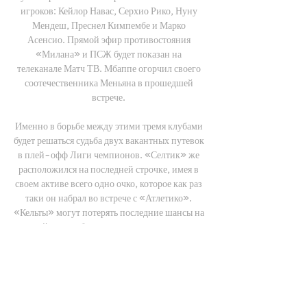
игроков: Кейлор Навас, Серхио Рико, Нуну 
Мендеш, Преснел Кимпембе и Марко 
Асенсио. Прямой эфир противостояния 
«Милана» и ПСЖ будет показан на 
телеканале Матч ТВ. Мбаппе огорчил своего 
соотечественника Меньяна в прошедшей 
встрече. 

Именно в борьбе между этими тремя клубами 
будет решаться судьба двух вакантных путевок 
в плей-офф Лиги чемпионов. «Селтик» же 
расположился на последней строчке, имея в 
своем активе всего одно очко, которое как раз 
таки он набрал во встрече с «Атлетико». 
«Кельты» могут потерять последние шансы на 
дальнейшее пребывание в самом престижном 
европейском клубном турнире. Оба 
футбольных коллектива подходят к 
противостоянию без потерь в составах. 
Лазарет команд, к счастью главных тренеров, 
пуст. Увидеть матч «Атлетико» - «Селтик» 