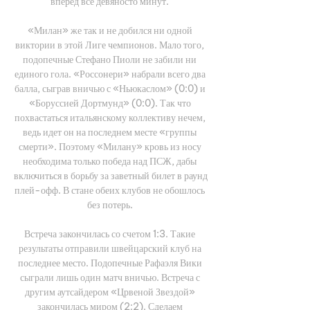
вперед все девяносто минут. 

«Милан» же так и не добился ни одной 
виктории в этой Лиге чемпионов. Мало того, 
подопечные Стефано Пиоли не забили ни 
единого гола. «Россонери» набрали всего два 
балла, сыграв вничью с «Ньюкаслом» (0:0) и 
«Боруссией Дортмунд» (0:0). Так что 
похвастаться итальянскому коллективу нечем, 
ведь идет он на последнем месте «группы 
смерти». Поэтому «Милану» кровь из носу 
необходима только победа над ПСЖ, дабы 
включиться в борьбу за заветный билет в раунд 
плей-офф. В стане обеих клубов не обошлось 
без потерь. 

Встреча закончилась со счетом 1:3. Такие 
результаты отправили швейцарский клуб на 
последнее место. Подопечные Рафаэля Вики 
сыграли лишь один матч вничью. Встреча с 
другим аутсайдером «Црвеной Звездой» 
закончилась миром (2:2). Сделаем 