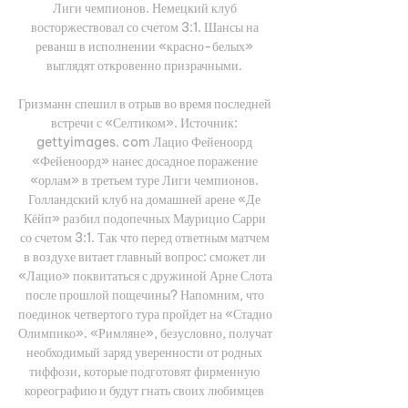
Лиги чемпионов. Немецкий клуб 
восторжествовал со счетом 3:1. Шансы на 
реванш в исполнении «красно-белых» 
выглядят откровенно призрачными. 

Гризманн спешил в отрыв во время последней 
встречи с «Селтиком». Источник: 
gettyimages. com Лацио Фейеноорд 
«Фейеноорд» нанес досадное поражение 
«орлам» в третьем туре Лиги чемпионов. 
Голландский клуб на домашней арене «Де 
Кёйп» разбил подопечных Маурицио Сарри 
со счетом 3:1. Так что перед ответным матчем 
в воздухе витает главный вопрос: сможет ли 
«Лацио» поквитаться с дружиной Арне Слота 
после прошлой пощечины? Напомним, что 
поединок четвертого тура пройдет на «Стадио 
Олимпико». «Римляне», безусловно, получат 
необходимый заряд уверенности от родных 
тиффози, которые подготовят фирменную 
кореографию и будут гнать своих любимцев 