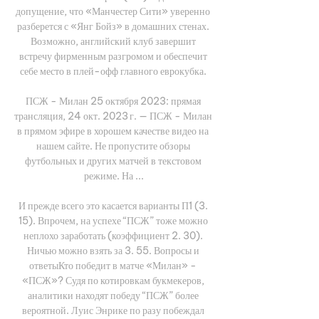
допущение, что «Манчестер Сити» уверенно 
разберется с «Янг Бойз» в домашних стенах. 
Возможно, английский клуб завершит 
встречу фирменным разгромом и обеспечит 
себе место в плей-офф главного еврокубка. 

ПСЖ - Милан 25 октября 2023: прямая 
трансляция, 24 окт. 2023 г. — ПСЖ - Милан 
в прямом эфире в хорошем качестве видео на 
нашем сайте. Не пропустите обзоры 
футбольных и других матчей в текстовом 
режиме. На ...

И прежде всего это касается варианты П1 (3. 
15). Впрочем, на успехе “ПСЖ” тоже можно 
неплохо заработать (коэффициент 2. 30). 
Ничью можно взять за 3. 55. Вопросы и 
ответыКто победит в матче «Милан» - 
«ПСЖ»? Судя по котировкам букмекеров, 
аналитики находят победу “ПСЖ” более 
вероятной. Луис Энрике по разу побеждал 