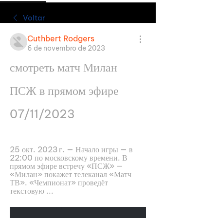
Voltar
Cuthbert Rodgers
6 de novembro de 2023
смотреть матч Милан 
ПСЖ в прямом эфире 
07/11/2023
25 окт. 2023 г. — Начало игры — в 
22:00 по московскому времени. В 
прямом эфире встречу «ПСЖ» — 
«Милан» покажет телеканал «Матч 
ТВ». «Чемпионат» проведёт 
текстовую ...