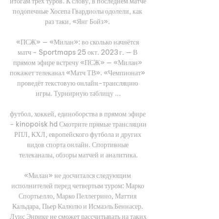
итогам трех туров. К слову, в последнем матче 
подопечные Хосепа Гвардиолы одолели, как 
раз таки, «Янг Бойз». 

«ПСЖ» — «Милан»: во сколько начнётся 
матч - Sportmaps 25 окт. 2023 г. — В 
прямом эфире встречу «ПСЖ» — «Милан» 
покажет телеканал «Матч ТВ». «Чемпионат» 
проведёт текстовую онлайн-трансляцию 
игры. Турнирную таблицу ...

футбол, хоккей, единоборства в прямом эфире 
- kinopoisk hd Смотрите прямые трансляции 
РПЛ, КХЛ, европейского футбола и других 
видов спорта онлайн. Спортивные 
телеканалы, обзоры матчей и аналитика.

«Милан» не досчитался следующим 
исполнителей перед четвертым туром: Марко 
Спортьелло, Марко Пеллегрино, Маттия 
Кальдара, Пьер Калюлю и Исмаэль Беннасер. 
Луис Энрике не сможет рассчитывать на таких 