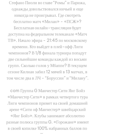
Стефано Пиоли во главе “Ромы” и Парижа, 
однажды довольствовался ничьей и еще 
никогда не проигрывал. Где смотреть 
бесплатно матч «Милан» - «ПСЖ»? 
Бесплатная онлайн-трансляция будет 
доступна на федеральном телеканале «Матч 
ТВ». Начало эфира - 21:45 по московскому 
времени. Кто выйдет в плей-офф Лиги 
чемпионов? В 1/8 финала турнира попадут 
две сильнейшие команды каждой из восьми 
групп. Сколько голов у Мбаппе? В текущем 
сезоне Килиан забил 12 мячей в 13 матчах, в 
том числе два в ЛЧ - “Боруссии” и “Милану”. 

com Группа G Манчестер Сити Янг Бойз 
«Манчестер Сити» в рамках четвертого тура 
Лиги чемпионов примет на своей домашней 
арене «Сити оф Манчестер» швейцарский 
«Янг Бойз». Клубы занимают абсолютно 
разные полюса группы G. «Горожане» имеют 
в своей копилке 100% набранных баллов по 