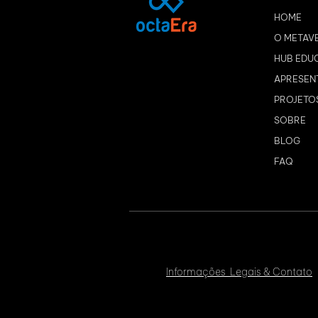
HOME
O METAV
HUB EDU
APRESEN
PROJETO
SOBRE
BLOG
FAQ
Informações Legais & Contato