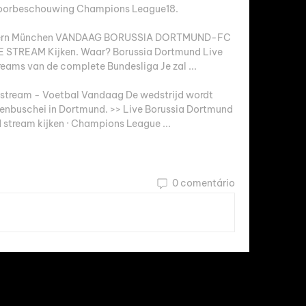
Voorbeschouwing Champions League18. 

rn München VANDAAG BORUSSIA DORTMUND-FC 
STREAM Kijken. Waar? Borussia Dortmund Live 
reams van de complete Bundesliga Je zal ...

stream - Voetbal Vandaag De wedstrijd wordt 
enbuschei in Dortmund. >> Live Borussia Dortmund 
 stream kijken · Champions League ...
0 comentário