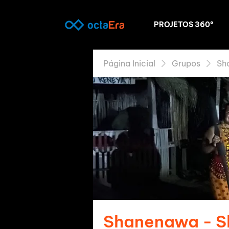
PROJETOS 360º
Página Inicial
Grupos
Sh
Shanenawa - 