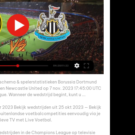
 schema & spelerstatistieken Borussia Dortmund 
gen Newcastle United op 7 nov. 2023 17:45:00 UTC 
. Wanneer de wedstrijd begint, kunt u ...

2023 Bekijk wedstrijden uit 25 okt 2023 — Bekijk 
 buitenlandse voetbalcompetities eenvoudig via je 
ieve TV met Live Voetbal.

dstrijden in de Champions League op televisie 