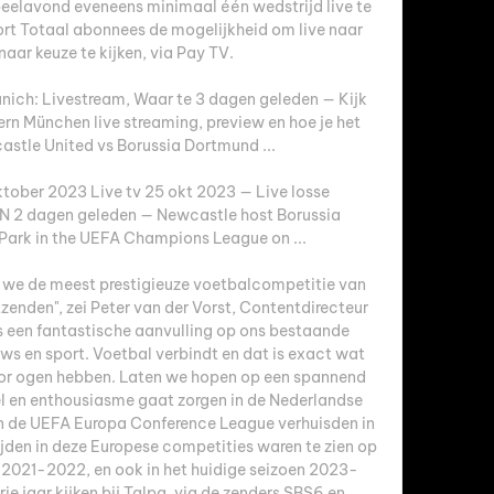
peelavond eveneens minimaal één wedstrijd live te 
rt Totaal abonnees de mogelijkheid om live naar 
aar keuze te kijken, via Pay TV. 

ich: Livestream, Waar te 3 dagen geleden — Kijk 
rn München live streaming, preview en hoe je het 
astle United vs Borussia Dortmund ...

tober 2023 Live tv 25 okt 2023 — Live losse 
PN 2 dagen geleden — Newcastle host Borussia 
Park in the UEFA Champions League on ...

at we de meest prestigieuze voetbalcompetitie van 
zenden", zei Peter van der Vorst, Contentdirecteur 
 een fantastische aanvulling op ons bestaande 
s en sport. Voetbal verbindt en dat is exact wat 
or ogen hebben. Laten we hopen op een spannend 
l en enthousiasme gaat zorgen in de Nederlandse 
n de UEFA Europa Conference League verhuisden in 
den in deze Europese competities waren te zien op 
n 2021-2022, en ook in het huidige seizoen 2023-
e jaar kijken bij Talpa, via de zenders SBS6 en 