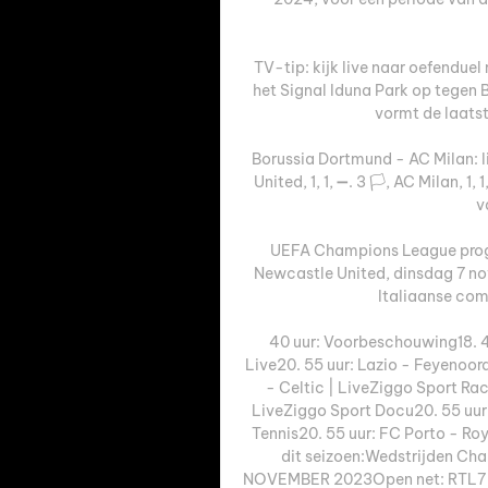
TV-tip: kijk live naar oefendue
het Signal Iduna Park op tegen 
vormt de laatst
Borussia Dortmund - AC Milan: live ki
United, 1, 1, ➖. 3 🏳️, AC Milan, 1
v
UEFA Champions League prog
Newcastle United, dinsdag 7 nove
Italiaanse compe
40 uur: Voorbeschouwing18. 4
Live20. 55 uur: Lazio - Feyenoord
- Celtic | LiveZiggo Sport Rac
LiveZiggo Sport Docu20. 55 uur:
Tennis20. 55 uur: FC Porto - Ro
dit seizoen:Wedstrijden C
NOVEMBER 2023Open net: RTL7 |