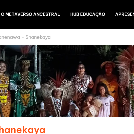
O METAVERSO ANCESTRAL
HUB EDUCAÇÃO
APRESE
anenawa - Shanekaya
Shanekaya