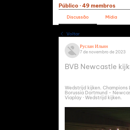
Público
·
49 membros
Discussão
Mídia
Voltar
Руслан Ильин
7 de novembro de 2023
BVB Newcastle kijk
Wedstrijd kijken. Champions L
Borussia Dortmund - Newcastl
Viaplay · Wedstrijd kijken.