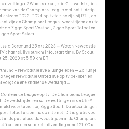
amenvattingen? Wanneer kun je de CL-wedstrijden 
ogramma van de Champions League met het tijdstip 
t seizoen 2023-2024 op tv te zien zijn bij RTL, op 
 net zijn de Champions League-wedstrijden ook te 
t: op Ziggo Sport Voetbal, Ziggo Sport Totaal en 
iggo Sport Select. 

russia Dortmund 25 okt 2023 — Watch Newcastle 
V channel, live stream info, start time. By Scout 
t 25, 2023 at 5:59 am ET ...

mund – Newcastle live 9 uur geleden — Zo kun je 
d tegen Newcastle United live op tv bekijken en 
 volgt de ene knallende wedstrijd ...

n Conference League op tv. De Champions League 
14. De wedstrijden en samenvattingen in de UEFA 
eld weer te zien bij Ziggo Sport. De uitzendingen 
ort Totaal als online op internet. Dit is gratis voor 
t in de poulefase de wedstrijden in de Champions 
. 45 uur en een schakel-uitzending vanaf 21. 00 uur. 