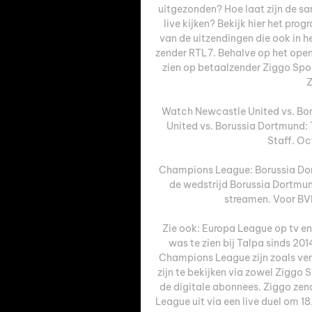
uitgezonden? Hoe laat zijn de s
live kijken? Bekijk hier het pr
van de uitzendingen die ook in he
zender RTL7. Behalve op het open
zien op betaalzender Ziggo Spor
Z
Watch Newcastle United vs. Bo
United vs. Borussia Dortmund: T
Staff. Oc
Champions League: Borussia Dort
de wedstrijd Borussia Dortmun
streamen. Voor BVB
Zie ook: Europa League op tv e
was te zien bij Talpa sinds 20
Champions League zijn zoals verm
zijn te bekijken via zowel Ziggo Sp
de digitale abonnees. Ziggo zend
League uit via een live duel om 18