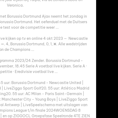
Veronica. 

l met Borussia Dortmund Ajax neemt het zondag in 
Borussia Dortmund. Het oefenduel met de Duitsers 
e test voor de competitie weer ...

jken op tv en online 4 okt 2023 — 󠁧󠁢󠁥󠁮󠁧󠁿 Newcastle 
, 1, ➖. 4, Borussia Dortmund, 0, 1, ❌. Alle wedstrijden 
an de Champions ...

ramma 2023/24 Zender. Borussia Dortmund - 
mber, 18.45 Serie A voetbal live kijken. Serie A · 
titie · Eredivisie voetbal live ...

5 uur: Borussia Dortmund - Newcastle United | 
 | LiveZiggo Sport Golf20. 55 uur: Atlético Madrid 
ing20. 55 uur: AC Milan - Paris Saint-Germain | 
 Manchester City - Young Boys | LiveZiggo Sport 
yal Antwerp | LiveSpeelschema met uitslagen van 
hampions League t/m finale 2024WOENSDAG 8 
 en op ZIGGOCL Groepsfase Speelronde 4TE ZIEN 