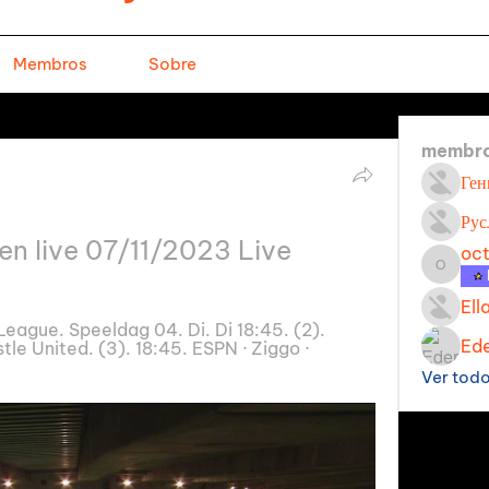
Membros
Sobre
membr
Ген
Рус
en live 07/11/2023 Live
oc
octavi
Ell
eague. Speeldag 04. Di. Di 18:45. (2). 
Ede
e United. (3). 18:45. ESPN · Ziggo · 
Ver tod