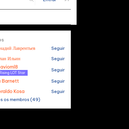
os
надий Лаврентьев
Seguir
лан Ильин
Seguir
tavioml8
Seguir
oml8
Rising LOT Star
a Barnett
Seguir
raldo Kosa
Seguir
os os membros (49)