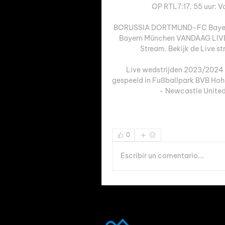
OP RTL7:17. 55 uur: 
BORUSSIA DORTMUND-FC Baye
Bayern München VANDAAG LIVE 
Stream. Bekijk de Live st
Live wedstrijden 2023/2024 
gespeeld in Fußballpark BVB Hoh
- Newcastle United
0
Escribir un comentario...