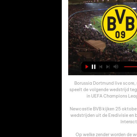
Borussia Dortmund live score,
speelt de volgende wedstrijd te
in UEFA Champions League
Newcastle BVB kijken 25 oktober 
wedstrijden uit de Eredivisie en
Interact
Op welke zender worden de we