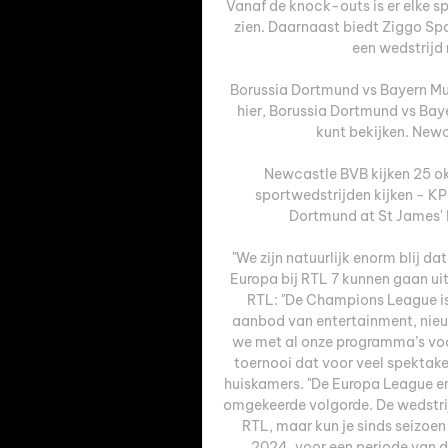
Vanaf de knock-outs is er elke s
zien. Daarnaast biedt Ziggo Spo
een wedstrijd n
Borussia Dortmund vs Bayern Mun
hier, Borussia Dortmund vs Baye
kunt bekijken. Newc
Newcastle BVB kijken 25 ok
sportwedstrijden kijken - K
Dortmund at St James' 
"We zijn natuurlijk enorm blij d
Europa bij RTL 7 kunnen gaan uit
RTL: "De Champions League is
aanbod van entertainment, nieuw
we met al onze programma’s vo
toernooi dat voor veel spektake
huiskamers. "De Europa League e
omgekeerde volgorde. De wedstrij
RTL, maar kun je sinds seizoe
2024, voor een periode van dri