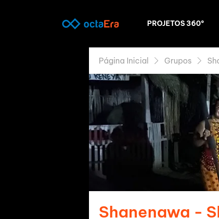
PROJETOS 360º
Página Inicial
Grupos
Sh
Shanenawa - 