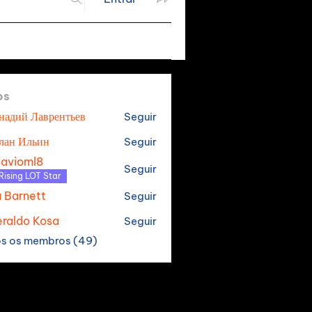
os
надий Лаврентьев
Seguir
лан Ильин
Seguir
tavioml8
Seguir
oml8
Rising LOT Star
a Barnett
Seguir
raldo Kosa
Seguir
os os membros (49)