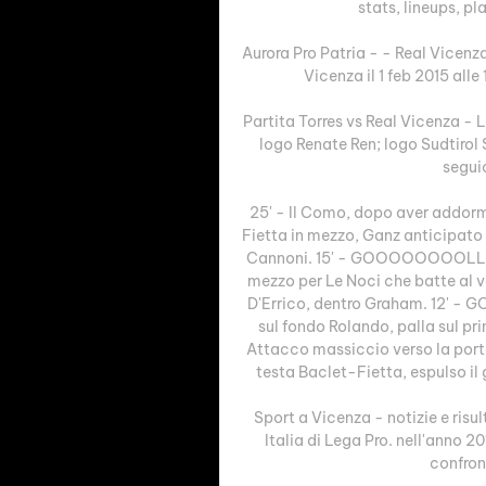
stats, lineups, pla
Aurora Pro Patria - - Real Vicenza 
Vicenza il 1 feb 2015 alle 
Partita Torres vs Real Vicenza - L
logo Renate Ren; logo Sudtirol 
seguic
25' - Il Como, dopo aver addorme
Fietta in mezzo, Ganz anticipato d
Cannoni. 15' - GOOOOOOOOLLLLL!
mezzo per Le Noci che batte al volo
D'Errico, dentro Graham. 12' - 
sul fondo Rolando, palla sul pri
Attacco massiccio verso la porta
testa Baclet-Fietta, espulso il g
Sport a Vicenza - notizie e risult
Italia di Lega Pro. nell'anno 2
confron