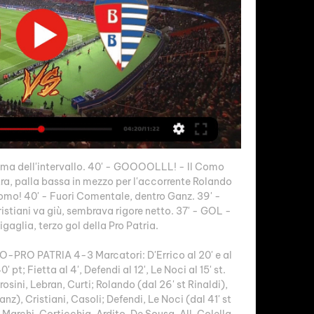
rima dell'intervallo. 40' - GOOOOLLL! - Il Como 
ra, palla bassa in mezzo per l'accorrente Rolando 
omo! 40' - Fuori Comentale, dentro Ganz. 39' - 
Cristiani va giù, sembrava rigore netto. 37' - GOL - 
igaglia, terzo gol della Pro Patria. 

-PRO PATRIA 4-3 Marcatori: D'Errico al 20' e al 
' pt; Fietta al 4', Defendi al 12', Le Noci al 15' st. 
ni, Lebran, Curti; Rolando (dal 26' st Rinaldi), 
z), Cristiani, Casoli; Defendi, Le Noci (dal 41' st 
 Marchi, Corticchia, Ardito, De Sousa. All. Colella. 