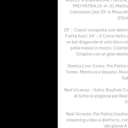
PRO PATRIA (3-4-3): Melillo;
Cannataro (dal 29' st Moscati),
D'Err
25' - Casoli conquista con determ
Fietta fuori. 24' - Il Como ferito
un bel diagonale al volo bloccat
palla messa in mezzo, Cristiani
Crispino con un gran destro 
Diretta Live: Como-Pro Patria 
Torres-Mantova e Venezia-Novara
Sal
Real Vicenza - Italia: Risultati Cal
di tutta la stagione per Real 
0
Real Vicenza-Pro Patria (risulta
streaming video e diretta tv, com
del girone A