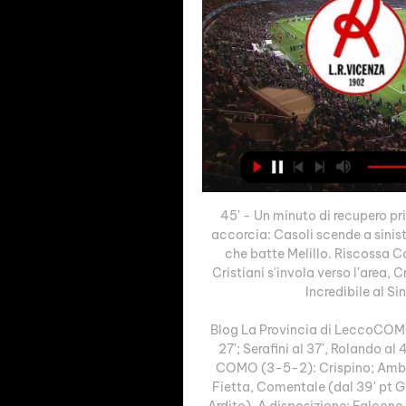
45' - Un minuto di recupero p
accorcia: Casoli scende a sinist
che batte Melillo. Riscossa C
Cristiani s'invola verso l'area, 
Incredibile al Sin
Blog La Provincia di LeccoCOMO
27'; Serafini al 37', Rolando al 40
COMO (3-5-2): Crispino; Ambrosi
Fietta, Comentale (dal 39' pt Gan
Ardito). A disposizione: Falcone,