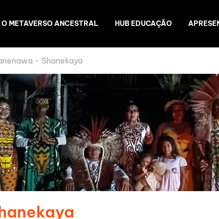
O METAVERSO ANCESTRAL
HUB EDUCAÇÃO
APRESE
anenawa - Shanekaya
Shanekaya