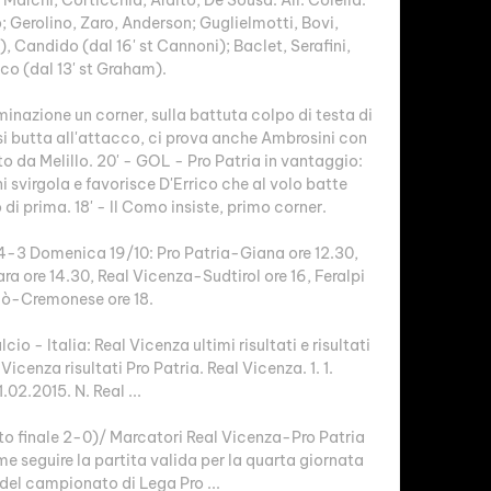
 Gerolino, Zaro, Anderson; Guglielmotti, Bovi, 
 Candido (dal 16' st Cannoni); Baclet, Serafini, 
ico (dal 13' st Graham). 

inazione un corner, sulla battuta colpo di testa di 
 si butta all'attacco, ci prova anche Ambrosini con 
o da Melillo. 20' - GOL - Pro Patria in vantaggio: 
 svirgola e favorisce D'Errico che al volo batte 
di prima. 18' - Il Como insiste, primo corner. 

4-3 Domenica 19/10: Pro Patria-Giana ore 12.30, 
 ore 14.30, Real Vicenza-Sudtirol ore 16, Feralpi 
ò-Cremonese ore 18.

cio - Italia: Real Vicenza ultimi risultati e risultati 
Vicenza risultati Pro Patria. Real Vicenza. 1. 1. 
1.02.2015. N. Real ...

to finale 2-0)/ Marcatori Real Vicenza-Pro Patria 
e seguire la partita valida per la quarta giornata 
 del campionato di Lega Pro ...
