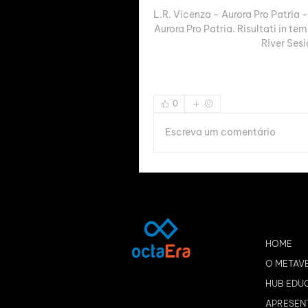
L.R. Vicenza - Aurora Pro Patria -
Aurora Pro Patria. Risultati in te
River Sesi
0
Escreva um comentário
HOME
O METAV
HUB EDU
APRESEN