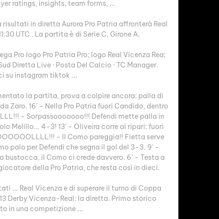
yer ratings, insights, team forms, ...

risultati in diretta Aurora Pro Patria affronterà Real 
11:30 UTC . La partita è di Serie C, Girone A.

ega Pro logo Pro Patria Pro; logo Real Vicenza Rea; 
Sud Diretta Live · Posta Del Calcio · TC Manager. 
i su instagram tiktok ...

ntato la partita, prova a colpire ancora: palla di 
a Zaro. 16' - Nella Pro Patria fuori Candido, dentro 
!! - Sorpassooooooo!!! Defendi mette palla in 
 Melillo... 4-3! 13' - Oliveira corre ai ripari: fuori 
GOOOOOOLLLL!!! - Il Como pareggia!! Fietta serve 
mo palo per Defendi che segna il gol del 3-3. 9' - 
 bustocca, il Como ci crede davvero. 6' - Testa a 
iocatore della Pro Patria, che resta così in dieci. 

ati ... Real Vicenza e di superare il turno di Coppa 
013 Derby Vicenza-Real: la diretta. Primo storico 
to in una competizione ...
