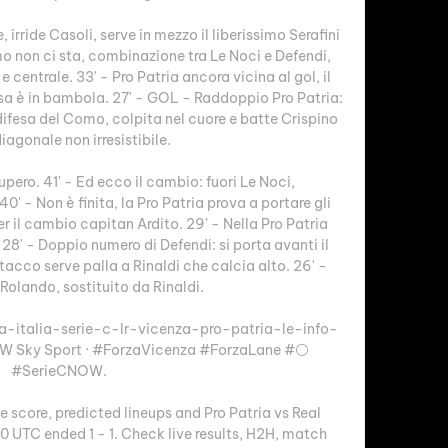
 irride Casoli, serve in mezzo il liberissimo Serafini 
mo non ci sta, combinazione tra Le Noci e Defendi, 
e centrale. 33' - Pro Patria ancora vicina al gol, il 
esa è in bambola. 27' - GOL - Raddoppio Pro Patria: 
 difesa del Como, colpita nel cuore e batte Crispino 
iagonale non irresistibile. 

upero. 41' - Ed ecco il cambio: fuori Le Noci, 
0' - Non è finita, la Pro Patria prova a portare gli 
r il cambio capitan Ardito. 29' - Nella Pro Patria 
8' - Doppio numero di Defendi: si porta avanti il 
tacco serve palla a Rinaldi che calcia alto. 26' - 
Rolando, sostituito da Rinaldi. 

pa-italia-serie-c-lr-vicenza-pro-patria-le-info-
W Sky Sport · #ForzaVicenza #ForzaLane #⚪️   
#SerieCNOW.

ve score, predicted lineups and Pro Patria vs Real 
30 UTC ended 1 - 1. Check live results, H2H, match 