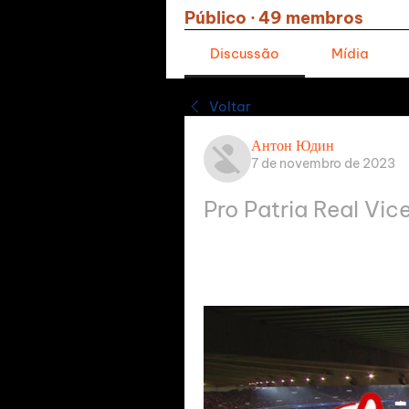
Público
·
49 membros
Discussão
Mídia
Voltar
Антон Юдин
7 de novembro de 2023
Pro Patria Real Vic