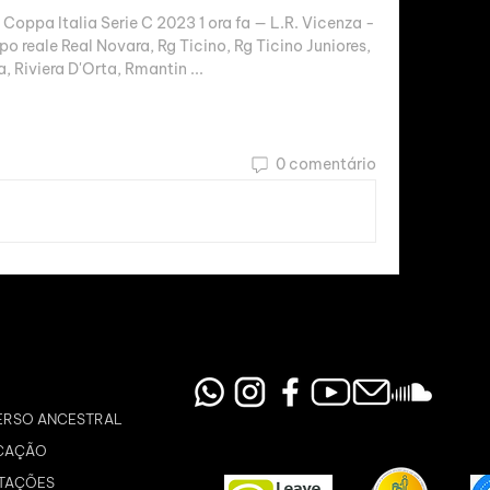
 Coppa Italia Serie C 2023 1 ora fa — L.R. Vicenza - 
mpo reale Real Novara, Rg Ticino, Rg Ticino Juniores, 
a, Riviera D'Orta, Rmantin ...
0 comentário
ERSO ANCESTRAL
CAÇÃO
TAÇÕES