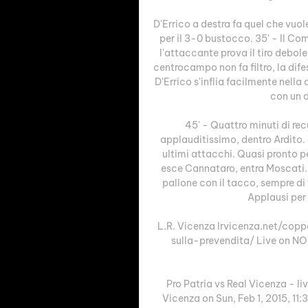
D'Errico a destra fa quel che vuole,
per il 3-0 bustocco. 35' - Il Co
l'attaccante prova il tiro debole 
centrocampo non fa filtro, la dif
D'Errico s'inflia facilmente nella
con un d
45' - Quattro minuti di rec
applauditissimo, dentro Ardito. 4
ultimi attacchi. Quasi pronto pe
esce Cannataro, entra Moscati. 2
pallone con il tacco, sempre di 
Applausi per 
L.R. Vicenza lrvicenza.net/cop
sulla-prevendita/ Live on NO
Pro Patria vs Real Vicenza - li
Vicenza on Sun, Feb 1, 2015, 11: