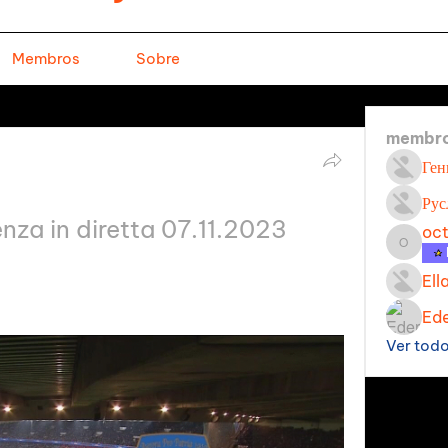
Membros
Sobre
membr
Ген
Рус
enza in diretta 07.11.2023
oc
octavi
Ell
Ede
Ver tod