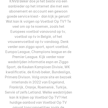
KNVB Beker doe je het beste via een 
aanbieder op het internet die met een 
abonement en account een gewoon 
goede service kiest- dan kijk je gerust! 
Wat kan ik volgen op Voetbal Op TV? Te 
veel om op te noemen, zoals het 
Europees voetbal vanavond op tv, 
voetbal op tv in België, of het 
vrouwenvoetbal op tv vandaag. Denk 
verder aan ziggo sport, sport voetbal, 
Europa League, Champions league en de 
Premier League. Kijk verder naar 
wedstrijden informatie espn en Ziggo 
Sport, de Keuken Kampioen Divisie, WK 
kwalificatie, de Knvb beker, Bundesliga, 
Primera Divison. Volg onze site en bezoek 
interlands in 2022 van Engeland, 
Frankrijk, Oranje, Roemenië, Turkije, 
Servië of zelfs Letland. Welke wedstrijden 
kan ik kijken op Voetbal Op TV? Het 
huidige aanbod van Voetbal Op TV 
omvat topcompetities zoals de 