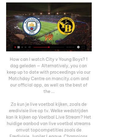
How can I watch City v Young Boys? 1 
dag geleden — Alternatively, you can 
keep up to date with proceedings via our 
Matchday Centre on mancity.com and 
our official app, as well as the best of 
the ...

Zo kun je live voetbal kijken, zoals de 
eredivisie live op tv. Welke wedstrijden 
kan ik kijken op Voetbal Live Stream? Het 
huidige aanbod van live voetbal streams 
omvat topcompetities zoals de 
Eredivisie, Jupiler League, Champions 