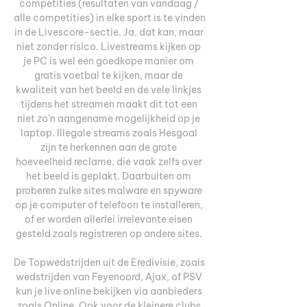
competities (resultaten van vandaag / 
alle competities) in elke sport is te vinden 
in de Livescore-sectie. Ja, dat kan, maar 
niet zonder risico. Livestreams kijken op 
je PC is wel een goedkope manier om 
gratis voetbal te kijken, maar de 
kwaliteit van het beeld en de vele linkjes 
tijdens het streamen maakt dit tot een 
niet zo'n aangename mogelijkheid op je 
laptop. Illegale streams zoals Hesgoal 
zijn te herkennen aan de grote 
hoeveelheid reclame, die vaak zelfs over 
het beeld is geplakt. Daarbuiten om 
proberen zulke sites malware en spyware 
op je computer of telefoon te installeren, 
of er worden allerlei irrelevante eisen 
gesteld zoals registreren op andere sites. 

De Topwedstrijden uit de Eredivisie, zoals 
wedstrijden van Feyenoord, Ajax, of PSV 
kun je live online bekijken via aanbieders 
zoals Online. Ook voor de kleinere clubs 