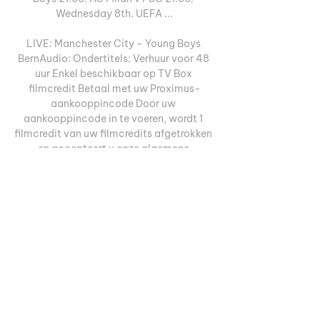
Wednesday 8th. UEFA ...

LIVE: Manchester City - Young Boys 
BernAudio: Ondertitels: Verhuur voor 48 
uur Enkel beschikbaar op TV Box 
filmcredit Betaal met uw Proximus-
aankooppincode Door uw 
aankooppincode in te voeren, wordt 1 
filmcredit van uw filmcredits afgetrokken 
en accepteert u onze algemene 
voorwaarden. Door uw pincode in te 
voeren, wordt €%rentalCost% 
toegevoegd aan uw Proximus-factuur en 
accepteert u onze algemene 
voorwaarden. 

MANCHESTER CITY-Young Boys LIVE 
STREAM Kijken. Waar gratis? Veel 
Gestelde Vragen Welke zenders hebben 
de rechten van Nederlands voetbal? De 
Nederlandse Eredivisie is live op tv te zien 