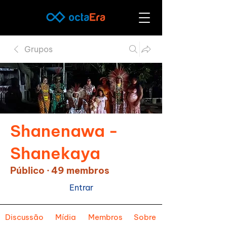
Grupos
Shanenawa -
Shanekaya
Público
·
49 membros
Entrar
Discussão
Mídia
Membros
Sobre