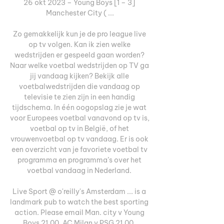
26 okt 2023 – Young Boys [1 – 3] 
Manchester City ( ...

Zo gemakkelijk kun je de pro league live 
op tv volgen. Kan ik zien welke 
wedstrijden er gespeeld gaan worden? 
Naar welke voetbal wedstrijden op TV ga 
jij vandaag kijken? Bekijk alle 
voetbalwedstrijden die vandaag op 
televisie te zien zijn in een handig 
tijdschema. In één oogopslag zie je wat 
voor Europees voetbal vanavond op tv is, 
voetbal op tv in België, of het 
vrouwenvoetbal op tv vandaag. Er is ook 
een overzicht van je favoriete voetbal tv 
programma en programma’s over het 
voetbal vandaag in Nederland. 

Live Sport @ o'reilly's Amsterdam ... is a 
landmark pub to watch the best sporting 
action. Please email Man. city v Young 
Boys 21.00. AC Milan v PSG 21.00. 