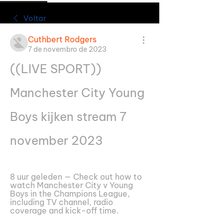
Voltar
Cuthbert Rodgers
7 de novembro de 2023
((LIVE SPORT)) 
Manchester City Young 
Boys kijken stream 7 
november 2023
8 uur geleden — Check out how to 
watch Manchester City v Young 
Boys in the Champions League, 
including TV channel, radio 
coverage and kick-off time.