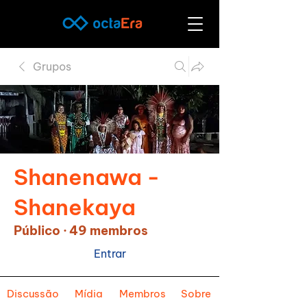
Grupos
Shanenawa -
Shanekaya
Público
·
49 membros
Entrar
Discussão
Mídia
Membros
Sobre