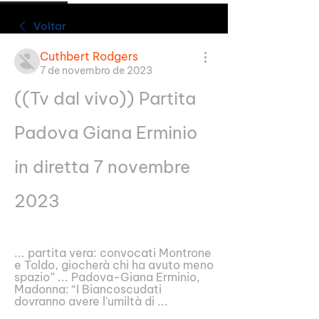
Voltar
Cuthbert Rodgers
7 de novembro de 2023
((Tv dal vivo)) Partita 
Padova Giana Erminio 
in diretta 7 novembre 
2023
... partita vera: convocati Montrone 
e Toldo, giocherà chi ha avuto meno 
spazio” ... Padova-Giana Erminio, 
Madonna: “I Biancoscudati 
dovranno avere l'umiltà di ...