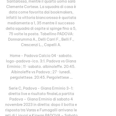
Santarossa, mentre il quarto uomo sarà 
Clemente Cortese. La squadra di casa è 
data come favorita dai bookmakers, 
infatti la vittoria biancorossa è quotata 
mediamente a 1, 35 mentre il successo 
della squadra di ospite si spinge fino a 5, 
75 volte la posta. Tabellino PADOVA: 
Donnarumma A., Delli Carri F., Belli F., 
Crescenzi L., Capelli A. 

Home - Padova Calcio 04 · sabato. 
logo-padova-ico. 3:1. Padova vs Giana 
Erminio ; 11 · sabato. albinoleffe. 20:45. 
Albinoleffe vs Padova ; 27 · lunedì. 
pergolettese. 20:45. Pergolettese ...

Serie C, Padova - Giana Erminio 3-1: 
diretta live e risultato finaleLa partita 
Padova – Giana Erminio di sabato 4 
novembre 2023 in diretta: dopo il botta e 
risposta tra Varas e Fumagalli arrivano le 
reti di Liguori e Kirwan PADOVA – Sabato 