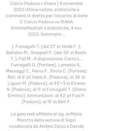
Calcio Padova v Giana | 4 novembre 
2023 Ultime notizie, statistiche e 
commenti in diretta per l'incontro di Serie 
C Calcio Padova vs GIANA 
ErminioRisultati e statistiche, 4 nov 
2023. Sommario ...

), Fumagalli T. (dal 27′ st Verde F. ), 
Ballabio M., Groppelli F. (dal 33′ st Boafo 
T. ), Fall M.. A disposizione: Corno L., 
Fumagalli G. (Portiere), Lamesta A., 
Messaggi C., Perna F., Pirola C. (Portiere) 
Reti: al 6′ pt Varas K. (Padova), al 38′ st 
Liguori M. (Padova), al 45’+3 st Kirwan 
N. (Padova), al 11′ st Fumagalli T. (Giana 
Erminio). Ammonizioni: al 42′ pt Fusi P. 
(Padova), al 15′ st Belli F. 

La gara sarà affidata al sig. ra Maria 
Marotta della sezione di Sapri 
coadiuvata da Andrea Zezza e Davide 