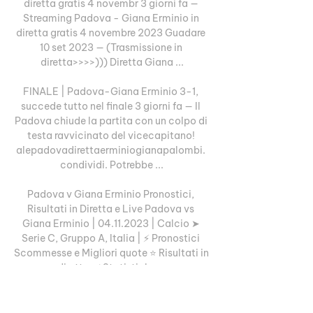
diretta gratis 4 novembr 3 giorni fa — 
Streaming Padova - Giana Erminio in 
diretta gratis 4 novembre 2023 Guadare 
10 set 2023 — (Trasmissione in 
diretta>>>>))) Diretta Giana ...

FINALE | Padova-Giana Erminio 3-1, 
succede tutto nel finale 3 giorni fa — Il 
Padova chiude la partita con un colpo di 
testa ravvicinato del vicecapitano! 
alepadovadirettaerminiogianapalombi. 
condividi. Potrebbe ...

Padova v Giana Erminio Pronostici, 
Risultati in Diretta e Live Padova vs 
Giana Erminio | 04.11.2023 | Calcio ➤ 
Serie C, Gruppo A, Italia | ⚡ Pronostici 
Scommesse e Migliori quote ⭐ Risultati in 
diretta ✔️ Statistiche ...

(Padova), al 32′ st Varas K. (Padova) al 
9′ st Previtali N. (Giana Erminio). I 