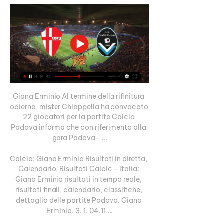
Giana Erminio Al termine della rifinitura 
odierna, mister Chiappella ha convocato 
22 giocatori per la partita Calcio 
Padova informa che con riferimento alla 
gara Padova- ...

Calcio: Giana Erminio Risultati in diretta, 
Calendario, Risultati Calcio - Italia: 
Giana Erminio risultati in tempo reale, 
risultati finali, calendario, classifiche, 
dettaglio delle partite Padova. Giana 
Erminio. 3. 1. 04.11 ...
