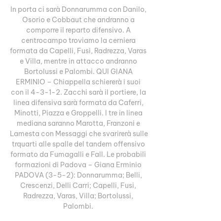
In porta ci sarà Donnarumma con Danilo, 
Osorio e Cobbaut che andranno a 
comporre il reparto difensivo. A 
centrocampo troviamo la cerniera 
formata da Capelli, Fusi, Radrezza, Varas 
e Villa, mentre in attacco andranno 
Bortolussi e Palombi. QUI GIANA 
ERMINIO – Chiappella schiererà i suoi 
con il 4-3-1-2. Zacchi sarà il portiere, la 
linea difensiva sarà formata da Caferri, 
Minotti, Piazza e Groppelli. I tre in linea 
mediana saranno Marotta, Franzoni e 
Lamesta con Messaggi che svarirerà sulle 
trquarti alle spalle del tandem offensivo 
formato da Fumagalli e Fall. Le probabili 
formazioni di Padova – Giana Erminio 
PADOVA (3-5-2): Donnarumma; Belli, 
Crescenzi, Delli Carri; Capelli, Fusi, 
Radrezza, Varas, Villa; Bortolussi, 
Palombi. 
