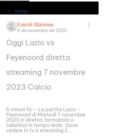
Voltar
Елисей Шабалин
6 de novembro de 2023
Oggi Lazio vs 
Feyenoord diretta 
streaming 7 novembre 
2023 Calcio
5 minuti fa — La partita Lazio - 
Feyenoord di Martedì 7 novembre 
2023 in diretta: formazioni e 
tabellino in tempo reale. Dove 
vedere in tv e streaming il ...