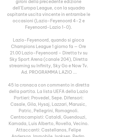
gironi della precedente edizione 
dell'Europa League, con la squadra 
ospitante uscita vincente in entrambe le 
occasioni (Lazio-Feyenoord 4-2 e 
Feyenoord-Lazio 1-0). 

Lazio-Feyenoord, quando si gioca 
Champions League 1 giorno fa — Ore 
21.00 Lazio-Feyenoord – Diretta tv su 
Sky Sport Arena (canale 204), Diretta 
streaming su Infinity, Sky Go e Now Tv. 
Ad. PROGRAMMA LAZIO ...

45 la cronaca con commento in diretta 
della partita. La lista UEFA della Lazio 
Portieri: Provedel, Sepe. Difensori: 
Casale, Gila, Hysaj, Lazzari, Marusic, 
Patric, Pellegrini, Romagnoli. 
Centrocampisti: Cataldi, Guendouzi, 
Kamada, Luis Alberto, Rovella, Vecino. 
Attaccanti: Castellanos, Felipe 
Anderson, Immobile, Isaksen, Pedro, 