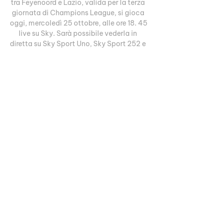
tra Feyenoord e Lazio, valida per la terza 
giornata di Champions League, si gioca 
oggi, mercoledì 25 ottobre, alle ore 18. 45 
live su Sky. Sarà possibile vederla in 
diretta su Sky Sport Uno, Sky Sport 252 e 
in streaming su NOW. Telecronaca 
Federico Zancan, commento Nando Orsi, 
a bordocampo Matteo Petrucci. Diretta 
Gol con Riccardo Gentile. Da non perdere 
gli approfondimenti pre, dalle ore 20, e 
postpartita, di 'Champions League Show' 
su Sky Sport 24 e Sky Sport Uno. 

Le due squadre si trovano faccia a faccia 
due settimane dopo la vittoria degli 
olandesi per 3-1 al de Kuip contro i 
biancocelesti. La squadra di Rotterdam 
guida il gruppo con sei punti grazie alle 
vittorie contro Celtic e Lazio. I capitolini, 
invece sono al terzo posto con quattro 
punti maturati con una vittoria, contro il 
Celtic, e un pareggio contro l’Atletico 