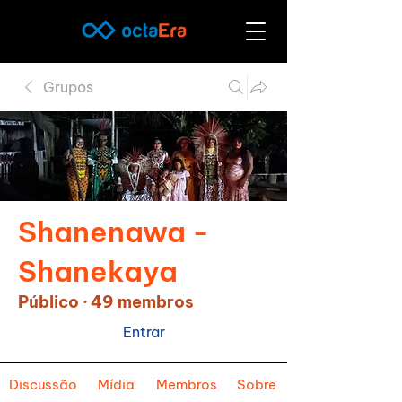
Grupos
Shanenawa -
Shanekaya
Público
·
49 membros
Entrar
Discussão
Mídia
Membros
Sobre