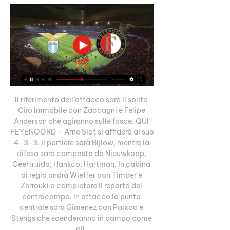
Il riferimento dell’attacco sarà il solito 
Ciro Immobile con Zaccagni e Felipe 
Anderson che agiranno sulle fasce. QUI 
FEYENOORD – Arne Slot si affiderà al suo 
4-3-3. Il portiere sarà Bijlow, mentre la 
difesa sarà composta da Nieuwkoop, 
Geertruida, Hankco, Hartman. In cabina 
di regia andrà Wieffer con Timber e 
Zerrouki a completare il reparto del 
centrocampo. In attacco la punta 
centrale sarà Gimenez con Paixao e 
Stengs che scenderanno in campo come 
ali. 
