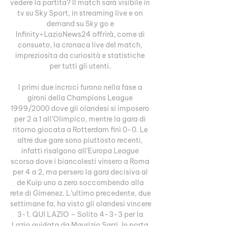
vedere la partita? Il match sarà visibile in 
tv su Sky Sport, in streaming live e on 
demand su Sky go e 
Infinity+LazioNews24 offrirà, come di 
consueto, la cronaca live del match, 
impreziosita da curiosità e statistiche 
per tutti gli utenti. 

I primi due incroci furono nella fase a 
gironi della Champions League 
1999/2000 dove gli olandesi si imposero 
per 2 a 1 all’Olimpico, mentre la gara di 
ritorno giocata a Rotterdam finì 0-0. Le 
altre due gare sono piuttosto recenti, 
infatti risalgono all’Europa League 
scorsa dove i biancolesti vinsero a Roma 
per 4 a 2, ma persero la gara decisiva al 
de Kuip uno a zero soccombendo alla 
rete di Gimenez. L’ultimo precedente, due 
settimane fa, ha visto gli olandesi vincere 
3-1. QUI LAZIO – Solito 4-3-3 per la 
Lazio guidata da Maurizio Sarri. In porta 