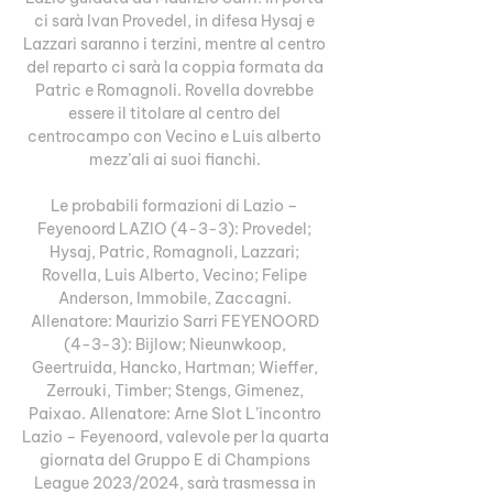
ci sarà Ivan Provedel, in difesa Hysaj e 
Lazzari saranno i terzini, mentre al centro 
del reparto ci sarà la coppia formata da 
Patric e Romagnoli. Rovella dovrebbe 
essere il titolare al centro del 
centrocampo con Vecino e Luis alberto 
mezz’ali ai suoi fianchi. 

Le probabili formazioni di Lazio – 
Feyenoord LAZIO (4-3-3): Provedel; 
Hysaj, Patric, Romagnoli, Lazzari; 
Rovella, Luis Alberto, Vecino; Felipe 
Anderson, Immobile, Zaccagni. 
Allenatore: Maurizio Sarri FEYENOORD 
(4-3-3): Bijlow; Nieunwkoop, 
Geertruida, Hancko, Hartman; Wieffer, 
Zerrouki, Timber; Stengs, Gimenez, 
Paixao. Allenatore: Arne Slot L’incontro 
Lazio – Feyenoord, valevole per la quarta 
giornata del Gruppo E di Champions 
League 2023/2024, sarà trasmessa in 