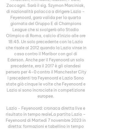
Zaccagni. Sarà il sig. Szymon Marciniak, 
di nazionalità polacca a dirigere Lazio – 
Feyenoord, gara valida per la quarta 
giornata del Gruppo E di Champions 
League che si svolgerà allo Stadio 
Olimpico di Roma, calcio d’inizio alle ore 
18:45. Un solo precedente con la Lazio 
che risale al 2012 quando la Lazio vinse in 
casa contro il Maribor con gol di 
Ederson. Anche per il Feyenoord un solo 
precedente, era il 2017 è gli olandesi 
persero per 4-0 contro il Manchester City 
I precedenti tra Feyenoord e Lazio Sono 
state già cinque le volte che Feyenoord e 
Lazio si sono incrociate in competizione 
europee. 

Lazio - Feyenoord: cronaca diretta live e 
risultato in tempo realeLa partita Lazio – 
Feyenoord di Martedì 7 novembre 2023 in 
diretta: formazioni e tabellino in tempo 