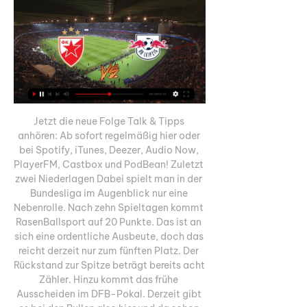
Jetzt die neue Folge Talk & Tipps 
anhören: Ab sofort regelmäßig hier oder 
bei Spotify, iTunes, Deezer, Audio Now, 
PlayerFM, Castbox und PodBean! Zuletzt 
zwei Niederlagen Dabei spielt man in der 
Bundesliga im Augenblick nur eine 
Nebenrolle. Nach zehn Spieltagen kommt 
RasenBallsport auf 20 Punkte. Das ist an 
sich eine ordentliche Ausbeute, doch das 
reicht derzeit nur zum fünften Platz. Der 
Rückstand zur Spitze beträgt bereits acht 
Zähler. Hinzu kommt das frühe 
Ausscheiden im DFB-Pokal. Derzeit gibt 