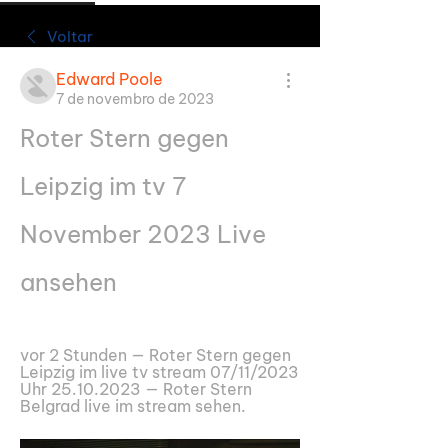
Voltar
Edward Poole
7 de novembro de 2023
Roter Stern gegen 
Leipzig im tv 7 
November 2023 Live 
ansehen
vor 2 Stunden — Roter Stern gegen 
Leipzig im live tv stream 07/11/2023 
Uhr 25.10.2023 — Roter Stern 
Belgrad live im stream sehen.