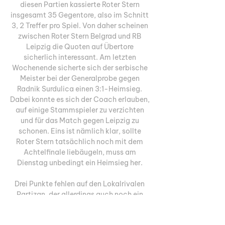
diesen Partien kassierte Roter Stern 
insgesamt 35 Gegentore, also im Schnitt 
3, 2 Treffer pro Spiel. Von daher scheinen 
zwischen Roter Stern Belgrad und RB 
Leipzig die Quoten auf Übertore 
sicherlich interessant. Am letzten 
Wochenende sicherte sich der serbische 
Meister bei der Generalprobe gegen 
Radnik Surdulica einen 3:1-Heimsieg. 
Dabei konnte es sich der Coach erlauben, 
auf einige Stammspieler zu verzichten 
und für das Match gegen Leipzig zu 
schonen. Eins ist nämlich klar, sollte 
Roter Stern tatsächlich noch mit dem 
Achtelfinale liebäugeln, muss am 
Dienstag unbedingt ein Heimsieg her. 

Drei Punkte fehlen auf den Lokalrivalen 
Partizan, der allerdings auch noch ein 
Spiel weniger absolviert hat. Video: 
Moderator Carsten Fuß und Wettbasis-