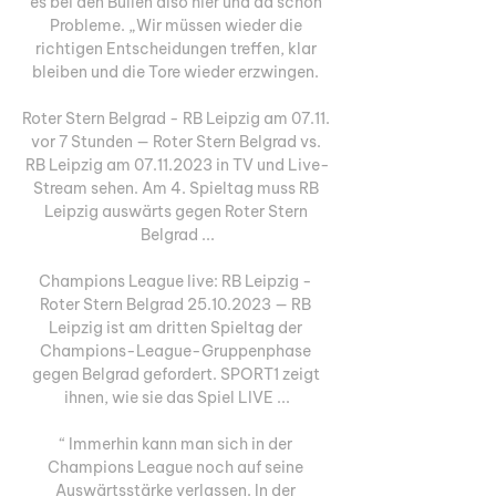
es bei den Bullen also hier und da schon 
Probleme. „Wir müssen wieder die 
richtigen Entscheidungen treffen, klar 
bleiben und die Tore wieder erzwingen. 

Roter Stern Belgrad - RB Leipzig am 07.11. 
vor 7 Stunden — Roter Stern Belgrad vs. 
RB Leipzig am 07.11.2023 in TV und Live-
Stream sehen. Am 4. Spieltag muss RB 
Leipzig auswärts gegen Roter Stern 
Belgrad ...

Champions League live: RB Leipzig - 
Roter Stern Belgrad 25.10.2023 — RB 
Leipzig ist am dritten Spieltag der 
Champions-League-Gruppenphase 
gegen Belgrad gefordert. SPORT1 zeigt 
ihnen, wie sie das Spiel LIVE ...

“ Immerhin kann man sich in der 
Champions League noch auf seine 
Auswärtsstärke verlassen. In der 