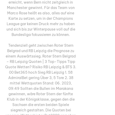
erreicht, wenn Bern nicht zeitgleich in 
Manchester gewinnt. Für das Team von 
Marco Rose heißt es also, alles auf eine 
Karte zu setzen, um in der Champions 
League gar keinen Druck mehr zu haben 
und sich bis zur Winterpause voll auf die 
Bundesliga fokussieren zu können. 

Tendenziell geht zwischen Roter Stern 
Belgrad und RB Leipzig die Prognose zu 
einem Auswärtssieg. Roter Stern Belgrad 
– RB Leipzig Quoten | 3 Top-Tipps Tipp 
Quote Wetten? Risiko RB Leipzig & BTS 3. 
00 Bet365 hoch Sieg RB Leipzig 1. 58 
AdmiralBet gering Über 3, 5 Tore 2. 38 
mittel Wettquoten Stand: 06. 2023, 
09:49 Sollten die Bullen im Marakana 
gewinnen, wäre Roter Stern der fünfte 
Klub in der Königsklasse, gegen den die 
Sachsen die ersten beiden Spiele 
siegreich gestalten. Die Quoten bei 