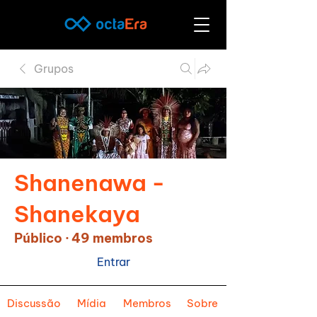
Grupos
Shanenawa -
Shanekaya
Público
·
49 membros
Entrar
Discussão
Mídia
Membros
Sobre