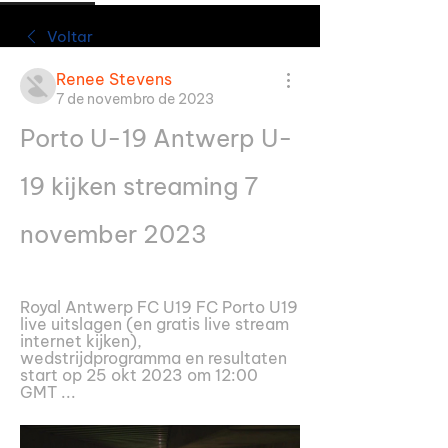
Voltar
Renee Stevens
7 de novembro de 2023
Porto U-19 Antwerp U-
19 kijken streaming 7 
november 2023
Royal Antwerp FC U19 FC Porto U19 
live uitslagen (en gratis live stream 
internet kijken), 
wedstrijdprogramma en resultaten 
start op 25 okt 2023 om 12:00 
GMT ...