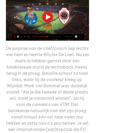
De surprise van de chef/coach liep rechts 
van hem en heette Ritchie De Laet. Na zes 
duels te hebben gemist door een 
knieblessure stond de rechtsback ineens 
terug in de ploeg. Bataille schoof zo naar 
links, waar hij de voorkeur kreeg op 
Wijndal. Mark van Bommel was duidelijk 
vooraf. “Als je die tweede of derde plaats 
wil, moet je vanavond winnen”, zei hij 
voor de camera’s van VTM. Dat 
betekende natuurlijk niet dat zijn ploeg 
vanaf minuut één vol naar voren zou 
trekken en zotte risico’s zou nemen. Je wil 
een internationale (sub)topclub als FC 