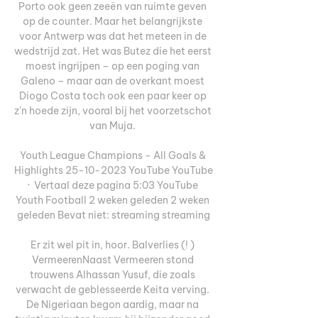
Porto ook geen zeeën van ruimte geven 
op de counter. Maar het belangrijkste 
voor Antwerp was dat het meteen in de 
wedstrijd zat. Het was Butez die het eerst 
moest ingrijpen – op een poging van 
Galeno – maar aan de overkant moest 
Diogo Costa toch ook een paar keer op 
z’n hoede zijn, vooral bij het voorzetschot 
van Muja. 

Youth League Champions - All Goals & 
Highlights 25-10-2023 YouTube YouTube  
·  Vertaal deze pagina 5:03 YouTube 
Youth Football 2 weken geleden 2 weken 
geleden Bevat niet: streaming streaming

Er zit wel pit in, hoor. Balverlies (! ) 
VermeerenNaast Vermeeren stond 
trouwens Alhassan Yusuf, die zoals 
verwacht de geblesseerde Keita verving. 
De Nigeriaan begon aardig, maar na 