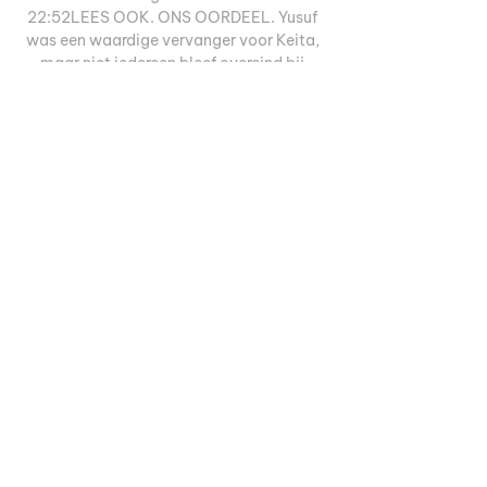
22:52LEES OOK. ONS OORDEEL. Yusuf 
was een waardige vervanger voor Keita, 
maar niet iedereen bleef overeind bij 
AntwerpToby Alderweireld wilde per se 
de Champions League naar Antwerp(en) 
brengen. Heeft-ie gedaan, zeker met zijn 
titelgoal in Genk, en dat zijn de 
supporters niet vergeten. Voor de aftrap 
eerden ze de aanvoerder met een 
gigantische tifo op Tribune 4. Mooie 
verrassing voor Alderweireld, die de 
aanhang ging bedanken, en het was niet 
de enige. 

Royal Antwerp F.C. Royal Antwerp F.C.. 
3h · 󰟠. 󰟝. FC Porto, here we come! ⚪️   
#AntwerpOnTour #ucl. Oscar Feyt and 
978 others. 󰤥 979. 󰤦 70. 󰤧 32. 󱘫. Top fan. 
Conny van der ...