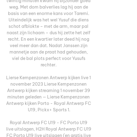
twintig minuten kwam hij bijzonder goed 
weg. Met dom balverlies lag hij aan de 
basis van een enorme kans voor Taremi. 
Uiteindelijk was het wel Yusuf die diens 
schot afblokte – met de arm, maar pal 
naast zijn lichaam – dus hij zette het zelf 
recht. En een kwartier later deed hij nog 
veel meer dan dat. Nadat Janssen zijn 
mannetje aan de praat had gehouden, 
viel de bal plots perfect voor Yusufs 
rechter. 

Lierse Kempenzonen Antwerp kijken live 1 
november 2023 Lierse Kempenzonen 
Antwerp kijken streaming 1 november 39 
minuten geleden — Lierse Kempenzonen 
Antwerp kijken Porto - Royal Antwerp FC 
U19, Pickx+ Sports 1.

Royal Antwerp FC U19 - FC Porto U19 
live uitslagen, H2H Royal Antwerp FC U19 
FC Porto U19 live uitslagen (en gratis live 