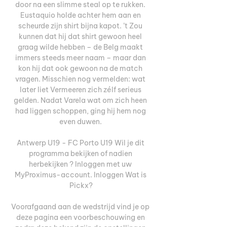
door na een slimme steal op te rukken. 
Eustaquio holde achter hem aan en 
scheurde zijn shirt bijna kapot. ’t Zou 
kunnen dat hij dat shirt gewoon heel 
graag wilde hebben – de Belg maakt 
immers steeds meer naam – maar dan 
kon hij dat ook gewoon na de match 
vragen. Misschien nog vermelden: wat 
later liet Vermeeren zich zélf serieus 
gelden. Nadat Varela wat om zich heen 
had liggen schoppen, ging hij hem nog 
even duwen. 

Antwerp U19 - FC Porto U19 Wil je dit 
programma bekijken of nadien 
herbekijken ? Inloggen met uw 
MyProximus-account. Inloggen Wat is 
Pickx?

Voorafgaand aan de wedstrijd vind je op 
deze pagina een voorbeschouwing en 