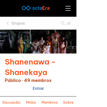
Grupos
Shanenawa -
Shanekaya
Público
·
49 membros
Entrar
Discussão
Mídia
Membros
Sobre