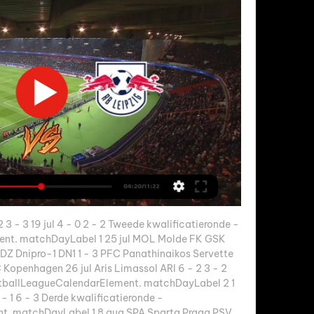
 3 - 3 19 jul 4 - 0 2 - 2 Tweede kwalificatieronde - 
nt. matchDayLabel 1 25 jul MOL Molde FK GSK 
Z Dnipro-1 DN1 1 - 3 PFC Panathinaikos Servette 
penhagen 26 jul Aris Limassol ARI 6 - 2 3 - 2 
tballLeagueCalendarElement. matchDayLabel 2 1 
- 1 6 - 3 Derde kwalificatieronde - 
. matchDayLabel 1 8 aug SPA Sparta Praag PSV 