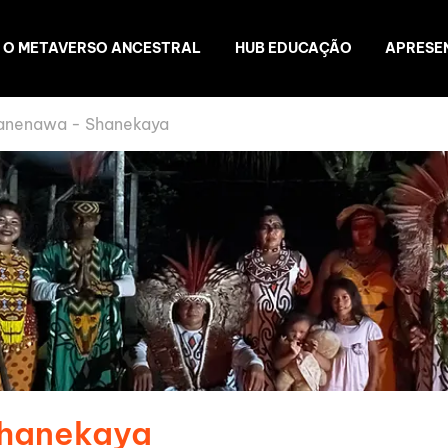
O METAVERSO ANCESTRAL
HUB EDUCAÇÃO
APRESE
anenawa - Shanekaya
Shanekaya