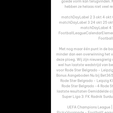
goede vorm kan terugvinden. M
hebben ze helaas niet veel r
matchDayLabel 2 3 okt 4 okt 
matchDayLabel 3 24 okt 25 okt
matchDayLabel 4 7 
FootballLeagueCalendarElement
Footbal
Met nog maar één punt in de ban
minder dan een overwinning het ve
deze ploeg. Wij zijn nieuwsgierig
wel hun laatste wedstrijd van b
voor Rode Ster Belgrado - Leipzig
Bonus Aangeboden Nu bij Bet365.
Rode Ster Belgrado - Leipzig K
Rode Ster Belgrado -4 Rode Ste
laatste resultaten Gemiddelde cij
Super Liga 3: FK Radnik Surdul
UEFA Champions League | Li
PickxVoorronde - FootballLeagu