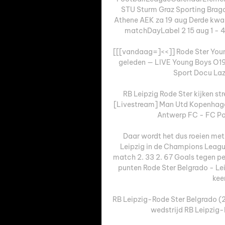
STU Sturm Graz Sporting Brag
Athene AEK za 19 aug Derde kwa
matchDayLabel 2 15 aug 1 - 4
[[[vandaag=]<<]] Rode Ster Young
geleden — LIVE Young Boys O19 
Sport Docu Laz
RB Leipzig Rode Ster kijken st
[Livestream] Man Utd Kopenhagen
Antwerp FC - FC Port
Daar wordt het dus roeien met
Leipzig in de Champions League
match 2. 33 2. 67 Goals tegen pe
punten Rode Ster Belgrado - Lei
keer
RB Leipzig-Rode Ster Belgrado (
wedstrijd RB Leipzig-