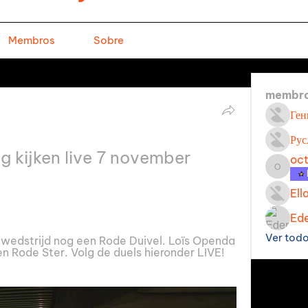
Membros
Sobre
membr
Ген
Рус
g kijken live 7 november 
oc
octavi
Ell
Ede
Ver tod
 wedstrijd nog een Rode Duivel. Loïs Openda 
n Rode Ster. Volg de duels hieronder LIVE! 