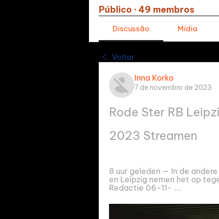
Público
·
49 membros
Discussão
Mídia
Voltar
Inna Korko
7 de novembro de 2023
Rode Ster RB Leipzi
2023 Streamen
8 uur geleden — In de andere
en Leipzig nemen het op tege
Redactie 06-11- ...