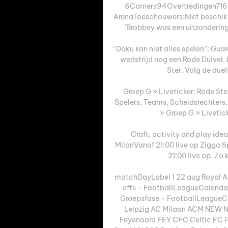
6Corners94Overtredingen716Bu
ArenaToeschouwers:Niet beschik
'Brobbey was een uitzondering,
“Doku kan niet alles spelen”: Guar
wedstrijd nog een Rode Duivel.
Ster. Volg de duel
Groep G » Liveticker: Rode Ste
Spelers, Teams, Scheidsrechter
» Groep G » Livetick
Craft, activity and play id
MilanVanaf 21:00 live op Ziggo S
21:00 live op. Zo k
matchDayLabel 1 22 aug Royal A
offs - FootballLeagueCalenda
Groepsfase - FootballLeagueCa
Leipzig AC Milaan ACM NEW N
Feyenoord FEY CFC Celtic FC P