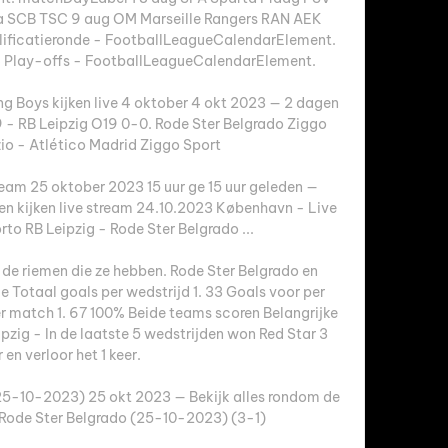
a SCB TSC 9 aug OM Marseille Rangers RAN AEK 
lificatieronde - FootballLeagueCalendarElement. 
 Play-offs - FootballLeagueCalendarElement. 

 Boys kijken live 4 oktober 4 okt 2023 — 2 dagen 
- RB Leipzig O19 0-0. Rode Ster Belgrado Ziggo 
io - Atlético Madrid Ziggo Sport

ream 25 oktober 2023 15 uur ge 15 uur geleden — 
 kijken live stream 24.10.2023 København - Live 
o RB Leipzig - Rode Ster Belgrado ...

 de riemen die ze hebben. Rode Ster Belgrado en 
 Totaal goals per wedstrijd 1. 33 Goals voor per 
r match 1. 67 100% Beide teams scoren Belangrijke 
pzig - In de laatste 5 wedstrijden won Red Star 3 
 en verloor het 1 keer. 

25-10-2023) 25 okt 2023 — Bekijk alles rondom de 
Rode Ster Belgrado (25-10-2023) (3-1)
