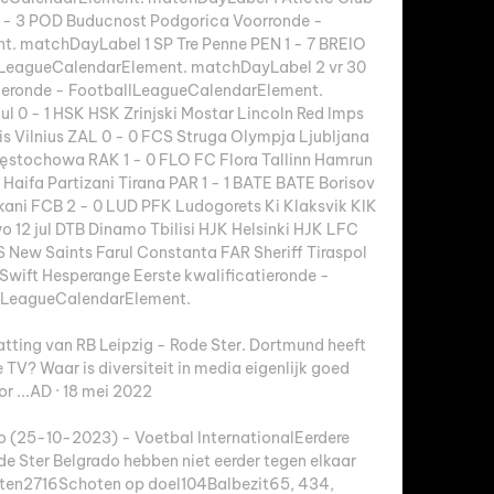
0 - 3 POD Buducnost Podgorica Voorronde - 
. matchDayLabel 1 SP Tre Penne PEN 1 - 7 BREIO 
llLeagueCalendarElement. matchDayLabel 2 vr 30 
atieronde - FootballLeagueCalendarElement. 
ul 0 - 1 HSK HSK Zrinjski Mostar Lincoln Red Imps 
s Vilnius ZAL 0 - 0 FCS Struga Olympja Ljubljana 
ęstochowa RAK 1 - 0 FLO FC Flora Tallinn Hamrun 
aifa Partizani Tirana PAR 1 - 1 BATE BATE Borisov 
ni FCB 2 - 0 LUD PFK Ludogorets Ki Klaksvik KIK 
12 jul DTB Dinamo Tbilisi HJK Helsinki HJK LFC 
 New Saints Farul Constanta FAR Sheriff Tiraspol 
Swift Hesperange Eerste kwalificatieronde - 
lLeagueCalendarElement. 

atting van RB Leipzig - Rode Ster. Dortmund heeft 
TV? Waar is diversiteit in media eigenlijk goed 
r ...AD · 18 mei 2022

o (25-10-2023) - Voetbal InternationalEerdere 
 Ster Belgrado hebben niet eerder tegen elkaar 
oten2716Schoten op doel104Balbezit65, 434, 