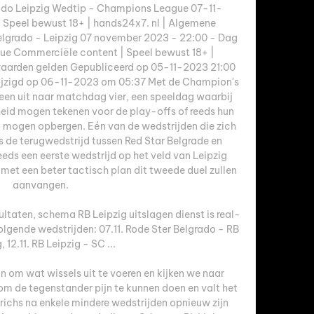
rado Leipzig Wedtip - Champions League 07-11-
Speel bewust 18+ | hands24x7. nl | Algemene 
lgrado - Leipzig 07 november 2023 - 22:00 - Dag 
e Commerciële content | Speel bewust 18+ | 
aarden gelden Gepubliceerd op 05-11-2023 21:00 
jzigd op 06-11-2023 om 05:37 Met de Champion's 
reen uit naar matchdag vier, een speeldag waarbij 
eid mogen tekenen voor de play-offs of reeds hun 
mogen opbergen. Eén van de wedstrijden die zich 
s de terugwedstrijd tussen Red Star Belgrade en 
eeds een eerste wedstrijd op het veld van Leipzig 
 met een beter tactisch plan dit tweede duel zullen 
aanvangen. 

sultaten, schema RB Leipzig uitslagen dienst is real-
lgende wedstrijden: 07.11. Rode Ster Belgrado - RB 
, 12.11. RB Leipzig - SC ...

ijn om wat wissels uit te voeren en kijken we naar 
m de tegenstander pijn te kunnen doen en valt het 
ichs na enkele mindere wedstrijden opnieuw zijn 