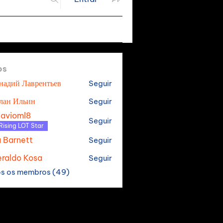
os
надий Лаврентьев
Seguir
лан Ильин
Seguir
tavioml8
Seguir
oml8
Rising LOT Star
a Barnett
Seguir
raldo Kosa
Seguir
os os membros (49)