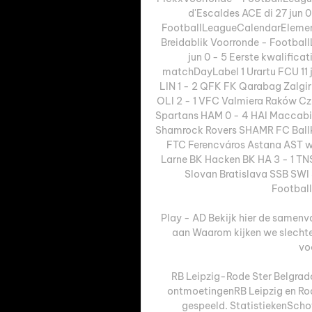
d'Escaldes ACE di 27 jun 
FootballLeagueCalendarElement
Breidablik Voorronde - Footba
jun 0 - 5 Eerste kwalific
matchDayLabel 1 Urartu FCU 11 j
LIN 1 - 2 QFK FK Qarabag Zalgiri
OLI 2 - 1 VFC Valmiera Raków Cz
Spartans HAM 0 - 4 HAI Maccabi H
Shamrock Rovers SHAMR FC Ballka
FTC Ferencváros Astana AST wo 
Larne BK Hacken BK HA 3 - 1 TNS
Slovan Bratislava SSB SWI 
Footbal
Play - AD Bekijk hier de samenv
aan Waarom kijken we slechte 
voo
RB Leipzig-Rode Ster Belgrad
ontmoetingenRB Leipzig en Rode
gespeeld. StatistiekenSch