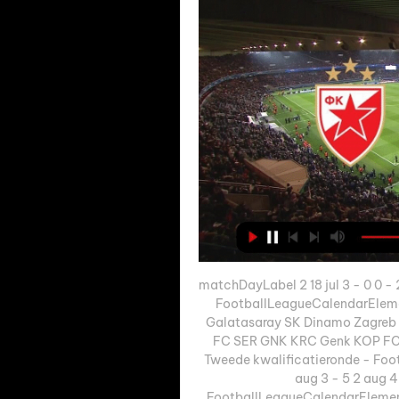
matchDayLabel 2 18 jul 3 - 0 0 - 2
FootballLeagueCalendarEleme
Galatasaray SK Dinamo Zagreb D
FC SER GNK KRC Genk KOP FC Ko
Tweede kwalificatieronde - Foo
aug 3 - 5 2 aug 4 
FootballLeagueCalendarElement