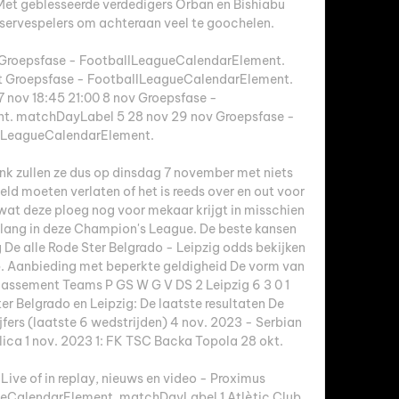
et geblesseerde verdedigers Orban en Bishiabu 
eservespelers om achteraan veel te goochelen. 

Groepsfase - FootballLeagueCalendarElement. 
 Groepsfase - FootballLeagueCalendarElement. 
nov 18:45 21:00 8 nov Groepsfase - 
. matchDayLabel 5 28 nov 29 nov Groepsfase - 
lLeagueCalendarElement. 

k zullen ze dus op dinsdag 7 november met niets 
ld moeten verlaten of het is reeds over en out voor 
 wat deze ploeg nog voor mekaar krijgt in misschien 
elang in deze Champion's League. De beste kansen 
 De alle Rode Ster Belgrado - Leipzig odds bekijken 
 Aanbieding met beperkte geldigheid De vorm van 
lassement Teams P GS W G V DS 2 Leipzig 6 3 0 1 
r Belgrado en Leipzig: De laatste resultaten De 
fers (laatste 6 wedstrijden) 4 nov. 2023 - Serbian 
ica 1 nov. 2023 1: FK TSC Backa Topola 28 okt. 

ve of in replay, nieuws en video - Proximus 
eCalendarElement. matchDayLabel 1 Atlètic Club 