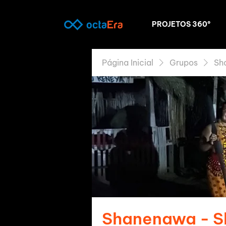
PROJETOS 360º
Página Inicial
Grupos
Sh
Shanenawa - 