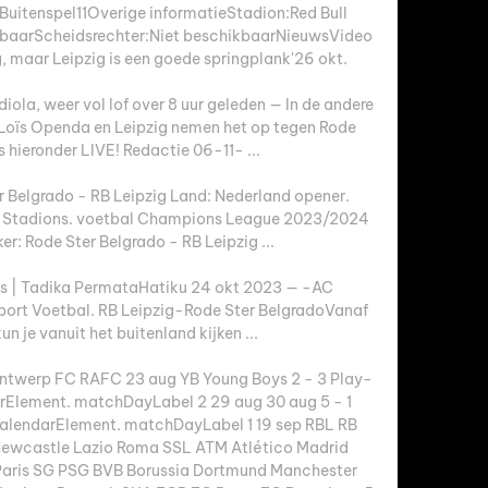
itenspel11Overige informatieStadion:Red Bull 
baarScheidsrechter:Niet beschikbaarNieuwsVideo 
 maar Leipzig is een goede springplank'26 okt. 

diola, weer vol lof over 8 uur geleden — In de andere 
 Loïs Openda en Leipzig nemen het op tegen Rode 
s hieronder LIVE! Redactie 06-11- ...

r Belgrado - RB Leipzig Land: Nederland opener. 
s, Stadions. voetbal Champions League 2023/2024 
er: Rode Ster Belgrado - RB Leipzig ...

eas | Tadika PermataHatiku 24 okt 2023 — -AC 
port Voetbal. RB Leipzig-Rode Ster BelgradoVanaf 
un je vanuit het buitenland kijken ...

ntwerp FC RAFC 23 aug YB Young Boys 2 - 3 Play-
rElement. matchDayLabel 2 29 aug 30 aug 5 - 1 
lendarElement. matchDayLabel 1 19 sep RBL RB 
ewcastle Lazio Roma SSL ATM Atlético Madrid 
aris SG PSG BVB Borussia Dortmund Manchester 