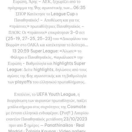
Ευρώπη, Άρης – ΑΕΚ, ξεχωρίζει από το 
πρόγραμμα της 9ης αγωνιστικής των… 06:35 
ΣΠΟΡ Κατέκτησε το League Cup ο 
Παναθηναϊκός! – Αποθέωση και για τις 
«πράσινες» πρωταθλήτριες Παναθηναϊκός – 
ΠΑΟΚ: Οι «πράσινοι» επικράτησαν 3-0 σετ 
(25-19, 27-25, 25-23) του «Δικεφάλου του 
Βορρά» στο ΟΑΚΑ και κατέκτησαν το δεύτερο… 
13 20:59 Super League: «Άλωσε» το 
Φάληρο ο Παναθηναϊκός, «αγκάλιασε» την 
Ευρώπη - Βαθμολογία και highlights Super 
League: Δείτε highlights, δηλώσεις από τους 
αγώνες της 6ης αγωνιστικής και τη βαθμολογία 
των playoffs του ελληνικού πρωταθλήματος. 

Επιπλέον, το UEFA Youth League, η 
διοργάνωση των αυριανών πρωταθλητών, παίζει 
μπάλα σήμερα στις συχνότητες της Cosmote 
με έντονο ελληνικό ενδιαφέρον. (Ροή!! ) Λαυρίου 
εναντίον Παναθηναϊκός μετάδοση 23/10/2023 
πριν από 5 ημέρες — Panathinaikos · Real 
Madrid · Žalgiris Kaunas · Video gallery 