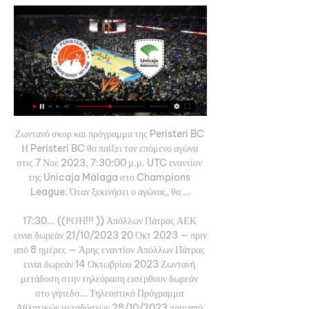
Ζωντανό σκορ και πρόγραμμα της Peristeri BC 
Η Peristeri BC θα παίξει τον επόμενο αγώνα 
στις 7 Νοε 2023, 7:30:00 μ.μ. UTC εναντίον 
της Unicaja Málaga στο Champions 
League. Όταν ξεκινήσει ο αγώνας, θα ...

17:30... ((ΡΟΉ!!! )) Απόλλων Πάτρας ΑΕΚ 
ειναι δωρεάν 21/10/2023 20 Οκτ 2023 — πριν 
από 8 ημέρες — Άρης εναντίον Απόλλων Πάτρας 
ειναι δωρεάν 14 Οκτωβρίου 2023 Ζωντανή 
μετάδοση στην τηλεόραση εισέρθουν δωρεάν 
στο γήπεδο... Τηλεοπτικό Πρόγραμμα 
Αθλητικών μεταδόσεων 28/10/2023 πριν από 