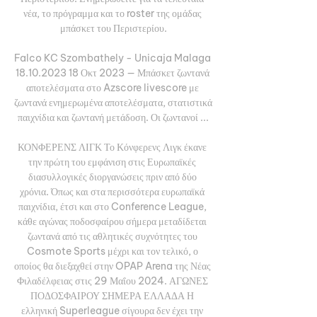
νέα, το πρόγραμμα και το roster της ομάδας 
μπάσκετ του Περιστερίου.

Falco KC Szombathely - Unicaja Malaga 
18.10.2023 18 Οκτ 2023 — Μπάσκετ ζωντανά 
αποτελέσματα στο Azscore livescore με 
ζωντανά ενημερωμένα αποτελέσματα, στατιστικά 
παιχνίδια και ζωντανή μετάδοση. Οι ζωντανοί ...

ΚΟΝΦΕΡΕΝΣ ΛΙΓΚ Το Κόνφερενς Λιγκ έκανε 
την πρώτη του εμφάνιση στις Ευρωπαϊκές 
διασυλλογικές διοργανώσεις πριν από δύο 
χρόνια. Όπως και στα περισσότερα ευρωπαϊκά 
παιχνίδια, έτσι και στο Conference League, 
κάθε αγώνας ποδοσφαίρου σήμερα μεταδίδεται 
ζωντανά από τις αθλητικές συχνότητες του 
Cosmote Sports μέχρι και τον τελικό, ο 
οποίος θα διεξαχθεί στην OPAP Arena της Νέας 
Φιλαδέλφειας στις 29 Μαΐου 2024. ΑΓΩΝΕΣ 
ΠΟΔΟΣΦΑΙΡΟΥ ΣΗΜΕΡΑ ΕΛΛΑΔΑ Η 
ελληνική Superleague σίγουρα δεν έχει την 