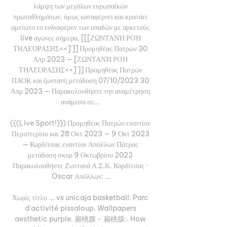
λάμψη των μεγάλων ευρωπαϊκών 
πρωταθλημάτων, όμως καταφέρνει και κρατάει 
αμείωτο το ενδιαφέρον των οπαδών με αρκετούς 
live αγώνες σήμερα. [[[ΖΩΝΤΑΝΉ ΡΟΉ 
ΤΗΛΕΌΡΑΣΗΣ<<]']] Προμηθέας Πατρών 30 
Απρ 2023 — [ΖΩΝΤΑΝΉ ΡΟΉ 
ΤΗΛΕΌΡΑΣΗΣ<<]']] Προμηθέας Πατρών 
ΠΑΟΚ και ζωντανή μετάδοση 07/10/2023 30 
Απρ 2023 — Παρακολουθήστε την αναμέτρηση 
ανάμεσα σε... 

(((Live Sport!))) Προμηθέας Πατρών εναντίον 
Περιστερίου και 28 Οκτ 2023 — 9 Οκτ 2023 
— Καρδίτσας εναντίον Απόλλων Πάτρας 
μετάδοση σκορ 9 Οκτωβρίου 2023 
Παρακολουθήστε Ζωντανά Α.Σ.Κ. Καρδίτσας · 
Oscar Απόλλων: ...

Χωρίς τίτλο ... vs unicaja basketball. Parc 
d'activité pissaloup. Wallpapers 
aesthetic purple. 扁桃腺 - 扁桃腺:. How 