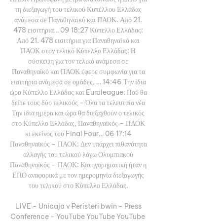
τη διεξαγωγή του τελικού Κυπέλλου Ελλάδας 
ανάμεσα σε Παναθηναϊκό και ΠΑΟΚ. Από 21. 
478 εισιτήρια… 09 18:27 Κύπελλο Ελλάδας: 
Από 21. 478 εισιτήρια για Παναθηναϊκό και 
ΠΑΟΚ στον τελικό Κύπελλο Ελλάδας: Η 
σύσκεψη για τον τελικό ανάμεσα σε 
Παναθηναϊκό και ΠΑΟΚ έφερε συμφωνία για τα 
εισιτήρια ανάμεσα σε ομάδες, … 14:46 Την ίδια 
ώρα Κύπελλο Ελλάδας και Euroleague: Πού θα 
δείτε τους δύο τελικούς - Όλα τα τελευταία νέα 
Την ίδια ημέρα και ώρα θα διεξαχθούν ο τελικός 
στο Κύπελλο Ελλάδας, Παναθηναϊκός – ΠΑΟΚ 
κι εκείνος του Final Four… 06 17:14 
Παναθηναϊκός – ΠΑΟΚ: Δεν υπάρχει πιθανότητα 
αλλαγής του τελικού λόγω Ολυμπιακού 
Παναθηναϊκός – ΠΑΟΚ: Κατηγορηματική ήταν η 
ΕΠΟ αναφορικά με τον ημερομηνία διεξαγωγής 
του τελικού στο Κύπελλο Ελλάδας. 

LIVE - Unicaja v Peristeri bwin - Press 
Conference - YouTube YouTube YouTube  