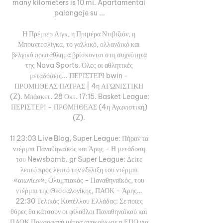
many kilometers is 10 mi. Apartamentai 
palangoje su ...

Η Πρέμιερ Λιγκ, η Πριμέρα Ντιβιζιόν, η 
Μπουντεσλίγκα, το γαλλικό, ολλανδικό και 
βελγικό πρωτάθλημα βρίσκονται στη συχνότητα 
της Nova Sports. Όλες οι αθλητικές 
μεταδόσεις... ΠΕΡΙΣΤΕΡΙ bwin - 
ΠΡΟΜΗΘΕΑΣ ΠΑΤΡΑΣ | 4η ΑΓΩΝΙΣΤΙΚΗ 
(Z). Μπάσκετ. 28 Οκτ. 17:15. Basket League: 
ΠΕΡΙΣΤΕΡΙ - ΠΡΟΜΗΘΕΑΣ (4η Αγωνιστική) 
(Z). 

11 23:03 Live Blog, Super League: Πήραν τα 
ντέρμπι Παναθηναϊκός και Άρης - Η μετάδοση 
του Newsbomb. gr Super League: Δείτε 
λεπτό προς λεπτό την εξέλιξη του ντέρμπι 
«αιωνίων», Ολυμπιακός - Παναθηναϊκός, του 
ντέρμπι της Θεσσαλονίκης, ΠΑΟΚ - Άρης… 
22:30 Τελικός Κυπέλλου Ελλάδας: Σε ποιες 
θύρες θα κάτσουν οι φίλαθλοι Παναθηναϊκού και 
ΠΑΟΚ Πρωτοφανή μέτρα ανακοίνωσε η ΕΠΟ για 