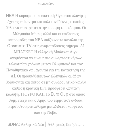
καναλιών. 

NBA Η κορυφαία μπασκετική λίγκα του πλανήτη 
έχει ως επίκεντρο και πάλι τον Γιάννη, ο οποίος 
θέλει να επιστρέψει στην κορυφή του κόσμου. Οι 
Μιλγουόκι Μπακς αλλά και οι υπόλοιπες 
υπερομάδες του ΝΒΑ παίζουν στα κανάλια της 
Cosmote TV στις αναμεταδόσεις σήμερα. Α1 
ΜΠΑΣΚΕΤ Η ελληνική Μπάσκετ Λιγκ 
αναμένεται να είναι η πιο συναρπαστική των 
τελευταίων χρόνων με τον Ολυμπιακό και τον 
Παναθηναϊκό να μάχονται για την κατάκτηση της 
Α1. Οι προσπάθειες των ελληνικών ομάδων 
βρίσκονται και φέτος σε μη συνδρομητικό κανάλι 
καθώς η κρατική ΕΡΤ προσφέρει ζωντανή 
κάλυψη. ΓΙΟΥΡΟ ΚΑΠ Το Euro Cup στο οποίο 
συμμετέχει και ο Άρης που τερμάτισε όγδοος 
πέρσι στο πρωτάθλημα μεταδίδεται και φέτος 
από την Νόβα. 

SDNA: Αθλητικά Νέα | Αθλητικές Ειδήσεις... 