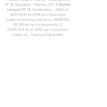
17. 15: Προμηθέας – Μαρούσι, ΕΡΤ 3 (Basket 
League) 20. 15: Παναθηναϊκός... ΑΡΗΣ ΑΣ 
ΠΕΡΙΣΤΕΡΙ vs ΑΡΗΣ για το Πανελλήνιο 
Εφήβων σε ζωντανή μετάδοση στις 18:00 (02. 
05. 19) από την Ελευθερούπολη. ΓΣ 
ΠΕΡΙΣΤΕΡΙ vs ΑΣ ΑΡΗΣ για το Πανελλήνιο 
Εφήβων σε... Περιστέρι live scores, 
αποτελέσματα, πρόγραμμα, Περιστέρι - 
Προμηθέας Πατρών live | ΜΠΑΣΚΕΤ, 
ΕλλάδαΒΟΗΘΕΙΑ: Βρίσκεστε στην σελίδα με τα 
σκορ της ομάδας Περιστέρι, στο τμήμα 
ΜΠΑΣΚΕΤ/Ελλάδα. 

ΟΛΥΜΠΙΑΚΟΣ63-02. 
ΠΑΝΑΘΗΝΑΪΚΟΣ63-03. ΠΡΟΜΗΘΕΑΣ 
ΠΑΤΡΑΣ63-04. ΑΡΗΣ Midea52-15. ΠΑΟΚ 
mateco52-16. ΛΑΥΡΙΟ MEGABOLT52-17. 
ΑΕΚ Betsson41-28. ΑΠΟΛΛΩΝ Π. 
CARNA41-29. ΚΟΛΟΣΣΟΣ H HOTELS41-
210. ΠΕΡΙΣΤΕΡΙ bwin30-311. ΚΑΡΔΙΤΣΑ 
ΙΑΠΩΝΙΚΗ30-312. ΜΑΡΟΥΣΙ30-3 ΘΕΣΗ 