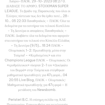
Λαύριο-ΠΑΟΚ. 29-10-2023 08:27 0. 
ΔΙΑΒΑΣΕ ΤΟ ΑΡΘΡΟ. STOIXIMAN SUPER 
LEAGUE. Το βράδυ της Παρασκευής που όλοι οι 
Έλληνες πίστευαν πως δεν θα έρθει ποτέ… 28-
10... 05 22:33 Παναθηναϊκός – ΠΑΟΚ: Όλα τα 
δεδομένα για τα εισιτήρια του τελικού Κυπέλλου 
- Τη Δευτέρα οι αποφάσεις Παναθηναϊκός – 
ΠΑΟΚ: Διαβάστε όλα τα δεδομένα που αφορούν 
στα εισιτήρια του τελικού στο Κύπελλο Ελλάδας 
– Τη Δευτέρα (9/5)… 18:24 ΠΑΟΚ – 
Ολυμπιακός 1-2: Πρωταθλητής μέσα στην 
Τούμπα! – «Κερδισμένος» και στο 
Champions League ΠΑΟΚ – Ολυμπιακός: Οι 
«ερυθρόλευκοι» νίκησαν 2-1 τον «Δικέφαλο 
του Βορρά» στην Τούμπα και στέφθηκαν 
μαθηματικά πρωταθλητές για 47η φορά… 04 
20:55 Live Blog, ΠΑΟΚ – Ολυμπιακός: 
Μαθηματικά πρωταθλητής για 47η φορά – Η 
μετάδοση του Newsbomb. 

Peristeri B.C. Η επίσημη σελίδα της ΚΑΕ 
Περιστεριίου. Ενημερωθείτε για τα τελευταία 