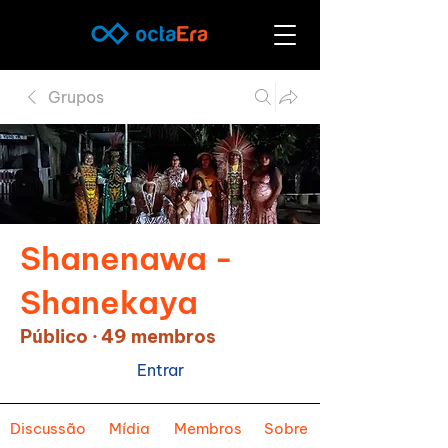
Grupos
Shanenawa -
Shanekaya
Público
·
49 membros
Entrar
Discussão
Mídia
Membros
Sobre