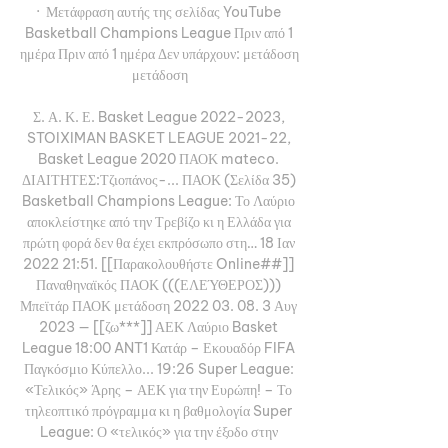
·  Μετάφραση αυτής της σελίδας YouTube 
Basketball Champions League Πριν από 1 
ημέρα Πριν από 1 ημέρα Δεν υπάρχουν: μετάδοση 
μετάδοση

Σ. Α. Κ. Ε. Basket League 2022-2023, 
STOIXIMAN BASKET LEAGUE 2021-22, 
Basket League 2020 ΠΑΟΚ mateco. 
ΔΙΑΙΤΗΤΕΣ:Τζιοπάνος-... ΠΑΟΚ (Σελίδα 35) 
Basketball Champions League: Το Λαύριο 
αποκλείστηκε από την Τρεβίζο κι η Ελλάδα για 
πρώτη φορά δεν θα έχει εκπρόσωπο στη… 18 Ιαν 
2022 21:51. [[Παρακολουθήστε Online##]] 
Παναθηναϊκός ΠΑΟΚ (((ΕΛΕΎΘΕΡΟΣ))) 
Μπεϊτάρ ΠΑΟΚ μετάδοση 2022 03. 08. 3 Αυγ 
2023 — [[ζω***]] ΑΕΚ Λαύριο Basket 
League 18:00 ANT1 Κατάρ – Εκουαδόρ FIFA 
Παγκόσμιο Κύπελλο... 19:26 Super League: 
«Τελικός» Άρης – ΑΕΚ για την Ευρώπη! – Το 
τηλεοπτικό πρόγραμμα κι η βαθμολογία Super 
League: Ο «τελικός» για την έξοδο στην 