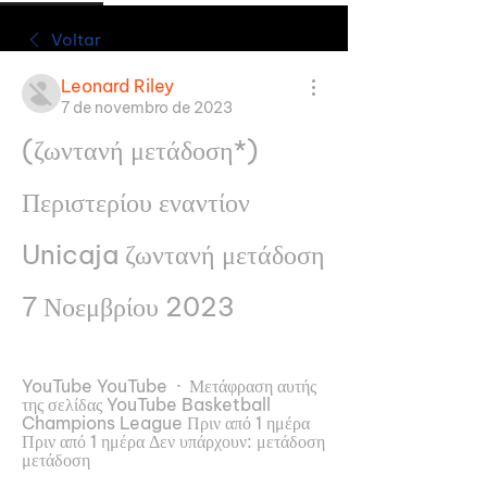
Voltar
Leonard Riley
7 de novembro de 2023
(ζωντανή μετάδοση*) 
Περιστερίου εναντίον 
Unicaja ζωντανή μετάδοση 
7 Νοεμβρίου 2023
YouTube YouTube  ·  Μετάφραση αυτής 
της σελίδας YouTube Basketball 
Champions League Πριν από 1 ημέρα 
Πριν από 1 ημέρα Δεν υπάρχουν: μετάδοση 
μετάδοση