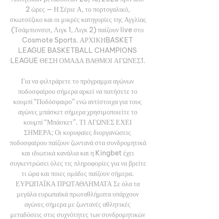
2 ώρες — Η Σέριε Α, το πορτογαλικό, 
σκωτσέζικο και οι μικρές κατηγορίες της Αγγλίας 
(Τσάμπιονσιπ, Λιγκ 1, Λιγκ 2) παίζουν live στο 
Cosmote Sports. ΑΡΧΙΚΗBASKET 
LEAGUE BASKETBALL CHAMPIONS 
LEAGUE ΘΕΣΗ ΟΜΑΔΑ ΒΑΘΜΟΙ ΑΓΩΝΕΣ1. 

Για να φιλτράρετε το πρόγραμμα αγώνων 
ποδοσφαίρου σήμερα αρκεί να πατήσετε το 
κουμπί “Ποδόσφαιρο” ενώ αντίστοιχα για τους 
αγώνες μπάσκετ σήμερα χρησιμοποιείτε το 
κουμπί “Μπάσκετ”. ΤΙ ΑΓΩΝΕΣ ΕΧΕΙ 
ΣΗΜΕΡΑ; Οι κορυφαίες διοργανώσεις 
ποδοσφαίρου παίζουν ζωντανά στα συνδρομητικά 
και ιδιωτικά κανάλια και η Kingbet έχει 
συγκεντρώσει όλες τις πληροφορίες για να βρείτε 
τι ώρα και ποιες ομάδες παίζουν σήμερα. 
ΕΥΡΩΠΑΪΚΑ ΠΡΩΤΑΘΛΗΜΑΤΑ Σε όλα τα 
μεγάλα ευρωπαϊκά πρωταθλήματα υπάρχουν 
αγώνες σήμερα με ζωντανές αθλητικές 
μεταδόσεις στις συχνότητες των συνδρομητικών 