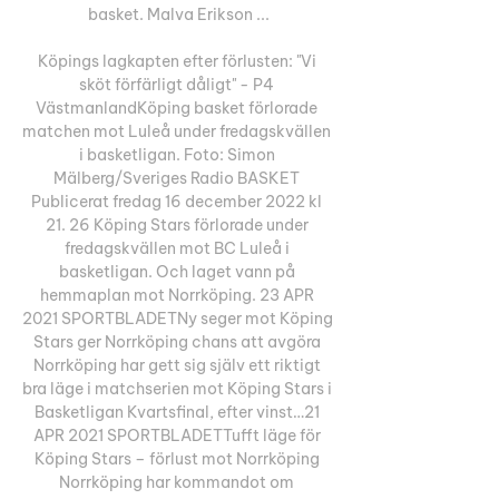
basket. Malva Erikson ...

Köpings lagkapten efter förlusten: "Vi 
sköt förfärligt dåligt" - P4 
VästmanlandKöping basket förlorade 
matchen mot Luleå under fredagskvällen 
i basketligan. Foto: Simon 
Mälberg/Sveriges Radio BASKET 
Publicerat fredag 16 december 2022 kl 
21. 26 Köping Stars förlorade under 
fredagskvällen mot BC Luleå i 
basketligan. Och laget vann på 
hemmaplan mot Norrköping. 23 APR 
2021 SPORTBLADETNy seger mot Köping 
Stars ger Norrköping chans att avgöra 
Norrköping har gett sig själv ett riktigt 
bra läge i matchserien mot Köping Stars i 
Basketligan Kvartsfinal, efter vinst…21 
APR 2021 SPORTBLADETTufft läge för 
Köping Stars – förlust mot Norrköping 
Norrköping har kommandot om 