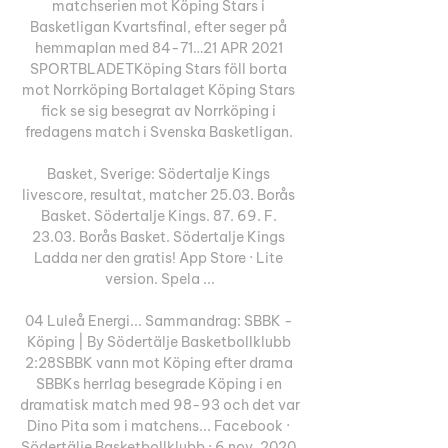
matchserien mot Köping Stars i 
Basketligan Kvartsfinal, efter seger på 
hemmaplan med 84-71…21 APR 2021 
SPORTBLADETKöping Stars föll borta 
mot Norrköping Bortalaget Köping Stars 
fick se sig besegrat av Norrköping i 
fredagens match i Svenska Basketligan. 

Basket, Sverige: Södertalje Kings 
livescore, resultat, matcher 25.03. Borås 
Basket. Södertalje Kings. 87. 69. F. 
23.03. Borås Basket. Södertalje Kings 
Ladda ner den gratis! App Store · Lite 
version. Spela ...

04 Luleå Energi... Sammandrag: SBBK - 
Köping | By Södertälje Basketbollklubb 
2:28SBBK vann mot Köping efter drama 
SBBKs herrlag besegrade Köping i en 
dramatisk match med 98-93 och det var 
Dino Pita som i matchens... Facebook · 
Södertälje Basketbollklubb · 6 nov. 2020 