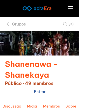
Grupos
Shanenawa -
Shanekaya
Público
·
49 membros
Entrar
Discussão
Mídia
Membros
Sobre