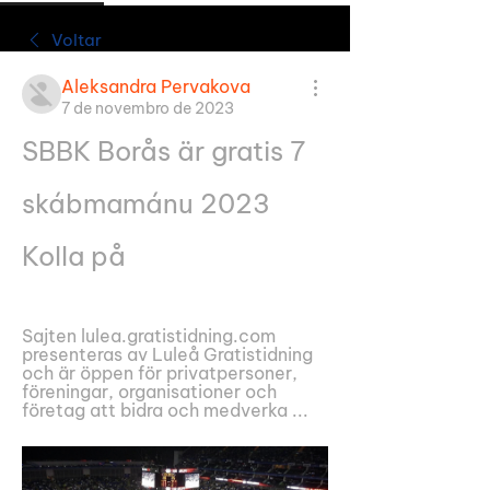
Voltar
Aleksandra Pervakova
7 de novembro de 2023
SBBK Borås är gratis 7 
skábmamánu 2023 
Kolla på
Sajten lulea.gratistidning.com 
presenteras av Luleå Gratistidning 
och är öppen för privatpersoner, 
föreningar, organisationer och 
företag att bidra och medverka ...