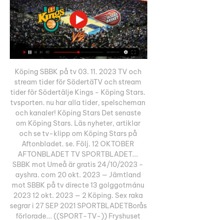
Köping SBBK på tv 03. 11. 2023 TV och 
stream tider för SödertäTV och stream 
tider för Södertälje Kings - Köping Stars. 
tvsporten. nu har alla tider, spelscheman 
och kanaler! Köping Stars Det senaste 
om Köping Stars. Läs nyheter, artiklar 
och se tv-klipp om Köping Stars på 
Aftonbladet. se. Följ. 12 OKTOBER 
AFTONBLADET TV SPORTBLADET... 
SBBK mot Umeå är gratis 24/10/2023 - 
ayshra. com 20 okt. 2023 — Jämtland 
mot SBBK på tv directe 13 golggotmánu 
2023 12 okt. 2023 — 2 Köping. Sex raka 
segrar i 27 SEP 2021 SPORTBLADETBorås 
förlorade... ((SPORT-TV-)) Fryshuset 