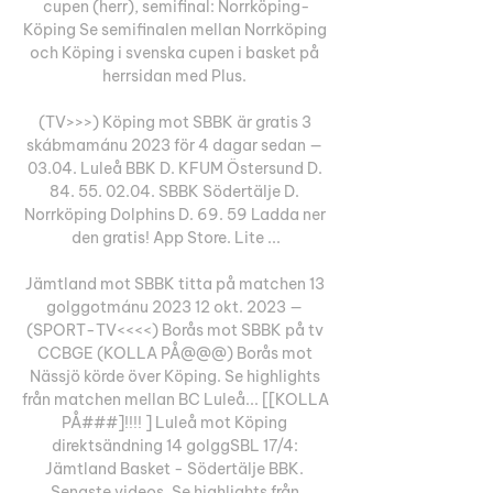
cupen (herr), semifinal: Norrköping-
Köping Se semifinalen mellan Norrköping 
och Köping i svenska cupen i basket på 
herrsidan med Plus. 

(TV>>>) Köping mot SBBK är gratis 3 
skábmamánu 2023 för 4 dagar sedan — 
03.04. Luleå BBK D. KFUM Östersund D. 
84. 55. 02.04. SBBK Södertälje D. 
Norrköping Dolphins D. 69. 59 Ladda ner 
den gratis! App Store. Lite ...

Jämtland mot SBBK titta på matchen 13 
golggotmánu 2023 12 okt. 2023 — 
(SPORT-TV<<<<) Borås mot SBBK på tv 
CCBGE (KOLLA PÅ@@@) Borås mot 
Nässjö körde över Köping. Se highlights 
från matchen mellan BC Luleå... [[KOLLA 
PÅ###]!!!! ] Luleå mot Köping 
direktsändning 14 golggSBL 17/4: 
Jämtland Basket - Södertälje BBK. 
Senaste videos. Se highlights från 