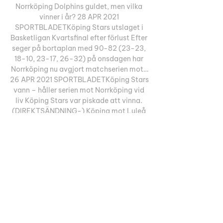
Norrköping Dolphins guldet, men vilka 
vinner i år? 28 APR 2021 
SPORTBLADETKöping Stars utslaget i 
Basketligan Kvartsfinal efter förlust Efter 
seger på bortaplan med 90-82 (23-23, 
18-10, 23-17, 26-32) på onsdagen har 
Norrköping nu avgjort matchserien mot…
26 APR 2021 SPORTBLADETKöping Stars 
vann – håller serien mot Norrköping vid 
liv Köping Stars var piskade att vinna. 
(DIREKTSÄNDNING-) Köping mot Luleå 
är gratis 16 Matchstart 16:04. 

SBL-mötet Köping Stars mot Fryshuset 
går under namnet ”Bissen Brainwalk-
matchen”, ett evenemang som givetvis 
är till förmån för forskningen om... Köping 
StarsDet senaste om Köping Stars. 12 
OKTOBER AFTONBLADET TV 
SPORTBLADETNorrköping Dolphins–
Köping Stars (svenska cupen, herrar) Se 