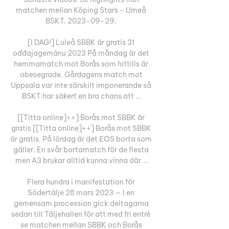
matchen mellan Köping Stars - Umeå 
BSKT. 2023-09-29. 

[I DAG!] Luleå SBBK är gratis 31 
ođđajagemánu 2023 På måndag är det 
hemmamatch mot Borås som hittills är 
obesegrade. Gårdagens match mot 
Uppsala var inte särskilt imponerande så 
BSKT har säkert en bra chans att ...

[[Titta online]++] Borås mot SBBK är 
gratis [[Titta online]++] Borås mot SBBK 
är gratis. På lördag är det EOS borta som 
gäller. En svår bortamatch för de flesta 
men A3 brukar alltid kunna vinna där ...

Flera hundra i manifestation för 
Södertälje 28 mars 2023 — I en 
gemensam procession gick deltagarna 
sedan till Täljehallen för att med fri entré 
se matchen mellan SBBK och Borås 