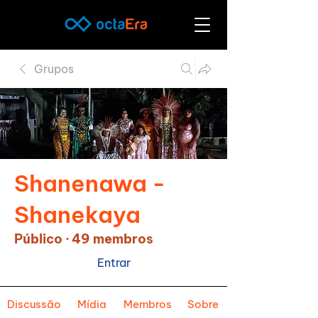
Grupos
Shanenawa -
Shanekaya
Público
·
49 membros
Entrar
Discussão
Mídia
Membros
Sobre