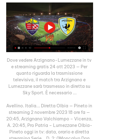
Dove vedere Arzignano-Lumezzane in tv 
e streaming gratis 24 ott 2023 — Per 
quanto riguarda la trasmissione 
televisiva, il match tra Arzignano e 
Lumezzane sarà trasmesso in diretta su 
Sky Sport. È necessario ...

Avellino. Italia... Diretta Olbia — Pineto in 
streaming 2 novembre 2023 18 ore fa — 
20:45, Arzignano Valchiampo – Vicenza, 
A. 20:45, Pro Patria – Lumezzane Olbia-
Pineto oggi in tv: data, orario e diretta 
streaming Serie... D. 2: 0Moncalvo Don 