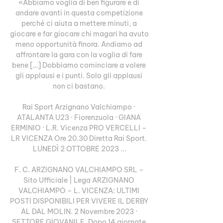
«Abbiamo voglia di ben figurare e di 
andare avanti in questa competizione 
perché ci aiuta a mettere minuti, a 
giocare e far giocare chi magari ha avuto 
meno opportunità finora. Andiamo ad 
affrontare la gara con la voglia di fare 
bene […] Dobbiamo cominciare a volere 
gli applausi e i punti. Solo gli applausi 
non ci bastano. 

Rai Sport Arzignano Valchiampo · 
ATALANTA U23 · Fiorenzuola · GIANA 
ERMINIO · L.R. Vicenza PRO VERCELLI – 
LR VICENZA Ore 20.30 Diretta Rai Sport. 
LUNEDÌ 2 OTTOBRE 2023 ...

F. C. ARZIGNANO VALCHIAMPO SRL – 
Sito Ufficiale | Lega ARZIGNANO 
VALCHIAMPO – L. VICENZA: ULTIMI 
POSTI DISPONIBILI PER VIVERE IL DERBY 
AL DAL MOLIN. 2 Novembre 2023 · 
SETTORE GIOVANILE. Dopo 14 giornate 