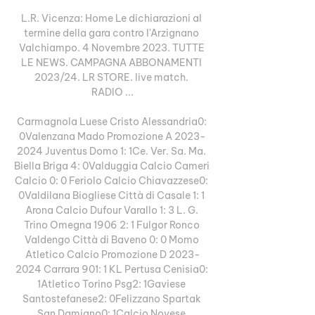
L.R. Vicenza: Home Le dichiarazioni al 
termine della gara contro l'Arzignano 
Valchiampo. 4 Novembre 2023. TUTTE 
LE NEWS. CAMPAGNA ABBONAMENTI 
2023/24. LR STORE. live match. 
RADIO ...

Carmagnola Luese Cristo Alessandria0: 
0Valenzana Mado Promozione A 2023-
2024 Juventus Domo 1: 1Ce. Ver. Sa. Ma. 
Biella Briga 4: 0Valduggia Calcio Cameri 
Calcio 0: 0 Feriolo Calcio Chiavazzese0: 
0Valdilana Biogliese Città di Casale 1: 1 
Arona Calcio Dufour Varallo 1: 3 L. G. 
Trino Omegna 1906 2: 1 Fulgor Ronco 
Valdengo Città di Baveno 0: 0 Momo 
Atletico Calcio Promozione D 2023-
2024 Carrara 901: 1 KL Pertusa Cenisia0: 
1Atletico Torino Psg2: 1Gaviese 
Santostefanese2: 0Felizzano Spartak 
San Damiano0: 1Calcio Novese 