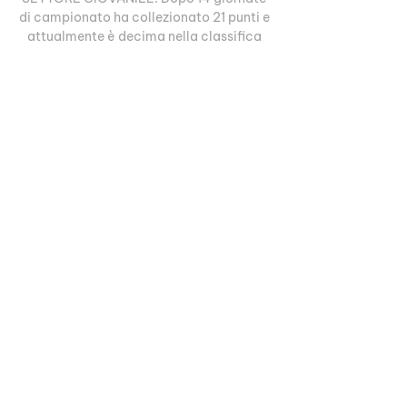
di campionato ha collezionato 21 punti e 
attualmente è decima nella classifica 
del Girone A. Il Vicenza, invece, è in 
settima posizione a +2 proprio 
dall’Arzignano. Queste le probabili scelte 
dei due allenatori: Arzignano: Saio; 
Cariolato, Piana, Molnar, Gemignani, 
Barba, Nchama, Antoniazzi, Lunghi, 
Tremolada, Parigi. Dove vedere 
Arzignano Valchiampo - Vicenza: data, 
orario 28 nov 2022 — streaming. Dove 
vedere Arzignano Valchiampo – Vicenza: 
data, orario e precedenti. Il derby tra 
Arzignano Valchiampo e Vicenza si 
disputerà... L. Vicenza - Arzignano 
Valchiampo - Serie C Girone A L. Vicenza 
- Arzignano Valchiampo - Serie C Girone 
A 2023 - 2024 - Live Diretta Tabellino 
Streaming 10/03/2024 - I AM CALCIO 
AVELLINO. 
