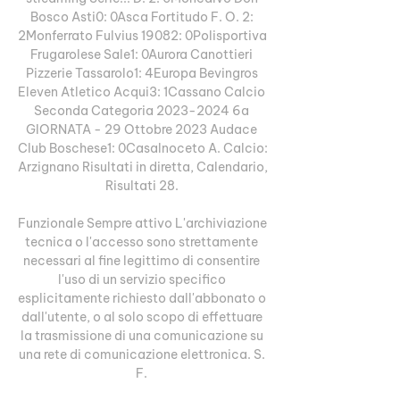
Bosco Asti0: 0Asca Fortitudo F. O. 2: 
2Monferrato Fulvius 19082: 0Polisportiva 
Frugarolese Sale1: 0Aurora Canottieri 
Pizzerie Tassarolo1: 4Europa Bevingros 
Eleven Atletico Acqui3: 1Cassano Calcio 
Seconda Categoria 2023-2024 6a 
GIORNATA - 29 Ottobre 2023 Audace 
Club Boschese1: 0Casalnoceto A. Calcio: 
Arzignano Risultati in diretta, Calendario, 
Risultati 28. 

Funzionale Sempre attivo L'archiviazione 
tecnica o l'accesso sono strettamente 
necessari al fine legittimo di consentire 
l'uso di un servizio specifico 
esplicitamente richiesto dall'abbonato o 
dall'utente, o al solo scopo di effettuare 
la trasmissione di una comunicazione su 
una rete di comunicazione elettronica. S. 
F. 
