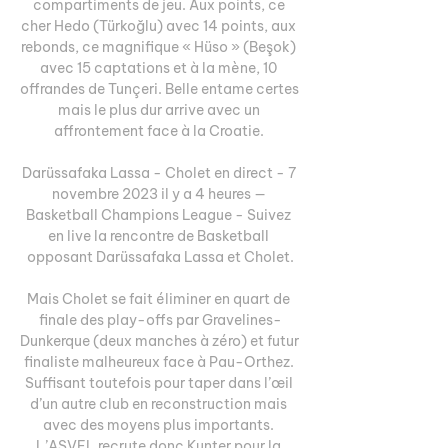
compartiments de jeu. Aux points, ce 
cher Hedo (Türkoğlu) avec 14 points, aux 
rebonds, ce magnifique « Hüso » (Beşok) 
avec 15 captations et à la mène, 10 
offrandes de Tunçeri. Belle entame certes 
mais le plus dur arrive avec un 
affrontement face à la Croatie. 

Darüssafaka Lassa - Cholet en direct - 7 
novembre 2023 il y a 4 heures — 
Basketball Champions League - Suivez 
en live la rencontre de Basketball 
opposant Darüssafaka Lassa et Cholet.

Mais Cholet se fait éliminer en quart de 
finale des play-offs par Gravelines-
Dunkerque (deux manches à zéro) et futur 
finaliste malheureux face à Pau-Orthez. 
Suffisant toutefois pour taper dans l’œil 
d’un autre club en reconstruction mais 
avec des moyens plus importants. 
L’ASVEL recrute donc Kunter pour la 