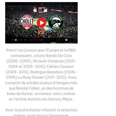
Parmi ces joueurs que l’Europe et la NBA 
connaissent, citons Nando De Colo 
(2006-2009), Mickaël Gelabale (2001-
2004 et 2009-2010), Fabien Causeur 
(2009-2012), Rodrigue Beaubois (2006-
2009) ou Rudy Gobert (2011-2013). Sans 
compter de solides joueurs étrangers tels 
que Randal Falker, un des hommes de 
base de Kunter, le meneur John Linehan 
et l’arrière dominicain Sammy Mejía. 

Avec la patte Kunter infusant la sélection 
turque: jouer dur sur l’homme en 