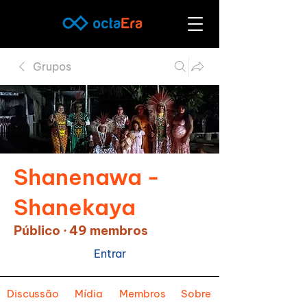
Grupos
Shanenawa -
Shanekaya
Público
·
49 membros
Entrar
Discussão
Mídia
Membros
Sobre