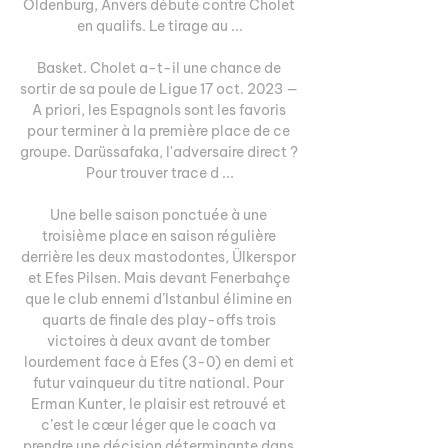
Oldenburg, Anvers débute contre Cholet 
en qualifs. Le tirage au ...

Basket. Cholet a-t-il une chance de 
sortir de sa poule de Ligue 17 oct. 2023 — 
A priori, les Espagnols sont les favoris 
pour terminer à la première place de ce 
groupe. Darüssafaka, l'adversaire direct ? 
Pour trouver trace d ...

Une belle saison ponctuée à une 
troisième place en saison régulière 
derrière les deux mastodontes, Ülkerspor 
et Efes Pilsen. Mais devant Fenerbahçe 
que le club ennemi d’Istanbul élimine en 
quarts de finale des play-offs trois 
victoires à deux avant de tomber 
lourdement face à Efes (3-0) en demi et 
futur vainqueur du titre national. Pour 
Erman Kunter, le plaisir est retrouvé et 
c’est le cœur léger que le coach va 
prendre une décision déterminante dans 