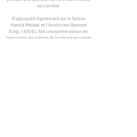
sa carrière. 

S’appuyant également sur le Suisse 
Harold Mrazek et l’Américain Bernard 
King, l’ASVEL fait une bonne saison en 
terminant deuxième de la phase régulière 
et seulement éliminée en demi-finale des 
play-offs par Strasbourg, futur champion 
de France. Hélas, cette saison 
prometteuse en reste là puisque Kunter 
quitte le club, le courant ne passait plus 
avec sa direction. Après donc deux 
saisons en France où il commence à faire 
du bon travail et une saison « off », 
Erman Kunter revient au bercail 
choletais. Un club plus familial avec 
moins de pression dans lequel le maître 
d’arme turc peut travailler avec sérénité. 
Saison 2006/2007, Kunter est de 
nouveau à la tête de l’équipe première et 
durant six saisons, le club choletais va 