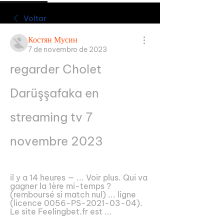
Voltar
Костян Мусин
7 de novembro de 2023
regarder Cholet 
Darüşşafaka en 
streaming tv 7 
novembre 2023
il y a 14 heures — ... Voir plus. Qui va 
gagner la 1ère mi-temps ? 
(remboursé si match nul) ... ligne 
(licence 0056-PS-2021-03-04). 
Le site Feelingbet.fr est ...