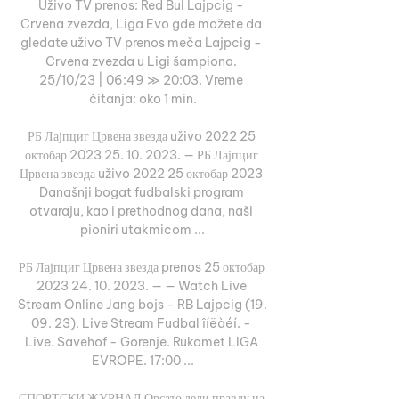
Uživo TV prenos: Red Bul Lajpcig - 
Crvena zvezda, Liga Evo gde možete da 
gledate uživo TV prenos meča Lajpcig - 
Crvena zvezda u Ligi šampiona. 
25/10/23 | 06:49 ≫ 20:03. Vreme 
čitanja: oko 1 min.

РБ Лајпциг Црвена звезда uživo 2022 25 
октобар 2023 25. 10. 2023. — РБ Лајпциг 
Црвена звезда uživo 2022 25 октобар 2023 
Današnji bogat fudbalski program 
otvaraju, kao i prethodnog dana, naši 
pioniri utakmicom ...

РБ Лајпциг Црвена звезда prenos 25 октобар 
2023 24. 10. 2023. — — Watch Live 
Stream Online Jang bojs - RB Lajpcig (19. 
09. 23). Live Stream Fudbal îíëàéí. - 
Live. Savehof - Gorenje. Rukomet LIGA 
EVROPE. 17:00 ...

СПОРТСКИ ЖУРНАЛ Орсато дели правду на 