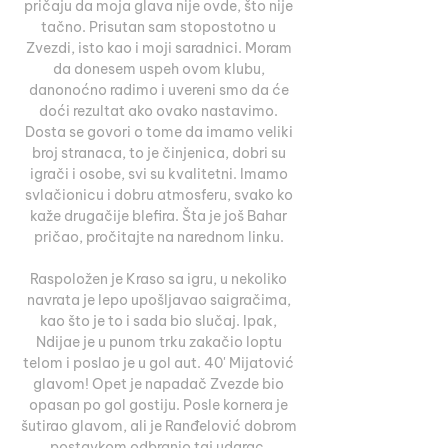
pričaju da moja glava nije ovde, što nije 
tačno. Prisutan sam stopostotno u 
Zvezdi, isto kao i moji saradnici. Moram 
da donesem uspeh ovom klubu, 
danonoćno radimo i uvereni smo da će 
doći rezultat ako ovako nastavimo. 
Dosta se govori o tome da imamo veliki 
broj stranaca, to je činjenica, dobri su 
igrači i osobe, svi su kvalitetni. Imamo 
svlačionicu i dobru atmosferu, svako ko 
kaže drugačije blefira. Šta je još Bahar 
pričao, pročitajte na narednom linku. 

Raspoložen je Kraso sa igru, u nekoliko 
navrata je lepo upošljavao saigračima, 
kao što je to i sada bio slučaj. Ipak, 
Ndijae je u punom trku zakačio loptu 
telom i poslao je u gol aut. 40' Mijatović 
glavom! Opet je napadač Zvezde bio 
opasan po gol gostiju. Posle kornera je 
šutirao glavom, ali je Ranđelović dobrom 
postavkom odbranio taj udarac. 
