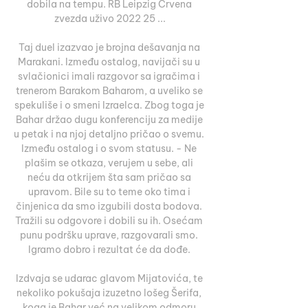
dobila na tempu. RB Leipzig Crvena 
zvezda uživo 2022 25 ...

Taj duel izazvao je brojna dešavanja na 
Marakani. Između ostalog, navijači su u 
svlačionici imali razgovor sa igračima i 
trenerom Barakom Baharom, a uveliko se 
spekuliše i o smeni Izraelca. Zbog toga je 
Bahar držao dugu konferenciju za medije 
u petak i na njoj detaljno pričao o svemu. 
Između ostalog i o svom statusu. - Ne 
plašim se otkaza, verujem u sebe, ali 
neću da otkrijem šta sam pričao sa 
upravom. Bile su to teme oko tima i 
činjenica da smo izgubili dosta bodova. 
Tražili su odgovore i dobili su ih. Osećam 
punu podršku uprave, razgovarali smo. 
Igramo dobro i rezultat će da dođe. 

Izdvaja se udarac glavom Mijatovića, te 
nekoliko pokušaja izuzetno lošeg Šerifa, 
koga je Bahar već na velikom odmoru 