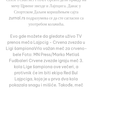
мечу Црвене звезде и Лајпцига. Данас у 
Спортском Даљим коришћењем сајта 
zurnal.rs подразумева се да сте сагласни са 
употребом колачића.

Evo gde možete da gledate uživo TV 
prenos meča Lajpcig - Crvena zvezda u 
Ligi šampionaVrlo važan meč za crveno-
bele Foto: MN Press/Marko Metlaš 
Fudbaleri Crvene zvezde igraju meč 3. 
kola Lige šampiona ove večeri, a 
protivnik će im biti ekipa Red Bul 
Lajpciga, koja je u prva dva kola 
pokazala snagu i mišiće. Takođe, meč 
možete pratiti i ovde. Nemački tim 
odlično stoji i u Bundesligi, tako da 
crveno-beli neće imati nimalo lak posao. 
Ipak, Barak Bahar je na konferenciji 
istakao da veruje u svoje igrače i da će ih 
imati na raspolaganju za duel. 
