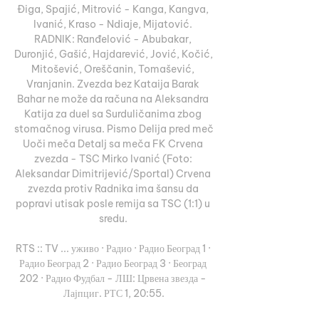
Điga, Spajić, Mitrović - Kanga, Kangva, 
Ivanić, Kraso - Ndiaje, Mijatović. 
RADNIK: Ranđelović - Abubakar, 
Duronjić, Gašić, Hajdarević, Jović, Kočić, 
Mitošević, Oreščanin, Tomašević, 
Vranjanin. Zvezda bez Kataija Barak 
Bahar ne može da računa na Aleksandra 
Katija za duel sa Surduličanima zbog 
stomačnog virusa. Pismo Delija pred meč 
Uoči meča Detalj sa meča FK Crvena 
zvezda - TSC Mirko Ivanić (Foto: 
Aleksandar Dimitrijević/Sportal) Crvena 
zvezda protiv Radnika ima šansu da 
popravi utisak posle remija sa TSC (1:1) u 
sredu. 

RTS :: TV ... уживо · Радио · Радио Београд 1 · 
Радио Београд 2 · Радио Београд 3 · Београд 
202 · Радио Фудбал - ЛШ: Црвена звезда - 
Лајпциг. РТС 1, 20:55.
