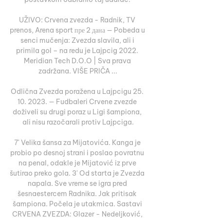
UŽIVO: Crvena zvezda - Radnik, TV 
prenos, Arena sport пре 2 дана — Pobeda u 
senci mučenja: Zvezda slavila, ali i 
primila gol – na redu je Lajpcig 2022. 
Meridian Tech D.O.O | Sva prava 
zadržana. VIŠE PRIČA ...

Odlična Zvezda poražena u Lajpcigu 25. 
10. 2023. — Fudbaleri Crvene zvezde 
doživeli su drugi poraz u Ligi šampiona, 
ali nisu razočarali protiv Lajpciga.

7' Velika šansa za Mijatovića. Kanga je 
probio po desnoj strani i poslao povratnu 
na penal, odakle je Mijatović iz prve 
šutirao preko gola. 3' Od starta je Zvezda 
napala. Sve vreme se igra pred 
šesnaestercem Radnika. Jak pritisak 
šampiona. Počela je utakmica. Sastavi 
CRVENA ZVEZDA: Glazer - Nedeljković, 