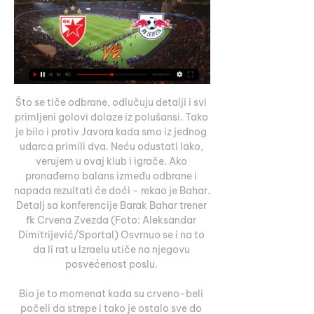
Što se tiče odbrane, odlučuju detalji i svi 
primljeni golovi dolaze iz polušansi. Tako 
je bilo i protiv Javora kada smo iz jednog 
udarca primili dva. Neću odustati lako, 
verujem u ovaj klub i igrače. Ako 
pronađemo balans između odbrane i 
napada rezultati će doći - rekao je Bahar. 
Detalj sa konferencije Barak Bahar trener 
fk Crvena Zvezda (Foto: Aleksandar 
Dimitrijević/Sportal) Osvrnuo se i na to 
da li rat u Izraelu utiče na njegovu 
posvećenost poslu. 

Bio je to momenat kada su crveno-beli 
počeli da strepe i tako je ostalo sve do 