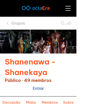
Grupos
Shanenawa -
Shanekaya
Público
·
49 membros
Entrar
Discussão
Mídia
Membros
Sobre