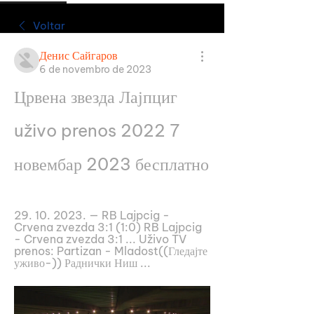
Voltar
Денис Сайгаров
6 de novembro de 2023
Црвена звезда Лајпциг 
uživo prenos 2022 7 
новембар 2023 бесплатно
29. 10. 2023. — RB Lajpcig - 
Crvena zvezda 3:1 (1:0) RB Lajpcig 
- Crvena zvezda 3:1 ... Uživo TV 
prenos: Partizan - Mladost((Гледајте 
уживо-)) Раднички Ниш ...