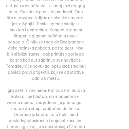
ostavio u svlačionici. U ranoj fazi drugog 
dela, Zvezda je povisila prednost. Ono 
što nije uspeo Ndijae u nekoliko navrata, 
jeste Spajić. Posle uigrane akcije iz 
prekida i centaršuta Kangve, stameni 
štoper je glavom odlično trznuo i 
pogodio. Činilo se tada da Beograđane 
čeka rutinska pobeda, pošto gosti nisu 
bili ni blizu šanse. Ipak primljen gol je po 
ko zna koji put zabrinuo sve navijače. 
Tomašević je povukao loptu kroz sredinu i 
poslao pravi projektil, koji se od stative 
odbio u mrežu. 

Igra definitivno neće. Ponovo tim Baraka 
Bahara nije blistao, na momente se i 
veoma mučio. Još jednom je primio gol i 
morao da strepi praktično do finiša. 
Odbrana je kapitulirala čak i pred 
poslednjeplasiranim i najneefikasnijim 
timom lige, koji je u dosadašnja 12 meča 