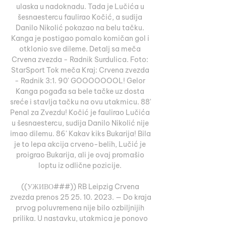
ulaska u nadoknadu. Tada je Lučića u 
šesnaestercu faulirao Kočić, a sudija 
Danilo Nikolić pokazao na belu tačku. 
Kanga je postigao pomalo komičan gol i 
otklonio sve dileme. Detalj sa meča 
Crvena zvezda - Radnik Surdulica. Foto: 
StarSport Tok meča Kraj: Crvena zvezda 
- Radnik 3:1. 90' GOOOOOOOL! Gelor 
Kanga pogađa sa bele tačke uz dosta 
sreće i stavlja tačku na ovu utakmicu. 88' 
Penal za Zvezdu! Kočić je faulirao Lučića 
u šesnaestercu, sudija Danilo Nikolić nije 
imao dilemu. 86' Kakav kiks Bukarija! Bila 
je to lepa akcija crveno-belih, Lučić je 
proigrao Bukarija, ali je ovaj promašio 
loptu iz odlične pozicije. 

((УЖИВО###)) RB Leipzig Crvena 
zvezda prenos 25 25. 10. 2023. — Do kraja 
prvog poluvremena nije bilo ozbiljnijih 
prilika. U nastavku, utakmica je ponovo 