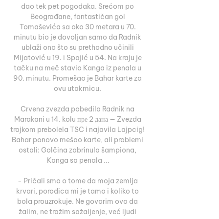
dao tek pet pogodaka. Srećom po 
Beograđane, fantastičan gol 
Tomaševića sa oko 30 metara u 70. 
minutu bio je dovoljan samo da Radnik 
ublaži ono što su prethodno učinili 
Mijatović u 19. i Spajić u 54. Na kraju je 
tačku na meč stavio Kanga iz penala u 
90. minutu. Promešao je Bahar karte za 
ovu utakmicu. 

Crvena zvezda pobedila Radnik na 
Marakani u 14. kolu пре 2 дана — Zvezda 
trojkom prebolela TSC i najavila Lajpcig! 
Bahar ponovo mešao karte, ali problemi 
ostali: Golčina zabrinula šampiona, 
Kanga sa penala ...

- Pričali smo o tome da moja zemlja 
krvari, porodica mi je tamo i koliko to 
bola prouzrokuje. Ne govorim ovo da 
žalim, ne tražim sažaljenje, već ljudi 