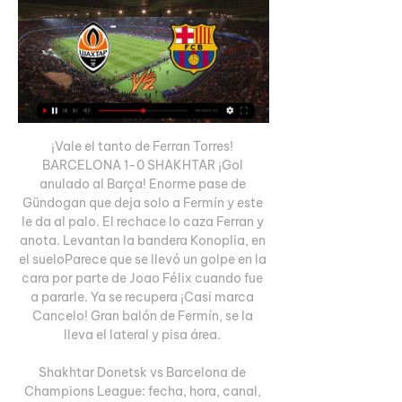
¡Vale el tanto de Ferran Torres! 
BARCELONA 1-0 SHAKHTAR ¡Gol 
anulado al Barça! Enorme pase de 
Gündogan que deja solo a Fermín y este 
le da al palo. El rechace lo caza Ferran y 
anota. Levantan la bandera Konoplia, en 
el sueloParece que se llevó un golpe en la 
cara por parte de Joao Félix cuando fue 
a pararle. Ya se recupera ¡Casi marca 
Cancelo! Gran balón de Fermín, se la 
lleva el lateral y pisa área. 

Shakhtar Donetsk vs Barcelona de 
Champions League: fecha, hora, canal, 