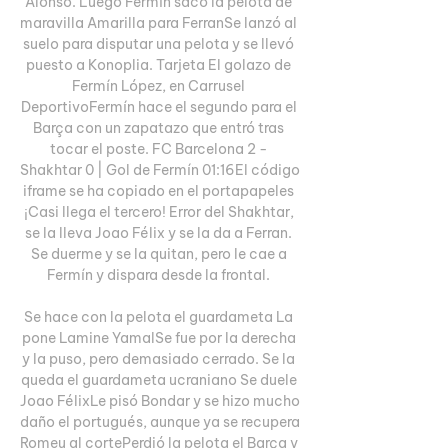
Alonso. Luego Fermín sacó la pelota de 
maravilla Amarilla para FerranSe lanzó al 
suelo para disputar una pelota y se llevó 
puesto a Konoplia. Tarjeta El golazo de 
Fermín López, en Carrusel 
DeportivoFermín hace el segundo para el 
Barça con un zapatazo que entró tras 
tocar el poste. FC Barcelona 2 - 
Shakhtar 0 | Gol de Fermín 01:16El código 
iframe se ha copiado en el portapapeles 
¡Casi llega el tercero! Error del Shakhtar, 
se la lleva Joao Félix y se la da a Ferran. 
Se duerme y se la quitan, pero le cae a 
Fermín y dispara desde la frontal. 

Se hace con la pelota el guardameta La 
pone Lamine YamalSe fue por la derecha 
y la puso, pero demasiado cerrado. Se la 
queda el guardameta ucraniano Se duele 
Joao FélixLe pisó Bondar y se hizo mucho 
daño el portugués, aunque ya se recupera 
Romeu al cortePerdió la pelota el Barça y 