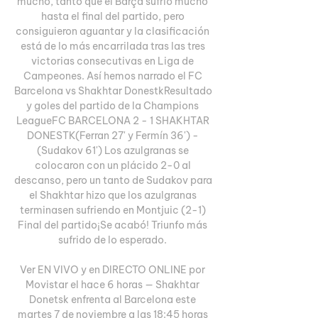
mucho, tanto que el Barça sufrió mucho 
hasta el final del partido, pero 
consiguieron aguantar y la clasificación 
está de lo más encarrilada tras las tres 
victorias consecutivas en Liga de 
Campeones. Así hemos narrado el FC 
Barcelona vs Shakhtar DonestkResultado 
y goles del partido de la Champions 
LeagueFC BARCELONA 2 - 1 SHAKHTAR 
DONESTK(Ferran 27' y Fermín 36') - 
(Sudakov 61') Los azulgranas se 
colocaron con un plácido 2-0 al 
descanso, pero un tanto de Sudakov para 
el Shakhtar hizo que los azulgranas 
terminasen sufriendo en Montjuic (2-1) 
Final del partido¡Se acabó! Triunfo más 
sufrido de lo esperado. 

Ver EN VIVO y en DIRECTO ONLINE por 
Movistar el hace 6 horas — Shakhtar 
Donetsk enfrenta al Barcelona este 
martes 7 de noviembre a las 18:45 horas 