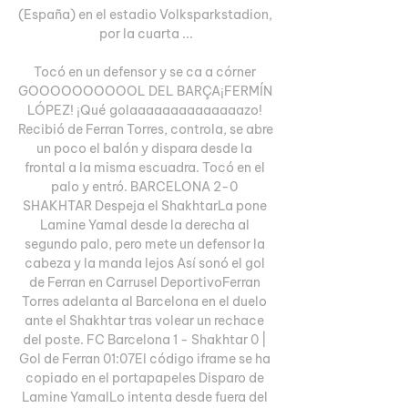
(España) en el estadio Volksparkstadion, 
por la cuarta ...

Tocó en un defensor y se ca a córner 
GOOOOOOOOOOL DEL BARÇA¡FERMÍN 
LÓPEZ! ¡Qué golaaaaaaaaaaaaaazo! 
Recibió de Ferran Torres, controla, se abre 
un poco el balón y dispara desde la 
frontal a la misma escuadra. Tocó en el 
palo y entró. BARCELONA 2-0 
SHAKHTAR Despeja el ShakhtarLa pone 
Lamine Yamal desde la derecha al 
segundo palo, pero mete un defensor la 
cabeza y la manda lejos Así sonó el gol 
de Ferran en Carrusel DeportivoFerran 
Torres adelanta al Barcelona en el duelo 
ante el Shakhtar tras volear un rechace 
del poste. FC Barcelona 1 - Shakhtar 0 | 
Gol de Ferran 01:07El código iframe se ha 
copiado en el portapapeles Disparo de 
Lamine YamalLo intenta desde fuera del 