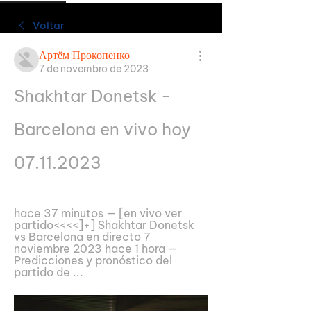
Voltar
Артём Прокопенко
7 de novembro de 2023
Shakhtar Donetsk - 
Barcelona en vivo hoy 
07.11.2023
hace 37 minutos — [en vivo ver 
partido<<<<]+] Shakhtar Donetsk 
vs Barcelona en directo 7 
noviembre 2023 hace 1 hora — 
Predicciones y pronóstico del 
partido de ...