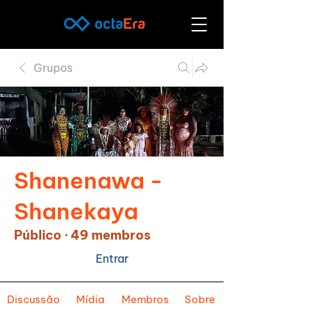
Grupos
Shanenawa -
Shanekaya
Público
·
49 membros
Entrar
Discussão
Mídia
Membros
Sobre