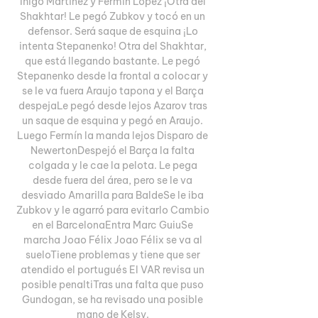
Iñigo Martínez y Fermín López ¡Otra del 
Shakhtar! Le pegó Zubkov y tocó en un 
defensor. Será saque de esquina ¡Lo 
intenta Stepanenko! Otra del Shakhtar, 
que está llegando bastante. Le pegó 
Stepanenko desde la frontal a colocar y 
se le va fuera Araujo tapona y el Barça 
despejaLe pegó desde lejos Azarov tras 
un saque de esquina y pegó en Araujo. 
Luego Fermín la manda lejos Disparo de 
NewertonDespejó el Barça la falta 
colgada y le cae la pelota. Le pega 
desde fuera del área, pero se le va 
desviado Amarilla para BaldeSe le iba 
Zubkov y le agarró para evitarlo Cambio 
en el BarcelonaEntra Marc GuiuSe 
marcha Joao Félix Joao Félix se va al 
sueloTiene problemas y tiene que ser 
atendido el portugués El VAR revisa un 
posible penaltiTras una falta que puso 
Gundogan, se ha revisado una posible 
mano de Kelsy. 
