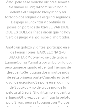
área, pero se le marcha arriba el remate 
Se anima el BarçaAhora se va hacia 
delante el conjunto blaugrana y ha 
forzado dos saques de esquina seguidos. 
Despeja el Shakhtar y continúa la 
posesión para los de Xavi EL VAR DICE 
QUE ES GOLLas líneas dicen que no hay 
fuera de juego y el gol sube al marcador. 

Anotó un golazo y, antes, participó en el 
de Ferran Torres. BARCELONA 2-0 
SHAKHTAR Matvienko se adelanta a 
LamineCorría Yamal a por un balón largo, 
pero aparece rápido el central Tiempo de 
descuentoSe jugarán dos minutos más 
de esta primera parte Cancelo evita el 
avance ucranianoSe pone en el camino 
de Sudakov y no deja que mande la 
pelota al área El Shakhtar no encuentra 
el huecoOtra vez querían filtrar la pelota 
para Sikan, pero se toparon con Marcos 