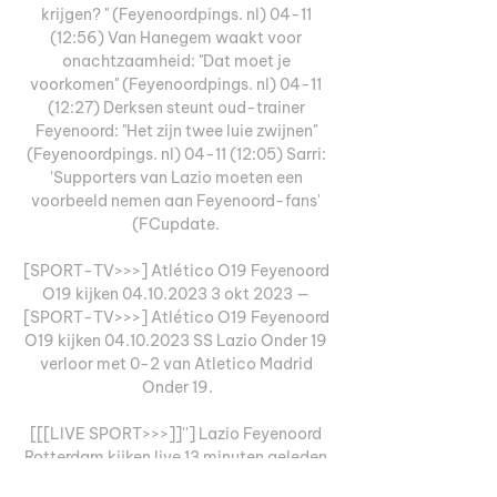
krijgen? " (Feyenoordpings. nl) 04-11 
(12:56) Van Hanegem waakt voor 
onachtzaamheid: "Dat moet je 
voorkomen" (Feyenoordpings. nl) 04-11 
(12:27) Derksen steunt oud-trainer 
Feyenoord: "Het zijn twee luie zwijnen" 
(Feyenoordpings. nl) 04-11 (12:05) Sarri: 
'Supporters van Lazio moeten een 
voorbeeld nemen aan Feyenoord-fans' 
(FCupdate. 

[SPORT-TV>>>] Atlético O19 Feyenoord 
O19 kijken 04.10.2023 3 okt 2023 — 
[SPORT-TV>>>] Atlético O19 Feyenoord 
O19 kijken 04.10.2023 SS Lazio Onder 19 
verloor met 0-2 van Atletico Madrid 
Onder 19.

[[[LIVE SPORT>>>]]''] Lazio Feyenoord 
Rotterdam kijken live 13 minuten geleden 
— [LIVE SPORT>>>]]''] Lazio Feyenoord 