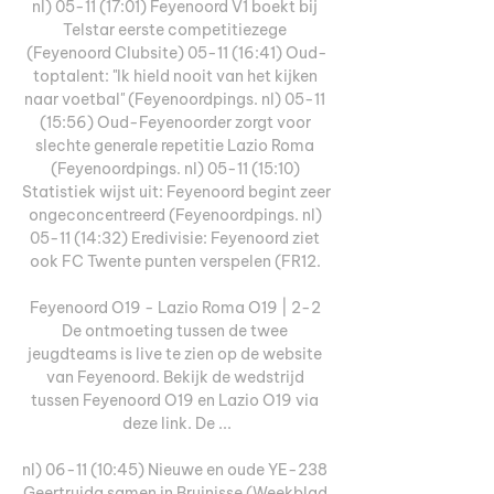
nl) 05-11 (17:01) Feyenoord V1 boekt bij 
Telstar eerste competitiezege 
(Feyenoord Clubsite) 05-11 (16:41) Oud-
toptalent: "Ik hield nooit van het kijken 
naar voetbal" (Feyenoordpings. nl) 05-11 
(15:56) Oud-Feyenoorder zorgt voor 
slechte generale repetitie Lazio Roma 
(Feyenoordpings. nl) 05-11 (15:10) 
Statistiek wijst uit: Feyenoord begint zeer 
ongeconcentreerd (Feyenoordpings. nl) 
05-11 (14:32) Eredivisie: Feyenoord ziet 
ook FC Twente punten verspelen (FR12. 

Feyenoord O19 - Lazio Roma O19 | 2-2 
De ontmoeting tussen de twee 
jeugdteams is live te zien op de website 
van Feyenoord. Bekijk de wedstrijd 
tussen Feyenoord O19 en Lazio O19 via 
deze link. De ...

nl) 06-11 (10:45) Nieuwe en oude YE-238 
Geertruida samen in Bruinisse (Weekblad 