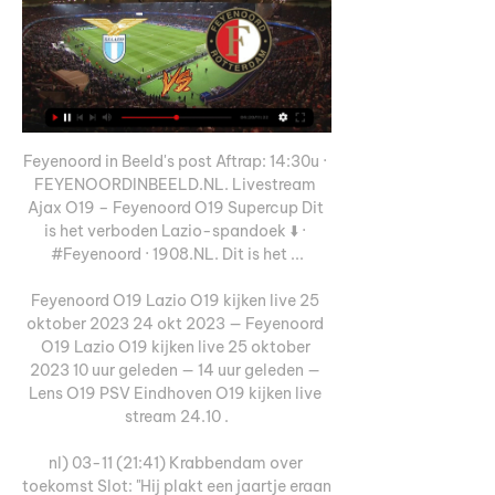
Feyenoord in Beeld's post Aftrap: 14:30u · 
FEYENOORDINBEELD.NL. Livestream 
Ajax O19 – Feyenoord O19 Supercup Dit 
is het verboden Lazio-spandoek ⬇️ · 
#Feyenoord · 1908.NL. Dit is het ...

Feyenoord O19 Lazio O19 kijken live 25 
oktober 2023 24 okt 2023 — Feyenoord 
O19 Lazio O19 kijken live 25 oktober 
2023 10 uur geleden — 14 uur geleden — 
Lens O19 PSV Eindhoven O19 kijken live 
stream 24.10 .

nl) 03-11 (21:41) Krabbendam over 
toekomst Slot: "Hij plakt een jaartje eraan 