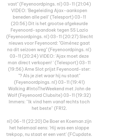
vast" (Feyenoordpings. nl) 03-11 (21:04) 
VIDEO: ’Begeleiding Ajax-aankopen 
beneden alle peil’ (Telesport) 03-11 
(20:56) Dit is het grootse afgekeurde 
Feyenoord-spandoek tegen SS Lazio 
(Feyenoordpings. nl) 03-11 (20:27) Slecht 
nieuws voor Feyenoord: "Giménez gaat 
na dit seizoen weg" (Feyenoordpings. nl) 
03-11 (20:24) VIDEO: 'Ajax moet deze 
man direct verkopen! ' (Telesport) 03-11 
(19:56) Arne Slot prijst Feyenoord-ster: 
"? Als je ziet waar hij nu staat" 
(Feyenoordpings. nl) 03-11 (19:41) 
Walking #IntoTheWeekend met John de 
Wolf (Feyenoord Clubsite) 03-11 (19:32) 
Immers: ''Ik vind hem vanaf rechts toch 
het beste'' (FR12. 

nl) 06-11 (22:20) De Boer en Koeman zijn 
het helemaal eens: 'Hij was een slappe 
trekpop, nu staat er een vent' (FCupdate. 