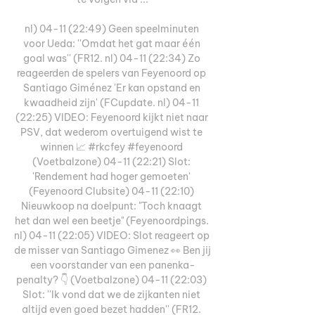
nl) 04-11 (22:49) Geen speelminuten 
voor Ueda: ''Omdat het gat maar één 
goal was'' (FR12. nl) 04-11 (22:34) Zo 
reageerden de spelers van Feyenoord op 
Santiago Giménez 'Er kan opstand en 
kwaadheid zijn' (FCupdate. nl) 04-11 
(22:25) VIDEO: Feyenoord kijkt niet naar 
PSV, dat wederom overtuigend wist te 
winnen 📈 #rkcfey #feyenoord 
(Voetbalzone) 04-11 (22:21) Slot: 
'Rendement had hoger gemoeten' 
(Feyenoord Clubsite) 04-11 (22:10) 
Nieuwkoop na doelpunt: "Toch knaagt 
het dan wel een beetje" (Feyenoordpings. 
nl) 04-11 (22:05) VIDEO: Slot reageert op 
de misser van Santiago Gimenez 👀 Ben jij 
een voorstander van een panenka-
penalty? 👇 (Voetbalzone) 04-11 (22:03) 
Slot: ''Ik vond dat we de zijkanten niet 
altijd even goed bezet hadden'' (FR12. 
