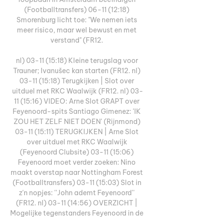
(Footballtransfers) 06-11 (12:18) 
Smorenburg licht toe: "We nemen iets 
meer risico, maar wel bewust en met 
verstand" (FR12. 

nl) 03-11 (15:18) Kleine terugslag voor 
Trauner; Ivanušec kan starten (FR12. nl) 
03-11 (15:18) Terugkijken | Slot over 
uitduel met RKC Waalwijk (FR12. nl) 03-
11 (15:16) VIDEO: Arne Slot GRAPT over 
Feyenoord-spits Santiago Gimenez: 'IK 
ZOU HET ZELF NIET DOEN' (Rijnmond) 
03-11 (15:11) TERUGKIJKEN | Arne Slot 
over uitduel met RKC Waalwijk 
(Feyenoord Clubsite) 03-11 (15:06) 
Feyenoord moet verder zoeken: Nino 
maakt overstap naar Nottingham Forest 
(Footballtransfers) 03-11 (15:03) Slot in 
z'n nopjes: ''John ademt Feyenoord'' 
(FR12. nl) 03-11 (14:56) OVERZICHT | 
Mogelijke tegenstanders Feyenoord in de 