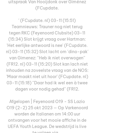
uitspraak Van Hooijdonk over Giménez 
(FCupdate. 

' (FCupdate. nl) 03-11 (15:51) 
Teamnieuws: Trauner nog niet terug 
tegen RKC (Feyenoord Clubsite) 03-11 
(15:34) Slot krijgt vraag over Hartman: 
'Het eerlijke antwoord is nee' (FCupdate. 
nl) 03-11 (15:32) Slot lacht om 'dino-pak' 
van Gimenez: ''Heb ik niet overwogen'' 
(FR12. nl) 03-11 (15:20) Slot kan lach niet 
inhouden na zoveelste vraag van de NOS: 
'Maar maakt niet uit hoor' (FCupdate. nl) 
03-11 (15:18) ''Daar had ik wel een à twee 
dagen voor nodig gehad'' (FR12. 

Afgelopen | Feyenoord O19 - SS Lazio 
O19 (2-2) 25 okt 2023 — Op Varkenoord 
worden de Italianen om 14:00 uur 
ontvangen voor het mooie affiche in de 
UEFA Youth League. De wedstrijd is live 
te volgen via ...
