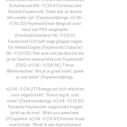
Schuttevaer)06-11 (10:41) Kramer ziet 
flexibel Feyenoord: "Denk dat ze daarin 
iets verder zijn" (Feyenoordpings. nl) 06-
11 (10:20) Feyenoord kan Bergvall voor 
neus van PSV wegkapen 
(Footballtransfers) 06-11 (10:11) 
Feyenoord O21 laat zege glippen tegen 
Go Ahead Eagles (Feyenoord Clubsite) 
06-11 (10:03) "Het was niet de reactie die 
je na Twente verwachtte van Feyenoord" 
(FR12. nl) 06-11 (09:56) Timon 
Wellenreuther: "Als je je goed voelt, speel 
je ook beter" (Feyenoordpings. 

nl) 04-11 (14:27) Stengs wil zich afsluiten 
voor negativiteit: "Soms zeg ik, laat 
maar" (Feyenoordpings. nl) 04-11 (13:51) 
Trouwste Feyenoord-supporters krijgen 
brief op de mat: 'Wish you were here' 
(FCupdate. nl) 04-11 (13:41) Kramer klaar 
met kritiek: "Moet ik een hartstilstand 