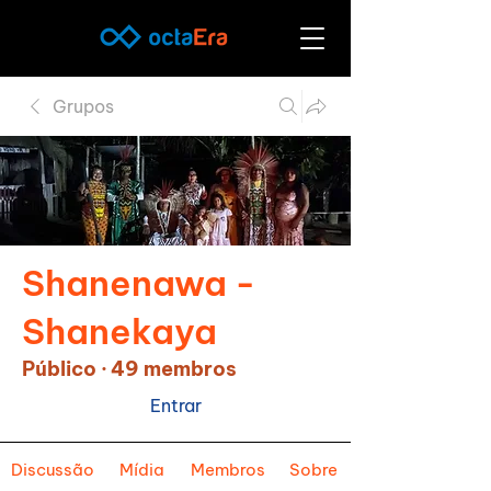
Grupos
Shanenawa -
Shanekaya
Público
·
49 membros
Entrar
Discussão
Mídia
Membros
Sobre