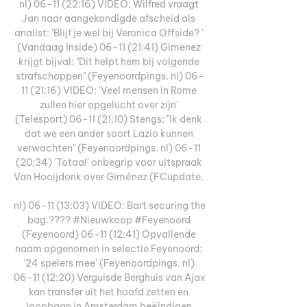
nl) 06-11 (22:16) VIDEO: Wilfred vraagt 
Jan naar aangekondigde afscheid als 
analist: 'Blijf je wel bij Veronica Offside? ' 
(Vandaag Inside) 06-11 (21:41) Gimenez 
krijgt bijval: "Dit helpt hem bij volgende 
strafschoppen" (Feyenoordpings. nl) 06-
11 (21:16) VIDEO: 'Veel mensen in Rome 
zullen hier opgelucht over zijn' 
(Telesport) 06-11 (21:10) Stengs: "Ik denk 
dat we een ander soort Lazio kunnen 
verwachten" (Feyenoordpings. nl) 06-11 
(20:34) 'Totaal' onbegrip voor uitspraak 
Van Hooijdonk over Giménez (FCupdate. 

nl) 06-11 (13:03) VIDEO: Bart securing the 
bag.???? #Nieuwkoop #Feyenoord 
(Feyenoord) 06-11 (12:41) Opvallende 
naam opgenomen in selectie Feyenoord: 
'24 spelers mee' (Feyenoordpings. nl) 
06-11 (12:20) Verguisde Berghuis van Ajax 
kan transfer uit het hoofd zetten en 
loopbaan in Amsterdam beëindigen 