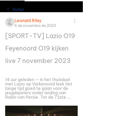
Voltar
Leonard Riley
6 de novembro de 2023
[SPORT-TV] Lazio O19 
Feyenoord O19 kijken 
live 7 november 2023
14 uur geleden — In het thuisduel 
met Lazio op Varkenoord leek het 
lange tijd goed te gaan voor de 
jeugdspelers onder leiding van 
Robin van Persie. Tot de 72ste ...