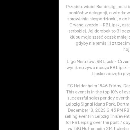
Przedstawiciel Bundesligi musi b
poniósł w delegacji, a wtorkowy
sprawienie niespodzianki, o co b
Crvena zvezda – RB Lipsk, osta
serbskiej. Jej dorobek to 31 ocz
klubu mają sześć oczek mniej 
gdyby nie remis 1:1 z trzeci
naj
Liga Mistrzów: RB Lipsk - Crven
wynik na żywo meczu RB Lipsk - 
Lipska zaczęła przy
FC Heidenheim 1846 Friday, Dece
This event is in the top 10% of ev
successful sales per day over th
Leipzig Signal Iduna Park, Dor
December 13, 2023 6:45 PM RB 
selling event in Leipzig This event
for RB Leipzig over the past 7 da
vs TSG Hoffenheim 214 tickets 