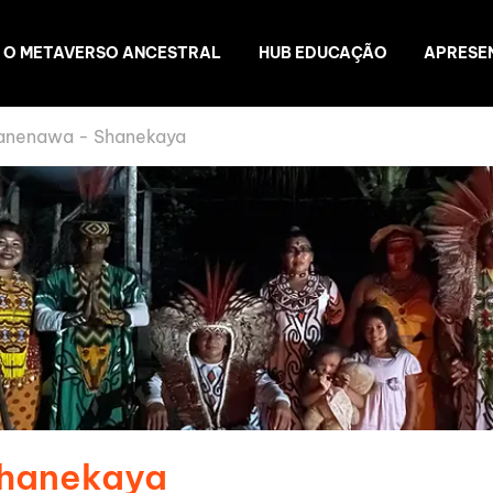
O METAVERSO ANCESTRAL
HUB EDUCAÇÃO
APRESE
anenawa - Shanekaya
Shanekaya