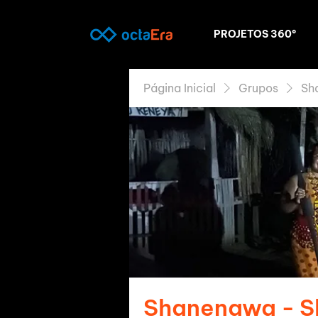
PROJETOS 360º
Página Inicial
Grupos
Sh
Shanenawa - 