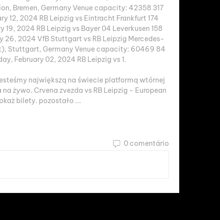
ion, Bremen, Germany Venue capacity: 42358 317 
ry 12, 2024 RB Leipzig vs Eintracht Frankfurt 174 
ry 19, 2024 RB Leipzig vs Bayer 04 Leverkusen 158 
ry 26, 2024 VfB Stuttgart vs RB Leipzig Mercedes-
), Stuttgart, Germany Venue capacity: 60469 84 
day, February 02, 2024 RB Leipzig vs 1. 

Jesteśmy największą na świecie platformą wtórnej 
 na żywo. Crvena zvezda vs RB Leipzig - European 
okaż bilety. pozostało ...
0 comentário