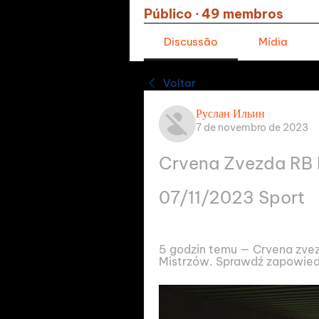
Público
·
49 membros
Discussão
Mídia
Voltar
Руслан Ильин
7 de novembro de 2023
Crvena Zvezda RB L
07/11/2023 Sport
5 godzin temu — Crvena zvezd
Mistrzów. Sprawdź zapowiedź