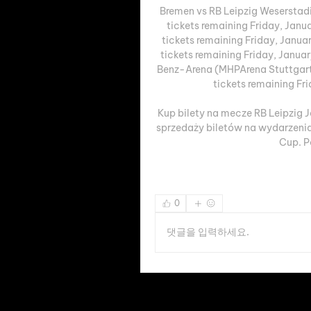
Bremen vs RB Leipzig Weserstad
tickets remaining Friday, Janua
tickets remaining Friday, Janua
tickets remaining Friday, Janua
Benz-Arena (MHPArena Stuttgart
tickets remaining Fri
Kup bilety na mecze RB Leipzig 
sprzedaży biletów na wydarzenia
Cup. P
0
댓글을 입력하세요.