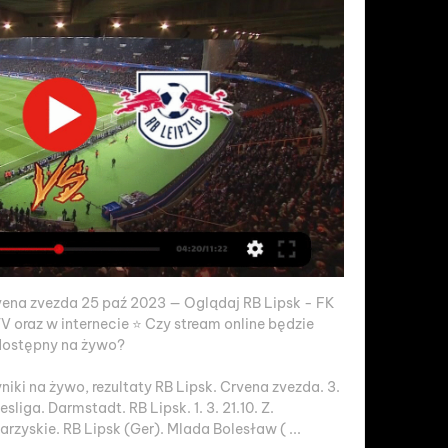
vena zvezda 25 paź 2023 — Oglądaj RB Lipsk - FK 
 oraz w internecie ⭐ Czy stream online będzie 
dostępny na żywo?

iki na żywo, rezultaty RB Lipsk. Crvena zvezda. 3. 
sliga. Darmstadt. RB Lipsk. 1. 3. 21.10. Z. 
skie. RB Lipsk (Ger). Mlada Bolesław ( ...
