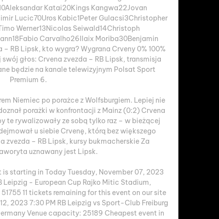
10Aleksandar Katai20Kings Kangwa22Jovan 
mir Lucic70Uros Kabic1Peter Gulacsi3Christopher 
imo Werner13Nicolas Seiwald14Christoph 
ann18Fabio Carvalho26Ilaix Moriba30Benjamin 
a – RB Lipsk, kto wygra? Wygrana Crveny 0% 100% 
swój głos: Crvena zvezda – RB Lipsk, transmisja 
e będzie na kanale telewizyjnym Polsat Sport 
Premium 6. 

em Niemiec po porażce z Wolfsburgiem. Lepiej nie 
doznał porażki w konfrontacji z Mainz (0:2) Crvena 
by te rywalizowały ze sobą tylko raz – w bieżącej 
odejmował u siebie Crvenę, którą bez większego 
a zvezda – RB Lipsk, kursy bukmacherskie Za 
woryta uznawany jest Lipsk. 

 is starting in Today Tuesday, November 07, 2023 
 Leipzig - European Cup Rajko Mitic Stadium, 
1755 11 tickets remaining for this event on our site 
, 2023 7:30 PM RB Leipzig vs Sport-Club Freiburg 
 Germany Venue capacity: 25189 Cheapest event in 