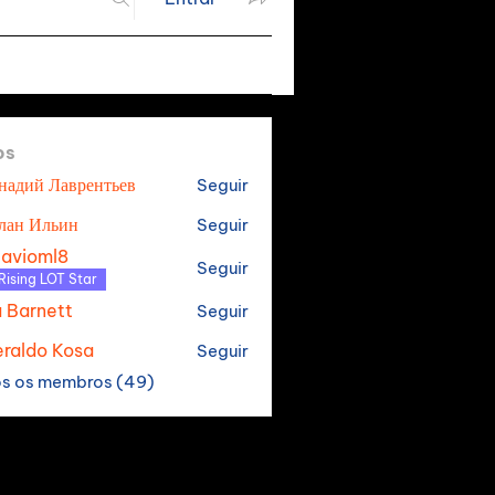
os
надий Лаврентьев
Seguir
лан Ильин
Seguir
tavioml8
Seguir
oml8
Rising LOT Star
a Barnett
Seguir
raldo Kosa
Seguir
os os membros (49)