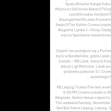
Spajic8Guelor Kanga Kaku
Mijatovic30Osman Bukari37Vladi
Lenz8Amadou Haidara11T
Baumgartner16Lukas Klosterm
Sesko31Tim Kohler Crvena zvezd
Wygrana Lipska 1+ Głosy Oddaj 
meczu Spotkanie transmitowan
Zespół ten pożegnał się z Puchar
było w Bundeslidze, gdzie Lipsk 
zvezda – RB Lipsk, historia Klu
edycji Ligi Mistrzów. Lipsk p
problemu pokonał 3:1. Crven
wyraźnego fa
RB Leipzig TicketsThe next event
9:00 PM Crvena zvezda vs RB
Belgrade, Serbia Venue capacity: 5
This weekend Sunday, November 12
Red Bull Arena Leipzig, Leipzig,