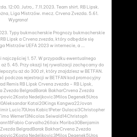
. 12:00. Jutro,. 7.11.2023. Team shirt. RB Lipsk. 
ożna, Liga Mistrzów. mecz. Crvena Zvezda. 5.61. 
Wygrana!

2023. Typy bukmacherskie Prognozy bukmacherskie 
RB Lipsk a Crvena zvezda, który odbędzie się 
a Mistrzów UEFA 2023 w internecie, a ...

 najczęściej 1. 57. W przypadku ewentualnego 
aż 5. 45. Przy okazji tej rywalizacji zachęcamy do 
epozytu aż do 300 zł, który znajdziesz w BETFAN. 
ć podczas rejestracji w BETFAN kod promocyjny 
d Remis RB Lipsk Crvena zvezda – RB Lipsk, 
a Zvezda BelgradBarak BakharCrvena Zvezda 
opovic2Kosta Nedeljkovic3Milos Degenek5Uros 
10Aleksandar Katai20Kings Kangwa22Jovan 
mir Lucic70Uros Kabic1Peter Gulacsi3Christopher 
imo Werner13Nicolas Seiwald14Christoph 
ann18Fabio Carvalho26Ilaix Moriba30Benjamin 
 Zvezda BelgradBarak BakharCrvena Zvezda 
opovic2Kosta Nedeljkovic3Milos Degenek5Uros 