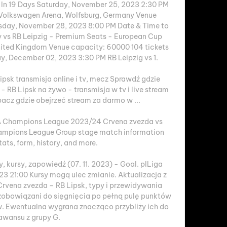
te In 19 Days Saturday, November 25, 2023 2:30 PM 
 Volkswagen Arena, Wolfsburg, Germany Venue 
sday, November 28, 2023 8:00 PM Date & Time to 
 vs RB Leipzig - Premium Seats - European Cup 
ited Kingdom Venue capacity: 60000 104 tickets 
y, December 02, 2023 3:30 PM RB Leipzig vs 1. 

psk transmisja online i tv, mecz Sprawdź gdzie 
 RB Lipsk na żywo - transmisja w tv i live stream 
bacz gdzie obejrzeć stream za darmo w ...

A Champions League 2023/24 Crvena zvezda vs 
Champions League Group stage match information 
tats, form, history, and more.

, kursy, zapowiedź (07. 11. 2023) - Goal. plLiga 
023 21:00 Kursy mogą ulec zmianie. Aktualizacja z 
 Crvena zvezda – RB Lipsk, typy i przewidywania 
 zobowiązani do sięgnięcia po pełną pulę punktów 
w. Ewentualna wygrana znacząco przybliży ich do 
awansu z grupy G. 
