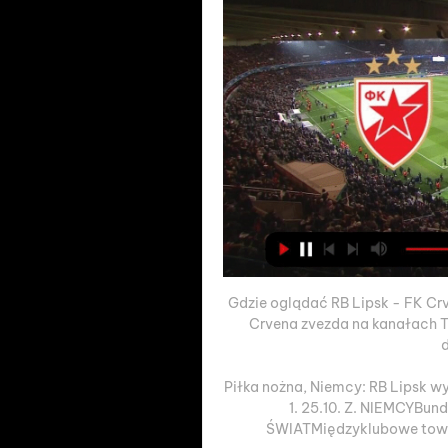
Gdzie oglądać RB Lipsk - FK Cr
Crvena zvezda na kanałach TV
Piłka nożna, Niemcy: RB Lipsk wyn
1. 25.10. Z. NIEMCYBunde
ŚWIATMiędzyklubowe towarzy