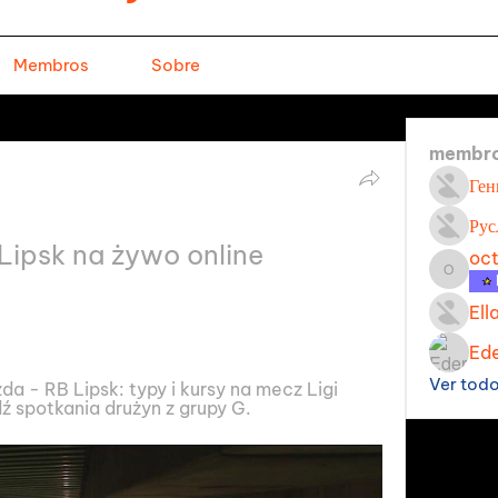
Membros
Sobre
membr
Ген
Рус
ipsk na żywo online 
oc
octavi
Ell
Ede
Ver tod
a - RB Lipsk: typy i kursy na mecz Ligi 
 spotkania drużyn z grupy G.