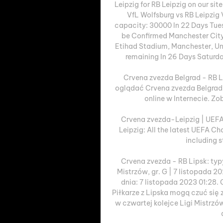
Leipzig for RB Leipzig on our si
VfL Wolfsburg vs RB Leipzig
capacity: 30000 In 22 Days Tue
be Confirmed Manchester City
Etihad Stadium, Manchester, Un
remaining In 26 Days Saturda
Crvena zvezda Belgrad - RB Li
oglądać Crvena zvezda Belgrad -
online w Internecie. Zo
Crvena zvezda-Leipzig | UEF
Leipzig: All the latest UEFA 
including s
Crvena zvezda - RB Lipsk: typy
Mistrzów, gr. G | 7 listopada 2
dnia: 7 listopada 2023 01:28.
Piłkarze z Lipska mogą czuć się
w czwartej kolejce Ligi Mistrzó