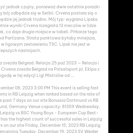
yć jednak czujny, ponieważ dwie ostatnie porażki 
 bój odbędzie się w Serbii. Crvena postara się o 
ędzie jej jednak trudno. Mój typ: wygrana Lipska. 
tnie wyniki Crvena rozegrała 13 meczów w lidze 
ek, co daje drugie miejsce w tabeli. Piłkarze tego 
od Partizana. Strata punktowa byłaby mniejsza, 
m w ligowym zestawieniu TSC. Lipsk nie jest w 
lepszych nastrojach. 

a zvezda Belgrad. Relacja 25 paź 2023 — Relacja i 
Crvena zvezda Belgrad na Polsatsport.pl. Ekipa z 
godę w tej edycji Ligi Mistrzów od ...

mber 08, 2023 3:00 PM This event is selling fast 
ents in RB Leipzig when ranked based on the rate of 
e past 7 days on our site Borussia Dortmund vs RB 
tmund, Germany Venue capacity: 81359 Wednesday, 
Leipzig vs BSC Young Boys - European Cup Best-
 has the highest count of successful sales in Leipzig 
ys on our site Friday, December 15, 2023 RB Leipzig 
remaining Tuesday, December 19, 2023 SV Werder 