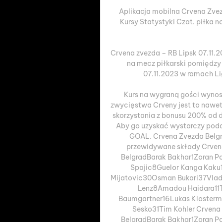
Aplikacja mobilna Crvena Zvezda
Kursy Statystyki Czat. piłka n
Crvena zvezda – RB Lipsk 07.11.
na mecz piłkarski pomiędzy 
07.11.2023 w ramach Lig
Kurs na wygraną gości wynosi
zwycięstwa Crveny jest to nawet 
skorzystania z bonusu 200% od d
Aby go uzyskać wystarczy poda
GOAL. Crvena Zvezda Belgra
przewidywane składy Crven
BelgradBarak Bakhar1Zoran P
Spajic8Guelor Kanga Kaku
Mijatovic30Osman Bukari37Vladi
Lenz8Amadou Haidara11T
Baumgartner16Lukas Klosterm
Sesko31Tim Kohler Crvena
BelgradBarak Bakhar1Zoran P