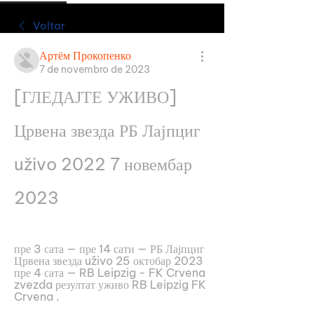
Voltar
Артём Прокопенко
7 de novembro de 2023
[ГЛЕДАЈТЕ УЖИВО] 
Црвена звезда РБ Лајпциг 
uživo 2022 7 новембар 
2023
пре 3 сата — пре 14 сати — РБ Лајпциг 
Црвена звезда uživo 25 октобар 2023 
пре 4 сата — RB Leipzig - FK Crvena 
zvezda резултат уживо RB Leipzig FK 
Crvena .