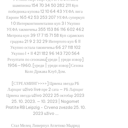
шампиона 154 70 34 50 282 211 Куп 
победника купова 12 10 64 43 УЕФА лига 
Европе 165 42 53 253 207 УЕФА суперкуп 
1 0 Интерконтинентални куп 3 I Укупно 
УЕФА такмичења 355 153 86 116 602 462 
Митропа куп 39 17 7 15 71 58 Куп сајамских 
градова 21 9 2 32 29 Интертото куп 6 II 
Укупно остала такмичења 66 27 118 102 
Укупно I + II 421 182 96 143 720 564 
Резултати по сезонама[уреди | уреди извор] 
1956—1960. [уреди | уреди извор] Сезона 
Коло Држава Клуб Дом. 

[СТРЕАМИНГ>>>>] Црвена звезда РБ 
Лајпциг uživo live пре 2 сата — РБ Лајпциг 
Црвена звезда uživo 2022 25 октобар 2023 
25. 10. 2023. — 10. 2023 | Nogomet 
Pratite RB Leipzig - Crvena zvezda 25. 10. 
2023 uživo ...

Стал Мелец Ливерпул Атлетико Мадрид 