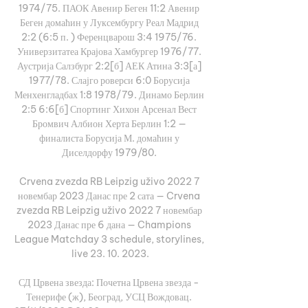
1974/75. ПАОК Авенир Беген 11:2 Авенир 
Беген домаћин у Луксембургу Реал Мадрид 
2:2 (6:5 п. ) Ференцварош 3:4 1975/76. 
Универзитатеа Крајова Хамбургер 1976/77. 
Аустрија Салзбург 2:2[б] АЕК Атина 3:3[а] 
1977/78. Слајго роверси 6:0 Борусија 
Менхенгладбах 1:8 1978/79. Динамо Берлин 
2:5 6:6[б] Спортинг Хихон Арсенал Вест 
Бромвич Албион Херта Берлин 1:2 — 
финалиста Борусија М. домаћин у 
Диселдорфу 1979/80. 

Crvena zvezda RB Leipzig uživo 2022 7 
новембар 2023 Данас пре 2 сата — Crvena 
zvezda RB Leipzig uživo 2022 7 новембар 
2023 Данас пре 6 дана — Champions 
League Matchday 3 schedule, storylines, 
live 23. 10. 2023.

СД Црвена звезда: Почетна Црвена звезда - 
Тенерифе (ж), Београд, УСЦ Вождовац. 