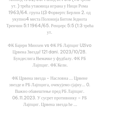
ут. ) трећа утакмица играна у Ници Рома 
1963/64. група Ц3 Форвертс Берлин 2. од 
укупно4 места Полонија Битом Једнота 
Тренчин 5:1 1964/65. Ренџерс 5:5 (1:3 трећа 
ут. 

ФК Бајерн Минхен vs ФК РБ Лајпциг Uživo 
Црвена Звезда! 121 dani. 2023/10/28. 
Бундеслига Њемачке у фудбалу. ФК РБ 
Лајпциг. ФК Келн.

ФК Црвена звезда - Насловна ... Црвене 
звезде и РБ Лајпцига, очекујемо сјајну... 0. 
Важно обавештење пред РБ Лајпциг. 
06.11.2023. У сусрет противнику – РБ 
Лајпциг. Црвена звезда ће ...

(ливестреам@) РБ Лајпциг Црвена звезда 
uživo 25 24. 10. 2023. — пре 5 сати — 
[уживо] Лајпциг Црвена звезда utakmice 
uživo 25 октобар 2023 пре 6 сати — 