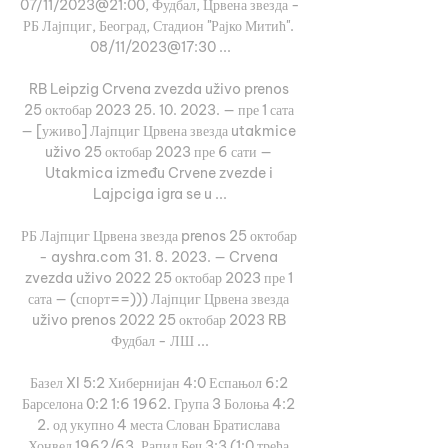
07/11/2023@21:00, Фудбал, Црвена звезда - 
РБ Лајпциг, Београд, Стадион "Рајко Митић". 
08/11/2023@17:30 ...

RB Leipzig Crvena zvezda uživo prenos 
25 октобар 2023 25. 10. 2023. — пре 1 сата 
— [уживо] Лајпциг Црвена звезда utakmice 
uživo 25 октобар 2023 пре 6 сати — 
Utakmica između Crvene zvezde i 
Lajpciga igra se u ...

РБ Лајпциг Црвена звезда prenos 25 октобар 
- ayshra.com 31. 8. 2023. — Crvena 
zvezda uživo 2022 25 октобар 2023 пре 1 
сата — (спорт==))) Лајпциг Црвена звезда 
uživo prenos 2022 25 октобар 2023 RB 
Фудбал - ЛШ ...

Базел XI 5:2 Хибернијан 4:0 Еспањол 6:2 
Барселона 0:2 1:6 1962. Група 3 Болоња 4:2 
2. од укупно 4 места Слован Братислава 
Хонвед 1962/63. Рапид Беч 3:3 (1:0 трећа 