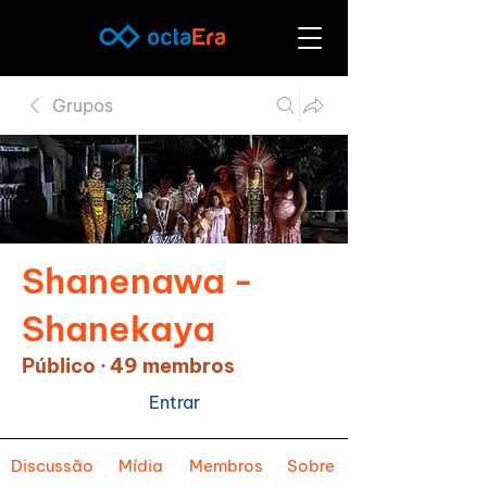
Grupos
Shanenawa -
Shanekaya
Público
·
49 membros
Entrar
Discussão
Mídia
Membros
Sobre