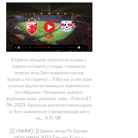
0 Црвена звезда ће овосезонско издање у 
Европи наставити у уторак, утакмицом 
четвртог кола Лиге шампиона против 
Лајпцига, на стадиону... 0 Иза нас је још један 
успешан фудбалски викенд на теренима иза 
југа Маракане. Омладинци, кадети и 
фудбалери нашег развојног тима... 0 Вести27. 
09. 2023. Преостали контигент пакета карата 
за Лигу шампиона је у онлајн продаји као и 
на... 0 31. 08. 

[[[ТВ###]^]] Црвена звезда РБ Лајпциг 
uživo prenos 2022 7 но пре 3 сата — 