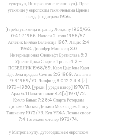
суперкуп, Интерконтинентални куп). Прве 
утакмице у европским такмичењима Црвена 
звезда је одиграла 1956. 

) трећа утакмица играна у Лондону 1965/66. 
0:4 1:7 1966. Наполи 2. коло 1966/67. 
Атлетик Билбао Валенсија 1967. Лацио 2:4 
1968. Диошђер Мишколц 3:0 
Интернационал Словнафт Братислава 5:3 
Ујпешт Дожа Спартак Трнава 4:2 — 
ПОБЕДНИК 1968/69. Карл Цајс Јена Карл 
Цајс Јена предала Селтик 2:6 1969. Аталанта 
9:3 1969/70. Линфилд 8:0 12:2 4:4 [а] 
1970—1980. [уреди | уреди извор] 1970/71. 
Арад 6:1 Панатинаикос 4:4[а] 1971/72. 
Комло Бањас 7:2 8:4 Спарта Ротердам 
Динамо Москва Динамо Москва домаћин у 
Ташкенту 1972/73. Куп УЕФА Лозана спорт 
7:4 Тотенхем хотспер 1973/74. 

у Митропа купу, дугогодишњем европском 