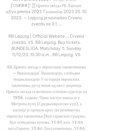
[ТВ###]^]] Црвена звезда РБ Лајпциг 
uživo prenos 2022 7 новембар 2023 25. 10. 
2023. — Lajpcig je savladao Crvenu 
zvezdu sa 3:1, ...

RB Leipzig | Official Website ... Crvena 
zvezda. VS. RB Leipzig. Buy tickets. 
BUNDESLIGA. Matchday 11. Sunday 
11/12/23, 10.30 a.m.. RB Leipzig. VS.

ФК Црвена звезда у европским такмичењима 
— ВикипедијаС Википедије, слободне 
енциклопедије У историји европских 
такмичења дугој више од шест деценија 
Црвена звезда са великим успехом суделује од 
1956. године. Први наступ имала је у 
Митропа купу (Средњоевропски куп), а 
касније је прошла кроз сва релевантна 
европска такмичења (Куп сајамских градова, 
Куп победника купова, УЕФА куп, УЕФА 
лига Европе, УЕФА Лига шампиона, УЕФА 