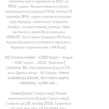
такмичењу које се одржавало од 1927. до 
1992. године. Звездина европска прича у 
такмичењима под окриљем УЕФА почела је 3. 
новембра 1956. године у малом холандском 
граду Керкраде, смештеном у покрајини 
Лимбург, на самој немачкој граници. Први 
противник у првом Купу шампиона 
1956/57. био је првак Холандије ФК Рапид 
Херлен (касније се у потпуности преселио у 
Керкраде и променио име у ФК Рода). 

KK Crvena zvezda – CZBG forum - Форум 
- ЦЗБГ портал ... 2022. Ћирилица | 
Latinica · RE: Лига шампиона (група Г) 4. 
коло: Црвена звезда - РБ Лајпциг. Idemo 
svakako po 3 boda, da li ćemo uspeti, 
videćemo. Од Beli vuk ...

Трофеји[уреди | уреди извор] Збирни 
европски резултати[уреди | уреди извор] 
Стање на дан 25. октобар 2023. Такмичење 
Ут. Поб. Нер. Пор. ГД ГП УЕФА Лига 