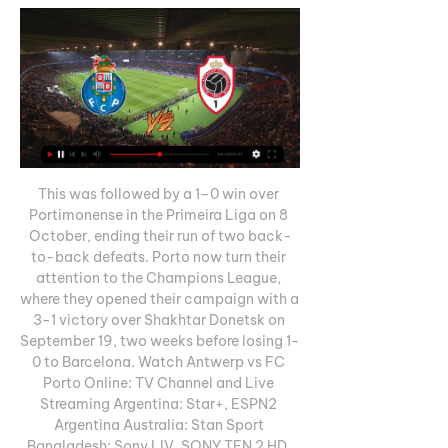
This was followed by a 1–0 win over 
Portimonense in the Primeira Liga on 8 
October, ending their run of two back-
to-back defeats. Porto now turn their 
attention to the Champions League, 
where they opened their campaign with a 
3-1 victory over Shakhtar Donetsk on 
September 19, two weeks before losing 1-
0 to Barcelona. Watch Antwerp vs FC 
Porto Online: TV Channel and Live 
Streaming Argentina: Star+, ESPN2 
Argentina Australia: Stan Sport 
Bangladesh: Sony LIV, SONY TEN 2 HD, 