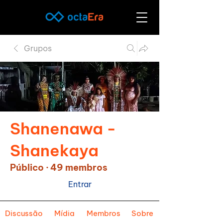
Grupos
Shanenawa -
Shanekaya
Público
·
49 membros
Entrar
Discussão
Mídia
Membros
Sobre