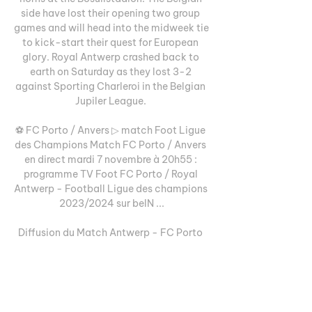
side have lost their opening two group 
games and will head into the midweek tie 
to kick-start their quest for European 
glory. Royal Antwerp crashed back to 
earth on Saturday as they lost 3-2 
against Sporting Charleroi in the Belgian 
Jupiler League. 

⚽ FC Porto / Anvers ▷ match Foot Ligue 
des Champions Match FC Porto / Anvers 
en direct mardi 7 novembre à 20h55 : 
programme TV Foot FC Porto / Royal 
Antwerp - Football Ligue des champions 
2023/2024 sur beIN ...

Diffusion du Match Antwerp - FC Porto 
en direct: Chaines TV et Streaming - 
Media7Vous ne voudriez certainement 
pas manquer le coup d’envoi de 
l’affrontement entre l’Antwerp et le FC 
Porto lors de la 3e journée de la Ligue des 