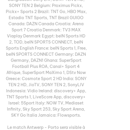
SONY TEN 2 Belgium: Proximus Pickx, 
Pickx+ Sports 2 Brazil: TNT Go, HBO Max, 
Estadio TNT Sports, TNT Brazil GUIGO 
Canada: DAZN Canada Croatia: Arena 
Sport 7 Croatia Denmark: TV3 MAX 
Viaplay Denmark Egypt: beIN Sports HD 
2, TOD, beIN SPORTS CONNECT, beIN 
Sports English France: beIN Sports 1, Free, 
beIN SPORTS CONNECT Germany: DAZN 
Germany, DAZN1 Ghana: SuperSport 
Football Plus ROA, Canal+ Sport 4 
Afrique, SuperSport MaXimo 1, DStv Now 
Greece: Cosmote Sport 2 HD India: SONY 
TEN 2 HD, JioTV, SONY TEN 2, SonyLIV 
Indonesia: Vidio Ireland: discovery+ App, 
TNT Sports 1, LiveScore App, discovery+ 
Israel: 5Sport Italy: NOW TV, Mediaset 
Infinity, Sky Sport 253, Sky Sport Arena, 
SKY Go Italia Jamaica: Flowsports. 

Le match Antwerp - Porto sera visible à 