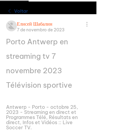
Voltar
Елисей Шабалин
7 de novembro de 2023
Porto Antwerp en 
streaming tv 7 
novembre 2023 
Télévision sportive
Antwerp - Porto - octobre 25, 
2023 - Streaming en direct et 
Programmes Télé, Résultats en 
direct, Infos et Vidéos :: Live 
Soccer TV.