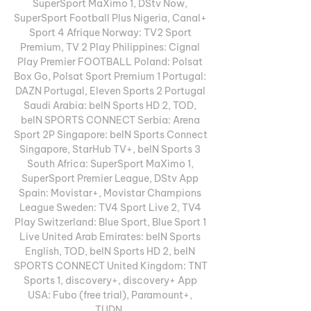
SuperSport MaXimo 1, DStv Now, 
SuperSport Football Plus Nigeria, Canal+ 
Sport 4 Afrique Norway: TV2 Sport 
Premium, TV 2 Play Philippines: Cignal 
Play Premier FOOTBALL Poland: Polsat 
Box Go, Polsat Sport Premium 1 Portugal: 
DAZN Portugal, Eleven Sports 2 Portugal 
Saudi Arabia: beIN Sports HD 2, TOD, 
beIN SPORTS CONNECT Serbia: Arena 
Sport 2P Singapore: beIN Sports Connect 
Singapore, StarHub TV+, beIN Sports 3 
South Africa: SuperSport MaXimo 1, 
SuperSport Premier League, DStv App 
Spain: Movistar+, Movistar Champions 
League Sweden: TV4 Sport Live 2, TV4 
Play Switzerland: Blue Sport, Blue Sport 1 
Live United Arab Emirates: beIN Sports 
English, TOD, beIN Sports HD 2, beIN 
SPORTS CONNECT United Kingdom: TNT 
Sports 1, discovery+, discovery+ App 
USA: Fubo (free trial), Paramount+, 
TUDN. 
