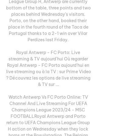
League Group H, Antwerp are currently 
bottom of the table, three points and two 
places behind Wednesday’s visitors. 
Porto, on the other hand, booked their 
place in the fourth round of the Taca de 
Portugal thanks to a 2-1 win over Vilar 
Perdizes last Friday. 

Royal Antwerp - FC Porto: Live 
streaming & TV aujourd'hui Où regarder 
Royal Antwerp - FC Porto aujourd'hui en 
live streaming ou à la TV : sur Prime Video 
? Découvrez les options de live streaming 
& TV sur ...

Watch Antwerp Vs FC Porto Online: TV 
Channel And Live Streaming For UEFA 
Champions League 2023/24 - MSC 
FOOTBALLRoyal Antwerp and Porto 
return to UEFA Champions League Group 
H action on Wednesday when they lock 
horns at the Bosuilstadion. The Belgian 