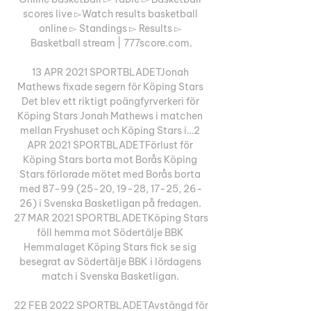
scores live ▻Watch results basketball 
online ▻ Standings ▻ Results ▻ 
Basketball stream | 777score.com.

13 APR 2021 SPORTBLADETJonah 
Mathews fixade segern för Köping Stars 
Det blev ett riktigt poängfyrverkeri för 
Köping Stars Jonah Mathews i matchen 
mellan Fryshuset och Köping Stars i…2 
APR 2021 SPORTBLADETFörlust för 
Köping Stars borta mot Borås Köping 
Stars förlorade mötet med Borås borta 
med 87-99 (25-20, 19-28, 17-25, 26-
26) i Svenska Basketligan på fredagen. 
27 MAR 2021 SPORTBLADETKöping Stars 
föll hemma mot Södertälje BBK 
Hemmalaget Köping Stars fick se sig 
besegrat av Södertälje BBK i lördagens 
match i Svenska Basketligan. 

22 FEB 2022 SPORTBLADETAvstängd för 