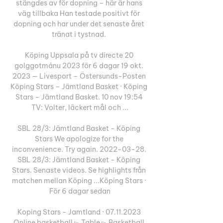
stängdes av för dopning – här är hans 
väg tillbaka Han testade positivt för 
dopning och har under det senaste året 
tränat i tystnad. 

Köping Uppsala på tv directe 20 
golggotmánu 2023 för 6 dagar 19 okt. 
2023 — Livesport – Östersunds-Posten 
Köping Stars – Jämtland Basket · Köping 
Stars – Jämtland Basket. 10 nov 19:54 
TV: Volter, läckert mål och ...

SBL 28/3: Jämtland Basket - Köping 
Stars We apologize for the 
inconvenience. Try again. 2022-03-28. 
SBL 28/3: Jämtland Basket - Köping 
Stars. Senaste videos. Se highlights från 
matchen mellan Köping ...Köping Stars · 
För 6 dagar sedan

Koping Stars - Jamtland · 07.11.2023 
Online basketball ▻ Table ▻ Basketball 