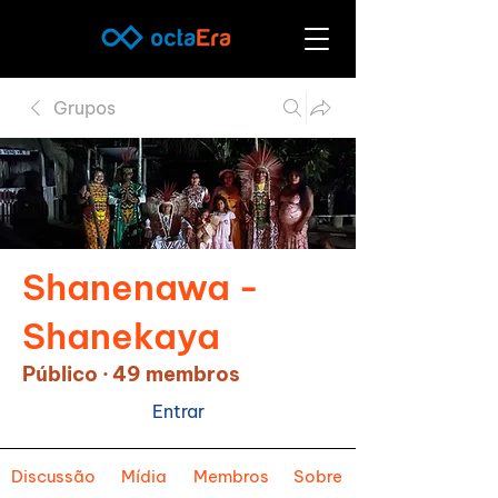
Grupos
Shanenawa -
Shanekaya
Público
·
49 membros
Entrar
Discussão
Mídia
Membros
Sobre