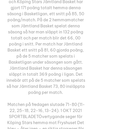
och Köping Stars Jämtland Basket har 
gjort 171 poäng totalt hemma denna 
säsong i Basketligan, ett snitt på 85, 50 
poäng/match. På de 2 hemmamatcher 
som Jämtland Basket spelat denna 
säsong så har man släppt in 132 poäng 
totalt och per match blir det 66, 00 
poäng i snitt. Per match har Jämtland 
Basket ett snitt på 81, 60 gjorda poäng, 
på de 5 matcher som spelats i 
Basketligan under säsongen som gått. 
Jämtland Basket har denna säsongen 
släppt in totalt 369 poäng i ligan. Det 
innebär att på de 5 matcher som spelats 
så har Jämtland Basket 73, 80 insläppta 
poäng per match. 

Matchen på fredagen slutade 71-80 (11-
22, 25-18, 22-16, 13-24). 1 OKT 2021 
SPORTBLADETÖvertygande seger för 
Köping Stars hemma mot Fryshuset Det 
blev – åter igen – en riktig storseger för 