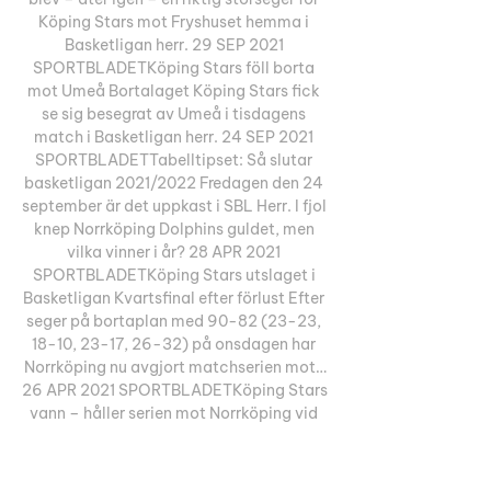
Köping Stars mot Fryshuset hemma i 
Basketligan herr. 29 SEP 2021 
SPORTBLADETKöping Stars föll borta 
mot Umeå Bortalaget Köping Stars fick 
se sig besegrat av Umeå i tisdagens 
match i Basketligan herr. 24 SEP 2021 
SPORTBLADETTabelltipset: Så slutar 
basketligan 2021/2022 Fredagen den 24 
september är det uppkast i SBL Herr. I fjol 
knep Norrköping Dolphins guldet, men 
vilka vinner i år? 28 APR 2021 
SPORTBLADETKöping Stars utslaget i 
Basketligan Kvartsfinal efter förlust Efter 
seger på bortaplan med 90-82 (23-23, 
18-10, 23-17, 26-32) på onsdagen har 
Norrköping nu avgjort matchserien mot…
26 APR 2021 SPORTBLADETKöping Stars 
vann – håller serien mot Norrköping vid 
liv Köping Stars var piskade att vinna. 

9 NOV 2021 SPORTBLADETLönelista 