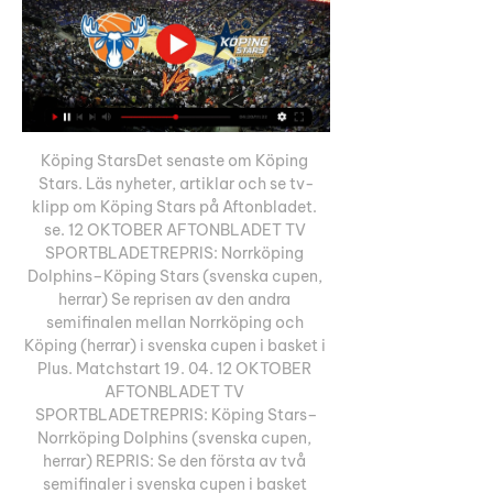
Köping StarsDet senaste om Köping 
Stars. Läs nyheter, artiklar och se tv-
klipp om Köping Stars på Aftonbladet. 
se. 12 OKTOBER AFTONBLADET TV 
SPORTBLADETREPRIS: Norrköping 
Dolphins–Köping Stars (svenska cupen, 
herrar) Se reprisen av den andra 
semifinalen mellan Norrköping och 
Köping (herrar) i svenska cupen i basket i 
Plus. Matchstart 19. 04. 12 OKTOBER 
AFTONBLADET TV 
SPORTBLADETREPRIS: Köping Stars–
Norrköping Dolphins (svenska cupen, 
herrar) REPRIS: Se den första av två 
semifinaler i svenska cupen i basket 