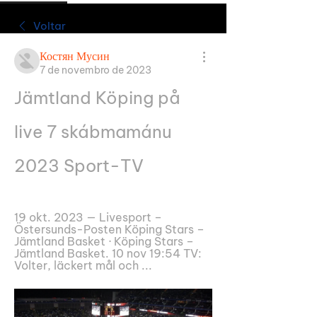
Voltar
Костян Мусин
7 de novembro de 2023
Jämtland Köping på 
live 7 skábmamánu 
2023 Sport-TV
19 okt. 2023 — Livesport – 
Östersunds-Posten Köping Stars – 
Jämtland Basket · Köping Stars – 
Jämtland Basket. 10 nov 19:54 TV: 
Volter, läckert mål och ...