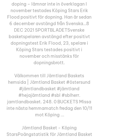
doping – lämnar inte in överklagan I 
november testades Köping Stars Erik 
Flood positivt för dopning. Han är sedan 
6 december avstängd från Svenska…8 
DEC 2021 SPORTBLADETSvenske 
basketspelaren avstängd efter positivt 
dopningstest Erik Flood, 23, spelare i 
Köping Stars testades positivt i 
november och misstänks för 
dopningsbrott. 

Välkommen till Jämtland Baskets 
hemsida | Jämtland Basket #östersund 
#jämtlandbasket #jämtland 
#hejajämtland #sbl #sblherr. 
jamtlandbasket. 248. 0 BUCKETS Missa 
inte nästa hemmamatch fredag den 10/11 
mot Köping ...

Jämtland Basket - Köping 
StarsPoängstatistik för Jämtland Basket 