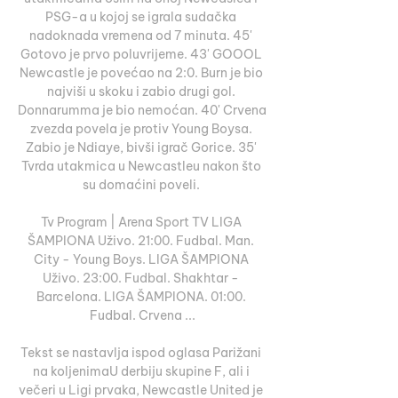
PSG-a u kojoj se igrala sudačka 
nadoknada vremena od 7 minuta. 45' 
Gotovo je prvo poluvrijeme. 43' GOOOL 
Newcastle je povećao na 2:0. Burn je bio 
najviši u skoku i zabio drugi gol. 
Donnarumma je bio nemoćan. 40' Crvena 
zvezda povela je protiv Young Boysa. 
Zabio je Ndiaye, bivši igrač Gorice. 35' 
Tvrda utakmica u Newcastleu nakon što 
su domaćini poveli. 

Tv Program | Arena Sport TV LIGA 
ŠAMPIONA Uživo. 21:00. Fudbal. Man. 
City - Young Boys. LIGA ŠAMPIONA 
Uživo. 23:00. Fudbal. Shakhtar - 
Barcelona. LIGA ŠAMPIONA. 01:00. 
Fudbal. Crvena ...

Tekst se nastavlja ispod oglasa Parižani 
na koljenimaU derbiju skupine F, ali i 
večeri u Ligi prvaka, Newcastle United je 