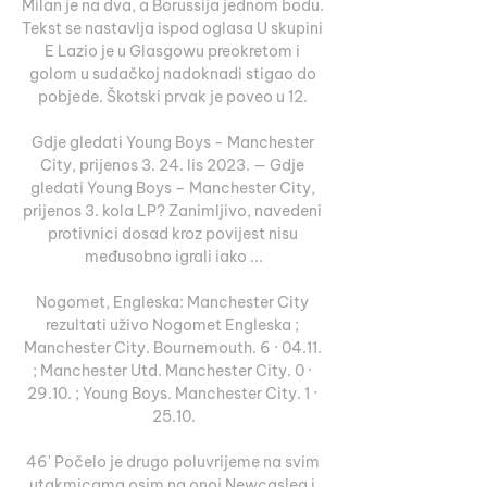
Milan je na dva, a Borussija jednom bodu. 
Tekst se nastavlja ispod oglasa U skupini 
E Lazio je u Glasgowu preokretom i 
golom u sudačkoj nadoknadi stigao do 
pobjede. Škotski prvak je poveo u 12. 

Gdje gledati Young Boys - Manchester 
City, prijenos 3. 24. lis 2023. — Gdje 
gledati Young Boys – Manchester City, 
prijenos 3. kola LP? Zanimljivo, navedeni 
protivnici dosad kroz povijest nisu 
međusobno igrali iako ...

Nogomet, Engleska: Manchester City 
rezultati uživo Nogomet Engleska ; 
Manchester City. Bournemouth. 6 · 04.11. 
; Manchester Utd. Manchester City. 0 · 
29.10. ; Young Boys. Manchester City. 1 · 
25.10.

46' Počelo je drugo poluvrijeme na svim 
utakmicama osim na onoj Newcaslea i 