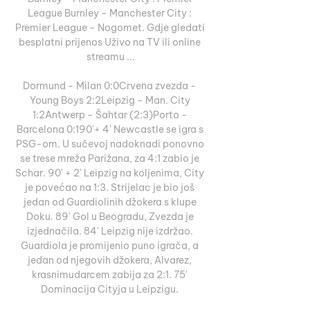
League Burnley - Manchester City : 
Premier League - Nogomet. Gdje gledati 
besplatni prijenos Uživo na TV ili online 
streamu ...

Dormund - Milan 0:0Crvena zvezda - 
Young Boys 2:2Leipzig - Man. City 
1:2Antwerp - Šahtar (2:3)Porto - 
Barcelona 0:190'+ 4' Newcastle se igra s 
PSG-om. U sučevoj nadoknadi ponovno 
se trese mreža Parižana, za 4:1 zabio je 
Schar. 90' + 2' Leipzig na koljenima, City 
je povećao na 1:3. Strijelac je bio još 
jedan od Guardiolinih džokera s klupe 
Doku. 89' Gol u Beogradu, Zvezda je 
izjednačila. 84' Leipzig nije izdržao. 
Guardiola je promijenio puno igrača, a 
jedan od njegovih džokera, Alvarez, 
krasnimudarcem zabija za 2:1. 75' 
Dominacija Cityja u Leipzigu. 
