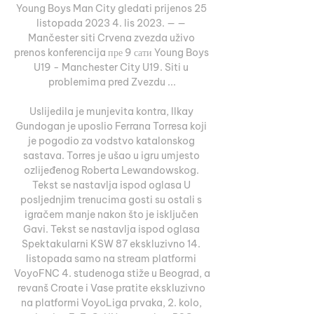
Young Boys Man City gledati prijenos 25 
listopada 2023 4. lis 2023. — — 
Mančester siti Crvena zvezda uživo 
prenos konferencija пре 9 сати Young Boys 
U19 - Manchester City U19. Siti u 
problemima pred Zvezdu ...

Uslijedila je munjevita kontra, Ilkay 
Gundogan je uposlio Ferrana Torresa koji 
je pogodio za vodstvo katalonskog 
sastava. Torres je ušao u igru umjesto 
ozlijeđenog Roberta Lewandowskog. 
Tekst se nastavlja ispod oglasa U 
posljednjim trenucima gosti su ostali s 
igračem manje nakon što je isključen 
Gavi. Tekst se nastavlja ispod oglasa 
Spektakularni KSW 87 ekskluzivno 14. 
listopada samo na stream platformi 
VoyoFNC 4. studenoga stiže u Beograd, a 
revanš Croate i Vase pratite ekskluzivno 
na platformi VoyoLiga prvaka, 2. kolo, 