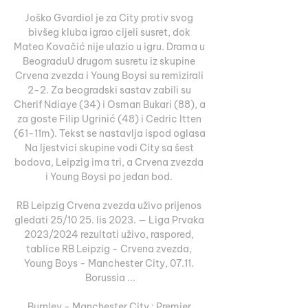
Joško Gvardiol je za City protiv svog 
bivšeg kluba igrao cijeli susret, dok 
Mateo Kovačić nije ulazio u igru. Drama u 
BeograduU drugom susretu iz skupine 
Crvena zvezda i Young Boysi su remizirali 
2-2. Za beogradski sastav zabili su 
Cherif Ndiaye (34) i Osman Bukari (88), a 
za goste Filip Ugrinić (48) i Cedric Itten 
(61-11m). Tekst se nastavlja ispod oglasa 
Na ljestvici skupine vodi City sa šest 
bodova, Leipzig ima tri, a Crvena zvezda 
i Young Boysi po jedan bod. 

RB Leipzig Crvena zvezda uživo prijenos 
gledati 25/10 25. lis 2023. — Liga Prvaka 
2023/2024 rezultati uživo, raspored, 
tablice RB Leipzig - Crvena zvezda, 
Young Boys - Manchester City, 07.11. 
Borussia ...

Burnley - Manchester City : Premier 