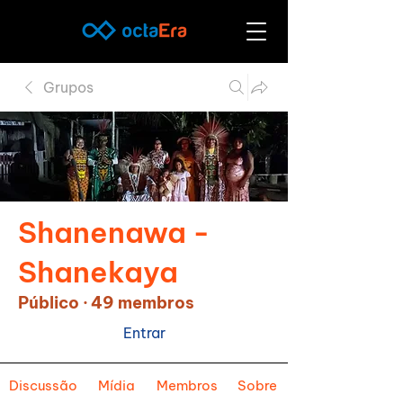
Grupos
Shanenawa -
Shanekaya
Público
·
49 membros
Entrar
Discussão
Mídia
Membros
Sobre