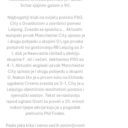
Schar sjajnim golom u 90. 

Najbogatiji klub na svijetu ponizio PSG, 
City s Gvardiolom u završnici pomeo 
Leipzig, Zvezda se spasila u... Aktualni 
europski prvak Manchester City upisao je 
i drugu pobjedu u skupini G Lige prvaka 
porazivši na gostovanju RB Leipzig sa 3-
1, dok je Newcastle United u derbiju 
skupine F, ali i večeri, deklasirao PSG sa 
4-1. Aktualni engleski prvak Manchester 
City upisao je i drugu pobjedu u skupini 
G. Nakon što je u prvom kolu na Etihadu 
ugašena Crvena zvezda sa 3-1, City je u 
Leipzigu identičnim rezultatom porazio i 
njemački sastav. Tekst se nastavlja 
ispod oglasa Gosti su poveli u 25. minuti 
nakon lijepe akcije koju je u pogodak 
pretvorio Phil Foden. 

Pada jaka kiša i nema većih zanimljivosti 