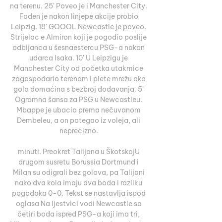
na terenu. 25' Poveo je i Manchester City. 
Foden je nakon linjepe akcije probio 
Leipzig. 18' GOOOL Newcastle je poveo. 
Strijelac e Almiron koji je pogodio poslije 
odbijanca u šesnaestercu PSG-a nakon 
udarca Isaka. 10' U Leipzigu je 
Manchester City od početka utakmice 
zagospodario terenom i plete mrežu oko 
gola domaćina s bezbroj dodavanja. 5' 
Ogromna šansa za PSG u Newcastleu. 
Mbappe je ubacio prema nečuvanom 
Dembeleu, a on potegao iz voleja, ali 
neprecizno. 

minuti. Preokret Talijana u ŠkotskojU 
drugom susretu Borussia Dortmund i 
Milan su odigrali bez golova, pa Talijani 
nako dva kola imaju dva boda i razliku 
pogodaka 0-0. Tekst se nastavlja ispod 
oglasa Na ljestvici vodi Newcastle sa 
četiri boda ispred PSG-a koji ima tri, 