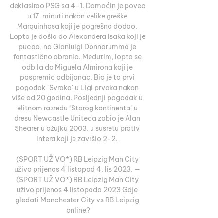
deklasirao PSG sa 4-1. Domaćin je poveo 
u 17. minuti nakon velike greške 
Marquinhosa koji je pogrešno dodao. 
Lopta je došla do Alexandera Isaka koji je 
pucao, no Gianluigi Donnarumma je 
fantastično obranio. Međutim, lopta se 
odbila do Miguela Almirona koji je 
pospremio odbijanac. Bio je to prvi 
pogodak "Svraka" u Ligi prvaka nakon 
više od 20 godina. Posljednji pogodak u 
elitnom razredu "Starog kontinenta" u 
dresu Newcastle Uniteda zabio je Alan 
Shearer u ožujku 2003. u susretu protiv 
Intera koji je završio 2-2. 

(SPORT UŽIVO*) RB Leipzig Man City 
uživo prijenos 4 listopad 4. lis 2023. — 
(SPORT UŽIVO*) RB Leipzig Man City 
uživo prijenos 4 listopada 2023 Gdje 
gledati Manchester City vs RB Leipzig 
online?
