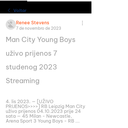
Voltar
Renee Stevens
7 de novembro de 2023
Man City Young Boys 
uživo prijenos 7 
studenog 2023 
Streaming
4. lis 2023. — [UŽIVO 
PRIJENOS>>>>] RB Leipzig Man City 
uživo prijenos 04.10.2023 prije 24 
sata — 45 Milan - Newcastle, 
Arena Sport 3 Young Boys - RB ...