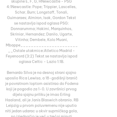
skupine E, F, G, HNewcastle - PSG 
4:1Newcastle: Pope; Trippier, Lascelles, 
Schar, Burn; Longstaff, Tonali, 
Guimaraes; Almiron, Isak, Gordon Tekst 
se nastavlja ispod oglasa PSG: 
Donnarumma; Hakimi, Marquinhos, 
Skriniar, Hernandez; Danilo, Ugarte, 
Vitinha; Dembele, Kolo Muani, 
Mbappe______________________
__Ostale utakmice:Atletico Madrid - 
Feyenoord (3:2) Tekst se nastavlja ispod 
oglasa Celtic - Lazio 1:1B. 

Bernardo Silva je na desnoj strani sjajno 
uposlio Rica Lewisa, a 18-godišnji branič 
je povratnom loptom asistirao do Fodena 
koji je pogodio za 1-0. U završnici prvog 
dijela sjajnu priliku je imao Erling 
Haaland, ali je Janis Blaswich obranio. RB 
Leipzig u prvom poluvremenu nije uputio 
niti jedan udarac u okvir suprničkog gola, 
no izjednačio je već u trećoj minuti 