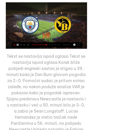
Tekst se nastavlja ispod oglasa Tekst se 
nastavlja ispod oglasa Korak bliže 
pobjedi engleski sastav je stigao u 39. 
minuti kada je Dan Burn glavom pogodio 
za 2-0. Pomoćni sudac je pritom svirao 
zaleđe, no nakon poduže analize VAR je 
pokazao kako je pogodak ispravan. 
Sjajnu predstavu Newcastle je nastavio i 
u nastavku i već u 50. minuti bilo je 3-0, 
a zabio je Sean Longstaff. Lucas 
Hernandez je vratio tračak nade 
Parižanima u 56. minuti, no pobjedu 
Newcastle Uniteda potvrdio je Fabian 