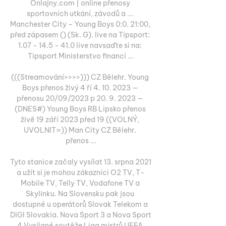
Onlajny.com | online přenosy 
sportovních utkání, závodů a ... 
Manchester City – Young Boys 0:0. 21:00, 
před zápasem () (Sk. G). live na Tipsport: 
1.07 - 14.5 - 41.0 live navsaďte si na: 
Tipsport Ministerstvo financí ...

(((Streamování>>>>))) CZ Bělehr. Young 
Boys přenos živý 4 ří 4. 10. 2023 — 
přenosu 20/09/2023 p 20. 9. 2023 — 
(DNES#) Young Boys RB Lipsko přenos 
živě 19 září 2023 před 19 ((VOLNÝ, 
UVOLNIT=)) Man City CZ Bělehr. 
přenos ...

Tyto stanice začaly vysílat 13. srpna 2021 
a užít si je mohou zákazníci O2 TV, T-
Mobile TV, Telly TV, Vodafone TV a 
Skylinku. Na Slovensku pak jsou 
dostupné u operátorů Slovak Telekom a 
DIGI Slovakia. Nova Sport 3 a Nova Sport 
4 Vysílané soutěže Liga mistrů UEFA 