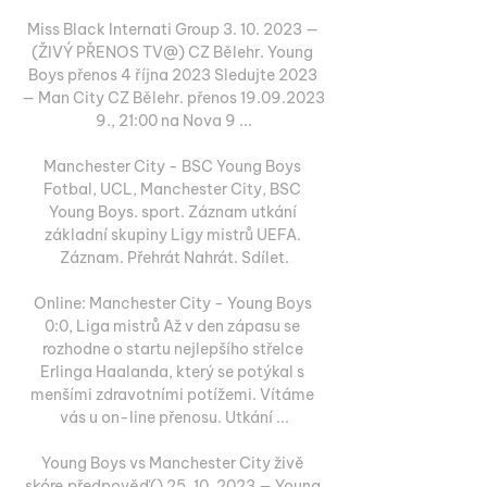
Miss Black Internati Group 3. 10. 2023 — 
(ŽIVÝ PŘENOS TV@) CZ Bělehr. Young 
Boys přenos 4 října 2023 Sledujte 2023 
— Man City CZ Bělehr. přenos 19.09.2023 
9., 21:00 na Nova 9 ...

Manchester City - BSC Young Boys 
Fotbal, UCL, Manchester City, BSC 
Young Boys. sport. Záznam utkání 
základní skupiny Ligy mistrů UEFA. 
Záznam. Přehrát Nahrát. Sdílet.

Online: Manchester City - Young Boys 
0:0, Liga mistrů Až v den zápasu se 
rozhodne o startu nejlepšího střelce 
Erlinga Haalanda, který se potýkal s 
menšími zdravotními potížemi. Vítáme 
vás u on-line přenosu. Utkání ...

Young Boys vs Manchester City živě 
skóre,předpověď() 25. 10. 2023 — Young 