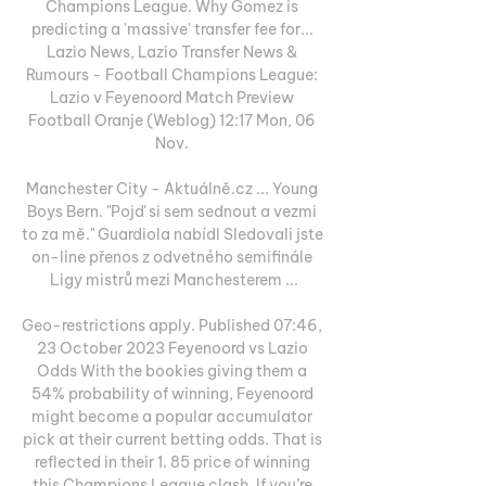
Champions League. Why Gomez is 
predicting a 'massive' transfer fee for... 
Lazio News, Lazio Transfer News & 
Rumours - Football Champions League: 
Lazio v Feyenoord Match Preview 
Football Oranje (Weblog) 12:17 Mon, 06 
Nov. 

Manchester City - Aktuálně.cz ... Young 
Boys Bern. "Pojď si sem sednout a vezmi 
to za mě." Guardiola nabídl Sledovali jste 
on-line přenos z odvetného semifinále 
Ligy mistrů mezi Manchesterem ...

Geo-restrictions apply. Published 07:46, 
23 October 2023 Feyenoord vs Lazio 
Odds With the bookies giving them a 
54% probability of winning, Feyenoord 
might become a popular accumulator 
pick at their current betting odds. That is 
reflected in their 1. 85 price of winning 
this Champions League clash. If you’re 