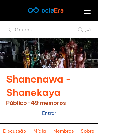
Grupos
Shanenawa -
Shanekaya
Público
·
49 membros
Entrar
Discussão
Mídia
Membros
Sobre