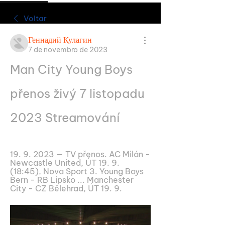
Voltar
Геннадий Кулагин
7 de novembro de 2023
Man City Young Boys 
přenos živý 7 listopadu 
2023 Streamování
19. 9. 2023 — TV přenos. AC Milán - 
Newcastle United, ÚT 19. 9. 
(18:45), Nova Sport 3. Young Boys 
Bern - RB Lipsko ... Manchester 
City - CZ Bělehrad, ÚT 19. 9.