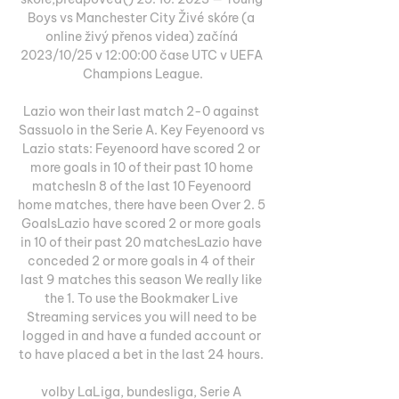
Boys vs Manchester City Živé skóre (a 
online živý přenos videa) začíná 
2023/10/25 v 12:00:00 čase UTC v UEFA 
Champions League.

Lazio won their last match 2-0 against 
Sassuolo in the Serie A. Key Feyenoord vs 
Lazio stats: Feyenoord have scored 2 or 
more goals in 10 of their past 10 home 
matchesIn 8 of the last 10 Feyenoord 
home matches, there have been Over 2. 5 
GoalsLazio have scored 2 or more goals 
in 10 of their past 20 matchesLazio have 
conceded 2 or more goals in 4 of their 
last 9 matches this season We really like 
the 1. To use the Bookmaker Live 
Streaming services you will need to be 
logged in and have a funded account or 
to have placed a bet in the last 24 hours. 

volby LaLiga, bundesliga, Serie A 