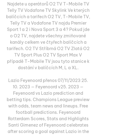
Najdete u operátorů O2 TV T-Mobile TV 
Telly TV Vodafone TV Skylink Ve kterých 
balíčcích a tarifech O2 TV, T-Mobile TV, 
Telly TV a Vodafone TV najdu Premier 
Sport 1 a 2 i Nova Sport 3 a 4? Pokud jde 
o O2 TV, najdete všechny zmiňované 
kanály celkem ve čtyřech balíčcích a 
tarifech. O2 TV Stříbrná O2 TV Zlatá O2 
TV Sport Plus O2 TV Sport Max V 
případě T-Mobile TV jsou tyto stanice k 
dostání v balíčcích M, L a XL. 

Lazio Feyenoord přenos 07/11/2023 25. 
10. 2023 — Feyenoord v25. 2023 — 
Feyenoord vs Lazio prediction and 
betting tips. Champions League preview 
with odds, team news and lineups. Free 
football predictions. Feyenoord 
Rotterdam Scores, Stats and Highlights 
Santi Gimenez of Feyenoord celebrates 
after scoring a goal against Lazio in the 