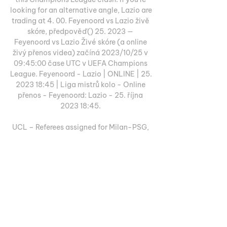
looking for an alternative angle, Lazio are 
trading at 4. 00. Feyenoord vs Lazio živě 
skóre, předpověď() 25. 2023 — 
Feyenoord vs Lazio Živé skóre (a online 
živý přenos videa) začíná 2023/10/25 v 
09:45:00 čase UTC v UEFA Champions 
League. Feyenoord - Lazio | ONLINE | 25. 
2023 18:45 | Liga mistrů kolo - Online 
přenos - Feyenoord: Lazio - 25. října 
2023 18:45. 

UCL – Referees assigned for Milan-PSG, 
Lazio-Feyenoord... 73 about three or 
more goals being scored, so that is our 
betting tip for this Champions League 
game. Bet on Over 2. 5 Goals when the 
hosts lock horns with the visitors. If you’re 
looking for bigger odds, you can have a 
bang on Over 3. 5 Goals and that is a 
significantly larger price with the 
bookies. Last Matches & H2HFeyenoord 