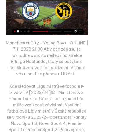
Manchester City - Young Boys | ONLINE | 
7.11.2023 21:00 Až v den zápasu se 
rozhodne o startu nejlepšího střelce 
Erlinga Haalanda, který se potýkal s 
menšími zdravotními potížemi. Vítáme 
vás u on-line přenosu. Utkání ...

Kde sledovat Ligu mistrů ve fotbale ▶️ 
živě v TV [2023/24]18+ Ministerstvo 
financí varuje: Účastí na hazardní hře 
může vzniknout závislost. Vysílání 
fotbalové Ligy mistrů v České republice 
se v ročníku 2023/24 opět zhostí kanály 
Nova Sport 3, Nova Sport 4, Premier 
Sport 1 a Premier Sport 2. Podívejte se, 