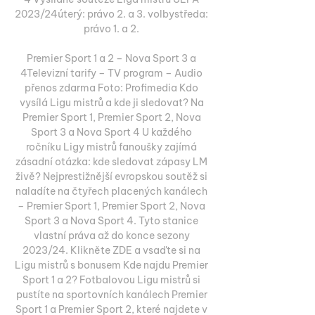
2023/24úterý: právo 2. a 3. volbystředa: 
právo 1. a 2. 

Premier Sport 1 a 2 – Nova Sport 3 a 
4Televizní tarify – TV program – Audio 
přenos zdarma Foto: Profimedia Kdo 
vysílá Ligu mistrů a kde ji sledovat? Na 
Premier Sport 1, Premier Sport 2, Nova 
Sport 3 a Nova Sport 4 U každého 
ročníku Ligy mistrů fanoušky zajímá 
zásadní otázka: kde sledovat zápasy LM 
živě? Nejprestižnější evropskou soutěž si 
naladíte na čtyřech placených kanálech 
– Premier Sport 1, Premier Sport 2, Nova 
Sport 3 a Nova Sport 4. Tyto stanice 
vlastní práva až do konce sezony 
2023/24. Klikněte ZDE a vsaďte si na 
Ligu mistrů s bonusem Kde najdu Premier 
Sport 1 a 2? Fotbalovou Ligu mistrů si 
pustíte na sportovních kanálech Premier 
Sport 1 a Premier Sport 2, které najdete v 