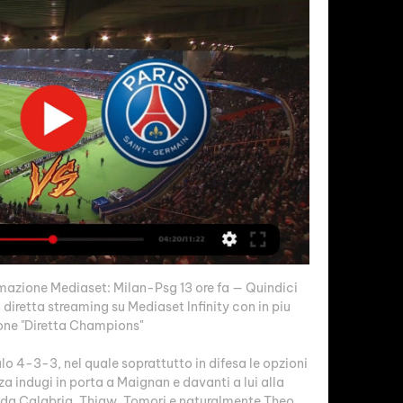
zione Mediaset: Milan-Psg 13 ore fa — Quindici 
diretta streaming su Mediaset Infinity con in piu 
one "Diretta Champions"

o 4-3-3, nel quale soprattutto in difesa le opzioni 
a indugi in porta a Maignan e davanti a lui alla 
 da Calabria, Thiaw, Tomori e naturalmente Theo 