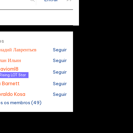
os
надий Лаврентьев
Seguir
лан Ильин
Seguir
tavioml8
Seguir
oml8
Rising LOT Star
a Barnett
Seguir
raldo Kosa
Seguir
os os membros (49)