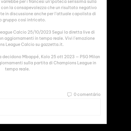
varrebbe per i francesi un’ipoteca serissima sulla 
a con la consapevolezza che un risultato negativo 
 in discussione anche per l’attuale capolista di 
 gruppo così intricato. 

eague Calcio 25/10/2023 Segui la diretta live di 
n aggiornamenti in tempo reale. Vivi l'emozione 
s League Calcio su gazzetta.it.

la decidono Mbappé, Kolo 25 ott 2023 — PSG Milan 
ggiornamenti sulla partita di Champions League in 
tempo reale.
0 comentário