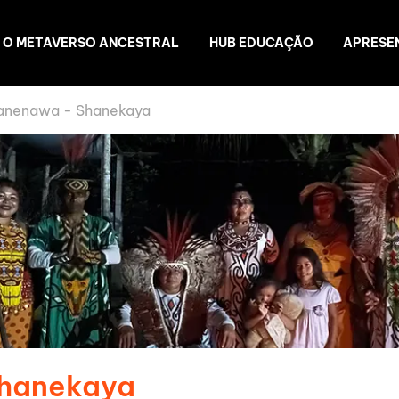
O METAVERSO ANCESTRAL
HUB EDUCAÇÃO
APRESE
anenawa - Shanekaya
Shanekaya