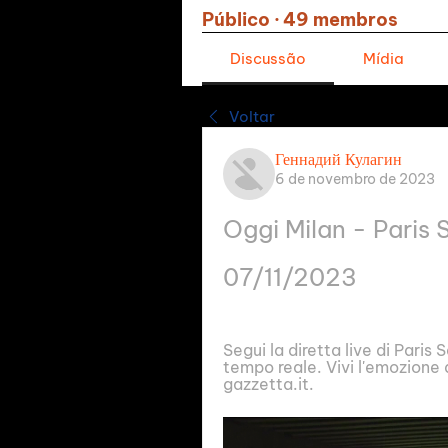
Público
·
49 membros
Discussão
Mídia
Voltar
Геннадий Кулагин
6 de novembro de 2023
Oggi Milan - Paris 
07/11/2023
Segui la diretta live di Paris
tempo reale. Vivi l'emozione
gazzetta.it.