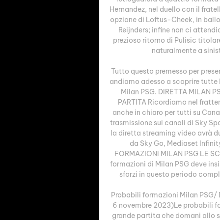
Hernandez, nel duello con il frat
opzione di Loftus-Cheek, in ballo
Reijnders; infine non ci attendi
prezioso ritorno di Pulisic titol
naturalmente a sinistr
Tutto questo premesso per presen
andiamo adesso a scoprire tutte le 
Milan PSG. DIRETTA MILAN P
PARTITA Ricordiamo nel frattem
anche in chiaro per tutti su Cana
trasmissione sui canali di Sky Spor
la diretta streaming video avrà du
da Sky Go, Mediaset Infinit
FORMAZIONI MILAN PSG LE SCELTE
formazioni di Milan PSG deve insis
sforzi in questo periodo compli
Probabili formazioni Milan PSG/ D
6 novembre 2023)Le probabili f
grande partita che domani allo s