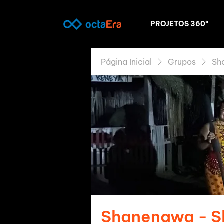
PROJETOS 360º
Página Inicial
Grupos
Sh
Shanenawa - 