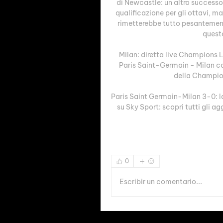
di Newcastle: un altro successo 
qualificazione per gli ottavi, m
rimetterebbe tutto pesantemente
questo
Milan: diretta live Champions L
Paris Saint-Germain - Milan co
della Champion
Paris Saint Germain-Milan 3-0: 
su Sky Sport: scopri tutti gli a
0
Escribir un comentario...