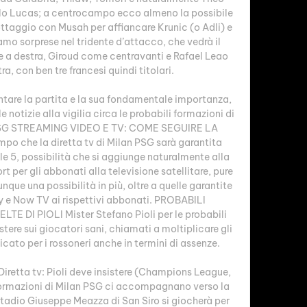
ello Lucas; a centrocampo ecco almeno la possibile 
ttaggio con Musah per affiancare Krunic (o Adli) e 
amo sorprese nel tridente d’attacco, che vedrà il 
are a destra, Giroud come centravanti e Rafael Leao 
a, con ben tre francesi quindi titolari. 

tare la partita e la sua fondamentale importanza, 
notizie alla vigilia circa le probabili formazioni di 
SG STREAMING VIDEO E TV: COME SEGUIRE LA 
po che la diretta tv di Milan PSG sarà garantita 
le 5, possibilità che si aggiunge naturalmente alla 
t per gli abbonati alla televisione satellitare, pure 
nque una possibilità in più, oltre a quelle garantite 
y e Now TV ai rispettivi abbonati. PROBABILI 
 DI PIOLI Mister Stefano Pioli per le probabili 
tere sui giocatori sani, chiamati a moltiplicare gli 
cato per i rossoneri anche in termini di assenze. 

iretta tv: Pioli deve insistere (Champions League, 
ormazioni di Milan PSG ci accompagnano verso la 
tadio Giuseppe Meazza di San Siro si giocherà per 