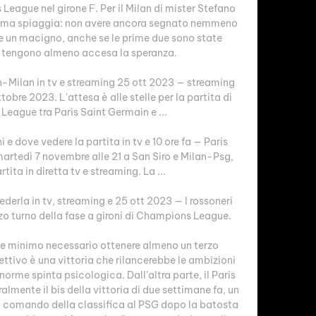
eague nel girone F. Per il Milan di mister Stefano 
ultima spiaggia: non avere ancora segnato nemmeno 
me un macigno, anche se le prime due sono state 
 tengono almeno accesa la speranza. 

-Milan in tv e streaming 25 ott 2023 — streaming 
bre 2023. L'attesa è alle stelle per la partita di 
ague tra Paris Saint Germain e ...

e dove vedere la partita in tv e 10 ore fa — Paris 
tedì 7 novembre alle 21 a San Siro e Milan-Psg, 
tita in diretta tv e streaming. La ...

derla in tv, streaming e 25 ott 2023 — I rossoneri 
zo turno della fase a gironi di Champions League.

e minimo necessario ottenere almeno un terzo 
ttivo è una vittoria che rilancerebbe le ambizioni 
rme spinta psicologica. Dall’altra parte, il Paris 
mente il bis della vittoria di due settimane fa, un 
il comando della classifica al PSG dopo la batosta 