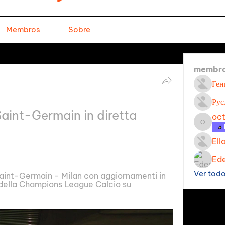
Membros
Sobre
membr
Ген
Рус
Saint-Germain in diretta 
oc
octavi
Ell
Ede
Ver tod
 Saint-Germain - Milan con aggiornamenti in 
 della Champions League Calcio su 