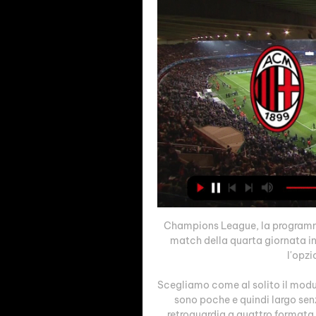
Champions League, la programma
match della quarta giornata in 
l'opzi
Scegliamo come al solito il modul
sono poche e quindi largo senz
retroguardia a quattro formata