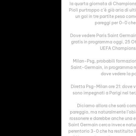
la quarta giornata di Champions L
Pioli purtroppo c’è già aria di 
un gol in tre partite pesa co
pareggi per 0-0 che
Dove vedere Paris Saint Germain
gratis in programma oggi, 25 Otto
UEFA Champions Le
Milan-Psg, probabili formazioni 
Saint-Germain, in programma mar
dove vedere la par
Diretta Psg-Milan ore 21: dove ve
sono impegnati a Parigi nel ter
Diciamo allora che sarà com
pareggio, ma naturalmente l’obie
rossonere e darebbe anche una eno
Saint Germain cerca invece natural
perentorio 3-0 che ha restituito 