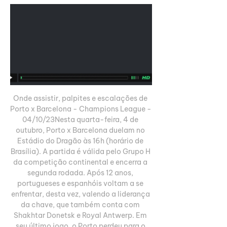
Onde assistir, palpites e escalações de 
Porto x Barcelona - Champions League - 
04/10/23Nesta quarta-feira, 4 de 
outubro, Porto x Barcelona duelam no 
Estádio do Dragão às 16h (horário de 
Brasília). A partida é válida pelo Grupo H 
da competição continental e encerra a 
segunda rodada. Após 12 anos, 
portugueses e espanhóis voltam a se 
enfrentar, desta vez, valendo a liderança 
da chave, que também conta com 
Shakhtar Donetsk e Royal Antwerp. Em 
seu último jogo, o Porto perdeu para o 