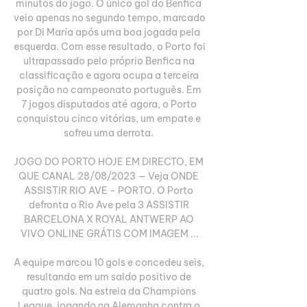
minutos do jogo. O único gol do Benfica 
veio apenas no segundo tempo, marcado 
por Di María após uma boa jogada pela 
esquerda. Com esse resultado, o Porto foi 
ultrapassado pelo próprio Benfica na 
classificação e agora ocupa a terceira 
posição no campeonato português. Em 
7 jogos disputados até agora, o Porto 
conquistou cinco vitórias, um empate e 
sofreu uma derrota. 

JOGO DO PORTO HOJE EM DIRECTO, EM 
QUE CANAL 28/08/2023 — Veja ONDE 
ASSISTIR RIO AVE - PORTO. O Porto 
defronta o Rio Ave pela 3 ASSISTIR 
BARCELONA X ROYAL ANTWERP AO 
VIVO ONLINE GRÁTIS COM IMAGEM ...

A equipe marcou 10 gols e concedeu seis, 
resultando em um saldo positivo de 
quatro gols. Na estreia da Champions 
League, jogando na Alemanha contra o 