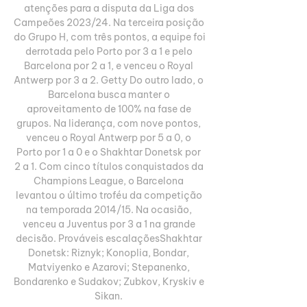
atenções para a disputa da Liga dos 
Campeões 2023/24. Na terceira posição 
do Grupo H, com três pontos, a equipe foi 
derrotada pelo Porto por 3 a 1 e pelo 
Barcelona por 2 a 1, e venceu o Royal 
Antwerp por 3 a 2. Getty Do outro lado, o 
Barcelona busca manter o 
aproveitamento de 100% na fase de 
grupos. Na liderança, com nove pontos, 
venceu o Royal Antwerp por 5 a 0, o 
Porto por 1 a 0 e o Shakhtar Donetsk por 
2 a 1. Com cinco títulos conquistados da 
Champions League, o Barcelona 
levantou o último troféu da competição 
na temporada 2014/15. Na ocasião, 
venceu a Juventus por 3 a 1 na grande 
decisão. Prováveis escalaçõesShakhtar 
Donetsk: Riznyk; Konoplia, Bondar, 
Matviyenko e Azarovi; Stepanenko, 
Bondarenko e Sudakov; Zubkov, Kryskiv e 
Sikan. 
