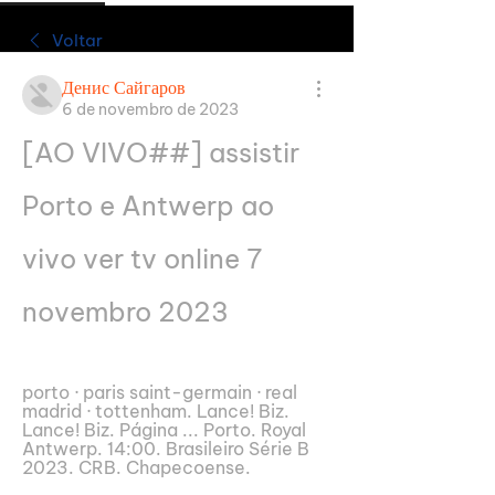
Voltar
Денис Сайгаров
6 de novembro de 2023
[AO VIVO##] assistir 
Porto e Antwerp ao 
vivo ver tv online 7 
novembro 2023
porto · paris saint-germain · real 
madrid · tottenham. Lance! Biz. 
Lance! Biz. Página ... Porto. Royal 
Antwerp. 14:00. Brasileiro Série B 
2023. CRB. Chapecoense.