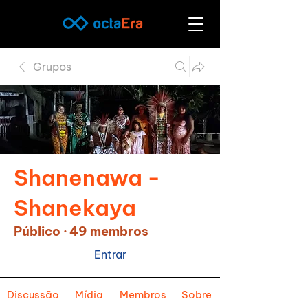
Grupos
Shanenawa -
Shanekaya
Público
·
49 membros
Entrar
Discussão
Mídia
Membros
Sobre