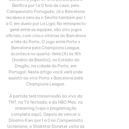
Benfica por 1 a 0 fora de casa, pelo 
Campeonato Português; Já o Barcelona 
recebeu e venceu o Sevilla também por 1 
a 0, em duelo por La Liga; No retrospecto 
geral entre as equipes, são oito jogos 
oficiais, com cinco vitórias do Barcelona 
e três do Porto; O jogo entre Porto x 
Barcelona pela Champions League, 
acontece na quarta-feira (4) às 16h 
(horário de Brasília), no Estádio do 
Dragão, na cidade do Porto, em 
Portugal; Neste artigo você verá onde 
assistir ao vivo Porto x Barcelona pela 
Champions League. 

A partida terá transmissão ao vivo da 
TNT, na TV fechada, e da HBO Max, no 
streaming (veja a programação 
completa aqui). Depois de vencer o 
Dínamo Kiev por 1 a 0 no Campeonato 
Ucraniano, o Shakhtar Donetsk volta as 