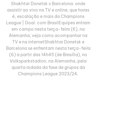
Shakhtar Donetsk x Barcelona: onde 
assistir ao vivo na TV e online, que horas 
é, escalação e mais da Champions 
League | Goal. com BrasilEquipes entram 
em campo nesta terça-feira (6), na 
Alemanha; veja como acompanhar na 
TV e na internetShakhtar Donetsk e 
Barcelona se enfrentam nesta terça-feira 
(6) a partir das 14h45 (de Brasília), no 
Volksparkstadion, na Alemanha, pela 
quarta rodada da fase de grupos da 
Champions League 2023/24. 

Multicanais - Multi canal - Assistir 
Futebol Ao Vivo Grátis Assistir Futebol 
ao vivo online gratis HD. O Multicanais é 
uma plataforma de site e aplicativo para 
assistir futebol online grátis!

Técnico: Sérgio Conceição. Escalação 
confirmada do Barcelona Ter Stegen, 