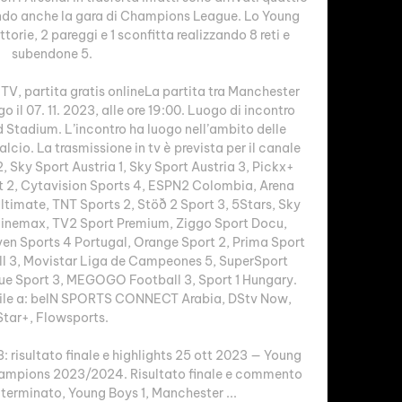
ndo anche la gara di Champions League. Lo Young 
orie, 2 pareggi e 1 sconfitta realizzando 8 reti e 
subendone 5. 

TV, partita gratis onlineLa partita tra Manchester 
il 07. 11. 2023, alle ore 19:00. Luogo di incontro 
 Stadium. L’incontro ha luogo nell’ambito delle 
cio. La trasmissione in tv è prevista per il canale 
 Sky Sport Austria 1, Sky Sport Austria 3, Pickx+ 
 2, Cytavision Sports 4, ESPN2 Colombia, Arena 
ltimate, TNT Sports 2, Stöð 2 Sport 3, 5Stars, Sky 
Cinemax, TV2 Sport Premium, Ziggo Sport Docu, 
en Sports 4 Portugal, Orange Sport 2, Prima Sport 
ll 3, Movistar Liga de Campeones 5, SuperSport 
lue Sport 3, MEGOGO Football 3, Sport 1 Hungary. 
bile a: beIN SPORTS CONNECT Arabia, DStv Now, 
Star+, Flowsports. 

risultato finale e highlights 25 ott 2023 — Young 
ampions 2023/2024. Risultato finale e commento 
o terminato, Young Boys 1, Manchester ...
