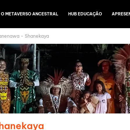
O METAVERSO ANCESTRAL
HUB EDUCAÇÃO
APRESE
anenawa - Shanekaya
Shanekaya