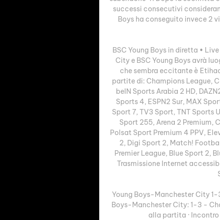
successi consecutivi considera
Boys ha conseguito invece 2 vitt
BSC Young Boys in diretta • Live 
City e BSC Young Boys avrà luogo 
che sembra eccitante è Etihad
partite di: Champions League, Cal
beIN Sports Arabia 2 HD, DAZN2,
Sports 4, ESPN2 Sur, MAX Sport
Sport 7, TV3 Sport, TNT Sports U
Sport 255, Arena 2 Premium, 
Polsat Sport Premium 4 PPV, Elev
2, Digi Sport 2, Match! Footba
Premier League, Blue Sport 2, B
Trasmissione Internet accessi
Young Boys-Manchester City 1-3: 
Boys-Manchester City: 1-3 - Ch
alla partita · Incontr