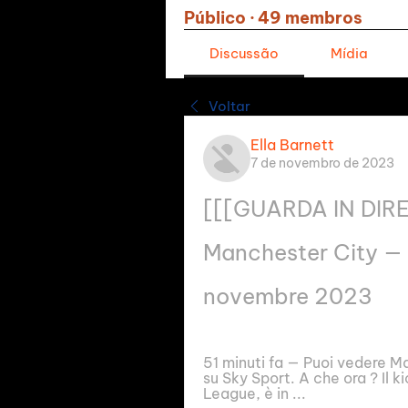
Público
·
49 membros
Discussão
Mídia
Voltar
Ella Barnett
7 de novembro de 2023
[[[GUARDA IN DIRET
Manchester City — Y
novembre 2023
51 minuti fa — Puoi vedere Ma
su Sky Sport. A che ora ? Il 
League, è in ...