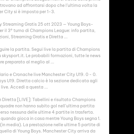
ritrovano ad affrontarsi dopo che l’ultima volta la 
 City si è imposta per 1-3. 

 Streaming Gratis 25 ott 2023 — Young Boys-
r il 3° turno di Champions League: info partita, 
oni, Streaming Gratis e Diretta ...

re la partita. Segui live la partita di Champions 
kysport.it. Le probabili formazioni, tutte le news 
re preparato al meglio al ...

dario e Cronache live Manchester City U19. 0 - 0. 
s U19. Diretta calcio è la sezione dedicata agli 
 live. Accedi a questa ...

Diretta [LIVE]: Tabellini e risultato Champions 
uadre non hanno subito gol nell'ultima partita 
so nessuna delle ultime 4 partite in trasferta. 
 quando gioca in casa mentre Young Boys segna 1. 
in media). La prestazione nelle ultime 5 partite di 
quella di Young Boys. Manchester City arriva da 