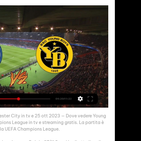
er City in tv e 25 ott 2023 — Dove vedere Young 
ns League in tv e streaming gratis. La partita è 
 la UEFA Champions League.
