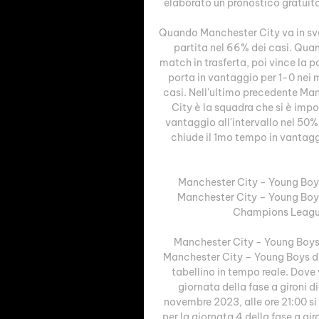
elaborato un pronostico gratuito
Quando Manchester City va in sva
partita nel 66% dei casi. Quan
match in trasferta, poi vince la 
porta in vantaggio per 1-0 nei m
casi. Nell'ultimo precedente Man
City è la squadra che si è impo
vantaggio all'intervallo nel 50
chiude il 1mo tempo in vantagg
Manchester City - Young Boys: 
Manchester City – Young Boys ,
Champions League, s
Manchester City - Young Boys: d
Manchester City – Young Boys di 
tabellino in tempo reale. Dove v
giornata della fase a giron
novembre 2023, alle ore 21:00 s
per la giornata 4 della fase a gi