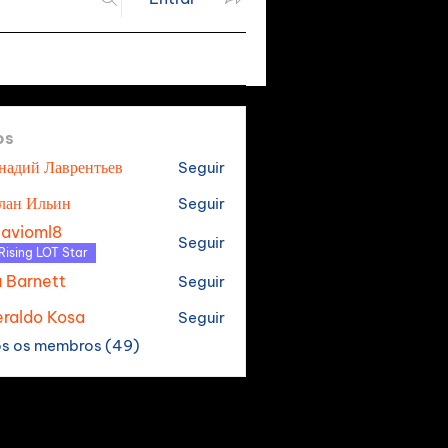
os
надий Лаврентьев
Seguir
лан Ильин
Seguir
tavioml8
Seguir
oml8
Rising LOT Star
a Barnett
Seguir
raldo Kosa
Seguir
os os membros (49)