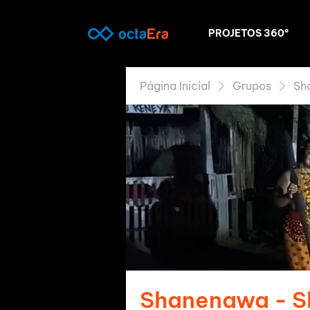
PROJETOS 360º
Página Inicial
Grupos
Sh
Shanenawa - 