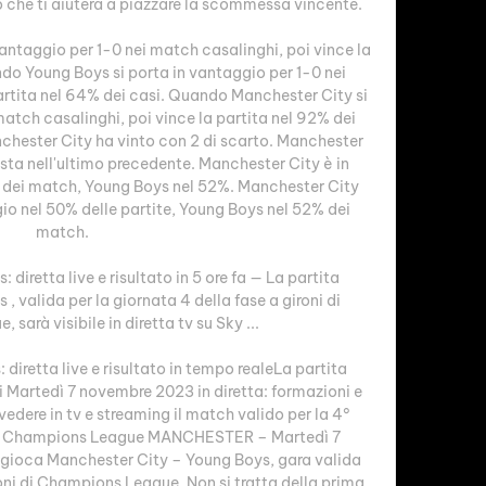
 che ti aiuterà a piazzare la scommessa vincente. 

ntaggio per 1-0 nei match casalinghi, poi vince la 
do Young Boys si porta in vantaggio per 1-0 nei 
partita nel 64% dei casi. Quando Manchester City si 
atch casalinghi, poi vince la partita nel 92% dei 
chester City ha vinto con 2 di scarto. Manchester 
sta nell'ultimo precedente. Manchester City è in 
% dei match, Young Boys nel 52%. Manchester City 
io nel 50% delle partite, Young Boys nel 52% dei 
match. 

diretta live e risultato in 5 ore fa — La partita 
 valida per la giornata 4 della fase a gironi di 
arà visibile in diretta tv su Sky ...

iretta live e risultato in tempo realeLa partita 
Martedì 7 novembre 2023 in diretta: formazioni e 
edere in tv e streaming il match valido per la 4° 
i di Champions League MANCHESTER – Martedì 7 
i gioca Manchester City – Young Boys, gara valida 
roni di Champions League. Non si tratta della prima 