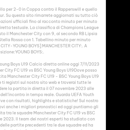
lo per 2-0 in Coppa contro il Rapperswill e quello 
r. Su questo sito rimarrete aggiornati su tutto ciò 
azioni ufficiali fino al racconto minuto per minuto 
diretta testuale. La classifica di Champions League 
sto il Manchester City con 9, al secondo RB Lipsia 
Stella Rossa con 1. Tabellino minuto per minuto 
 CITY-YOUNG BOYS] MANCHESTER CITY:. A 
sizione:YOUNG BOYS:. 

ung Boys U19 Calcio diretta online oggi 7/11/2023 
ter City FC U19 vs BSC Young Boys U19Dove posso 
artita Manchester City FC U19 - BSC Young Boys U19 
i registri sul nostro sito web e troverai tutte le 
re la partita in diretta il 07 novembre 2023 alle 
to dell’incontro in tempo reale. Guarda UEFA Youth 
e con risultati, highlights e statistiche! Sul nostro 
rovi anche i migliori pronostici ed oggi puntiamo gli 
tita tra le squadre Manchester City FC U19 vs BSC 
2023. Il team dei nostri esperti ha studiato con 
 delle partite precedenti tra le due squadre ed ha 