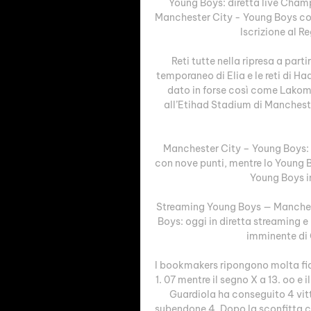
Young Boys: diretta live Champi
Manchester City - Young Boys con
Iscrizione al Re
Reti tutte nella ripresa a parti
temporaneo di Elia e le reti di Ha
dato in forse così come Lakomy
all’Etihad Stadium di Mancheste
Manchester City – Young Boys: ca
con nove punti, mentre lo Young B
Young Boys in
Streaming Young Boys — Mancheste
Boys: oggi in diretta streaming e
imminente di C
I bookmakers ripongono molta fid
1. 07 mentre il segno X a 13. oo e 
Guardiola ha conseguito 4 vitto
subendone 4. Dopo la sconfitta con