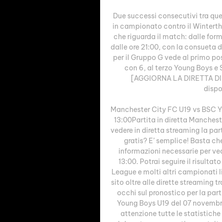
Due successi consecutivi tra quel
in campionato contro il Winterthu
che riguarda il match: dalle form
dalle ore 21:00, con la consueta 
per il Gruppo G vede al primo po
con 6, al terzo Young Boys e 
[AGGIORNA LA DIRETTA DI
dispo
Manchester City FC U19 vs BSC Yo
13:00Partita in diretta Manches
vedere in diretta streaming la p
gratis? E’ semplice! Basta che t
informazioni necessarie per vede
13:00. Potrai seguire il risulta
League e molti altri campionati liv
sito oltre alle dirette streaming t
occhi sul pronostico per la par
Young Boys U19 del 07 novembre 
attenzione tutte le statistiche