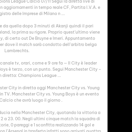
ons League Calcio 07/11 Segui la diretta live di 
 aggiornamenti in tempo reale CF, Partita I.V.A. e 
gistro delle Imprese di Milano n ...

re da quella dopo 3 minuti di Akanji quindi il pari 
aland, la prima su rigore. Proprio quest’ultimo viene 
, di certo out De Bruyne e Imeri. Appuntamento 
r dove il match sarà condotto dell’arbitro belga 
Lambrechts. 

nale tv, orari, come e 9 ore fa — Il City è leader 
oys è terzo, con un punto. Segui Manchester City – 
 diretta: Champions League ...

r City in diretta oggi Manchester City vs. Young 
 in TV. Manchester City vs. Young Boys è un evento 
alcio che avrà luogo il giorno .

ucia nella Manchester City, quotando la vittoria a 
il 2 a 23. 00. Negli ultimi cinque match la squadra di 
rie, 0 pareggi e 1 sconfitta realizzando 14 gol e 
 l’Arsenal in trasferta infatti sono arrivati quattro 