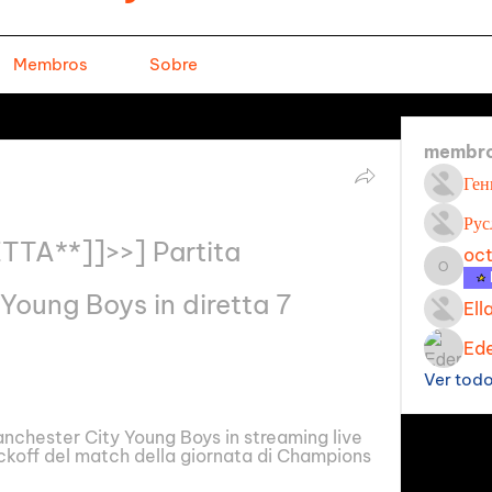
Membros
Sobre
membr
Ген
Рус
TA**]]>>] Partita 
oc
octavi
oung Boys in diretta 7 
Ell
Ede
Ver tod
nchester City Young Boys in streaming live 
kickoff del match della giornata di Champions 