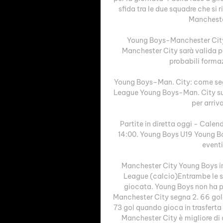
sfida tra le due squadre che si 
Manchester
Young Boys-Manchester City
Manchester City sarà valida pe
probabili formazi
Young Boys–Man. City: come segui
League Young Boys-Man. City su s
per arriva
Partite in diretta oggi - Calen
14:00. Young Boys U19 Young Boy
eventi
Manchester City Young Boys in 
League (calcio)Entrambe le sq
giocata. Young Boys non ha per
Manchester City segna 2. 66 gol
73 gol quando gioca in trasferta (
Manchester City è migliore di 