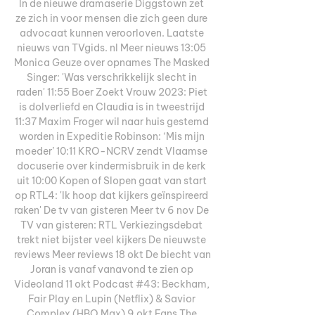
In de nieuwe dramaserie Diggstown zet 
ze zich in voor mensen die zich geen dure 
advocaat kunnen veroorloven. Laatste 
nieuws van TVgids. nl Meer nieuws 13:05 
Monica Geuze over opnames The Masked 
Singer: 'Was verschrikkelijk slecht in 
raden' 11:55 Boer Zoekt Vrouw 2023: Piet 
is dolverliefd en Claudia is in tweestrijd 
11:37 Maxim Froger wil naar huis gestemd 
worden in Expeditie Robinson: ‘Mis mijn 
moeder’ 10:11 KRO-NCRV zendt Vlaamse 
docuserie over kindermisbruik in de kerk 
uit 10:00 Kopen of Slopen gaat van start 
op RTL4: 'Ik hoop dat kijkers geïnspireerd 
raken' De tv van gisteren Meer tv 6 nov De 
TV van gisteren: RTL Verkiezingsdebat 
trekt niet bijster veel kijkers De nieuwste 
reviews Meer reviews 18 okt De biecht van 
Joran is vanaf vanavond te zien op 
Videoland 11 okt Podcast #43: Beckham, 
Fair Play en Lupin (Netflix) & Savior 
Complex (HBO Max) 9 okt Fans The 