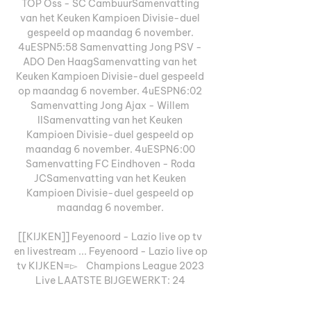
TOP Oss - SC CambuurSamenvatting 
van het Keuken Kampioen Divisie-duel 
gespeeld op maandag 6 november. 
4uESPN5:58 Samenvatting Jong PSV - 
ADO Den HaagSamenvatting van het 
Keuken Kampioen Divisie-duel gespeeld 
op maandag 6 november. 4uESPN6:02 
Samenvatting Jong Ajax - Willem 
IISamenvatting van het Keuken 
Kampioen Divisie-duel gespeeld op 
maandag 6 november. 4uESPN6:00 
Samenvatting FC Eindhoven - Roda 
JCSamenvatting van het Keuken 
Kampioen Divisie-duel gespeeld op 
maandag 6 november. 

[[KIJKEN]] Feyenoord - Lazio live op tv 
en livestream ... Feyenoord - Lazio live op 
tv KIJKEN=▻    Champions League 2023 
Live LAATSTE BIJGEWERKT: 24 
OKTOBER 2023 Feyenoord neemt het op 
tegen Lazio vanaf 25 ...
