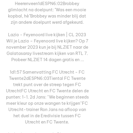
Heerenveen1dESPN6:02Brobbey 
glimlacht na doelpunt: "Was een mooie 
kopbal, hè"Brobbey was minder blij dat 
zijn andere doelpunt werd afgekeurd. 

Lazio - Feyenoord live kijken | CL 2023 
Wil je Lazio – Feyenoord live kijken? Op 7 
november 2023 kun je bij NLZIET naar de 
Galatasaray livestream kijken van RTL 7. 
Probeer NLZIET 14 dagen gratis en ...

1d1:57 Samenvatting FC Utrecht - FC 
Twente2dESPN6:03Tiental FC Twente 
trekt punt over de streep tegen FC 
UtrechtFC Utrecht en FC Twente delen de 
punten: 1-1. 2d Jans: ''We beginnen steeds 
meer kleur op onze wangen te krijgen''FC 
Utrecht-trainer Ron Jans na afloop van 
het duel in de Eredivisie tussen FC 
Utrecht en FC Twente. 
