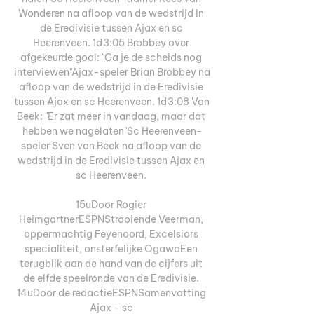
Wonderen na afloop van de wedstrijd in 
de Eredivisie tussen Ajax en sc 
Heerenveen. 1d3:05 Brobbey over 
afgekeurde goal: "Ga je de scheids nog 
interviewen"Ajax-speler Brian Brobbey na 
afloop van de wedstrijd in de Eredivisie 
tussen Ajax en sc Heerenveen. 1d3:08 Van 
Beek: "Er zat meer in vandaag, maar dat 
hebben we nagelaten"Sc Heerenveen-
speler Sven van Beek na afloop van de 
wedstrijd in de Eredivisie tussen Ajax en 
sc Heerenveen. 

15uDoor Rogier 
HeimgartnerESPNStrooiende Veerman, 
oppermachtig Feyenoord, Excelsiors 
specialiteit, onsterfelijke OgawaEen 
terugblik aan de hand van de cijfers uit 
de elfde speelronde van de Eredivisie. 
14uDoor de redactieESPNSamenvatting 
Ajax - sc 