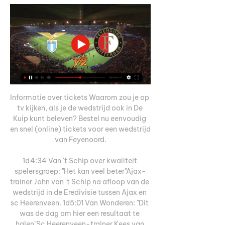
Informatie over tickets Waarom zou je op 
tv kijken, als je de wedstrijd ook in De 
Kuip kunt beleven? Bestel nu eenvoudig 
en snel (online) tickets voor een wedstrijd 
van Feyenoord.

1d4:34 Van 't Schip over kwaliteit 
spelersgroep: "Het kan veel beter"Ajax-
trainer John van 't Schip na afloop van de 
wedstrijd in de Eredivisie tussen Ajax en 
sc Heerenveen. 1d5:01 Van Wonderen: "Dit 
was de dag om hier een resultaat te 
halen"Sc Heerenveen-trainer Kees van 