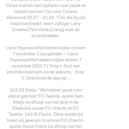
Crown kunnen hart ophalen voor zesde en 
laatste seizoen Tip Larry Crowne 
Vanavond 20:27 - 22:29 · Film Als hij zijn 
baan kwijtraakt, keert vijftiger Larry 
Crowne (Tom Hanks) terug naar de 
schoolbanken. 

Lazio Feyenoord Rotterdam kijken stream 
7 november 2 uur geleden — Lazio 
Feyenoord Rotterdam kijken stream 7 
november 2023 TV Stap 1: Sluit een 
proefabonnement via de website. · Stap 
2: Download de app op ...

2d3:29 Steijn: ''We hebben goed voor 
elkaar geknokt''FC Twente-speler Sem 
Steijn na afloop van het duel in de 
Eredivisie tussen FC Utrecht en FC 
Twente. 2d3:16 Fraulo: "Deze wedstrijd 
horen wij gewoon te winnen"FC Utrecht-
speler Oscar Fraulo na afloop van het 