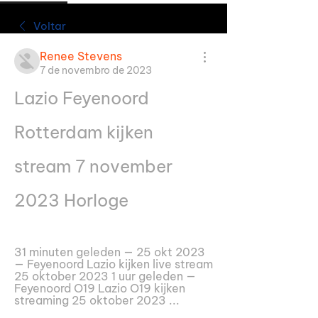
Voltar
Renee Stevens
7 de novembro de 2023
Lazio Feyenoord 
Rotterdam kijken 
stream 7 november 
2023 Horloge
31 minuten geleden — 25 okt 2023 
— Feyenoord Lazio kijken live stream 
25 oktober 2023 1 uur geleden — 
Feyenoord O19 Lazio O19 kijken 
streaming 25 oktober 2023 ...