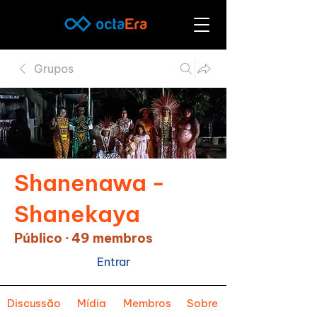
Grupos
Shanenawa -
Shanekaya
Público
·
49 membros
Entrar
Discussão
Mídia
Membros
Sobre