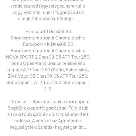
rendelkezned (egyenleged nem nulla 
vagy volt minimum 1 fogadásod az 
elmúlt 24 órában). Földrajzi ...

Eurosport 1 Dnes08:30 
SnookerInternational Championship 
Eurosport 4K Dnes08:30 
SnookerInternational Championship 
NOVA SPORT 2 Dnes09:05 ATP Tour 250: 
Sofia OpenPřímý přenos tenisového 
turnaje ATP Tour 250 (Sofia, Bulharsko), 
Živě Voyo CZ Dnes09:05 ATP Tour 250: 
Sofia Open - ATP Tour 250: Sofia Open - 
7. 11. 

TV műsor - Sportműsorok a mai napon 
Segítünk a sportfogadásban! Túlélésük 
titka a több száz év alatt tökéletesített 
tudásuk.A sorozat az Appalache-
hegységtől a Sziklás-hegységen át ...
