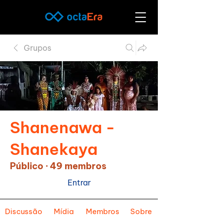
Grupos
Shanenawa -
Shanekaya
Público
·
49 membros
Entrar
Discussão
Mídia
Membros
Sobre