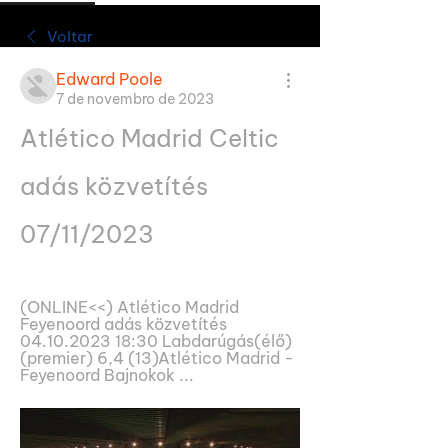
Voltar
Edward Poole
7 de novembro de 2023
Atlético Madrid Celtic 
adás közvetítés 
07/11/2023
(ONLINE<<) Atlético Madrid 
Feyenoord adás közvetítés 
04.10.2023 18:30 Labdarúgás(élő) 
(premier) 6,4 (13)Atlético Madrid - 
Feyenoord Bajnokok ...