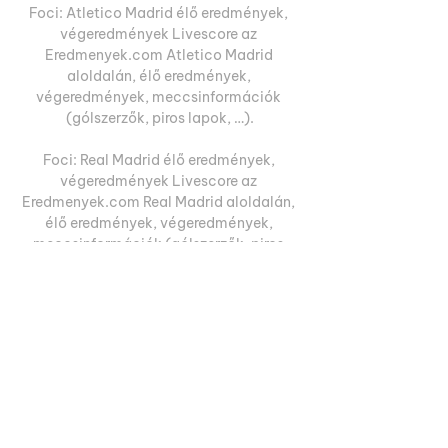
Foci: Atletico Madrid élő eredmények, 
végeredmények Livescore az 
Eredmenyek.com Atletico Madrid 
aloldalán, élő eredmények, 
végeredmények, meccsinformációk 
(gólszerzők, piros lapok, …).

Foci: Real Madrid élő eredmények, 
végeredmények Livescore az 
Eredmenyek.com Real Madrid aloldalán, 
élő eredmények, végeredmények, 
meccsinformációk (gólszerzők, piros 
lapok, …).

Celtic 2-2 Atletico Madrid (25 Oct, 
2023) Final Score Game summary of the 
Celtic vs. Atletico Madrid Uefa 
Champions League game, final score 2-
2, from 25 October 2023 on ESPN (UK).

Celtic Atlético Madrid és élő online 