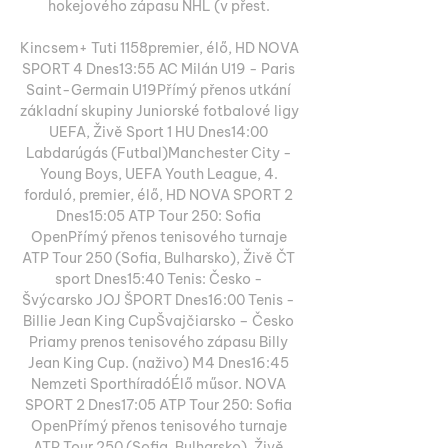
hokejového zápasu NHL (v přest. 

Kincsem+ Tuti 1158premier, élő, HD NOVA 
SPORT 4 Dnes13:55 AC Milán U19 - Paris 
Saint-Germain U19Přímý přenos utkání 
základní skupiny Juniorské fotbalové ligy 
UEFA, Živě Sport 1 HU Dnes14:00 
Labdarúgás (Futbal)Manchester City - 
Young Boys, UEFA Youth League, 4. 
forduló, premier, élő, HD NOVA SPORT 2 
Dnes15:05 ATP Tour 250: Sofia 
OpenPřímý přenos tenisového turnaje 
ATP Tour 250 (Sofia, Bulharsko), Živě ČT 
sport Dnes15:40 Tenis: Česko - 
Švýcarsko JOJ ŠPORT Dnes16:00 Tenis - 
Billie Jean King CupŠvajčiarsko – Česko 
Priamy prenos tenisového zápasu Billy 
Jean King Cup. (naživo) M4 Dnes16:45 
Nemzeti SporthíradóÉlő műsor. NOVA 
SPORT 2 Dnes17:05 ATP Tour 250: Sofia 
OpenPřímý přenos tenisového turnaje 
ATP Tour 250 (Sofia, Bulharsko), Živě 