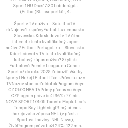
Sport 1 HU Dnes17:30 Labdarúgás 
(Futbal)BL, csoportkör, 4. 

Šport v TV naživo - SatelitnáTV. 
skNajnovšie správyFutbal: Luxembursko 
– Slovensko. Kde sledovať v TV či na 
internete tento kvalifikačný zápas 
naživo? Futbal: Portugalsko – Slovensko. 
Kde sledovať v TV tento kvalifikačný 
futbalový zápas naživo? Skylink: 
Futbalová Premier League na Canal+ 
Sport až do roku 2028 Zobraziť: Všetky 
športy I Hokej I Futbal I TenisPráve teraz v 
TVNázov staniceZačiatokProgram Voyo 
CZ 01:00 NBA TVPřímý přenos na Voyo 
CZProgram práve beží 36%+77 min. 
NOVA SPORT 1 01:05 Toronto Maple Leafs 
- Tampa Bay LightningPřímý přenos 
hokejového zápasu NHL (v přest. : 
Sportovní noviny, NHL News), 
ŽivěProgram práve beží 24%+122 min. 
