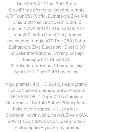
Dnes11:05 ATP Tour 250: Sofia 
OpenPřímý přenos tenisového turnaje 
ATP Tour 250 (Sofia, Bulharsko), Živě M4 
Dnes13:00 Nemzeti SporthíradóÉlő 
műsor. NOVA SPORT 2 Dnes13:05 ATP 
Tour 250: Sofia OpenPřímý přenos 
tenisového turnaje ATP Tour 250 (Sofia, 
Bulharsko), Živě Eurosport 1 Dnes13:30 
SnookerInternational Championship 
Eurosport 4K Dnes13:30 
SnookerInternational Championship 
Sport 2 HU Dnes13:45 Lóverseny. 

nap, premier, élő, HD Zajtrajšie programy 
naživoNázov staniceZačiatokProgram 
NOVA SPORT 1 Zajtra01:05 Carolina 
Hurricanes - Buffalo SabresPřímý přenos 
hokejového zápasu NHL (v přest. : 
Sportovní noviny, NHL News), Živě NOVA 
SPORT 1 Zajtra04:35 San Jose Sharks - 
Philadelphia FlyersPřímý přenos 