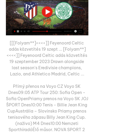
[[[Folyam**]<<<<]] Feyenoord Celtic 
adás közvetítés 19 szept ... [Folyam**]
<<<<]] Feyenoord Celtic adás közvetítés 
19 szeptember 2023 Drawn alongside 
last season's Eredivisie champions, 
Lazio, and Athletico Madrid, Celtic ...

Přímý přenos na Voyo CZ Voyo SK 
Dnes09:05 ATP Tour 250: Sofia Open - 
Sofia OpenPriamy prenos na Voyo SK JOJ 
ŠPORT Dnes10:00 Tenis - Billie Jean King 
CupAustrália – Slovinsko Priamy prenos 
tenisového zápasu Billy Jean King Cup. 
(naživo) M4 Dnes10:00 Nemzeti 
SporthíradóÉlő műsor. NOVA SPORT 2 