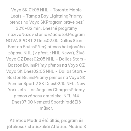
Voyo SK 01:05 NHL - Toronto Maple 
Leafs – Tampa Bay LightningPriamy 
prenos na Voyo SKProgram práve beží 
32%+82 min. Dnešné programy 
naživoNázov staniceZačiatokProgram 
NOVA SPORT 2 Dnes02:05 Dallas Stars - 
Boston BruinsPřímý přenos hokejového 
zápasu NHL (v přest. : NHL News), Živě 
Voyo CZ Dnes02:05 NHL - Dallas Stars - 
Boston BruinsPřímý přenos na Voyo CZ 
Voyo SK Dnes02:05 NHL - Dallas Stars – 
Boston BruinsPriamy prenos na Voyo SK 
Premier Sport 2 SK Dnes02:15 NFL: New 
York Jets-Los Angeles ChargersPriamy 
prenos zápasu americkej NFL M4 
Dnes07:00 Nemzeti SporthíradóÉlő 
műsor. 

Atlético Madrid élő állás, program és 
játékosok statisztikái Atlético Madrid 3 