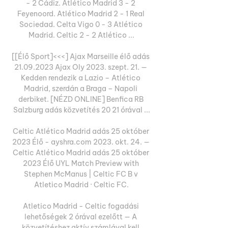
- 2 Cádiz. Atlético Madrid 3 - 2 
Feyenoord. Atlético Madrid 2 - 1 Real 
Sociedad. Celta Vigo 0 - 3 Atlético 
Madrid. Celtic 2 - 2 Atlético ...

[[Élő Sport]<<<] Ajax Marseille élő adás 
21.09.2023 Ajax Oly 2023. szept. 21. — 
Kedden rendezik a Lazio – Atlético 
Madrid, szerdán a Braga – Napoli 
derbiket. [NÉZD ONLINE] Benfica RB 
Salzburg adás közvetítés 20 21 órával ...

Celtic Atlético Madrid adás 25 október 
2023 Élő - ayshra.com 2023. okt. 24. — 
Celtic Atlético Madrid adás 25 október 
2023 Élő UYL Match Preview with 
Stephen McManus | Celtic FC B v 
Atletico Madrid · Celtic FC.

Atletico Madrid - Celtic fogadási 
lehetőségek 2 órával ezelőtt — A 
közvetítéshez aktív számlával kell 