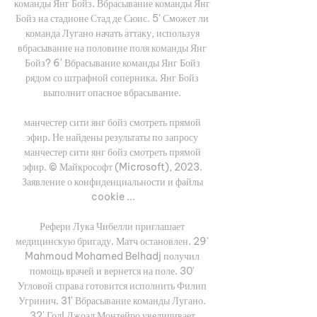
команды Янг Бойз. Вбрасывание команды Янг 
Бойз на стадионе Стад де Сюис. 5' Сможет ли 
команда Лугано начать аттаку, используя 
вбрасывание на половине поля команды Янг 
Бойз? 6' Вбрасывание команды Янг Бойз 
рядом со штрафной соперника. Янг Бойз 
выполнит опасное вбрасывание. 

манчестер сити янг бойз смотреть прямой 
эфир. Не найдены результаты по запросу 
манчестер сити янг бойз смотреть прямой 
эфир. © Майкрософт (Microsoft), 2023. 
Заявление о конфиденциальности и файлы 
cookie ...

Рефери Лука Чибелли приглашает 
медицинскую бригаду. Матч остановлен. 29' 
Mahmoud Mohamed Belhadj получил 
помощь врачей и вернется на поле. 30' 
Угловой справа готовится исполнить Филип 
Угринич. 31' Вбрасывание команды Лугано. 
32' Гол! Джоэл Монтейро увеличивает 