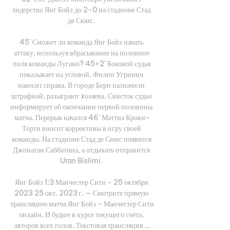
лидерство Янг Бойз до 2-0 на стадионе Стад 
де Сюис. 

45' Сможет ли команда Янг Бойз начать 
аттаку, используя вбрасывание на половине 
поля команды Лугано? 45+2' Боковой судья 
показывает на угловой. Филип Угринич 
навесит справа. В городе Берн назначили 
штрафной, разыграют xозяева. Свисток судьи 
информирует об окончании первой половины 
матча. Перерыв начался 46' Маттиа Кроки-
Торти вносит коррективы в игру своей 
команды. На стадионе Стад де Сюис появится 
Джонатан Саббатина, а отдыхать отправится 
Uran Bislimi. 

Янг Бойз 1:3 Манчестер Сити - 25 октября 
2023 25 окт. 2023 г. — Смотрите прямую 
трансляцию матча Янг Бойз - Манчестер Сити 
онлайн. И будьте в курсе текущего счёта, 
авторов всех голов. Текстовая трансляция ...
