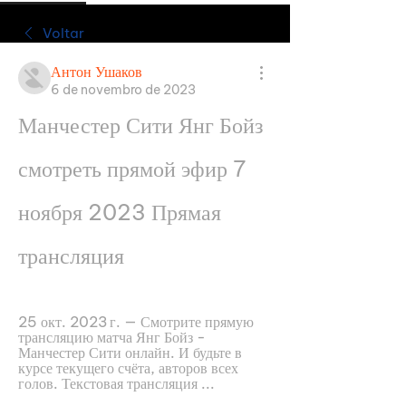
Voltar
Антон Ушаков
6 de novembro de 2023
Манчестер Сити Янг Бойз 
смотреть прямой эфир 7 
ноября 2023 Прямая 
трансляция
25 окт. 2023 г. — Смотрите прямую 
трансляцию матча Янг Бойз - 
Манчестер Сити онлайн. И будьте в 
курсе текущего счёта, авторов всех 
голов. Текстовая трансляция ...