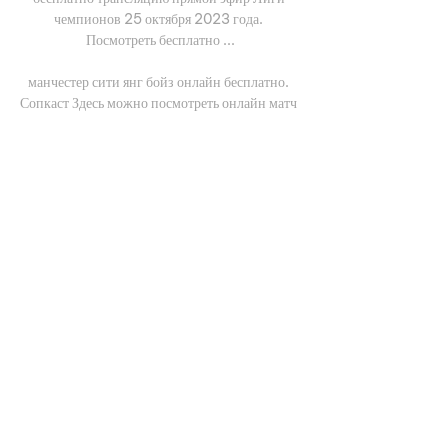
чемпионов 25 октября 2023 года. 
Посмотреть бесплатно ...

манчестер сити янг бойз онлайн бесплатно. 
Сопкаст Здесь можно посмотреть онлайн матч 
Янг Бойз — Манчестер Сити. Лига 
чемпионов. Группа G.25.10.2023. Прямая 
трансляция, голы и опасные моменты в 
прямом эфире ...

41' Широко атакует Лугано. Бьет по воротам 
Игнасио Алиседа, но слишком поторопился с 
решением. Мяч ушел за лицевую линию, Янг 
Бойз разыграет от ворот. 42' 43' Вбрасывание 
выполнит Лугано на половине поля команды 
Янг Бойз. 44' Игнасио Алиседа бил в створ. 
Немного не хватило до логического 
завершения. 

«Янг Бойз» — «Манчестер Сити»: прямая 
трансляция 25 окт. 2023 г. — 