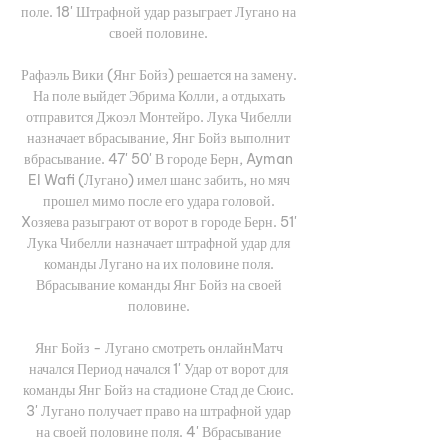
поле. 18' Штрафной удар разыграет Лугано на 
своей половине. 

Рафаэль Вики (Янг Бойз) решается на замену. 
На поле выйдет Эбрима Колли, а отдыхать 
отправится Джоэл Монтейро. Лука Чибелли 
назначает вбрасывание, Янг Бойз выполнит 
вбрасывание. 47' 50' В городе Берн, Ayman 
El Wafi (Лугано) имел шанс забить, но мяч 
прошел мимо после его удара головой. 
Xозяева разыграют от ворот в городе Берн. 51' 
Лука Чибелли назначает штрафной удар для 
команды Лугано на их половине поля. 
Вбрасывание команды Янг Бойз на своей 
половине. 

Янг Бойз - Лугано смотреть онлайнМатч 
начался Период начался 1' Удар от ворот для 
команды Янг Бойз на стадионе Стад де Сюис. 
3' Лугано получает право на штрафной удар 
на своей половине поля. 4' Вбрасывание 