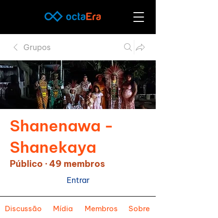
Grupos
Shanenawa -
Shanekaya
Público
·
49 membros
Entrar
Discussão
Mídia
Membros
Sobre