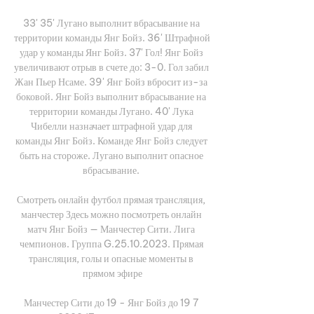
33' 35' Лугано выполнит вбрасывание на 
территории команды Янг Бойз. 36' Штрафной 
удар у команды Янг Бойз. 37' Гол! Янг Бойз 
увеличивают отрыв в счете до: 3-0. Гол забил 
Жан Пьер Нсаме. 39' Янг Бойз вбросит из-за 
боковой. Янг Бойз выполнит вбрасывание на 
территории команды Лугано. 40' Лука 
Чибелли назначает штрафной удар для 
команды Янг Бойз. Команде Янг Бойз следует 
быть на стороже. Лугано выполнит опасное 
вбрасывание. 

Смотреть онлайн футбол прямая трансляция, 
манчестер Здесь можно посмотреть онлайн 
матч Янг Бойз — Манчестер Сити. Лига 
чемпионов. Группа G.25.10.2023. Прямая 
трансляция, голы и опасные моменты в 
прямом эфире

Манчестер Сити до 19 - Янг Бойз до 19 7 