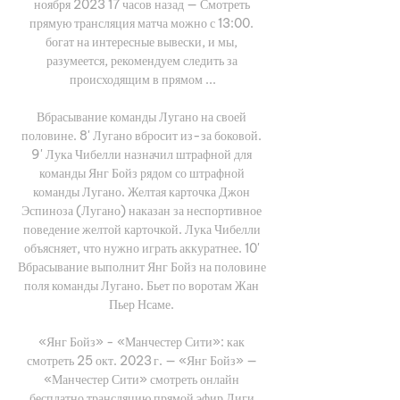
ноября 2023 17 часов назад — Смотреть 
прямую трансляция матча можно с 13:00. 
богат на интересные вывески, и мы, 
разумеется, рекомендуем следить за 
происходящим в прямом ...

Вбрасывание команды Лугано на своей 
половине. 8' Лугано вбросит из-за боковой. 
9' Лука Чибелли назначил штрафной для 
команды Янг Бойз рядом со штрафной 
команды Лугано. Желтая карточка Джон 
Эспиноза (Лугано) наказан за неспортивное 
поведение желтой карточкой. Лука Чибелли 
объясняет, что нужно играть аккуратнее. 10' 
Вбрасывание выполнит Янг Бойз на половине 
поля команды Лугано. Бьет по воротам Жан 
Пьер Нсаме. 

«Янг Бойз» - «Манчестер Сити»: как 
смотреть 25 окт. 2023 г. — «Янг Бойз» — 
«Манчестер Сити» смотреть онлайн 
бесплатно трансляцию прямой эфир Лиги 