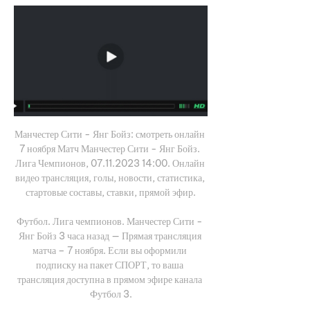
Манчестер Сити - Янг Бойз: смотреть онлайн 
7 ноября Матч Манчестер Сити - Янг Бойз. 
Лига Чемпионов, 07.11.2023 14:00. Онлайн 
видео трансляция, голы, новости, статистика, 
стартовые составы, ставки, прямой эфир.

Футбол. Лига чемпионов. Манчестер Сити - 
Янг Бойз 3 часа назад — Прямая трансляция 
матча – 7 ноября. Если вы оформили 
подписку на пакет СПОРТ, то ваша 
трансляция доступна в прямом эфире канала 
Футбол 3.
