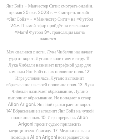
Янг Бойз - Манчестер Сити: смотреть онлайн, 
прямая 25 окт. 2023 г. — Смотреть онлайн 
«Янг Бойз» - «Манчестер Сити» на «Футбол 
24». Прямой эфир пройдёт на телеканале 
«Матч! Футбол 3», трансляция матча 
начнется ...

Мяч свалился с ноги. Лука Чибелли назначает 
удар от ворот. Лугано вводит мяч в игру. 11' 
Лука Чибелли назначает штрафной удар для 
команды Янг Бойз на их половине поля. 12' 
Игра успокоилась, Лугано выполнит 
вбрасывание на своей половине поля. 13' Лука 
Чибелли назначает вбрасывание, Лугано 
выполнит вбрасывание. Не попадает в створ 
Allan Arigoni. Янг Бойз разыграет от ворот. 
14' Вбрасывание выполнит Янг Бойз на чужой 
половине поля. 15' Игра прервана. Allan 
Arigoni просит судью пригласить 
медицинскую бригаду. 17' Медики оказали 
помощь и Allan Arigoni возвращается на 