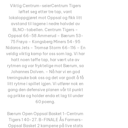
Viktig Centrum-seierCentrum Tigers 
løftet seg etter tre tap, vant 
lokaloppgjøret mot Oppsal og fikk litt 
avstand til lagene i nedre halvdel av 
BLNO-tabellen. Centrum Tigers – 
Oppsal 66-58 Ammerud – Bærum 53-
75 Frøya – Kongsberg Miners 54-95 
Nidaros Jets – Tromsø Storm 66-116 – En 
veldig viktig kamp for oss som lag. Vi har 
hatt noen tøffe tap, har vært ute av 
rytmen og var fryktelige mot Bærum, sa 
Johannes Dolven. – Nå har vi en god 
treningsuke bak oss og det var godt å få 
litt rytme i spillet igjen. Vi utfører nok en 
gang den defensive planen vår til punkt 
og prikke og holder enda et lag til under 
60 poeng. 

Bærum Open Oppsal Basket 1-Centrum 
Tigers 1 40-27. B-FINALE Ås Farmers-
Oppsal Basket 2 kampene på live stats 