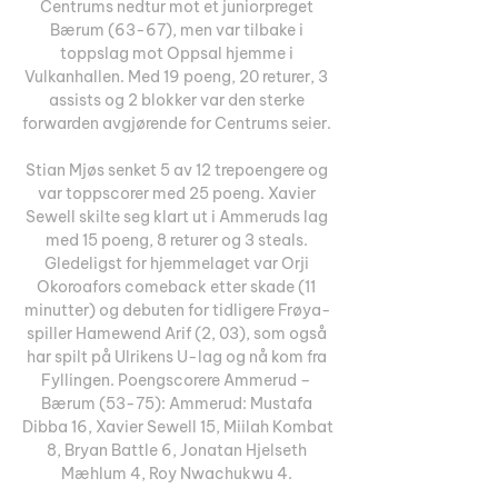
Centrums nedtur mot et juniorpreget 
Bærum (63-67), men var tilbake i 
toppslag mot Oppsal hjemme i 
Vulkanhallen. Med 19 poeng, 20 returer, 3 
assists og 2 blokker var den sterke 
forwarden avgjørende for Centrums seier. 

Stian Mjøs senket 5 av 12 trepoengere og 
var toppscorer med 25 poeng. Xavier 
Sewell skilte seg klart ut i Ammeruds lag 
med 15 poeng, 8 returer og 3 steals. 
Gledeligst for hjemmelaget var Orji 
Okoroafors comeback etter skade (11 
minutter) og debuten for tidligere Frøya-
spiller Hamewend Arif (2, 03), som også 
har spilt på Ulrikens U-lag og nå kom fra 
Fyllingen. Poengscorere Ammerud – 
Bærum (53-75): Ammerud: Mustafa 
Dibba 16, Xavier Sewell 15, Miilah Kombat 
8, Bryan Battle 6, Jonatan Hjelseth 
Mæhlum 4, Roy Nwachukwu 4. 
