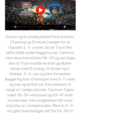
Dolven og en stadig bedre Petar Kutlesic 
(9 poeng og 10 returer) sørget for at 
Oppsals 2, 11-center Jacob Tryon fikk 
tøffe vilkår under begge kurver. Centrum 
vant returstatistikken 58-39 og det hjalp 
ikke at Tryon hadde en klart godkjent 
kamp med 12 poeng, 12 returer og 6 
blokker. 9-0-run og joker fra benken 
Begge lag kom til kampen med 3-7 i seire 
og tap og skiftet om å ha ledelsen til 
langt ut i tredje periode. Centrum Tigers 
ledet 35-34 ved pause og 53-47 etter 
tre perioder, men avgjørelsen falt noen 
minutter ut i sisteperioden. Med en 9-0-
run gikk hjemmelaget rett fra 53-49 til 