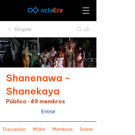
Grupos
Shanenawa -
Shanekaya
Público
·
49 membros
Entrar
Discussão
Mídia
Membros
Sobre