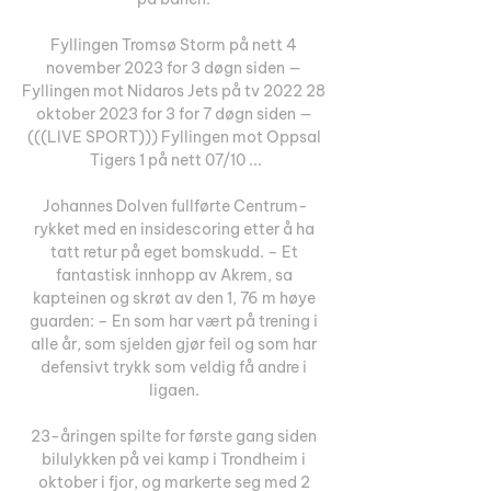
Fyllingen Tromsø Storm på nett 4 
november 2023 for 3 døgn siden — 
Fyllingen mot Nidaros Jets på tv 2022 28 
oktober 2023 for 3 for 7 døgn siden — 
(((LIVE SPORT))) Fyllingen mot Oppsal 
Tigers 1 på nett 07/10 ...

Johannes Dolven fullførte Centrum-
rykket med en insidescoring etter å ha 
tatt retur på eget bomskudd. – Et 
fantastisk innhopp av Akrem, sa 
kapteinen og skrøt av den 1, 76 m høye 
guarden: – En som har vært på trening i 
alle år, som sjelden gjør feil og som har 
defensivt trykk som veldig få andre i 
ligaen. 

23-åringen spilte for første gang siden 
bilulykken på vei kamp i Trondheim i 
oktober i fjor, og markerte seg med 2 