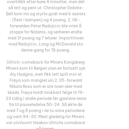
overtråkk etter bare 4 minutter, men det 
så lett og pent ut. Christopher Dobrée-
Bell kom inn og styrte godt med 6 assists 
(flest i kampen) og 4 poeng. 2, 06-
forwarden Petar Radojicic ble vrien å 
stoppe for Nidaros, og serberen endte 
med 31 poeng og 7 returer. Importtrioen 
med Radojicic, Long og McDonald sto 
denne gang for 76 poeng. 

Ullrich-comeback for Miners Kongsberg 
Miners kom til Bergen uten en fortsatt syk 
Aly Hudgins, men fikk lett spill mot et 
Frøya som manglet sin 2, 05-forward 
Nikola Roso som er ute noen uker med 
skade. Frøya holdt brukbart følge til 19-
23 tidlig i andre periode før gjestene raste 
fra til pauseledelse 50-24. Så økte de 
med 7 og 8 poeng i de to siste periodene 
og vant 94-50. Mest gledelig for Miners 
var utvilsomt Haakon Ullrichs comeback 
på banen. 
