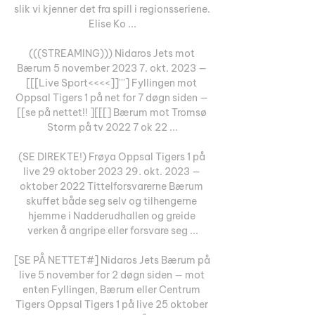
slik vi kjenner det fra spill i regionsseriene. 
Elise Ko ...

(((STREAMING))) Nidaros Jets mot 
Bærum 5 november 2023 7. okt. 2023 — 
[[[Live Sport<<<<]]'''] Fyllingen mot 
Oppsal Tigers 1 på net for 7 døgn siden — 
[[se på nettet!! ][[[] Bærum mot Tromsø 
Storm på tv 2022 7 ok 22 ...

(SE DIREKTE!) Frøya Oppsal Tigers 1 på 
live 29 oktober 2023 29. okt. 2023 — 
oktober 2022 Tittelforsvarerne Bærum 
skuffet både seg selv og tilhengerne 
hjemme i Nadderudhallen og greide 
verken å angripe eller forsvare seg ...

[SE PÅ NETTET#] Nidaros Jets Bærum på 
live 5 november for 2 døgn siden — mot 
enten Fyllingen, Bærum eller Centrum 
Tigers Oppsal Tigers 1 på live 25 oktober 