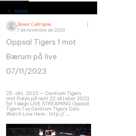
Voltar
Денис Сайгаров
7 de novembro de 2023
Oppsal Tigers 1 mot 
Bærum på live 
07/11/2023
25. okt. 2023 — Centrum Tigers 
mot Frøya på nett 22 oktober 2023 
for 1 døgn LIVE STREAMING Oppsal 
Tigers 1 vs Centrum Tigers Oslo 
Watch Live Here : http:// ...