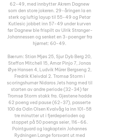
62-49, med innbytter Akrem Dagnew 
som den store jokeren. 29-åringen la en 
sterk og luftig layup til 55-49 og Petar 
Kutlesic jobbet inn 57-49 under kurven 
før Dagnew ble frispilt av Ulrik Stranger-
Johannessen og senket en 3-poenger fra 
hjørnet: 60-49. 

Bærum: Stian Mjøs 25, Sjur Dyb Berg 20, 
Steffon Mitchell 15, Amar Pinjo 7, Jonas 
Øye Hansen 4, Ludvik Mürer Bergseng 2, 
Fredrik Kleivdal 2. Tromsø Storm i 
scoringshumør Nidaros Jets hang med til 
starten av andre periode (32-34) før 
Tromsø Storm stakk fra. Gjestene hadde 
62 poeng ved pause (62-37), passerte 
100 da Odin Olsen Kvalvåg la inn 101-58 
tre minutter ut i fjerdeperioden og 
stoppet på 50 poengs seier, 116-66. 
Pointguard og lagkaptein Johannes 
Rydningen Lange forsvant ut med 