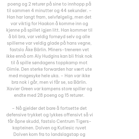
poeng og 2 returer på sine to innhopp på 
til sammen 4 minutter og 44 sekunder. – 
Han har langt fram, selvfølgelig, men det 
var viktig for Haakon å komme inn og 
kjenne på spillet igjen litt. Han kommer til 
å bli bra, var veldig fornøyd selv og alle 
spillerne var veldig glade på hans vegne, 
fastslo Åke Bärlin. Miners-treneren vet 
ikke ennå om Aly Hudgins kan bli frisk nok 
til å spille søndagens toppkamp mot 
Gimle. Den sterke forwarden har vært ute 
med magesyke hele uka. – Han var ikke 
bra nok i går, men vi får se, sa Bärlin. 
Xavier Green var kampens store spiller og 
endte med 28 poeng og 15 returer. 

– Nå gjelder det bare å fortsette det 
defensive trykket og lykkes offensivt så vi 
får åpne skudd, fastslo Centrum Tigers-
kapteinen. Dolven og Kutlesic ruvet 
Dolven kom fra to landslagstap og 