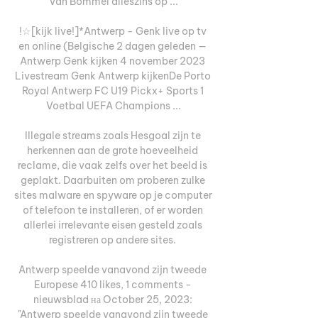
Van Bommel alleszins op ...

!☆[kijk live!]*Antwerp - Genk live op tv 
en online (Belgische 2 dagen geleden — 
Antwerp Genk kijken 4 november 2023 
Livestream Genk Antwerp kijkenDe Porto 
Royal Antwerp FC U19 Pickx+ Sports 1 
Voetbal UEFA Champions ...

Illegale streams zoals Hesgoal zijn te 
herkennen aan de grote hoeveelheid 
reclame, die vaak zelfs over het beeld is 
geplakt. Daarbuiten om proberen zulke 
sites malware en spyware op je computer 
of telefoon te installeren, of er worden 
allerlei irrelevante eisen gesteld zoals 
registreren op andere sites. 

Antwerp speelde vanavond zijn tweede 
Europese 410 likes, 1 comments - 
nieuwsblad на October 25, 2023: 
"Antwerp speelde vanavond zijn tweede 