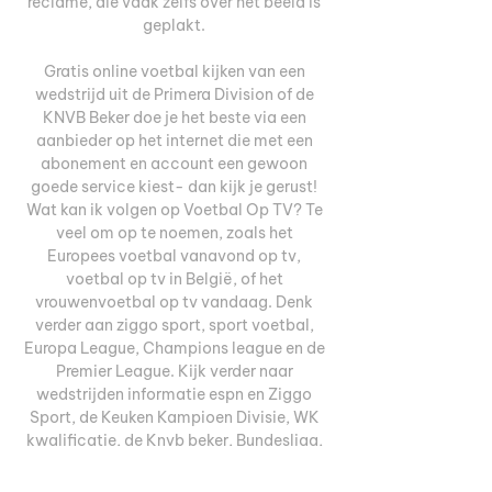
reclame, die vaak zelfs over het beeld is 
geplakt. 

Gratis online voetbal kijken van een 
wedstrijd uit de Primera Division of de 
KNVB Beker doe je het beste via een 
aanbieder op het internet die met een 
abonement en account een gewoon 
goede service kiest- dan kijk je gerust! 
Wat kan ik volgen op Voetbal Op TV? Te 
veel om op te noemen, zoals het 
Europees voetbal vanavond op tv, 
voetbal op tv in België, of het 
vrouwenvoetbal op tv vandaag. Denk 
verder aan ziggo sport, sport voetbal, 
Europa League, Champions league en de 
Premier League. Kijk verder naar 
wedstrijden informatie espn en Ziggo 
Sport, de Keuken Kampioen Divisie, WK 
kwalificatie, de Knvb beker, Bundesliga, 
Primera Divison. Volg onze site en bezoek 
interlands in 2022 van Engeland, 