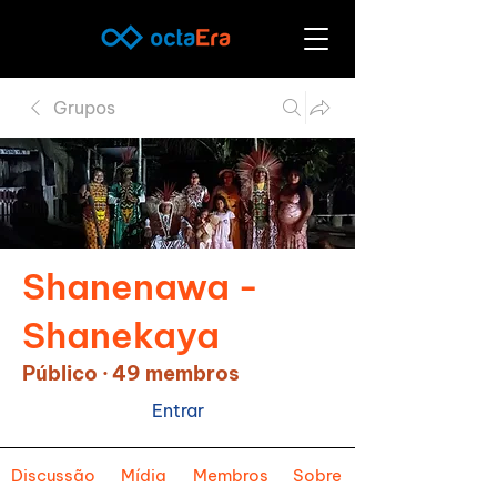
Grupos
Shanenawa -
Shanekaya
Público
·
49 membros
Entrar
Discussão
Mídia
Membros
Sobre