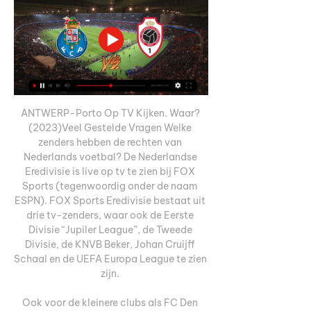
ANTWERP-Porto Op TV Kijken. Waar? 
(2023)Veel Gestelde Vragen Welke 
zenders hebben de rechten van 
Nederlands voetbal? De Nederlandse 
Eredivisie is live op tv te zien bij FOX 
Sports (tegenwoordig onder de naam 
ESPN). FOX Sports Eredivisie bestaat uit 
drie tv-zenders, waar ook de Eerste 
Divisie “Jupiler League”, de Tweede 
Divisie, de KNVB Beker, Johan Cruijff 
Schaal en de UEFA Europa League te zien 
zijn. 

Ook voor de kleinere clubs als FC Den 