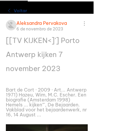
Voltar
Aleksandra Pervakova
6 de novembro de 2023
[[TV KIJKEN<]'] Porto 
Antwerp kijken 7 
november 2023
Bart de Cort · 2009 · ‎Art... Antwerp 
1971) Hazeu, Wim, M.C. Escher. Een 
biografie (Amsterdam 1998) 
Hemels ... kijken”', De Bejaarden. 
Vakblad voor het bejaardenwerk, nr 
16, 14 August ...