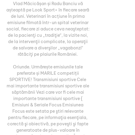
Vlad Măcicășan și Radu Banciu vă 
așteaptă pe Look Sport+ în fiecare seară 
de luni. Veterinari în acțiune În prima 
emisiune filmată într-un spital veterinar 
social, fiecare zi aduce ceva neaşteptat: 
de la pacienţi cu „tradiţie“, la vizite noi, 
de la intervenţii complicate, la operaţii 
de salvare a diverşilor „vagabonzi“ 
rătăciţi pe plaiurile României. 

Oriunde. Urmărește emisiunile tale 
preferate și MARILE competiții 
SPORTIVE! Transmisiuni sportive Cele 
mai importante transmisiuni sportive ale 
săptămânii Vezi care vor fi cele mai 
importante transmisiuni sportive { 
Emisiuni & Seriale Focus Emisiunea 
Focus este setata pe ştiri relevante 
pentru fiecare, pe informaţia esenţiala, 
corectă şi obiectivă, pe poveşti şi fapte 
generatoate de plus-valoare în 