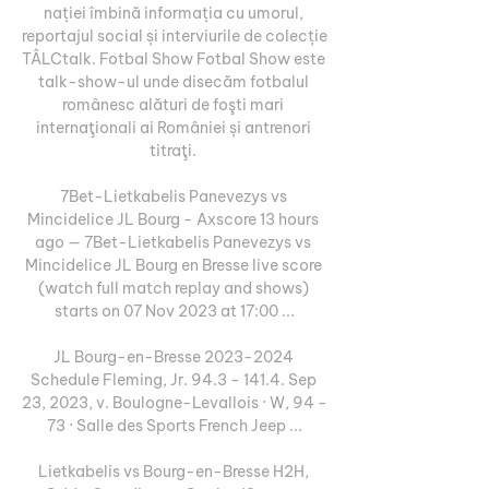
nației îmbină informația cu umorul, 
reportajul social și interviurile de colecție 
TÂLCtalk. Fotbal Show Fotbal Show este 
talk-show-ul unde disecăm fotbalul 
românesc alături de foşti mari 
internaţionali ai României și antrenori 
titraţi. 

7Bet-Lietkabelis Panevezys vs 
Mincidelice JL Bourg - Axscore 13 hours 
ago — 7Bet-Lietkabelis Panevezys vs 
Mincidelice JL Bourg en Bresse live score 
(watch full match replay and shows) 
starts on 07 Nov 2023 at 17:00 ...

JL Bourg-en-Bresse 2023-2024 
Schedule Fleming, Jr. 94.3 - 141.4. Sep 
23, 2023, v. Boulogne-Levallois · W, 94 - 
73 · Salle des Sports French Jeep ...

Lietkabelis vs Bourg-en-Bresse H2H, 