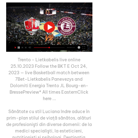
Trento - Lietkabelis live online 
25.10.2023 Follow the BKT E Oct 24, 
2023 — live Basketball match between 
7Bet-Lietkabelis Panevezys and 
Dolomiti Energia Trento JL Bourg-en-
BressePreview* All times EasternClick 
here ...

Sănătate cu stil Luciana Indre aduce în 
prim-plan stilul de viață sănătos, alături 
de profesionişti din diverse domenii: de la 
medici specialişti, la esteticieni, 
nutriţionişti și psihologi. Destinația 