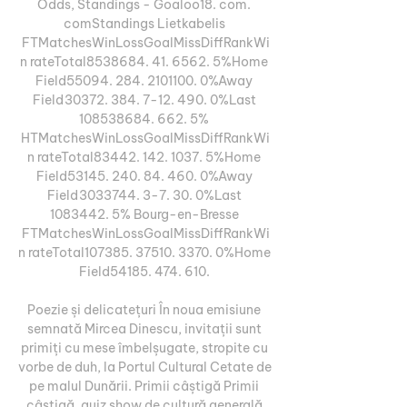
Odds, Standings - Goaloo18. com. 
comStandings Lietkabelis 
FTMatchesWinLossGoalMissDiffRankWi
n rateTotal8538684. 41. 6562. 5%Home 
Field55094. 284. 2101100. 0%Away 
Field30372. 384. 7-12. 490. 0%Last 
108538684. 662. 5% 
HTMatchesWinLossGoalMissDiffRankWi
n rateTotal83442. 142. 1037. 5%Home 
Field53145. 240. 84. 460. 0%Away 
Field3033744. 3-7. 30. 0%Last 
1083442. 5% Bourg-en-Bresse 
FTMatchesWinLossGoalMissDiffRankWi
n rateTotal107385. 37510. 3370. 0%Home 
Field54185. 474. 610. 

Poezie și delicatețuri În noua emisiune 
semnată Mircea Dinescu, invitații sunt 
primiți cu mese îmbelșugate, stropite cu 
vorbe de duh, la Portul Cultural Cetate de 
pe malul Dunării. Primii câștigă Primii 
câştigă, quiz show de cultură generală 