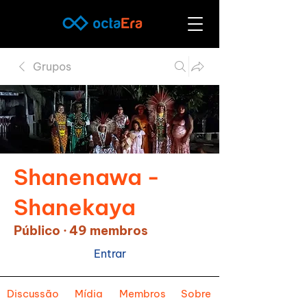
Grupos
Shanenawa -
Shanekaya
Público
·
49 membros
Entrar
Discussão
Mídia
Membros
Sobre