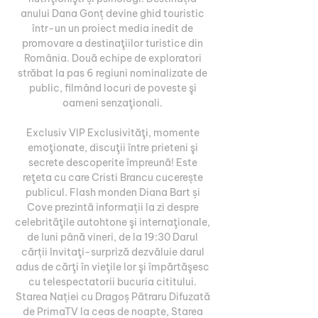
anului Dana Gonț devine ghid touristic 
într-un un proiect media inedit de 
promovare a destinaţiilor turistice din 
România. Două echipe de exploratori 
străbat la pas 6 regiuni nominalizate de 
public, filmând locuri de poveste şi 
oameni senzaţionali. 

Exclusiv VIP Exclusivităţi, momente 
emoţionate, discuţii între prieteni şi 
secrete descoperite împreună! Este 
reţeta cu care Cristi Brancu cucerește 
publicul. Flash monden Diana Bart și 
Cove prezintă informații la zi despre 
celebrităţile autohtone şi internaţionale, 
de luni până vineri, de la 19:30 Darul 
cărții Invitaţi-surpriză dezvăluie darul 
adus de cărţi în vieţile lor şi împărtăşesc 
cu telespectatorii bucuria cititului. 
Starea Nației cu Dragoș Pătraru Difuzată 
de PrimaTV la ceas de noapte, Starea 