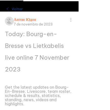
Voltar
Антон Юдин
7 de novembro de 2023
Today: Bourg-en-
Bresse vs Lietkabelis 
live online 7 November 
2023
Get the latest updates on Bourg-
En-Bresse. Livescore, team roster, 
schedule & results, statistics, 
standing, news, videos and 
highlights.