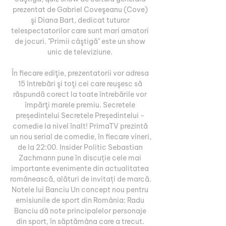
prezentat de Gabriel Coveşeanu (Cove) 
şi Diana Bart, dedicat tuturor 
telespectatorilor care sunt mari amatori 
de jocuri. "Primii câştigă" este un show 
unic de televiziune. 

În fiecare ediţie, prezentatorii vor adresa 
15 întrebări şi toţi cei care reuşesc să 
răspundă corect la toate întrebările vor 
împărţi marele premiu. Secretele 
președintelui Secretele Președintelui - 
comedie la nivel înalt! PrimaTV prezintă 
un nou serial de comedie, în fiecare vineri, 
de la 22:00. Insider Politic Sebastian 
Zachmann pune în discuție cele mai 
importante evenimente din actualitatea 
românească, alături de invitați de marcă. 
Notele lui Banciu Un concept nou pentru 
emisiunile de sport din România: Radu 
Banciu dă note principalelor personaje 
din sport, în săptămâna care a trecut. 