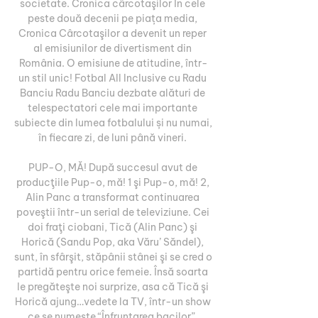
societate. Cronica cârcotaşilor În cele 
peste două decenii pe piața media, 
Cronica Cârcotaşilor a devenit un reper 
al emisiunilor de divertisment din 
România. O emisiune de atitudine, într-
un stil unic! Fotbal All Inclusive cu Radu 
Banciu Radu Banciu dezbate alături de 
telespectatori cele mai importante 
subiecte din lumea fotbalului și nu numai, 
în fiecare zi, de luni până vineri. 

PUP-O, MĂ! După succesul avut de 
producţiile Pup-o, mă! 1 şi Pup-o, mă! 2, 
Alin Panc a transformat continuarea 
poveştii într-un serial de televiziune. Cei 
doi fraţi ciobani, Tică (Alin Panc) şi 
Horică (Sandu Pop, aka Văru’ Săndel), 
sunt, în sfârşit, stăpânii stânei şi se cred o 
partidă pentru orice femeie. Însă soarta 
le pregăteşte noi surprize, asa că Tică şi 
Horică ajung…vedete la TV, într-un show 
ce se numeşte “Înfruntarea bacilor”. 