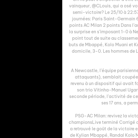
vainqueur, @CLouis, qui a osé v
semi-victoire? Le 25/10 à 22:57 
journées: Paris Saint-Germain 
points AC Milan 2 points Dans l’
la surprise en s’imposant 1-0 à N
point tout de suite au classeme
buts de Mbappé, Kolo Muani et Ka
domicile, 3-0. Les hommes de Lu
A Newcastle, l’équipe parisienne
attaquants), semblait coupée e
revenu à un dispositif qui avait 
son trio Vitinha-Manuel Ugar
seconde période, l’activité de ces
ses 17 ans, a permi
PSG-AC Milan: revivez la victo
championsLive terminé Corrigé d
a retrouvé le goût de la victoire
de Kylian Mbappé, Randal Kolo Mu