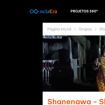
PROJETOS 360º
Página Inicial
Grupos
Sh
Shanenawa - 