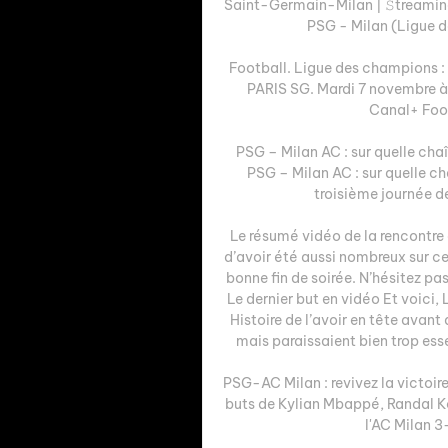
Saint-Germain-Milan | 𝚂treaming
PSG - Milan (Ligue de
Football. Ligue des champions : c
PARIS SG. Mardi 7 novembre à M
Canal+ Foot 
PSG – Milan AC : sur quelle chaî
PSG – Milan AC : sur quelle ch
troisième journée de
Le résumé vidéo de la rencontre es
d’avoir été aussi nombreux sur ce 
bonne fin de soirée. N’hésitez pas
Le dernier but en vidéo Et voici
Histoire de l’avoir en tête avant
mais paraissaient bien trop esse
PSG-AC Milan : revivez la victoir
buts de Kylian Mbappé, Randal Ko
l'AC Milan 3-