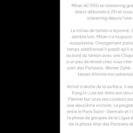
Milan AC PSG en streaming gratu
direct débutera à 21h et nous
streaming depuis l'une d
Le milieu de terrain a rayonné, 
semble loin. Milan n’a toujour
européenne. Changement parisie
temps additionnel Il paraît qu’il 
au bord du terrain avec une Chupa
a un peu de retard chez vous che
part des Parisiens. Warren Zaïre-E
terrain élimine son adversair
Arrivé à droite de la surface, il s
Kang In-Lee est dans son dos 
Premier but sous ses couleurs pari
une deuxième victoire. Le progr
entre le Paris Saint-Germain et l
la phase de groupes de la Ligue 
de la phase aller des Parisiens