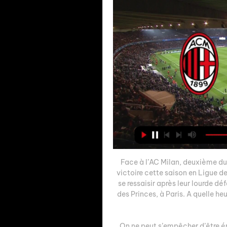
Face à l’AC Milan, deuxième du
victoire cette saison en Ligue 
se ressaisir après leur lourde dé
des Princes, à Paris. A quelle he
On ne peut s’empêcher d’être é