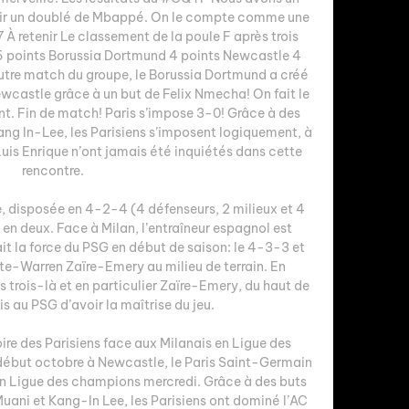
oir un doublé de Mbappé. On le compte comme une 
À retenir Le classement de la poule F après trois 
6 points Borussia Dortmund 4 points Newcastle 4 
autre match du groupe, le Borussia Dortmund a créé 
ewcastle grâce à un but de Felix Nmecha! On fait le 
nt. Fin de match! Paris s’impose 3-0! Grâce à des 
ng In-Lee, les Parisiens s’imposent logiquement, à 
is Enrique n’ont jamais été inquiétés dans cette 
rencontre. 

, disposée en 4-2-4 (4 défenseurs, 2 milieux et 4 
n deux. Face à Milan, l’entraîneur espagnol est 
fait la force du PSG en début de saison: le 4-3-3 et 
te-Warren Zaïre-Emery au milieu de terrain. En 
 trois-là et en particulier Zaïre-Emery, du haut de 
s au PSG d’avoir la maîtrise du jeu. 

ire des Parisiens face aux Milanais en Ligue des 
ébut octobre à Newcastle, le Paris Saint-Germain 
 en Ligue des champions mercredi. Grâce à des buts 
ani et Kang-In Lee, les Parisiens ont dominé l’AC 