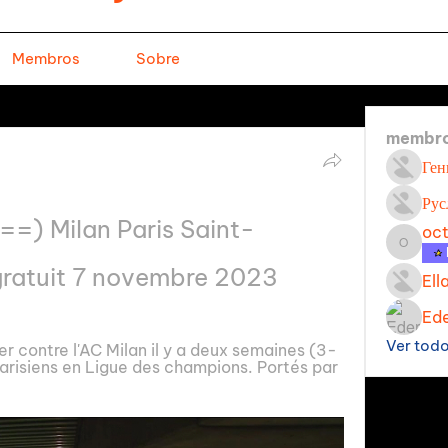
Membros
Sobre
membr
Ген
Рус
=) Milan Paris Saint-
oc
octavi
gratuit 7 novembre 2023
Ell
Ede
Ver tod
ler contre l'AC Milan il y a deux semaines (3-
Parisiens en Ligue des champions. Portés par 