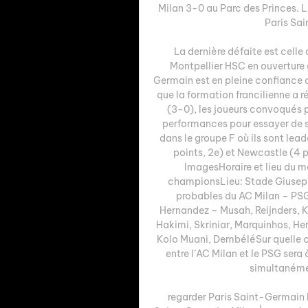
Milan 3-0 au Parc des Princes.
Paris Sain
La dernière défaite est celle
Montpellier HSC en ouverture d
Germain est en pleine confiance a
que la formation francilienne a ré
(3-0), les joueurs convoqués p
performances pour essayer de s’
dans le groupe F où ils sont lea
points, 2e) et Newcastle (4 p
ImagesHoraire et lieu du 
championsLieu: Stade Giusepp
probables du AC Milan – PSG
Hernandez – Musah, Reijnders, 
Hakimi, Skriniar, Marquinhos, He
Kolo Muani, DembéléSur quelle c
entre l’AC Milan et le PSG sera 
simultanémen
regarder Paris Saint-Germain M