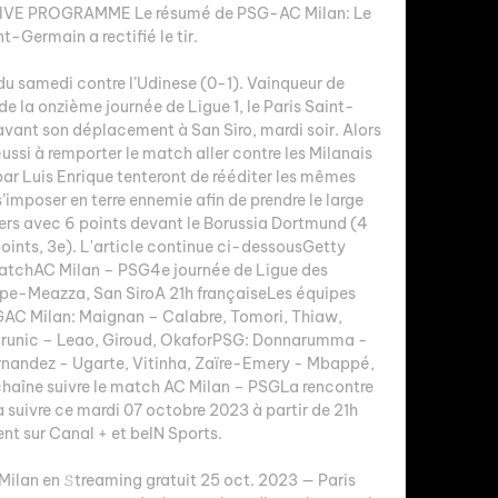
 LIVE PROGRAMME Le résumé de PSG-AC Milan: Le 
t-Germain a rectifié le tir. 

 du samedi contre l’Udinese (0-1). Vainqueur de 
e la onzième journée de Ligue 1, le Paris Saint-
vant son déplacement à San Siro, mardi soir. Alors 
ussi à remporter le match aller contre les Milanais 
ar Luis Enrique tenteront de rééditer les mêmes 
imposer en terre ennemie afin de prendre le large 
ders avec 6 points devant le Borussia Dortmund (4 
oints, 3e). L'article continue ci-dessousGetty 
matchAC Milan – PSG4e journée de Ligue des 
e-Meazza, San SiroA 21h françaiseLes équipes 
AC Milan: Maignan – Calabre, Tomori, Thiaw, 
Krunic – Leao, Giroud, OkaforPSG: Donnarumma - 
rnandez - Ugarte, Vitinha, Zaïre-Emery - Mbappé, 
haîne suivre le match AC Milan – PSGLa rencontre 
à suivre ce mardi 07 octobre 2023 à partir de 21h 
t sur Canal + et beIN Sports. 

ilan en 𝚂treaming gratuit 25 oct. 2023 — Paris 