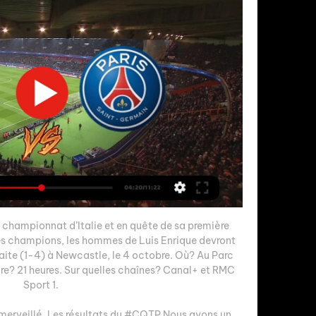
 championnat d’Italie et en quête de sa première 
des champions, les hommes de Luis Enrique devront 
faite (1-4) à Newcastle, le 4 octobre. Où? Au Parc 
ure? 21 heures. Sur quelles chaînes? Canal+ et RMC 
Sport 1. 

merveillé. Les résultats du #CQTP Nous avons un 