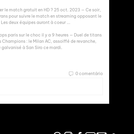
r le match gratuit en HD ? 25 oct. 2023 — Ce soir, 
rans pour suivre le match en streaming opposant le 
Les deux équipes auront à coeur ...

ps paris sur le choc il y a 9 heures — Duel de titans 
s Champions : le Milan AC, assoiffé de revanche, 
 galvanisé à San Siro ce mardi.
0 comentário