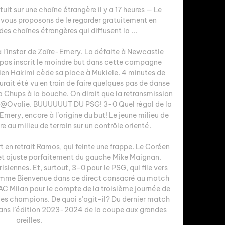
it sur une chaîne étrangère il y a 17 heures — Le 
 vous proposons de le regarder gratuitement en 
es chaînes étrangères qui diffusent la ...

à l’instar de Zaïre-Emery. La défaite à Newcastle 
s pas inscrit le moindre but dans cette campagne 
n Hakimi cède sa place à Mukiele. 4 minutes de 
aurait été vu en train de faire quelques pas de danse 
 Chups à la bouche. On dirait que la retransmission 
r @Ovalie. BUUUUUUT DU PSG! 3-0 Quel régal de la 
mery, encore à l’origine du but! Le jeune milieu de 
e au milieu de terrain sur un contrôle orienté. 

ert en retrait Ramos, qui feinte une frappe. Le Coréen 
et ajuste parfaitement du gauche Mike Maignan. 
siennes. Et, surtout, 3-0 pour le PSG, qui file vers 
amme Bienvenue dans ce direct consacré au match 
’AC Milan pour le compte de la troisième journée de 
des champions. De quoi s’agit-il? Du dernier match 
 dans l’édition 2023-2024 de la coupe aux grandes 
oreilles. 
