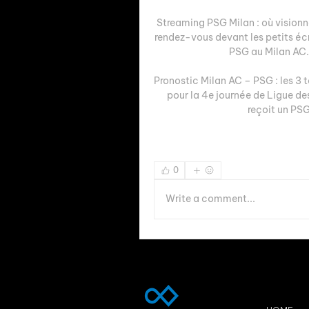
Streaming PSG Milan : où visionne
rendez-vous devant les petits éc
PSG au Milan AC. 
Pronostic Milan AC – PSG : les 3 to
pour la 4e journée de Ligue de
reçoit un PSG
0
Write a comment...