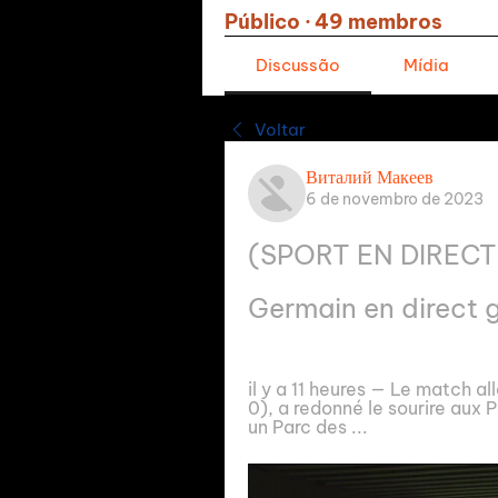
Público
·
49 membros
Discussão
Mídia
Voltar
Виталий Макеев
6 de novembro de 2023
(SPORT EN DIRECT=
Germain en direct 
il y a 11 heures — Le match al
0), a redonné le sourire aux 
un Parc des ...