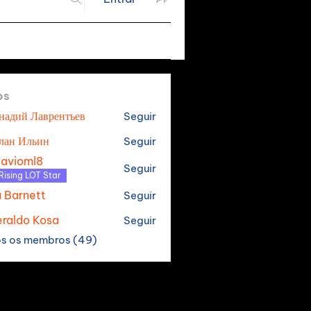
os
надий Лаврентьев
Seguir
лан Ильин
Seguir
tavioml8
Seguir
oml8
Rising LOT Star
a Barnett
Seguir
raldo Kosa
Seguir
os os membros (49)