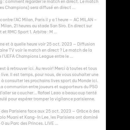
 : comment regarder le match en direct. Le match 
s Champions) sera diffusé en direct ...

ontre l'AC Milan, Paris il y a 1 heure — AC MILAN – 
ilan, 21 heures au stade San Siro. En direct sur 
et RMC Sport 1. Arbitre : M ...

ne et à quelle heure voir 25 oct. 2023 — Diffusion 
aîne TV voir le match en direct ? Le match de la 
 l'UEFA Champions League entre le ...

t à retrouver ici. Au revoir! Merci à toutes et tous 
live. Il est temps, pour nous, de vous souhaiter une 
 à consulter les prochains lives sport du Monde ici. 
, La communion entre joueurs et supporteurs du PSG 
 d’aller se coucher... Rafael Leao a beaucoup tenté 
ulé pour espérer tromper la vigilance parisienne. 

e des Parisiens face aux 25 oct. 2023 — Grâce à des 
lo Muani et Kang-In Lee, les Parisiens ont dominé 
0 au Parc des Princes. LIVE ...
