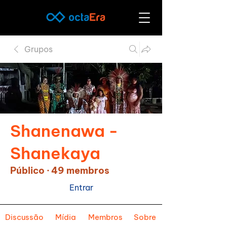
Grupos
Shanenawa -
Shanekaya
Público
·
49 membros
Entrar
Discussão
Mídia
Membros
Sobre