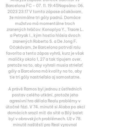
Barcelona FC - 07. 11. 19:45Napsáno: 06. 
2023 23:17 V tomto zápase očakávam, 
že minimálne tri góly padnú. Domáce 
mužstvo má momentálne troch 
zranených hráčov: Konoplya Y., Traore L. 
a Petryak I., kým hostia hlásia dvoch 
zranených Roberto S. a De Jong F. 
Očakávam, že Barcelona potrvdí rolu 
favorita a tento zápas vyhrá, kurz je však 
maličky okolo 1, 27 a tak tipujem over, 
pretože na to, aby vyhrali musia strieľať 
góly a Barcelona má kvality na to, aby 
tie tri góly nastrieľala aj samostatne. 

A právě Ramos byl jednou z ústředních 
postav celého utkání, protože jeho 
agresivní hra dělala Realu problémy v 
útočné fázi. V 74. minutě si Alaba po akci 
domácích srazil míč do sítě a Bílý balet 
byl v obrovských problémech. Už v 78. 
minutě naštěstí pro Real vyrovnal 