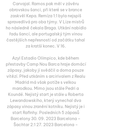
Carvajal. Ramos pak měl v závěru 
obrovskou šanci, při které se v brance 
zaskvěl Kepa. Remíza 1:1 byla nejspíš 
spravedlivá pro oba týmy. V Lize mistrů 
ho následně čekala Braga. Utkání nabídlo 
řadu šancí, ale portugalský tým vinou 
častějších nepřesností od začátku tahal 
za kratší konec. V 16. 

Azyl Estadio Olímpico, kde během 
přestavby Camp Nou Barca hraje domácí 
zápasy, jakoby jí svědčil a doma pouze 
vítězí. Před utkáním s arcirivalem z Realu 
Madrid má však potíže s velkou 
marodkou. Mimo jsou stále Pedri a 
Koundé. Nejistý start je stále u Roberta 
Lewandowskiho, který vynechal dva 
zápasy vinou zranění kotníku. Nejistý je i 
start Rafinhy. Posledních 5 zápasů 
Barcelony 30. 09. 2023 Barcelona – 
Šachtar 2:1 27. 2023 Barcelona – 