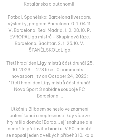
Katalánska o autonomii. 

Fotbal, Španělsko: Barcelona livescore, 
výsledky, program Barcelona. 0. 1. 04.11. 
V. Barcelona. Real Madrid. 1. 2. 28.10. P. 
EVROPALiga mistrů - Skupinová fáze. 
Barcelona. Šachtar. 2. 1. 25.10. V. 
ŠPANĚLSKOLaLiga.

Třetí hrací den Ligy mistrů část druhá! 25. 
10. 2023 — 273 likes, 0 comments - 
novasport_tv on October 24, 2023: 
"Třetí hrací den Ligy mistrů část druhá! 
Nova Sport 3 nabídne souboje FC 
Barcelona ...

Utkání s Bilbaem se neslo ve znamení 
pálení šancí a nepřesností, kdy více ze 
hry měla domácí Barca. Její snahu se ale 
nedařilo přetavit v branku. V 80. minutě 
se napsal jeden z velkých příběhů 10. kola 