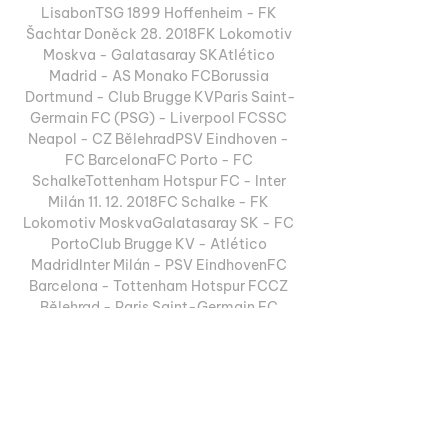
LisabonTSG 1899 Hoffenheim - FK 
Šachtar Doněck 28. 2018FK Lokomotiv 
Moskva - Galatasaray SKAtlético 
Madrid - AS Monako FCBorussia 
Dortmund - Club Brugge KVParis Saint-
Germain FC (PSG) - Liverpool FCSSC 
Neapol - CZ BělehradPSV Eindhoven - 
FC BarcelonaFC Porto - FC 
SchalkeTottenham Hotspur FC - Inter 
Milán 11. 12. 2018FC Schalke - FK 
Lokomotiv MoskvaGalatasaray SK - FC 
PortoClub Brugge KV - Atlético 
MadridInter Milán - PSV EindhovenFC 
Barcelona - Tottenham Hotspur FCCZ 
Bělehrad - Paris Saint-Germain FC 
(PSG)AS Monako FC - Borussia 
DortmundLiverpool FC - SSC Neapol 12. 

RPNA Community Benefits Coalition 19. 
9. 2023 — [TELEVIZE@@]+++] 
Barcelona Antverpy on-line přenosu 19 