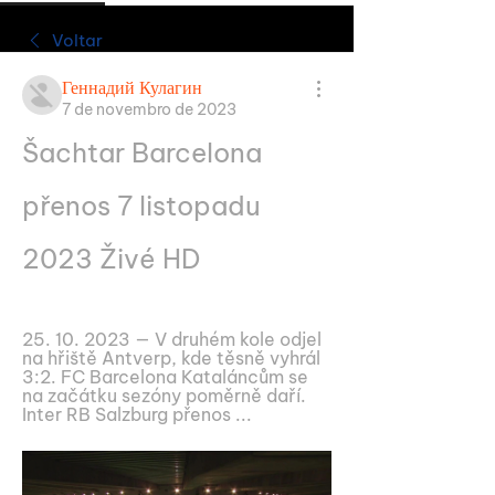
Voltar
Геннадий Кулагин
7 de novembro de 2023
Šachtar Barcelona 
přenos 7 listopadu 
2023 Živé HD
25. 10. 2023 — V druhém kole odjel 
na hřiště Antverp, kde těsně vyhrál 
3:2. FC Barcelona Kataláncům se 
na začátku sezóny poměrně daří. 
Inter RB Salzburg přenos ...