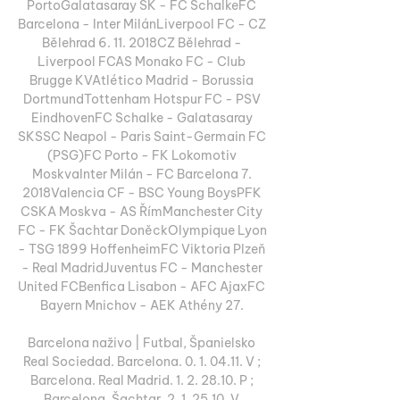
PortoGalatasaray SK - FC SchalkeFC 
Barcelona - Inter MilánLiverpool FC - CZ 
Bělehrad 6. 11. 2018CZ Bělehrad - 
Liverpool FCAS Monako FC - Club 
Brugge KVAtlético Madrid - Borussia 
DortmundTottenham Hotspur FC - PSV 
EindhovenFC Schalke - Galatasaray 
SKSSC Neapol - Paris Saint-Germain FC 
(PSG)FC Porto - FK Lokomotiv 
MoskvaInter Milán - FC Barcelona 7. 
2018Valencia CF - BSC Young BoysPFK 
CSKA Moskva - AS ŘímManchester City 
FC - FK Šachtar DoněckOlympique Lyon 
- TSG 1899 HoffenheimFC Viktoria Plzeň 
- Real MadridJuventus FC - Manchester 
United FCBenfica Lisabon - AFC AjaxFC 
Bayern Mnichov - AEK Athény 27. 

Barcelona naživo | Futbal, Španielsko 
Real Sociedad. Barcelona. 0. 1. 04.11. V ; 
Barcelona. Real Madrid. 1. 2. 28.10. P ; 
Barcelona. Šachtar. 2. 1. 25.10. V.
