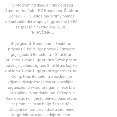
TV Program na dnes a 7 dní dopředu 
Šachtar Doněck - FC Barcelona. Šachtar 
Doněck - FC Barcelona Přímý přenos 
utkání základní skupiny Ligy mistrů UEFA 
se speciálním studiem. 12:00. 
TELEVÍZNE ...

Gdje gledati Barcelona – Shakhtar, 
prijenos 3. kola Lige prvaka? Saznajte 
gdje gledati Barcelona – Shakhtar, 
prijenos 3. kola Lige prvaka Težak posao 
očekuje večeras igrače Shakhtara koji će 
u sklopu 3. kola Lige prvaka gostovati na 
Camp Nou. Barcelona u posljednje 
vrijeme djeluje kao jedna vrlo ozbiljna i 
organizirana ekipa te sigurno neće biti 
lako njihovim protivnicima. Otkada je 
Xavi došao na mjesto trenera puno stvari 
se promijenilo na bolje. Što se tiče 
Ukrajinske momčadi, dosta promjena 
događalo se u posljednje vrijeme. 
