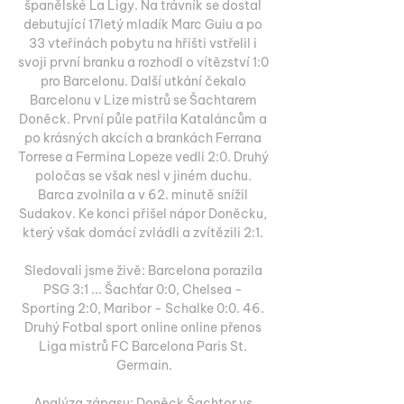
španělské La Ligy. Na trávník se dostal 
debutující 17letý mladík Marc Guiu a po 
33 vteřinách pobytu na hřišti vstřelil i 
svoji první branku a rozhodl o vítězství 1:0 
pro Barcelonu. Další utkání čekalo 
Barcelonu v Lize mistrů se Šachtarem 
Doněck. První půle patřila Kataláncům a 
po krásných akcích a brankách Ferrana 
Torrese a Fermina Lopeze vedli 2:0. Druhý 
poločas se však nesl v jiném duchu. 
Barca zvolnila a v 62. minutě snížil 
Sudakov. Ke konci přišel nápor Doněcku, 
který však domácí zvládli a zvítězili 2:1. 

Sledovali jsme živě: Barcelona porazila 
PSG 3:1 ... Šachťar 0:0, Chelsea - 
Sporting 2:0, Maribor - Schalke 0:0. 46. 
Druhý Fotbal sport online online přenos 
Liga mistrů FC Barcelona Paris St. 
Germain.

Analýza zápasu: Doněck Šachtor vs 