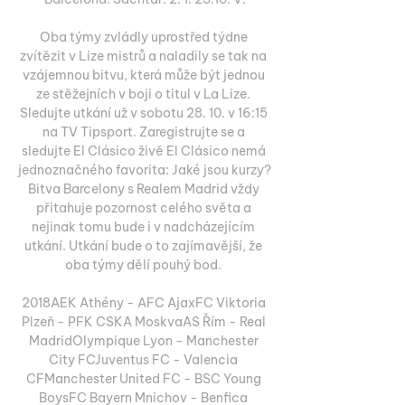
Oba týmy zvládly uprostřed týdne 
zvítězit v Lize mistrů a naladily se tak na 
vzájemnou bitvu, která může být jednou 
ze stěžejních v boji o titul v La Lize. 
Sledujte utkání už v sobotu 28. 10. v 16:15 
na TV Tipsport. Zaregistrujte se a 
sledujte El Clásico živě El Clásico nemá 
jednoznačného favorita: Jaké jsou kurzy? 
Bitva Barcelony s Realem Madrid vždy 
přitahuje pozornost celého světa a 
nejinak tomu bude i v nadcházejícím 
utkání. Utkání bude o to zajímavější, že 
oba týmy dělí pouhý bod. 

2018AEK Athény - AFC AjaxFC Viktoria 
Plzeň - PFK CSKA MoskvaAS Řím - Real 
MadridOlympique Lyon - Manchester 
City FCJuventus FC - Valencia 
CFManchester United FC - BSC Young 
BoysFC Bayern Mnichov - Benfica 