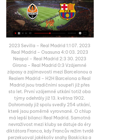
2023 Sevilla – Real Madrid 1:1 07. 2023 
Real Madrid – Osasuna 4:0 03. 2023 
Neapol – Real Madrid 2:3 30. 2023 
Girona – Real Madrid 0:3 Vzájemné 
zápasy a zajímavosti mezi Barcelonou a 
Realem Madrid – H2H Barcelona a Real 
Madrid jsou tradičními soupeři již přes 
sto let. První vzájemné utkání totiž oba 
týmy odehrály již 13. května 1902. 
Dohromady již spolu svedly 254 utkání, 
které jsou poměrně vyrovnané. O chlup 
má lepší bilanci Real Madrid. Samotná 
nevraživost mezi kluby se datuje do éry 
diktátora Franca, kdy Francův režim tvrdě 
perzekuoval jakékoliv snahy Baskicka a 