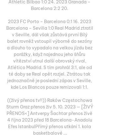
Athletic Bilbao 1:0 24. 2023 Granada – 
Barcelona 2:2 20. 

2023 FC Porto – Barcelona 0:1 16. 2023 
Barcelona – Sevilla 1:0 Real Madrid ztratil 
v Seville, dál však zůstává první Bílý 
balet rovněž vstoupil výborně do sezóny 
a dlouho to vypadalo na velkou jízdu bez 
porážky, když najednou jeho šňůru 
vítězství utnul další obrovský rival, 
Atlético Madrid. S tím prohrál 3:1, ale od 
té doby se Real opět rozjel. Ztrátou tak 
jednoznačně je poslední zápas v Seville, 
kde Los Blancos pouze remizovali 1:1. 

((živý přenos tv!!)) Raków Częstochowa 
Sturm Graz přenos živ 5. 10. 2023 — [ŽIVÝ 
PŘENOS<] Antverpy Šachtar přenos živě 
4 října 2023 před 18 Barcelona-Anadolu 
Efes IstanbulPřímý přenos utkání 1. kola 
basketbalové ...
