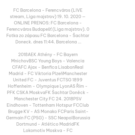
FC Barcelona - Ferencváros (LIVE 
stream, Liga majstrov) 19. 10. 2020 — 
ONLINE PRENOS: FC Barcelona - 
Ferencváros Budapešť (Liga majstrov). 0 
Fotka zo zápasu FC Barcelona - Šachtar 
Doneck. dnes 11:44. Barcelona ...

2018AEK Athény - FC Bayern 
MnichovBSC Young Boys - Valencia 
CFAFC Ajax - Benfica LisabonReal 
Madrid - FC Viktoria PlzeňManchester 
United FC - Juventus FCTSG 1899 
Hoffenheim - Olympique LyonAS Řím - 
PFK CSKA MoskvaFK Šachtar Doněck - 
Manchester City FC 24. 2018PSV 
Eindhoven - Tottenham Hotspur FCClub 
Brugge KV - AS Monako FCParis Saint-
Germain FC (PSG) - SSC NeapolBorussia 
Dortmund - Atlético MadridFK 
Lokomotiv Moskva - FC 