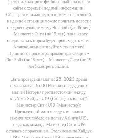
времени. Смотрите футбол онлайн на нашем 
сайте с хорошей подачей информации! 
Обращаем внимание, что помимо трансляций, 
на данной странице можно почитать новости 
предшествующие матчу Янг Бойз (до 19 лет) 
- Манчестер Сити (до 19 лет), так и карту 
стадиона на котором будет происходить матч! 
А также, комментируйте матч по ходу! 
Приятного просмотра прямой трансляции - 
Янг Бойз (до 19 лет) - Манчестер Сити (до 19 
лет) смотреть онлайн. 

Дата проведения матча: 28. 2023 Время 
начала матча: 15:00 История предыдущих 
матчей История противостояний между 
клубами Хайдук U19 (Сплит) и командой 
Манчестер Сити U19 (Манчестер): 
Предыдущий матч между командами 
закончился победой в пользу Хайдук U19, 
тогда как команда Манчестер Сити U19 
осталась с поражением. Столкновение Хайдук 
U19 и Манчестер Сити U19 в предыдущем 