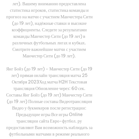
лет). Вашему вниманию предоставлена 
статистика игроков, статистика команды и 
прогноз на матчи с участием Манчестера Сити 
(до 19 лет), надёжные ставки и высокие 
коэффициенты. Следите за результатами 
команды Манчестер Сити (до 19 лет) в 
различных футбольных лигах и кубках. 
Смотрите важнейшие матчи с участием 
Манчестер Сити (до 19 лет). 

Янг Бойз (до 19 лет) - Манчестер Сити (до 19 
лет) прямая онлайн трансляция матча 25 
Октября 2023Ход матча H2H Текстовая 
трансляция Обновление через: 60 сек. 
Составы Янг Бойз (до 19 лет) Манчестер Сити 
(до 19 лет) Полные составы Видеотрансляция 
Видео у букмекеров после регистрации: 
Предыдущие игры Все игры Online 
трансляции сайта Евро-футбол. ру 
предоставляют Вам возможность наблюдать за 
футбольными матчами в режиме реального 