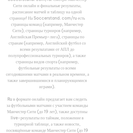
Сити онлайн и финальные результаты, 
расписание матчей и таблицу на одной 
странице! На Soccerstand. com/ru есть 
страницы команд (например, Манчестер 
Сити), страницы турниров (например, 
Английская Премьер-лига), страницы по 
странам (например, Английский футбол со 
всеми результатами от АПЛ до 
полупрофессиональных турниров), а также 
страницы видов спорта (например, 
футбольные результаты со всеми 
сегодняшними матчами в реальном времени, а 
также завершившимися и планирующимися 
играми). 

Ru в формате онлайн предлагает вам следить 
за футбольными матчами с участием команды 
Манчестер Сити (до 19 лет), также доступны 
live-результаты по таймам, положение в 
турнирной таблице, а также новости, 
посвящённые команде Манчестер Сити (до 19 