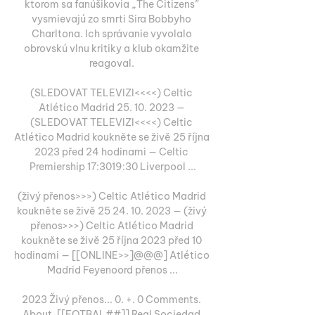
ktorom sa fanúšikovia „The Citizens” 
vysmievajú zo smrti Sira Bobbyho 
Charltona. Ich správanie vyvolalo 
obrovskú vlnu kritiky a klub okamžite 
reagoval. 

(SLEDOVAT TELEVIZI<<<<) Celtic 
Atlético Madrid 25. 10. 2023 — 
(SLEDOVAT TELEVIZI<<<<) Celtic 
Atlético Madrid koukněte se živě 25 října 
2023 před 24 hodinami — Celtic 
Premiership 17:3019:30 Liverpool ...

(živý přenos>>>) Celtic Atlético Madrid 
koukněte se živě 25 24. 10. 2023 — (živý 
přenos>>>) Celtic Atlético Madrid 
koukněte se živě 25 října 2023 před 10 
hodinami — [[ONLINE>>]@@@] Atlético 
Madrid Feyenoord přenos ...

2023 Živý přenos... 0. +. 0 Comments. 
About. [[FOTBAL##]] Real Sociedad 