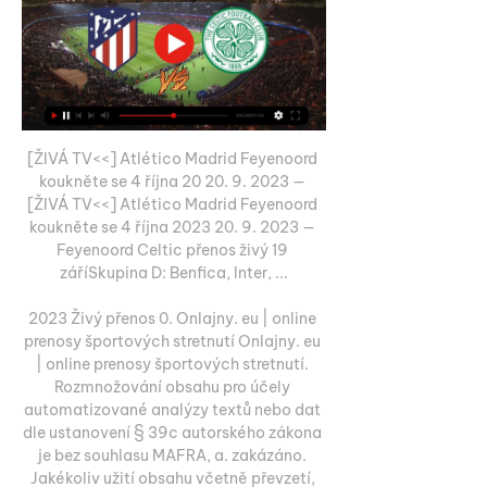
[ŽIVÁ TV<<] Atlético Madrid Feyenoord 
koukněte se 4 října 20 20. 9. 2023 — 
[ŽIVÁ TV<<] Atlético Madrid Feyenoord 
koukněte se 4 října 2023 20. 9. 2023 — 
Feyenoord Celtic přenos živý 19 
záříSkupina D: Benfica, Inter, ...

2023 Živý přenos 0. Onlajny. eu | online 
prenosy športových stretnutí Onlajny. eu 
| online prenosy športových stretnutí. 
Rozmnožování obsahu pro účely 
automatizované analýzy textů nebo dat 
dle ustanovení § 39c autorského zákona 
je bez souhlasu MAFRA, a. zakázáno. 
Jakékoliv užití obsahu včetně převzetí, 