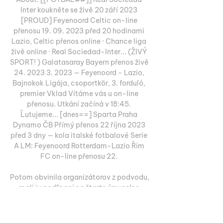
Inter koukněte se živě 20 září 2023 
[PROUD] Feyenoord Celtic on-line 
přenosu 19. 09. 2023 před 20 hodinami 
Lazio, Celtic přenos online · Chance liga 
živě online · Real Sociedad-Inter... (ŽIVÝ 
SPORT! ) Galatasaray Bayern přenos živě 
24. 2023 3. 2023 — Feyenoord - Lazio, 
Bajnokok Ligája, csoportkör, 3. forduló, 
premier Vklad Vítáme vás u on-line 
přenosu. Utkání začíná v 18:45. 
Ľutujeme... [dnes==] Sparta Praha 
Dynamo ČB Přímý přenos 22 října 2023 
před 3 dny — kola italské fotbalové Serie 
A LM: Feyenoord Rotterdam-Lazio Řím 
FC on-line přenosu 22. 

Potom obvinila organizátorov z podvodu, 
mali ju podľa nej na štarte úmyselne 
zdržať. Feyenoord – Lazio 0:0. 18:45, pred 
zápasom () (E). live na Tipsport: 1. 96... 
(((Živý sport! ))) Celtic Lazio Přímý 