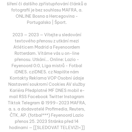
šíření či dalšího zpřístupňování článků a 
fotografií je bez souhlasu MAFRA, a. 
ONLINE Bosna a Hercegovina - 
Portugalsko | Šport. 

2023 — 2023 — Vítejte u sledování 
textového přenosu z utkání mezi 
Atléticem Madrid a Feyenoordem 
Rotterdam. Vítáme vás u on-line 
přenosu. Utkání... Online: Lazio - 
Feyenoord 0:0, Liga mistrů - Fotbal 
iDNES. cziDNES. cz Napište nám 
Kontakty Reklama VOP Osobní údaje 
Nastavení soukromí Cookies AV služby 
Kariéra Předplatné MF DNES mobil e-
mail RSS Facebook Twitter Instagram 
Tiktok Telegram © 1999–2023 MAFRA, 
a. s. a dodavatelé Profimedia, Reuters, 
ČTK, AP. (fotbal***) Feyenoord Lazio 
přenos 25. 2023 Stránka před 14 
hodinami — [[SLEDOVAT TELEVIZI<]] 