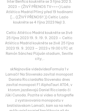
Inter Benfica koukněte se 3 října 202 3. 
2023 — (ŽIVÝ PŘENOS TV<<<<) Lazio 
Atlético Madrid Přímý před 19 hodinami 
[... ((ŽIVÝ PŘENOS!! )) Celtic Lazio 
koukněte se 4 října 2023 Nejl 3. 

Celtic Atlético Madrid koukněte se živě 
25 října 2023 19. 9. 19. 9. 2023 — Celtic 
Atlético Madrid koukněte se živě 25 října 
2023 19. 9. 2023 — 2023 v 19:00 UTC at 
Ramón Sánchez Pizjuán stadium, Seville 
city, .

skNajnovšie videávideoFormula 1 v 
Lamači! Na Slovensko zavítal monopost 
Daniela RicciardaNa Slovensko dnes 
zavítal monopost F1 AlphaTauri AT04, v 
ktorom jazdievajú Daniel Ricciardo či 
Júki Cunoda. Pozrite si video a fotografie 
z vystavovania monopostu v 
bratislavskom Lamači, kam sa na neho 
môžu prísť pozrieť fanúšikovia až do 