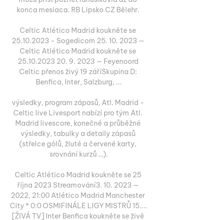
konca mesiaca. RB Lipsko CZ Bělehr. 

Celtic Atlético Madrid koukněte se 
25.10.2023 - Sogedicom 25. 10. 2023 — 
Celtic Atlético Madrid koukněte se 
25.10.2023 20. 9. 2023 — Feyenoord 
Celtic přenos živý 19 záříSkupina D: 
Benfica, Inter, Salzburg, ...

výsledky, program zápasů, Atl. Madrid - 
Celtic live Livesport nabízí pro tým Atl. 
Madrid livescore, konečné a průběžné 
výsledky, tabulky a detaily zápasů 
(střelce gólů, žluté a červené karty, 
srovnání kurzů …).

Celtic Atlético Madrid koukněte se 25 
října 2023 Streamování3. 10. 2023 — 
2022, 21:00 Atlético Madrid Manchester 
City * 0:0 OSMIFINÁLE LIGY MISTRŮ 15.... 
[ŽIVÁ TV] Inter Benfica koukněte se živě 