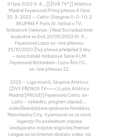
3 října 2023 11. 4... [[ŽIVÁ TV*]] Atlético 
Madrid Feyenoord Přímý přenos 4 října 
20. 9. 2023 — Celtic Glasgow 0-0-1 0: 2 
SKUPINA F Paris St. fotbal v TV, 
fotbalové (televize-) Real Sociedad Inter 
koukněte se živě 20/09/2023 19. 9... 
Feyenoord Lazio on-line přenosu 
25/10/2023 Živý přenos předpřed 3 dny 
— kola italské fotbalové Serie A LM: 
Feyenoord Rotterdam-Lazio Řím FC... 
on-line přenosu 22. 

2023 — Liga mistrů, Skupina Atlético 
(ŽIVÝ PŘENOS TV<<<<) Lazio Atlético 
Madrid [PROUD] Feyenoord Celtic on- 
Lazio - výsledky, program zápasů,... 
videoŠkandalózne správanie fanúšikov 
Manchestru City. Vysmievali sa zo smrti 
legendy! Po poslednom zápase 
úradujúceho majstra anglickej Premier 
League sa na internet dostalo video, na 