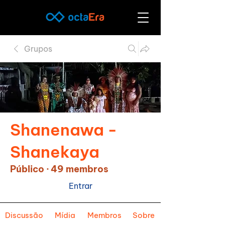
Grupos
Shanenawa -
Shanekaya
Público
·
49 membros
Entrar
Discussão
Mídia
Membros
Sobre