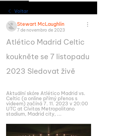
Voltar
Stewart McLaughlin
7 de novembro de 2023
Atlético Madrid Celtic 
koukněte se 7 listopadu 
2023 Sledovat živě
Aktuální skóre Atlético Madrid vs. 
Celtic (a online přímý přenos s 
videem) začíná 7. 11. 2023 v 20:00 
UTC at Cívitas Metropolitano 
stadium, Madrid city, ...