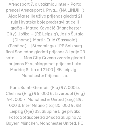
Arenasport 7, a utakmicu Inter - Porto 
prenosi Arenasport 1. Prva... (NA LINIJI!!! ) 
Ajax Marseille uživo prijenos gledati 21 
rujn Hrvatske boje predstavljat će 11 
igrača - Mateo Kovačić (Manchester 
City), Joško — (RB Leipzig), Josip Šutalo 
(Dinamo), Martin Erlić (Sassuolo) 
(Benfica)... [Streaming>>] RB Salzburg 
Real Sociedad gledati prijenos 3 l prije 23 
sata — — Man City Crvena zvezda gledati 
prijenos 19 rujnNogomet prijenos Luka 
Modric; Sutra od 21:00 | RB Leipzig - 
Manchester Prijenos... a. 

Paris Saint-Germain (Fra) 97. 000 5. 
Chelsea (Eng) 96. 000 6. Liverpool (Eng) 
94. 000 7. Manchester United (Eng) 89. 
000 8. Inter Milano (Ita) 85. 000 9. RB 
Leipzig (Nje) 83. Skupine Lige prvaka 
Foto: Sofascore za 24sata Skupina A: 
Bayern München, Manchester United, FC 