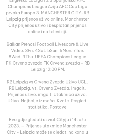
Engleska LaLiga 1 2 3 Španjolska AFC 
Champions League Azija AFC Cup Liga 
prvaka Europa 3. MANCHESTER CITY-RB 
Leipzig prijenos uživo online. Manchester 
City prijenos uživo i besplatan prijenos 
online i na televiziji. 

Balkan Prenosi Football Livescore & Live 
Video. 3Fri. 4Sat. 5Sun. 6Mon. 7Tue. 
8Wed. 9Thu. UEFA Champions League 
FK Crvena zvezda FK Crvena zvezda - RB 
Leipzig 12:00 PM.

RB Leipzig vs Crvena Zvezda Uživo UCL. 
RB Leipzig. vs. Crvena Zvezda. imgalt. 
Prijenos uživo. imgalt. Utakmica uživo. 
Uživo. Najbolje iz meča. Kvote. Pregled. 
statistika. Postave.

Evo gdje gledati uzvrat Cityja i 14. ožu 
2023. — Prijenos utakmice Manchester 
City - Leipzig može se gledati na kanalu 