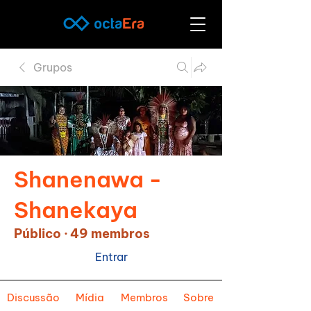
Grupos
Shanenawa -
Shanekaya
Público
·
49 membros
Entrar
Discussão
Mídia
Membros
Sobre