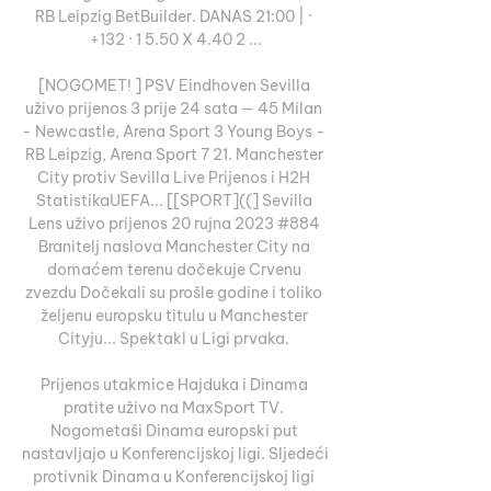
RB Leipzig BetBuilder. DANAS 21:00 | · 
+132 · 1 5.50 X 4.40 2 ...

[NOGOMET! ] PSV Eindhoven Sevilla 
uživo prijenos 3 prije 24 sata — 45 Milan 
- Newcastle, Arena Sport 3 Young Boys - 
RB Leipzig, Arena Sport 7 21. Manchester 
City protiv Sevilla Live Prijenos i H2H 
StatistikaUEFA... [[SPORT]((] Sevilla 
Lens uživo prijenos 20 rujna 2023 #884 
Branitelj naslova Manchester City na 
domaćem terenu dočekuje Crvenu 
zvezdu Dočekali su prošle godine i toliko 
željenu europsku titulu u Manchester 
Cityju... Spektakl u Ligi prvaka. 

Prijenos utakmice Hajduka i Dinama 
pratite uživo na MaxSport TV. 
Nogometaši Dinama europski put 
nastavljajo u Konferencijskoj ligi. Sljedeći 
protivnik Dinama u Konferencijskoj ligi 