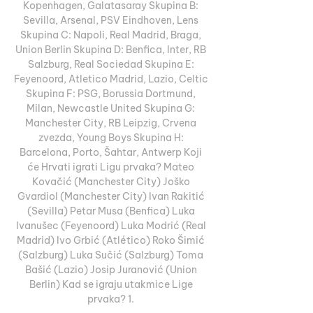
Kopenhagen, Galatasaray Skupina B: 
Sevilla, Arsenal, PSV Eindhoven, Lens 
Skupina C: Napoli, Real Madrid, Braga, 
Union Berlin Skupina D: Benfica, Inter, RB 
Salzburg, Real Sociedad Skupina E: 
Feyenoord, Atletico Madrid, Lazio, Celtic 
Skupina F: PSG, Borussia Dortmund, 
Milan, Newcastle United Skupina G: 
Manchester City, RB Leipzig, Crvena 
zvezda, Young Boys Skupina H: 
Barcelona, Porto, Šahtar, Antwerp Koji 
će Hrvati igrati Ligu prvaka? Mateo 
Kovačić (Manchester City) Joško 
Gvardiol (Manchester City) Ivan Rakitić 
(Sevilla) Petar Musa (Benfica) Luka 
Ivanušec (Feyenoord) Luka Modrić (Real 
Madrid) Ivo Grbić (Atlético) Roko Šimić 
(Salzburg) Luka Sučić (Salzburg) Toma 
Bašić (Lazio) Josip Juranović (Union 
Berlin) Kad se igraju utakmice Lige 
prvaka? 1. 
