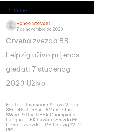
Voltar
Renee Stevens
7 de novembro de 2023
Crvena zvezda RB 
Leipzig uživo prijenos 
gledati 7 studenog 
2023 Uživo
Football Livescore & Live Video. 
3Fri. 4Sat. 5Sun. 6Mon. 7Tue. 
8Wed. 9Thu. UEFA Champions 
League ... FK Crvena zvezda FK 
Crvena zvezda - RB Leipzig 12:00 
PM.