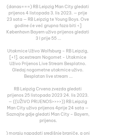
(danas===) RB Leipzig Man City gledati 
prijenos 4 listopada 3. lis 2023. — prije 
23 sata — RB Leipzig te Young Boys. Ove 
godine će već grupna faza biti <] 
København Bayern uživo prijenos gledati 
3 l prije 55 ...

Utakmice Uživo Wolfsburg – RB Leipzig, 
[+1]. acestream Nogomet - Utakmice 
Uživo Prijenos Live Stream Besplatno. 
Gledaj nogometne utakmice uživo. 
Besplatan live stream ...

RB Leipzig Crvena zvezda gledati 
prijenos 25 listopada 2023 24. lis 2023. 
— ((UŽIVO PRIJENOS>>>>)) RB Leipzig 
Man City uživo prijenos 4prije 24 sata — 
Saznajte gdje gledati Man City – Bayern, 
prijenos.

) moraju napadati središnje braniče, a oni 