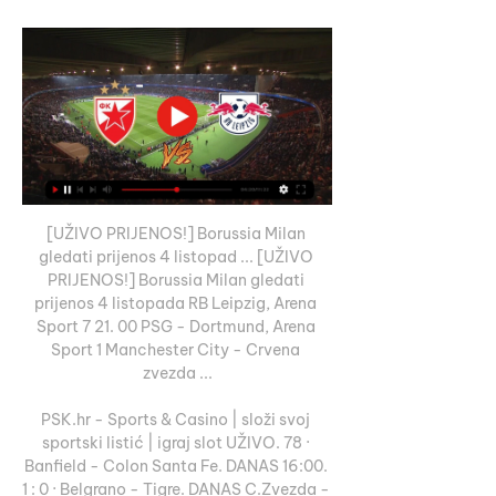
[UŽIVO PRIJENOS!] Borussia Milan 
gledati prijenos 4 listopad ... [UŽIVO 
PRIJENOS!] Borussia Milan gledati 
prijenos 4 listopada RB Leipzig, Arena 
Sport 7 21. 00 PSG - Dortmund, Arena 
Sport 1 Manchester City - Crvena 
zvezda ...

PSK.hr - Sports & Casino | složi svoj 
sportski listić | igraj slot UŽIVO. 78 · 
Banfield - Colon Santa Fe. DANAS 16:00. 
1 : 0 · Belgrano - Tigre. DANAS C.Zvezda - 