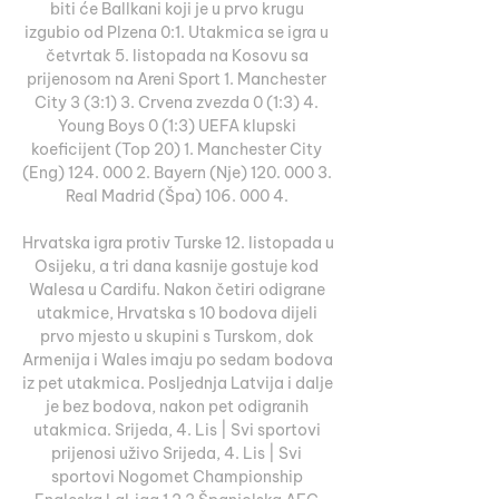
biti će Ballkani koji je u prvo krugu 
izgubio od Plzena 0:1. Utakmica se igra u 
četvrtak 5. listopada na Kosovu sa 
prijenosom na Areni Sport 1. Manchester 
City 3 (3:1) 3. Crvena zvezda 0 (1:3) 4. 
Young Boys 0 (1:3) UEFA klupski 
koeficijent (Top 20) 1. Manchester City 
(Eng) 124. 000 2. Bayern (Nje) 120. 000 3. 
Real Madrid (Špa) 106. 000 4. 

Hrvatska igra protiv Turske 12. listopada u 
Osijeku, a tri dana kasnije gostuje kod 
Walesa u Cardifu. Nakon četiri odigrane 
utakmice, Hrvatska s 10 bodova dijeli 
prvo mjesto u skupini s Turskom, dok 
Armenija i Wales imaju po sedam bodova 
iz pet utakmica. Posljednja Latvija i dalje 
je bez bodova, nakon pet odigranih 
utakmica. Srijeda, 4. Lis | Svi sportovi 
prijenosi uživo Srijeda, 4. Lis | Svi 
sportovi Nogomet Championship 