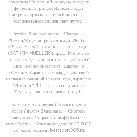
с участием «Реала», «Ливерпуля» и других 
футбольных грандов. Их можно будет 
смотреть в прямом эфире на Кинопоиске в 
подписке Плюс с опцией Матч Футбол. 

Футбол. Лига чемпионов. «Шахтер» – 
«Селтик»: где смотреть и что ждатьФутбол. 
«Шахтер» – «Селтик»: превью, трансляция 
(CATHRIN MUELLER)В среду, 14 июля, во 
втором раунде группового этапа футбольной 
Лиги чемпионов сыграют «Шахтер» и 
«Селтик». Украинская команда стала одной 
из главных сенсаций в первом туре, переиграв 
«Лейпциг» 4:1. После этого Доменико 
Тедеско уволили из немецкого клуба. 

смотреть матч Атлетико Селтик в прямом 
эфире 7 ноября 2 часа назад — Смотреть 
прямую онлайн трансляцию футбольного 
матча Селтик - Атлетико Мадрид 25.10.2023 
бесплатно только на bestsport365.ru.
