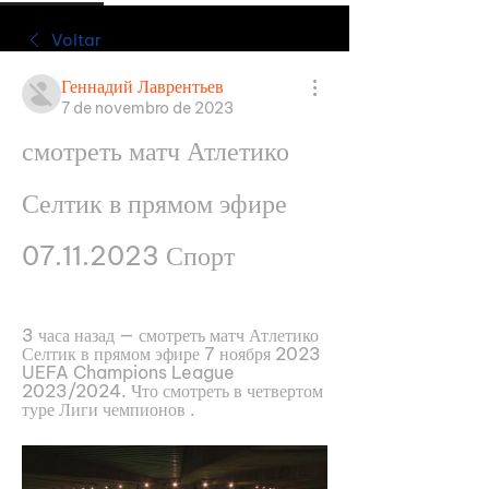
Voltar
Геннадий Лаврентьев
7 de novembro de 2023
смотреть матч Атлетико 
Селтик в прямом эфире 
07.11.2023 Спорт
3 часа назад — смотреть матч Атлетико 
Селтик в прямом эфире 7 ноября 2023 
UEFA Champions League 
2023/2024. Что смотреть в четвертом 
туре Лиги чемпионов .