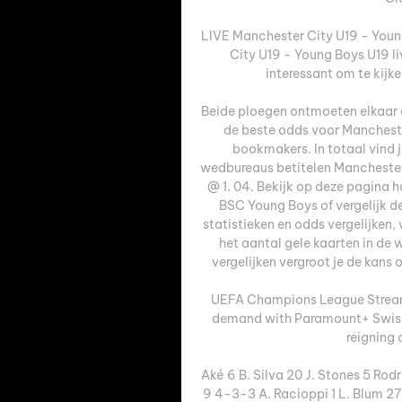
LIVE Manchester City U19 - Youn
City U19 - Young Boys U19 li
interessant om te kijken
Beide ploegen ontmoeten elkaar 
de beste odds voor Manchest
bookmakers. In totaal vind 
wedbureaus betitelen Manchester 
@ 1. 04. Bekijk op deze pagina 
BSC Young Boys of vergelijk d
statistieken en odds vergelijken, 
het aantal gele kaarten in de w
vergelijken vergroot je de kans
UEFA Champions League Strea
demand with Paramount+ Swiss s
reigning 
Aké 6 B. Silva 20 J. Stones 5 Rodr
9 4-3-3 A. Racioppi 1 L. Blum 27 