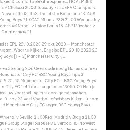
 relaxed & comfortable atmosphere... NOVEMBER 
s v Chelsea 21. 00 Tuesday 7th UEFA Champions 
ewcastle 18. 45S. Donetsk v Barcelona 18. 45A. 
v Young Boys 21. 00AC Milan v PSG 21. 00 Wednesday 
es #4Napoli v Union Berlin 18. 45B München v 
Galatasaray 21. 

ngelse EPL 29.10.2023 29 okt 2023 — Manchester 
tream, Waar te Kijken, Engelse EPL 29.10.2023 26 
 Boys [1 – 3] Manchester City ( ...

s en Storting 20€ Geen code nodig Bonus claimen 
chester City FC BSC Young Boys Tips 3 
6 20. 58 Manchester City FC - BSC Young Boys 
r City FC 1. 45 één uur geleden 18055. 05 Heb je 
Deel uw voorspelling met onze gemeenschap. 
01 nov 23 Veel Voetballiefhebbers kijken uit naar 
jd Manchester City FC tegen BSC Young Boys. 

rsenal v Sevilla 21. 00Real Madrid v Braga 21. 00 
ue Group StageToulouse v Liverpool 18. 45West 
s v Sparta Prague 21. 00UEFA Conference League 