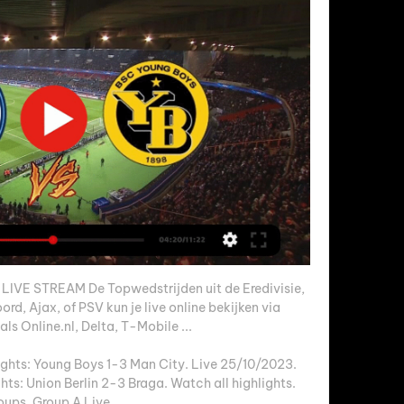
E STREAM De Topwedstrijden uit de Eredivisie, 
d, Ajax, of PSV kun je live online bekijken via 
ls Online.nl, Delta, T-Mobile ...

hts: Young Boys 1-3 Man City. Live 25/10/2023. 
hts: Union Berlin 2-3 Braga. Watch all highlights. 
oups. Group A Live ...
