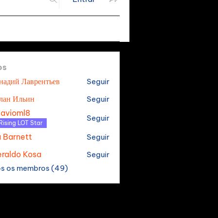
os
надий Лаврентьев
Seguir
лан Ильин
Seguir
tavioml8
Seguir
oml8
Rising LOT Star
a Barnett
Seguir
raldo Kosa
Seguir
os os membros (49)