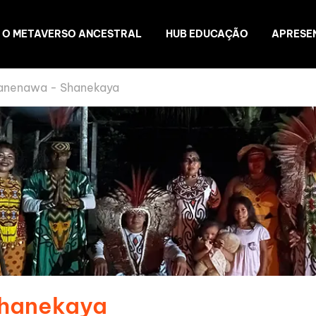
O METAVERSO ANCESTRAL
HUB EDUCAÇÃO
APRESE
anenawa - Shanekaya
Shanekaya