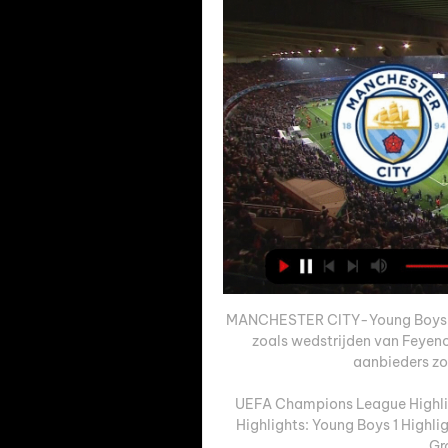
MANCHESTER CITY-Young Boys LIV
zoals wedstrijden van Feyenoor
aanbieders zoa
UEFA Champions League Highlig
Highlights: Young Boys 1 Highlig
Gr