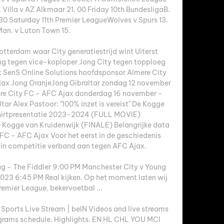
Villa v AZ Alkmaar 21. 00 Friday 10th BundesligaB. 
0 Saturday 11th Premier LeagueWolves v Spurs 13. 
an. v Luton Town 15. 

terdam waar City generatiestrijd wint Uiterst 
g tegen vice-koploper Jong City tegen topploeg 
 SenS Online Solutions hoofdsponsor Almere City 
ax Jong OranjeJong Gibraltar zondag 12 november 
re City FC - AFC Ajax donderdag 16 november - 
ar Alex Pastoor: "100% inzet is vereist" De Kogge 
shirtpresentatie 2023-2024 (FULL MOVIE) 
e Kogge van Kruidenwijk (FINALE) Belangrijke data 
C - AFC Ajax Voor het eerst in de geschiedenis 
 in competitie verband aan tegen AFC Ajax. 

 - The Fiddler 9:00 PM Manchester City v Young 
23 6:45 PM Real kijken. Op het moment laten wij 
emier League, bekervoetbal ...

ports Live Stream | beIN Videos and live streams 
ograms schedule. Highlights. EN HL CHL YOU MCI 