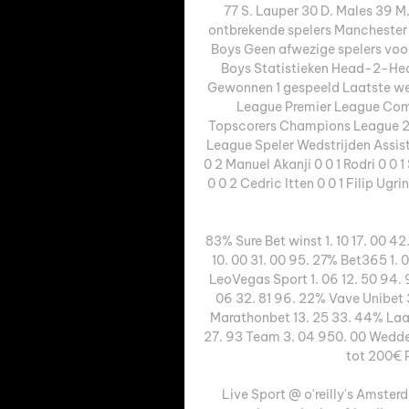
77 S. Lauper 30 D. Males 39 M. 
ontbrekende spelers Manchester
Boys Geen afwezige spelers vo
Boys Statistieken Head-2-Head
Gewonnen 1 gespeeld Laatste w
League Premier League Com
Topscorers Champions League 2
League Speler Wedstrijden Assist
0 2 Manuel Akanji 0 0 1 Rodri 0 0 
0 0 2 Cedric Itten 0 0 1 Filip Ug
83% Sure Bet winst 1. 10 17. 00 4
10. 00 31. 00 95. 27% Bet365 1. 0
LeoVegas Sport 1. 06 12. 50 94. 
06 32. 81 96. 22% Vave Unibet 
Marathonbet 13. 25 33. 44% Laag
27. 93 Team 3. 04 950. 00 Wedde
tot 200€ 
Live Sport @ o'reilly's Amsterd