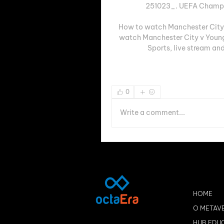
251023_. UEFA Champio
How to watch Manchester City 
watch Manchester City v Youn
Sports, live stream an
0
Write a comment...
HOME
O METAV
HUB EDU