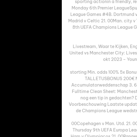
sporting actionin a friendly,
Monday 6th Premier LeagueSpur
League Games #4B. Dortmund v N
Madrid v Celtic 21. 00Man. city 
8th UEFA Champions League Gam
Livestream, Waar te Kijken, E
United vs Manchester City: Lives
okt 2023 – Young
storting Min. odds 100% 5x Bonu
TALLETUSBONUS 200€ Man
Accumulatorweddenschap 3. 65 
Fulltime Clean Sheet: Mancheste
nog een tip in gedachten? 
Voorbeschouwing Laatste update: 
de Champions League wedstri
00Copehagen v Man. Utd. 21. 00A
Thursday 9th UEFA Europa Leag
Ham v Olympiacos 21. 00Ranger