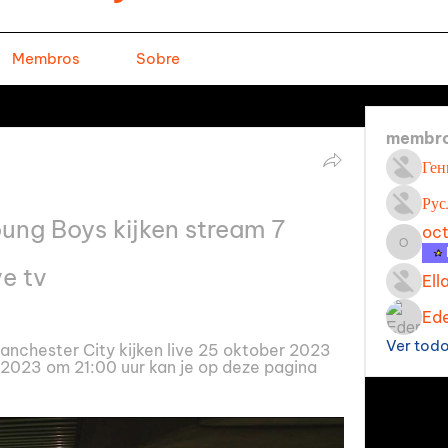
Membros
Sobre
membr
Ген
Рус
ung Boys kijken stream 7 
oc
octavi
e tv
Ell
Ede
Ver tod
nchester City kijken live 25 oktober 2023 
023 om 21:00 uur kan je op deze pagina 