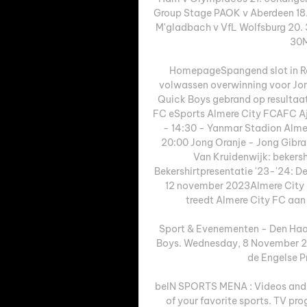
Group Stage PAOK v Aberdeen 18. 
M'gladbach v VfL Wolfsburg 20. 3
30M
HomepageSpangend slot in Rot
volwassen overwinning voor Jon
Quick Boys gebrand op resultaat
FC eSports Almere City FCAFC Aj
- 14:30 - Yanmar Stadion Alme
20:00 Jong Oranje - Jong Gibralt
Van Kruidenwijk: beker
Bekershirtpresentatie '23-'24: D
12 november 2023Almere City F
treedt Almere City FC aan
Sport & Evenementen - Den Haag
Boys. Wednesday, 8 November 20
de Engelse Pr
beIN SPORTS MENA : Videos and S
of your favorite sports. TV pr