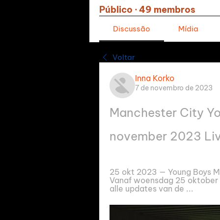
Público
·
49 membros
Discussão
Mídia
Voltar
Inna Korko
7 de novembro de 2023
Manchester City Yo
november 2023 Liv
25 okt 2023 — Young Boys Ma
Vanaf woensdag 25 oktober 2
alle updates van de ...