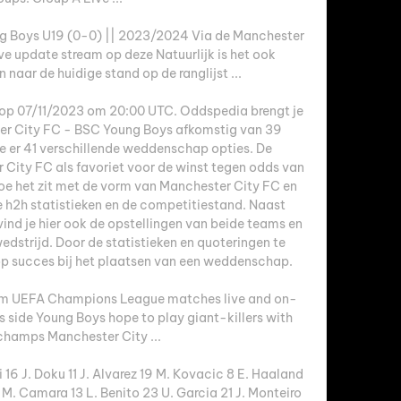
g Boys U19 (0-0) || 2023/2024 Via de Manchester 
ve update stream op deze Natuurlijk is het ook 
 naar de huidige stand op de ranglijst ...

op 07/11/2023 om 20:00 UTC. Oddspedia brengt je 
er City FC - BSC Young Boys afkomstig van 39 
je er 41 verschillende weddenschap opties. De 
City FC als favoriet voor de winst tegen odds van 
hoe het zit met de vorm van Manchester City FC en 
e h2h statistieken en de competitiestand. Naast 
vind je hier ook de opstellingen van beide teams en 
edstrijd. Door de statistieken en quoteringen te 
 op succes bij het plaatsen van een weddenschap. 

m UEFA Champions League matches live and on-
ide Young Boys hope to play giant-killers with 
champs Manchester City ...

i 16 J. Doku 11 J. Alvarez 19 M. Kovacic 8 E. Haaland 
M. Camara 13 L. Benito 23 U. Garcia 21 J. Monteiro 