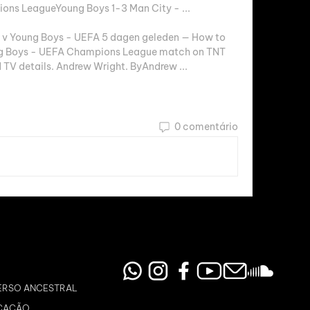
ns LeagueYoung Boys 1-3 Man City - ...

v Young Boys - UEFA 5 dagen geleden — How to 
g Boys - UEFA Champions League match on TNT 
d TV details. Andrew Wright. ByAndrew ...
0 comentário
ERSO ANCESTRAL
CAÇÃO