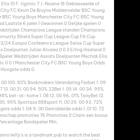
Elia 15 F. Ugrinic 7 J. Nsame 18 Geblesseerde of 
 City FC Kevin De Bruyne Middenvelder BSC Young 
or BSC Young Boys Manchester City FC BSC Young 
 Laatste 6 jaren 1 Gewonnen 0 Gelijke spelen 0 
edstrijden Champions League standen Champions 
munity Shield Super Cup League Cup FA Cup 
3/24 Europa Conference League Swiss Cup Super 
s Doelpunten Julian Alvarez 0 0 3 Erling Haaland 0 
1 Speler Wedstrijden Assists Doelpunten Mechak Elia 
rinic 0 0 1 Manchester City FC BSC Young Boys Odds 
Hoogste odds 0. 

2. 00 100. 83% Bookmakers Verandering Fezbet 1. 09 
7 13. 00 21. 00 94. 50% 22Bet 1. 05 14. 00 34. 95% 
98% bet-at-home 1. 08 12. 00 96. 01% TonyBet 12. 
35. 95% Sportaza 888sport 11. 00 29. 00 93. 72% 
ste odds 1. 04 9. 00 Gemiddelde odds 1. 01 10. 72 
nschap promoties 76 Promoties 5 Claim een bonus 
Percentage Rondspelen Min. 

amo'reilly's is a landmark pub to watch the best 