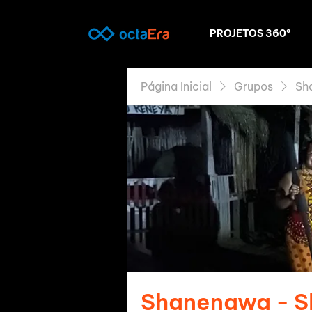
PROJETOS 360º
Página Inicial
Grupos
Sh
Shanenawa - 