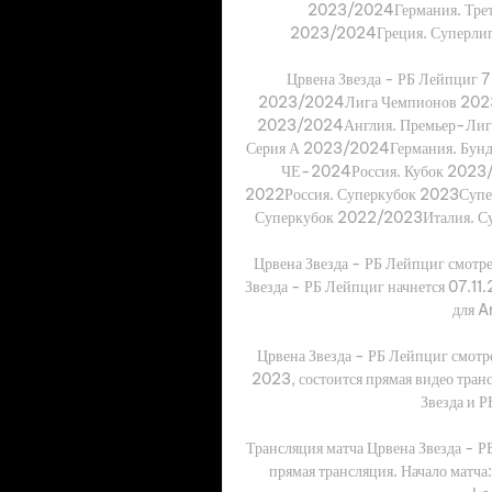
2023/2024Германия. Треть
2023/2024Греция. Суперлиг
Црвена Звезда - РБ Лейпциг 
2023/2024Лига Чемпионов 202
2023/2024Англия. Премьер-Лиг
Серия А 2023/2024Германия. Бун
ЧЕ-2024Россия. Кубок 2023/
2022Россия. Суперкубок 2023Супе
Суперкубок 2022/2023Италия. Су
Црвена Звезда - РБ Лейпциг смотре
Звезда - РБ Лейпциг начнется 07.11
для An
Црвена Звезда - РБ Лейпциг смотрет
2023, состоится прямая видео тран
Звезда и Р
Трансляция матча Црвена Звезда - Р
прямая трансляция. Начало мат