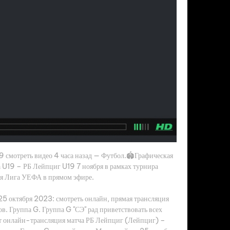
 смотреть видео 4 часа назад — Футбол.🏟️Графическая 
а U19 – РБ Лейпциг U19 7 ноября в рамках турнира 
 Лига УЕФА в прямом эфире.

 25 октября 2023: смотреть онлайн, прямая трансляция 
в. Группа G. Группа G "СЭ" рад приветствовать всех 
ет онлайн-трансляция матча РБ Лейпциг (Лейпциг) – 