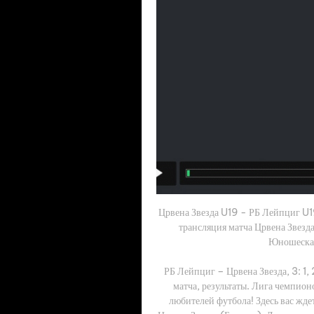
Црвена Звезда U19 - РБ Лейпциг U19
трансляция матча Црвена Звезд
Юношеская
РБ Лейпциг – Црвена Звезда, 3: 1,
матча, результаты. Лига чемпионо
любителей футбола! Здесь вас жд