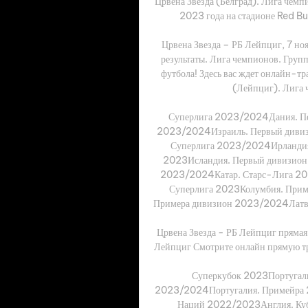
Црвена Звезда (Белград). Лига чемп
2023 года на стадионе Red Bu
Црвена Звезда – РБ Лейпциг, 7 ноя
результаты. Лига чемпионов. Групп
футбола! Здесь вас ждет онлайн-тр
(Лейпциг). Лига ч
Суперлига 2023/2024Дания. Пе
2023/2024Израиль. Первый диви
Суперлига 2023/2024Ирландия
2023Исландия. Первый дивизион
2023/2024Катар. Старс-Лига 20
Суперлига 2023Колумбия. Прим
Примера дивизион 2023/2024Латвия
Црвена Звезда - РБ Лейпциг прямая 
Лейпциг Смотрите онлайн прямую тр
Суперкубок 2023Португали
2023/2024Португалия. Примейра
Наций 2022/2023Англия. Куб