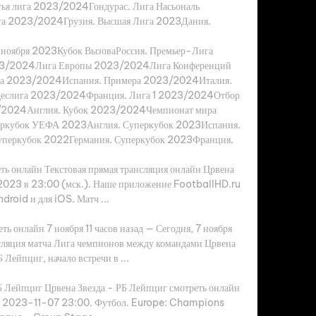
я лига 2023/2024Гондурас. Лига Насьональ 
а 2023/2024Грузия. Высшая Лига 2023Дания. 

7 ноября 2023Кубок ВызоваРоссия. Премьер-Лига 
3/2024Лига Европы 2023/2024Лига Конференций 
а 2023/2024Испания. Примера 2023/2024Италия. 
деслига 2023/2024Франция. Лига 1 2023/2024Отбор 
2024Англия. Кубок 2023/2024Чемпионат мира 
ркубок УЕФА 2023Англия. Суперкубок 2023Испания. 
перкубок 2022Германия. Суперкубок 2023Франция. 

ть онлайн Текстовая прямая трансляция онлайн Црвена 
.2023 в 23:00 (мск.). Наше приложение FootballHD.ru 
droid и для iOS. Матч ...

ь онлайн 7 ноября 11 часов назад — Сегодня, 7 ноября 
сляция матча Лига чемпионов между командами Црвена 
Б Лейпциг, начало встречи в ...

Б Лейпциг Црвена Звезда - РБ Лейпциг смотреть онлайн 
ча: 2023-11-07 23:00. Футбол. Europe: Champions 