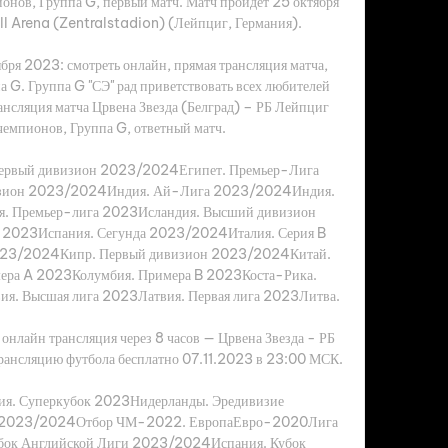
ионов, Группа G, первый матч. Матч пройдет 25 октября 
ll Arena (Zentralstadion) (Лейпциг, Германия). 

бря 2023: смотреть онлайн, прямая трансляция матча, 
а G. Группа G "СЭ" рад приветствовать всех любителей 
ансляция матча Црвена Звезда (Белград) – РБ Лейпциг 
емпионов, Группа G, ответный матч. 

рвый дивизион 2023/2024Египет. Премьер-Лига 
зион 2023/2024Индия. Ай-Лига 2023/2024Индия. 
. Премьер-лига 2023Исландия. Высший дивизион 
 2023Испания. Сегунда 2023/2024Италия. Серия B 
23/2024Кипр. Первый дивизион 2023/2024Китай. 
ера A 2023Колумбия. Примера B 2023Коста-Рика. 
. Высшая лига 2023Латвия. Первая лига 2023Литва. 

онлайн трансляция через 8 часов — Црвена Звезда - РБ 
ансляцию футбола бесплатно 07.11.2023 в 23:00 МСК.

я. Суперкубок 2023Нидерланды. Эредивизие 
 2023/2024Отбор ЧМ-2022. ЕвропаЕвро-2020Лига 
ок Английской Лиги 2023/2024Испания. Кубок 