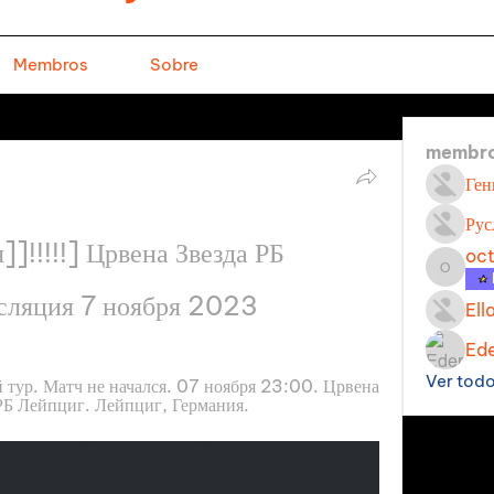
Membros
Sobre
membr
Ген
Рус
]!!!!!] Црвена Звезда РБ 
oc
octavi
сляция 7 ноября 2023
Ell
Ede
Ver tod
тур. Матч не начался. 07 ноября 23:00. Црвена 
. РБ Лейпциг. Лейпциг, Германия.