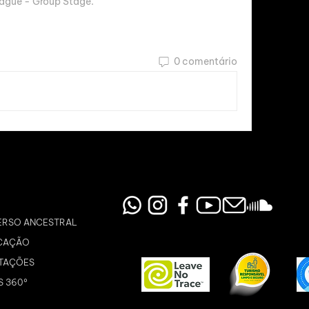
ague - Group Stage.
0 comentário
ERSO ANCESTRAL
CAÇÃO
TAÇÕES
S 360º