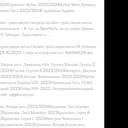
24Германия. Кубок 2023/2024Кубок Матч Премьер 
рвая Лига 2023/2024Саудовская Аравия. 

лайн-трансляция Смотреть онлайн-трансляцию матча 
чемпионов - 4 тур, на Sports.ru, когда играет Црвена 
РБ Лейпциг. Трансляция со ...

трансляция матча Онлайн трансляция матча РБ Лейпциг 
 25.10.2023. Следи за игрой вместе с football24.ua.

орая лига. Дивизион «Б». Группа 1Россия. Группа 2 
/2024Россия. Группа 4 2023/2024Беларусь. Высшая 
а 2023/2024Англия. Чемпионшип 2023/2024Кубок 
мпионат Европы U21. 2023Юношеская Лига УЕФА 
аций 2023Отбор ЧМ-2022. Интерконтинентальный 
плей-оффКазахстан. 

я. Вторая лига 2023/2024Бразилия. Лига Баияно 
3Бразилия. Лига Минейро 2023Бразилия. Серия A 
3Бразилия. Серия С 2023Венгрия. Чемпионат I 
а дивизион 2023Германия. Вторая Бундеслига 