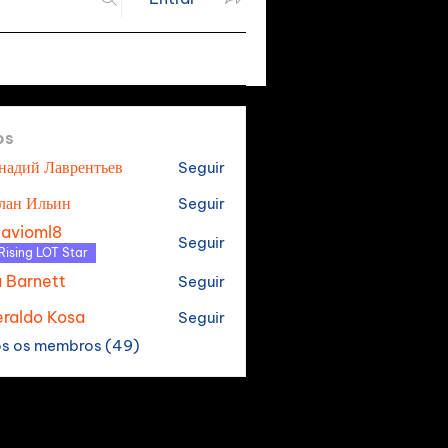
os
надий Лаврентьев
Seguir
лан Ильин
Seguir
tavioml8
Seguir
oml8
Rising LOT Star
a Barnett
Seguir
raldo Kosa
Seguir
os os membros (49)