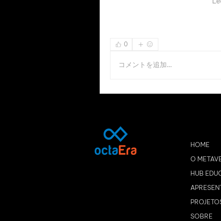
Le
0
コメントを追加…
HOME
O METAV
HUB EDU
APRESEN
PROJETO
SOBRE