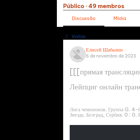
Público
·
49 membros
Discussão
Mídia
Voltar
Елисей Шабалин
6 de novembro de 2023
[[[прямая трансляция]
Лейпциг онлайн тран
Лига чемпионов. Группа G. 4-й 
Звезда. Белград, Сербия. 0 : 0