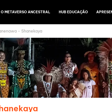
O METAVERSO ANCESTRAL
HUB EDUCAÇÃO
APRESE
anenawa - Shanekaya
Shanekaya