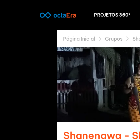
PROJETOS 360º
Página Inicial
Grupos
Sh
Shanenawa - 