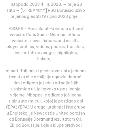
listopada 2023 4. lis 2023. — prije 23 
sata — [STREAM##] PSG Borussia uživo 
prijenos gledati 19 rujna 2023 prije ...

PSG.FR - Paris Saint-Germain official 
website Paris Saint-Germain official 
website : news, fixtures and results, 
player profiles, videos, photos, transfers, 
live match coverages, highlights, 
tickets, ...

minuti. Talijanski predstavnik ni u jednom 
trenutku nije ozbiljnije ugrozio domaći 
tim i odigrao je jednu od najlošijih 
utakmica u Ligi prvaka u posljednje 
vrijeme. Mbappe je odigrao još jednu 
sjajnu utakmicu u kojoj je postigao gol 
(EPA) (EPA) U drugoj utakmici iste grupe 
u Engleskoj je Newcastle United poražen 
od Borussije Dortmund rezultatom 0:1. 
Ekipa Borussije, koju s klupe predvodi 