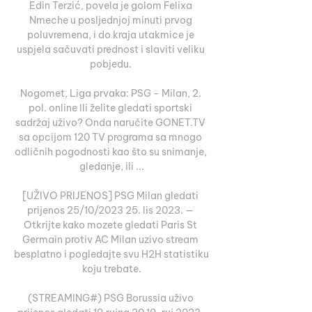
Edin Terzić, povela je golom Felixa 
Nmeche u posljednjoj minuti prvog 
poluvremena, i do kraja utakmice je 
uspjela sačuvati prednost i slaviti veliku 
pobjedu. 

Nogomet, Liga prvaka: PSG - Milan, 2. 
pol. online Ili želite gledati sportski 
sadržaj uživo? Onda naručite GONET.TV 
sa opcijom 120 TV programa sa mnogo 
odličnih pogodnosti kao što su snimanje, 
gledanje, ili ...

[UŽIVO PRIJENOS] PSG Milan gledati 
prijenos 25/10/2023 25. lis 2023. — 
Otkrijte kako mozete gledati Paris St 
Germain protiv AC Milan uzivo stream 
besplatno i pogledajte svu H2H statistiku 
koju trebate.

(STREAMING#) PSG Borussia uživo 