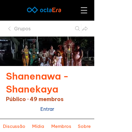
Grupos
Shanenawa -
Shanekaya
Público
·
49 membros
Entrar
Discussão
Mídia
Membros
Sobre