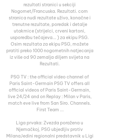
rezultati stranici u sekciji 
Nogomet/Francuska. Rezultati. com 
stranica nudi rezultate uživo, konačne i 
trenutne rezultate, poredak i detalje 
utakmice (strijelci, crveni kartoni, 
usporedbu tečajeva... ) za ekipu PSG. 
Osim rezultata za ekipu PSG, možete 
pratiti preko 1000 nogometnih natjecanja 
iz više od 90 zemalja diljem svijeta na 
Rezultati. 

PSG TV : the official video channel of 
Paris Saint-Germain PSG TV offers all 
official videos of Paris Saint-Germain, 
live 24/24 and on Replay : Milan v Paris, 
match eve live from San Siro. Channels. 
First Team ...

Liga prvaka: Zvezda poražena u 
Njemačkoj, PSG ubjedljiv protiv 
MilanaJedini regionalni predstavnik u Ligi 