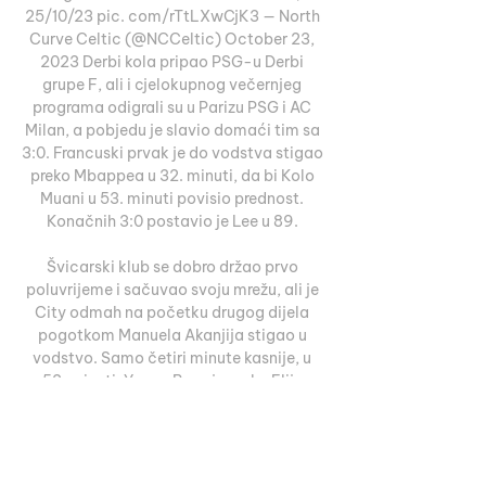
25/10/23 pic. com/rTtLXwCjK3 — North 
Curve Celtic (@NCCeltic) October 23, 
2023 Derbi kola pripao PSG-u Derbi 
grupe F, ali i cjelokupnog večernjeg 
programa odigrali su u Parizu PSG i AC 
Milan, a pobjedu je slavio domaći tim sa 
3:0. Francuski prvak je do vodstva stigao 
preko Mbappea u 32. minuti, da bi Kolo 
Muani u 53. minuti povisio prednost. 
Konačnih 3:0 postavio je Lee u 89. 

Švicarski klub se dobro držao prvo 
poluvrijeme i sačuvao svoju mrežu, ali je 
City odmah na početku drugog dijela 
pogotkom Manuela Akanjija stigao u 
vodstvo. Samo četiri minute kasnije, u 
52. minuti, Young Boys je preko Elije 
izjednačio na 1:1. City je stigao do 
prednosti u 67. minuti golom 
Norvežanina Haalanda iz penala, da bi 
isti igrač u 86. minuti povisio prednost i 