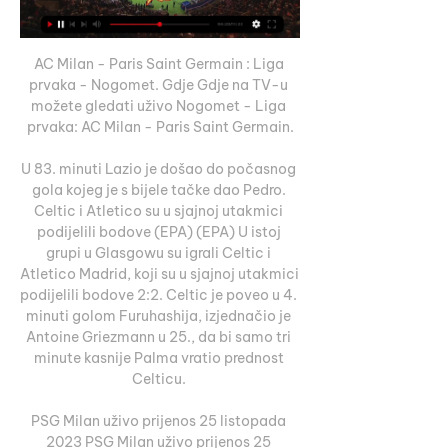
AC Milan - Paris Saint Germain : Liga 
prvaka - Nogomet. Gdje Gdje na TV-u 
možete gledati uživo Nogomet - Liga 
prvaka: AC Milan - Paris Saint Germain.

U 83. minuti Lazio je došao do počasnog 
gola kojeg je s bijele tačke dao Pedro. 
Celtic i Atletico su u sjajnoj utakmici 
podijelili bodove (EPA) (EPA) U istoj 
grupi u Glasgowu su igrali Celtic i 
Atletico Madrid, koji su u sjajnoj utakmici 
podijelili bodove 2:2. Celtic je poveo u 4. 
minuti golom Furuhashija, izjednačio je 
Antoine Griezmann u 25., da bi samo tri 
minute kasnije Palma vratio prednost 
Celticu. 

PSG Milan uživo prijenos 25 listopada 
2023 PSG Milan uživo prijenos 25 