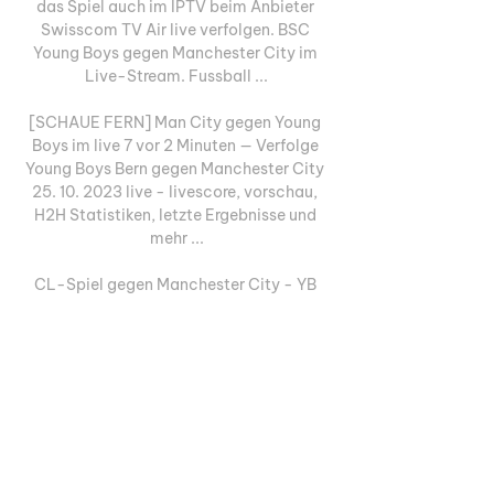
das Spiel auch im IPTV beim Anbieter 
Swisscom TV Air live verfolgen. BSC 
Young Boys gegen Manchester City im 
Live-Stream. Fussball ...

[SCHAUE FERN] Man City gegen Young 
Boys im live 7 vor 2 Minuten — Verfolge 
Young Boys Bern gegen Manchester City 
25. 10. 2023 live - livescore, vorschau, 
H2H Statistiken, letzte Ergebnisse und 
mehr ...

CL-Spiel gegen Manchester City - YB 
will «solidarisch, mit 24.10.2023 — Es ist 
wohl die grösstmögliche Aufgabe, die auf 
die Young Boys im 3. Gruppenspiel der 
Champions League zukommt. Am 
Mittwochabend geht es ...

Manchester City gegen Young Boys im tv 
7 November 2023 vor 40 Minuten — vor 2 
Stunden — Hallo und herzlich willkommen 