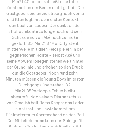
Min21:40Lauper schließt eine tolle 
Kombination der Berner nicht gut ab: Die 
Gastgeber spielen zielstrebig nach vorne 
und Itten legt mit dem ersten Kontakt in 
den Lauf von Lauber. Der denkt an der 
Strafraumkante zu lange nach und sein 
Schuss wird von Aké noch zur Ecke 
geklärt. 35. Min21:37ManCity steht 
mittlerweile mit allen Feldspielern in der 
gegnerischen Hälfte - selbst Aké und 
seine Abwehrkollegen stehen weit hinter 
der Grundlinie und erhöhen so den Druck 
auf die Gastgeber. Noch rund zehn 
Minuten müssen die Young Boys im ersten 
Durchgangs überstehen! 32. 
Min21:35Racioppis Fehler bleibt 
unbestraft! Nach einem Distanzschuss 
von Grealish hält Berns Keeper das Leder 
nicht fest und Lewis kommt am 
Fünfmeterraum überraschend an den Ball. 
Der Mittelfeldmann kann das Spielgerät 
Richtung Tor lenken, doch Benito klärt 