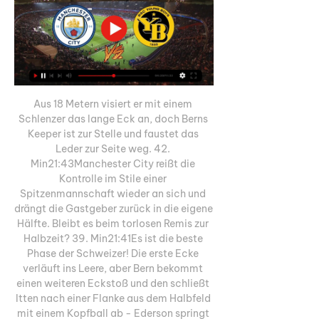
Aus 18 Metern visiert er mit einem 
Schlenzer das lange Eck an, doch Berns 
Keeper ist zur Stelle und faustet das 
Leder zur Seite weg. 42. 
Min21:43Manchester City reißt die 
Kontrolle im Stile einer 
Spitzenmannschaft wieder an sich und 
drängt die Gastgeber zurück in die eigene 
Hälfte. Bleibt es beim torlosen Remis zur 
Halbzeit? 39. Min21:41Es ist die beste 
Phase der Schweizer! Die erste Ecke 
verläuft ins Leere, aber Bern bekommt 
einen weiteren Eckstoß und den schließt 
Itten nach einer Flanke aus dem Halbfeld 
mit einem Kopfball ab - Ederson springt 