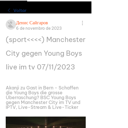
Voltar
Денис Сайгаров
6 de novembro de 2023
(sport<<<<) Manchester 
City gegen Young Boys 
live im tv 07/11/2023
Akanji zu Gast in Bern - Schaffen 
die Young Boys die grosse 
Überraschung? BSC Young Boys 
gegen Manchester City im TV und 
IPTV, Live-Stream & Live-Ticker