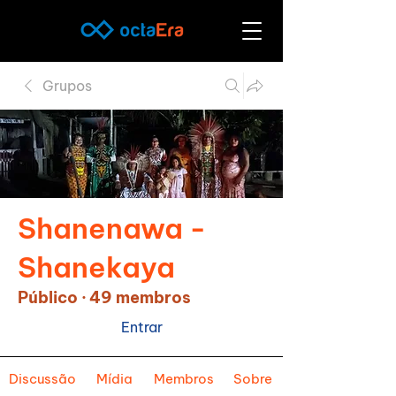
Grupos
Shanenawa -
Shanekaya
Público
·
49 membros
Entrar
Discussão
Mídia
Membros
Sobre