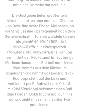
mit einer Grätsche auf der Linie. 

Die Gastgeber liefen größtenteils 
hinterher, hatten aber nach der Chance 
von Doku ihre beste Phase. Mal sehen, ob 
die Skyblues ihre Überlegenheit nach dem 
Seitenwechsel in Tore verwandeln können 
- bis gleich! 45. Min21:50Ende 1. 
Min21:47Offizielle Nachspielzeit 
(Minuten): 145. Min21:47Berns Torhüter 
verhindert den Rückstand! Erneut bringt 
Matheus Nunes einen Eckball nach innen, 
Rodri kommt aus dem Rückraum 
angelaufen und nimmt das Leder direkt - 
Racioppi steht auf der Linie und 
verhindert per Fußabwehr das 0:1. 43. 
Min21:45Racioppi bekommt einen Ball 
zum Fliegen: Doku taucht mal auf links 
auf und zieht mit seinem rechten Fuß 
nach innen. 
