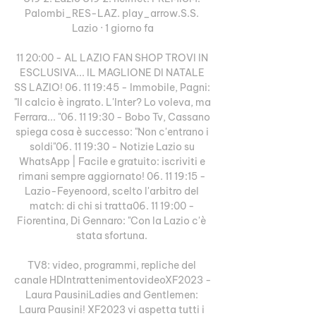
Palombi_RES-LAZ. play_arrow.S.S. 
Lazio · 1 giorno fa

11 20:00 - AL LAZIO FAN SHOP TROVI IN 
ESCLUSIVA... IL MAGLIONE DI NATALE 
SS LAZIO! 06. 11 19:45 - Immobile, Pagni: 
"Il calcio è ingrato. L'Inter? Lo voleva, ma 
Ferrara... "06. 11 19:30 - Bobo Tv, Cassano 
spiega cosa è successo: "Non c'entrano i 
soldi"06. 11 19:30 - Notizie Lazio su 
WhatsApp | Facile e gratuito: iscriviti e 
rimani sempre aggiornato! 06. 11 19:15 - 
Lazio-Feyenoord, scelto l'arbitro del 
match: di chi si tratta06. 11 19:00 - 
Fiorentina, Di Gennaro: "Con la Lazio c'è 
stata sfortuna. 

TV8: video, programmi, repliche del 
canale HDIntrattenimentovideoXF2023 - 
Laura PausiniLadies and Gentlemen: 
Laura Pausini! XF2023 vi aspetta tutti i 