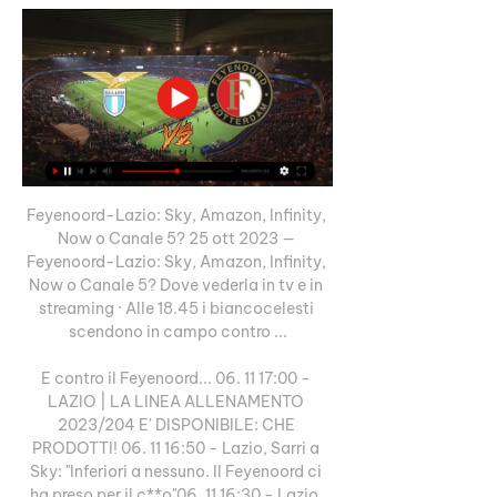
Feyenoord-Lazio: Sky, Amazon, Infinity, 
Now o Canale 5? 25 ott 2023 — 
Feyenoord-Lazio: Sky, Amazon, Infinity, 
Now o Canale 5? Dove vederla in tv e in 
streaming · Alle 18.45 i biancocelesti 
scendono in campo contro ...

E contro il Feyenoord... 06. 11 17:00 - 
LAZIO | LA LINEA ALLENAMENTO 
2023/204 E' DISPONIBILE: CHE 
PRODOTTI! 06. 11 16:50 - Lazio, Sarri a 
Sky: "Inferiori a nessuno. Il Feyenoord ci 
ha preso per il c**o"06. 11 16:30 - Lazio, 