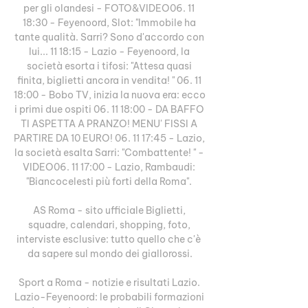
per gli olandesi - FOTO&VIDEO06. 11 
18:30 - Feyenoord, Slot: "Immobile ha 
tante qualità. Sarri? Sono d'accordo con 
lui... 11 18:15 - Lazio - Feyenoord, la 
società esorta i tifosi: "Attesa quasi 
finita, biglietti ancora in vendita! " 06. 11 
18:00 - Bobo TV, inizia la nuova era: ecco 
i primi due ospiti 06. 11 18:00 - DA BAFFO 
TI ASPETTA A PRANZO! MENU' FISSI A 
PARTIRE DA 10 EURO! 06. 11 17:45 - Lazio, 
la società esalta Sarri: "Combattente! " - 
VIDEO06. 11 17:00 - Lazio, Rambaudi: 
"Biancocelesti più forti della Roma". 

AS Roma - sito ufficiale Biglietti, 
squadre, calendari, shopping, foto, 
interviste esclusive: tutto quello che c'è 
da sapere sul mondo dei giallorossi.

Sport a Roma - notizie e risultati Lazio. 
Lazio-Feyenoord: le probabili formazioni 