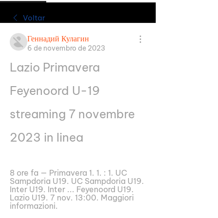
Voltar
Геннадий Кулагин
6 de novembro de 2023
Lazio Primavera 
Feyenoord U-19 
streaming 7 novembre 
2023 in linea
8 ore fa — Primavera 1. 1. : 1. UC 
Sampdoria U19. UC Sampdoria U19. 
Inter U19. Inter ... Feyenoord U19. 
Lazio U19. 7 nov. 13:00. Maggiori 
informazioni.