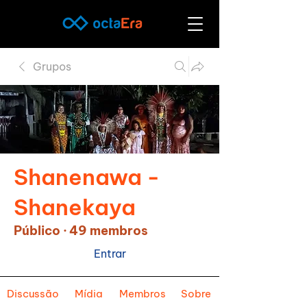
Grupos
Shanenawa -
Shanekaya
Público
·
49 membros
Entrar
Discussão
Mídia
Membros
Sobre