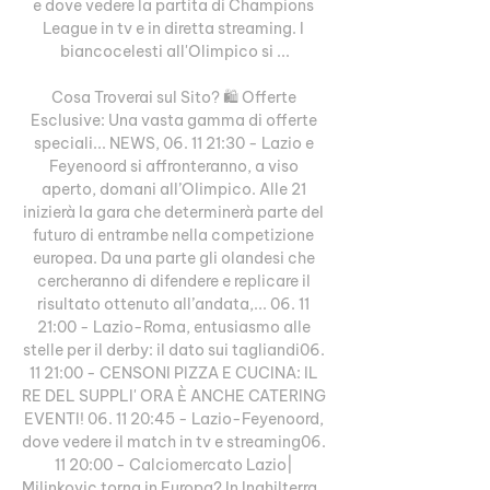
e dove vedere la partita di Champions 
League in tv e in diretta streaming. I 
biancocelesti all'Olimpico si ...

Cosa Troverai sul Sito? 🛍 Offerte 
Esclusive: Una vasta gamma di offerte 
speciali... NEWS, 06. 11 21:30 - Lazio e 
Feyenoord si affronteranno, a viso 
aperto, domani all’Olimpico. Alle 21 
inizierà la gara che determinerà parte del 
futuro di entrambe nella competizione 
europea. Da una parte gli olandesi che 
cercheranno di difendere e replicare il 
risultato ottenuto all’andata,... 06. 11 
21:00 - Lazio-Roma, entusiasmo alle 
stelle per il derby: il dato sui tagliandi06. 
11 21:00 - CENSONI PIZZA E CUCINA: IL 
RE DEL SUPPLI' ORA È ANCHE CATERING 
EVENTI! 06. 11 20:45 - Lazio-Feyenoord, 
dove vedere il match in tv e streaming06. 
11 20:00 - Calciomercato Lazio| 
Milinkovic torna in Europa? In Inghilterra…