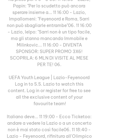
Papin: "Per lo scudetto può ancora 
sperare insieme a... 11 16:00 - Lazio, 
Impallomeni: "Feyenoord e Roma, Sarri 
non può sbagliarle entrambe"06. 11 16:00 
- Lazio, Ielpo: "Sarri non è un tipo facile, 
ma gli stanno mancando Immobile e 
Milinkovic... 11 16:00 - DIVENTA 
SPONSOR: SUPER PROMO 3X6! 
SCOPRILA: 6 MLN DI VISITE AL MESE 
PER TE! 06. 

UEFA Youth League | Lazio-Feyenoord 
Log in to S.S. Lazio to watch this 
content. Log in or register for free to see 
all the exclusive content of your 
favourite team!

Italiano deve... 11 19:00 - Ecco Ticketoo: 
andare a vedere la Lazio o a un concerto 
non è mai stato così facile06. 11 18:40 - 
Lazio - Feyenoord, rifinitura all'Olimpico 