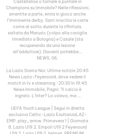
Castellanos o tornare a puntare in 
Champions su Immobile? Nelle riflessioni, 
smentite a parte, entra in gioco anche 
l’imminente derby. Sarri mischia le carte 
come al solito durante la rifinitura, 
saltata da Marusic (colpo alla caviglia 
rimediato a Bologna) e Casale (sta 
recuperando da una lesione 
all’adduttore). Davanti potrebbe... 
NEWS, 06. 

La Lazio Siamo Noi: Ultime notizie 20:45 
News Lazio-Feyenoord, dove vedere il 
match in tv e streaming · 20:30 In 19:45 
News Immobile, Pagni: "Il calcio è 
ingrato. L'Inter? Lo voleva, ma ...

UEFA Youth League | Segui in diretta 
esclusiva Celtic-Lazio EsultanzaLAZ-
EMP. play_arrow. Primavera 1 | Giornata 
8. Lazio U19 2. Empoli U19 2 Feyenoord 
U19 2. Lazio U19 2. helmet. PREMIUM. 