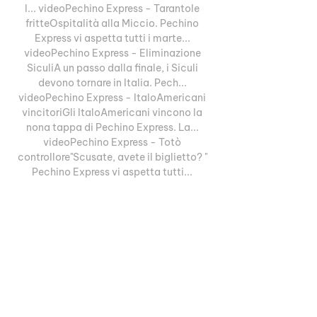
l... videoPechino Express - Tarantole 
fritteOspitalità alla Miccio. Pechino 
Express vi aspetta tutti i marte... 
videoPechino Express - Eliminazione 
SiculiA un passo dalla finale, i Siculi 
devono tornare in Italia. Pech... 
videoPechino Express - ItaloAmericani 
vincitoriGli ItaloAmericani vincono la 
nona tappa di Pechino Express. La... 
videoPechino Express - Totò 
controllore"Scusate, avete il biglietto? " 
Pechino Express vi aspetta tutti... 

11 15:45 - Atletico Madrid, Mario 
Hermoso: "Abbiamo una responsabilità 
importante"06. 11 15:30 - Lazio, Bonanni: 
“Sarri ha dei limiti. Adesso pensa a... ”06. 
11 15:20 - Atletico Madrid, Simeone: "Il 
Celtic meritava di più con la Lazio. 
Girone? Vi dico chi passa"06. 11 15:01 - 
Lazio, Sarri si coccola Kamada e Luis 