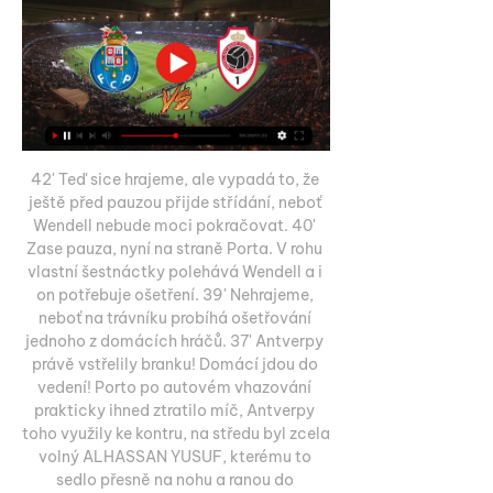
42' Teď sice hrajeme, ale vypadá to, že 
ještě před pauzou přijde střídání, neboť 
Wendell nebude moci pokračovat. 40' 
Zase pauza, nyní na straně Porta. V rohu 
vlastní šestnáctky polehává Wendell a i 
on potřebuje ošetření. 39' Nehrajeme, 
neboť na trávníku probíhá ošetřování 
jednoho z domácích hráčů. 37' Antverpy 
právě vstřelily branku! Domácí jdou do 
vedení! Porto po autovém vhazování 
prakticky ihned ztratilo míč, Antverpy 
toho využily ke kontru, na středu byl zcela 
volný ALHASSAN YUSUF, kterému to 
sedlo přesně na nohu a ranou do 