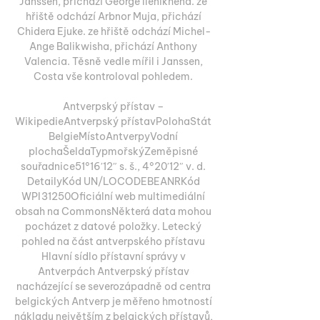
Janssen, přichází George Ilenikhena. ze 
hřiště odchází Arbnor Muja, přichází 
Chidera Ejuke. ze hřiště odchází Michel-
Ange Balikwisha, přichází Anthony 
Valencia. Těsně vedle mířil i Janssen, 
Costa vše kontroloval pohledem. 

Antverpský přístav – 
WikipedieAntverpský přístavPolohaStát 
BelgieMístoAntverpyVodní 
plochaŠeldaTypmořskýZeměpisné 
souřadnice51°16′12″ s. š., 4°20′12″ v. d. 
DetailyKód UN/LOCODEBEANRKód 
WPI31250Oficiální web multimediální 
obsah na CommonsNěkterá data mohou 
pocházet z datové položky. Letecký 
pohled na část antverpského přístavu 
Hlavní sídlo přístavní správy v 
Antverpách Antverpský přístav 
nacházející se severozápadně od centra 
belgických Antverp je měřeno hmotností 
nákladu největším z belgických přístavů, 