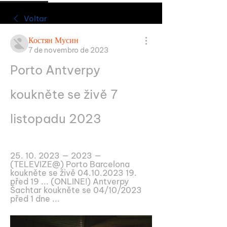
Voltar
Костян Мусин
7 de novembro de 2023
Porto Antverpy 
koukněte se živě 7 
listopadu 2023
25. 10. 2023 — 2023 — 
(TELEVIZE@) Porto Barcelona 
koukněte se živě 04.10.2023 19. 
před 19 ... (ONLINE!) Antverpy 
Šachtar koukněte se 04/10/2023 
před 1 dne ...