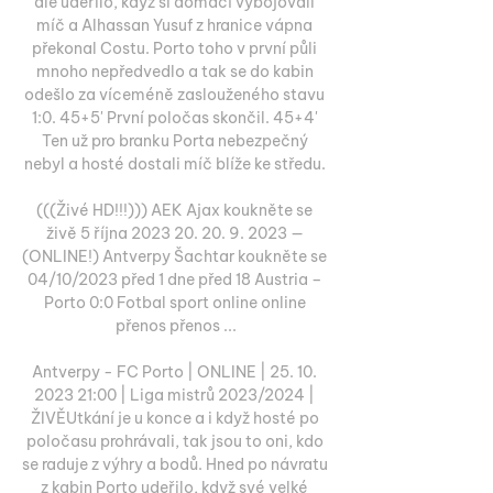
ale udeřilo, když si domácí vybojovali 
míč a Alhassan Yusuf z hranice vápna 
překonal Costu. Porto toho v první půli 
mnoho nepředvedlo a tak se do kabin 
odešlo za víceméně zaslouženého stavu 
1:0. 45+5' První poločas skončil. 45+4' 
Ten už pro branku Porta nebezpečný 
nebyl a hosté dostali míč blíže ke středu. 

(((Živé HD!!!))) AEK Ajax koukněte se 
živě 5 října 2023 20. 20. 9. 2023 — 
(ONLINE!) Antverpy Šachtar koukněte se 
04/10/2023 před 1 dne před 18 Austria – 
Porto 0:0 Fotbal sport online online 
přenos přenos ...

Antverpy - FC Porto | ONLINE | 25. 10. 
2023 21:00 | Liga mistrů 2023/2024 | 
ŽIVĚUtkání je u konce a i když hosté po 
poločasu prohrávali, tak jsou to oni, kdo 
se raduje z výhry a bodů. Hned po návratu 
z kabin Porto udeřilo, když své velké 