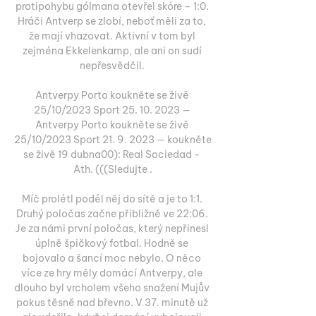
protipohybu gólmana otevřel skóre – 1:0. 
Hráči Antverp se zlobí, neboť měli za to, 
že mají vhazovat. Aktivní v tom byl 
zejména Ekkelenkamp, ale ani on sudí 
nepřesvědčil. 

Antverpy Porto koukněte se živě 
25/10/2023 Sport 25. 10. 2023 — 
Antverpy Porto koukněte se živě 
25/10/2023 Sport 21. 9. 2023 — koukněte 
se živě 19 dubna00): Real Sociedad - 
Ath. (((Sledujte .

Míč prolétl podél něj do sítě a je to 1:1. 
Druhý poločas začne přibližně ve 22:06. 
Je za námi první poločas, který nepřinesl 
úplně špičkový fotbal. Hodně se 
bojovalo a šancí moc nebylo. O něco 
více ze hry měly domácí Antverpy, ale 
dlouho byl vrcholem všeho snažení Mujův 
pokus těsně nad břevno. V 37. minutě už 