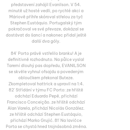
představení zahájil Evanilson. V 54. 
minutě už hosté vedli, po rychlé akci a 
Máriově příhře skóroval střelou za tyč 
Stephen Eustáquio. Portugalský tým 
pokračoval ve své převaze, dokázal se 
dostávat do šancí a nakonec přidal ještě 
další dva góly. 

84' Porto právě vstřelilo branku! A je 
definitivně rozhodnuto. Na půlce vyslal 
Taremí dlouhý pas dopředu, EVANILSON 
se skvěle vyhnul ofsajdu a povedeným 
obloučkem překonal Buteze. 
Zkompletoval hattrick a upravil na 1:4. 
82' Střídání v týmu FC Porto: ze hřiště 
odchází Eduardo Pepê, přichází 
Francisco Conceição. ze hřiště odchází 
Alan Varela, přichází Nicolás González. 
ze hřiště odchází Stephen Eustáquio, 
přichází Marko Grujić. 81' Na lavičce 
Porta se chystá hned trojnásobná změna. 