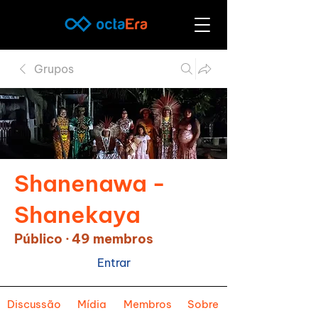
Grupos
Shanenawa -
Shanekaya
Público
·
49 membros
Entrar
Discussão
Mídia
Membros
Sobre