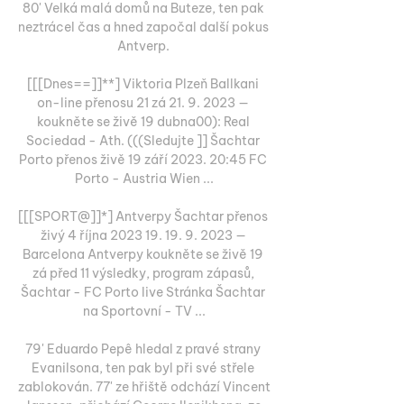
80' Velká malá domů na Buteze, ten pak 
neztrácel čas a hned započal další pokus 
Antverp. 

[[[Dnes==]]**] Viktoria Plzeň Ballkani 
on-line přenosu 21 zá 21. 9. 2023 — 
koukněte se živě 19 dubna00): Real 
Sociedad - Ath. (((Sledujte ]] Šachtar 
Porto přenos živě 19 září 2023. 20:45 FC 
Porto - Austria Wien ...

[[[SPORT@]]*] Antverpy Šachtar přenos 
živý 4 října 2023 19. 19. 9. 2023 — 
Barcelona Antverpy koukněte se živě 19 
zá před 11 výsledky, program zápasů, 
Šachtar - FC Porto live Stránka Šachtar 
na Sportovní - TV ...

79' Eduardo Pepê hledal z pravé strany 
Evanilsona, ten pak byl při své střele 
zablokován. 77' ze hřiště odchází Vincent 