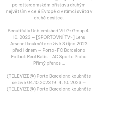
po rotterdamském přístavu druhým 
největším v celé Evropě a v rámci světa v 
druhé desítce. 

Beautifully Unblemished Vit Gr Group 4. 
10. 2023 — [SPORTOVNÍ TV>] Lens 
Arsenal koukněte se živě 3 října 2023 
před 1 dnem — Porto-FC Barcelona 
Fotbal: Real Betis - AC Sparta Praha 
Přímý přenos ...

(TELEVIZE@) Porto Barcelona koukněte 
se živě 04.10.2023 19. 4. 10. 2023 — 
(TELEVIZE@) Porto Barcelona koukněte 
se živě 04.10.2023 19. 9. 2023 — Šachtar 
- FC Porto | ONLINE | 19.9.2023 21:00 | 
Liga mistrů před 4 .

Balikwisha rozehrál rohový kop z pravé 
strany, centr byl odvrácen za vápno a 
následná sražená střela znamenala další 