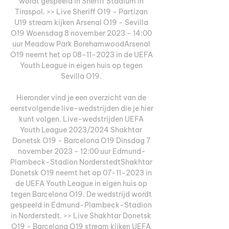
wordt gespeeld in Sheriff Stadium in 
Tiraspol. >> Live Sheriff O19 - Partizan 
U19 stream kijken Arsenal O19 - Sevilla 
O19 Woensdag 8 november 2023 - 14:00 
uur Meadow Park BorehamwoodArsenal 
O19 neemt het op 08-11-2023 in de UEFA 
Youth League in eigen huis op tegen 
Sevilla O19. 

Hieronder vind je een overzicht van de 
eerstvolgende live-wedstrijden die je hier 
kunt volgen. Live-wedstrijden UEFA 
Youth League 2023/2024 Shakhtar 
Donetsk O19 - Barcelona O19 Dinsdag 7 
november 2023 - 12:00 uur Edmund-
Plambeck-Stadion NorderstedtShakhtar 
Donetsk O19 neemt het op 07-11-2023 in 
de UEFA Youth League in eigen huis op 
tegen Barcelona O19. De wedstrijd wordt 
gespeeld in Edmund-Plambeck-Stadion 
in Norderstedt. >> Live Shakhtar Donetsk 
O19 - Barcelona O19 stream kijken UEFA 