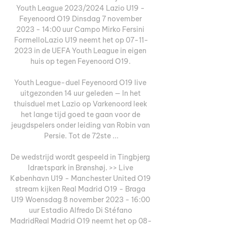
Youth League 2023/2024 Lazio U19 - 
Feyenoord O19 Dinsdag 7 november 
2023 - 14:00 uur Campo Mirko Fersini 
FormelloLazio U19 neemt het op 07-11-
2023 in de UEFA Youth League in eigen 
huis op tegen Feyenoord O19. 

Youth League-duel Feyenoord O19 live 
uitgezonden 14 uur geleden — In het 
thuisduel met Lazio op Varkenoord leek 
het lange tijd goed te gaan voor de 
jeugdspelers onder leiding van Robin van 
Persie. Tot de 72ste ...

De wedstrijd wordt gespeeld in Tingbjerg 
Idrætspark in Brønshøj. >> Live 
København U19 - Manchester United O19 
stream kijken Real Madrid O19 - Braga 
U19 Woensdag 8 november 2023 - 16:00 
uur Estadio Alfredo Di Stéfano 
MadridReal Madrid O19 neemt het op 08-