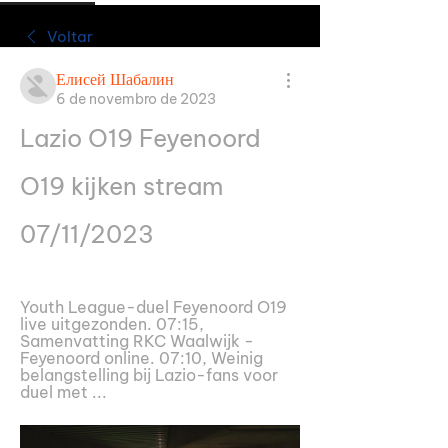
Voltar
Елисей Шабалин
6 de novembro de 2023
Lazio O19 Feyenoord 
O19 kijken stream 
07/11/2023
Youth League-duel Feyenoord O19 
live uitgezonden. 07:15, 
Samenvatting RKC Waalwijk - 
Feyenoord online. 07:10, Weinig 
belangstelling bij Lazio-fans voor 
duel met ...