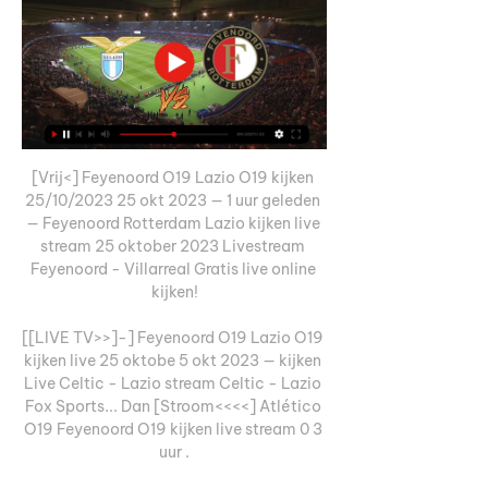
[Vrij<] Feyenoord O19 Lazio O19 kijken 
25/10/2023 25 okt 2023 — 1 uur geleden 
— Feyenoord Rotterdam Lazio kijken live 
stream 25 oktober 2023 Livestream 
Feyenoord - Villarreal Gratis live online 
kijken!

[[LIVE TV>>]-] Feyenoord O19 Lazio O19 
kijken live 25 oktobe 5 okt 2023 — kijken 
Live Celtic - Lazio stream Celtic - Lazio 
Fox Sports... Dan [Stroom<<<<] Atlético 
O19 Feyenoord O19 kijken live stream 0 3 
uur .
