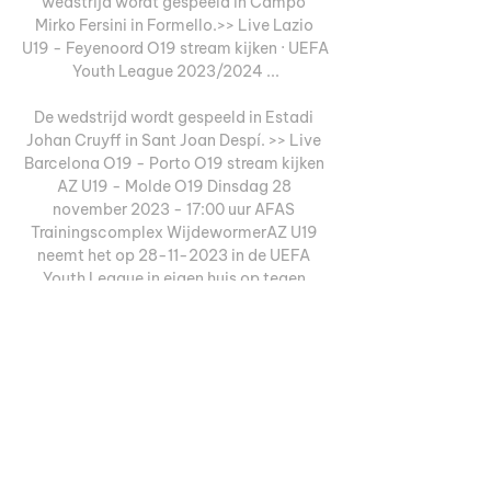
wedstrijd wordt gespeeld in Campo 
Mirko Fersini in Formello.>> Live Lazio 
U19 - Feyenoord O19 stream kijken · UEFA 
Youth League 2023/2024 ...

De wedstrijd wordt gespeeld in Estadi 
Johan Cruyff in Sant Joan Despí. >> Live 
Barcelona O19 - Porto O19 stream kijken 
AZ U19 - Molde O19 Dinsdag 28 
november 2023 - 17:00 uur AFAS 
Trainingscomplex WijdewormerAZ U19 
neemt het op 28-11-2023 in de UEFA 
Youth League in eigen huis op tegen 
Molde O19. De wedstrijd wordt gespeeld 
in AFAS Trainingscomplex in 
Wijdewormer. >> Live AZ U19 - Molde 
O19 stream kijken Partizan U19 - Sheriff 
O19 Dinsdag 28 november 2023 - 18:00 
uur Stadion Partizana BeogradPartizan 
U19 neemt het op 28-11-2023 in de UEFA 
Youth League in eigen huis op tegen 
Sheriff O19. 
